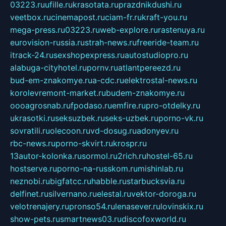
03223.ru
ufille.ru
krasotata.ru
prazdnikdushi.ru
veetbox.ru
cinemapost.ru
ciam-fr.ru
kraft-you.ru
mega-press.ru
03223.ru
web-explore.ru
rastenuya.ru
eurovision-russia.ru
strah-news.ru
freeride-team.ru
itrack-24.ru
sexshopexpress.ru
autostudiopro.ru
alabuga-cityhotel.ru
pornv.ru
atlantpereezd.ru
bud-em-znakomye.ru
a-cdc.ru
elektrostal-news.ru
korolevremont-market.ru
budem-znakomye.ru
oooagrosnab.ru
fpodaso.ru
emfire.ru
pro-otdelky.ru
ukrasotki.ru
seksuzbek.ru
seks-uzbek.ru
porno-vk.ru
sovratili.ru
olecoon.ru
vd-dosug.ru
adonyev.ru
rbc-news.ru
porno-skvirt.ru
krospr.ru
13autor-kolonka.ru
sormol.ru
2rich.ru
hostel-65.ru
hostserve.ru
porno-na-russkom.ru
mishinlab.ru
neznobi.ru
bigfatcc.ru
habble.ru
starbucksvia.ru
delfinet.ru
silvernano.ru
elestal.ru
vektor-doroga.ru
velotrenajery.ru
pronso54.ru
lenasever.ru
lovinskix.ru
show-pets.ru
smartnews03.ru
discofoxworld.ru