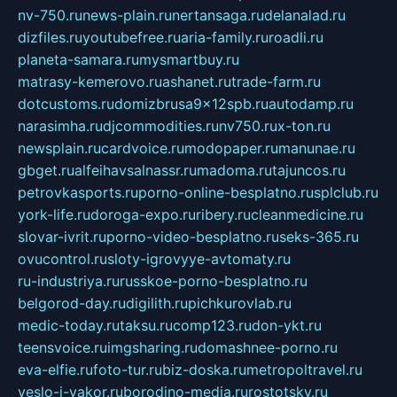
nv-750.ru
news-plain.ru
nertansaga.ru
delanalad.ru
dizfiles.ru
youtubefree.ru
aria-family.ru
roadli.ru
planeta-samara.ru
mysmartbuy.ru
matrasy-kemerovo.ru
ashanet.ru
trade-farm.ru
dotcustoms.ru
domizbrusa9x12spb.ru
autodamp.ru
narasimha.ru
djcommodities.ru
nv750.ru
x-ton.ru
newsplain.ru
cardvoice.ru
modopaper.ru
manunae.ru
gbget.ru
alfeihavsalnassr.ru
madoma.ru
tajuncos.ru
petrovkasports.ru
porno-online-besplatno.ru
splclub.ru
york-life.ru
doroga-expo.ru
ribery.ru
cleanmedicine.ru
slovar-ivrit.ru
porno-video-besplatno.ru
seks-365.ru
ovucontrol.ru
sloty-igrovyye-avtomaty.ru
ru-industriya.ru
russkoe-porno-besplatno.ru
belgorod-day.ru
digilith.ru
pichkurovlab.ru
medic-today.ru
taksu.ru
comp123.ru
don-ykt.ru
teensvoice.ru
imgsharing.ru
domashnee-porno.ru
eva-elfie.ru
foto-tur.ru
biz-doska.ru
metropoltravel.ru
veslo-i-yakor.ru
borodino-media.ru
rostotsky.ru