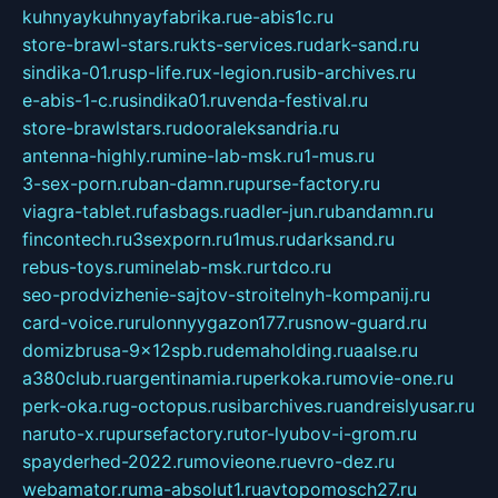
kuhnyaykuhnyayfabrika.ru
e-abis1c.ru
store-brawl-stars.ru
kts-services.ru
dark-sand.ru
sindika-01.ru
sp-life.ru
x-legion.ru
sib-archives.ru
e-abis-1-c.ru
sindika01.ru
venda-festival.ru
store-brawlstars.ru
dooraleksandria.ru
antenna-highly.ru
mine-lab-msk.ru
1-mus.ru
3-sex-porn.ru
ban-damn.ru
purse-factory.ru
viagra-tablet.ru
fasbags.ru
adler-jun.ru
bandamn.ru
fincontech.ru
3sexporn.ru
1mus.ru
darksand.ru
rebus-toys.ru
minelab-msk.ru
rtdco.ru
seo-prodvizhenie-sajtov-stroitelnyh-kompanij.ru
card-voice.ru
rulonnyygazon177.ru
snow-guard.ru
domizbrusa-9x12spb.ru
demaholding.ru
aalse.ru
a380club.ru
argentinamia.ru
perkoka.ru
movie-one.ru
perk-oka.ru
g-octopus.ru
sibarchives.ru
andreislyusar.ru
naruto-x.ru
pursefactory.ru
tor-lyubov-i-grom.ru
spayderhed-2022.ru
movieone.ru
evro-dez.ru
webamator.ru
ma-absolut1.ru
avtopomosch27.ru