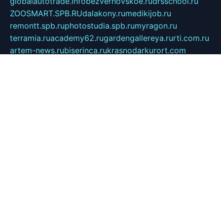
globalautotrade.info
bezverhovskoe.ru
drsschool.ru
ZOOSMART.SPB.RU
dalakony.ru
medikijob.ru
remontt.spb.ru
photostudia.spb.ru
myragon.ru
terramia.ru
academy62.ru
gardengallereya.ru
rti.com.ru
artem-news.ru
biserinca.ru
krasnodarkurort.com
imshowtv.ru
mebel-v-tule.ru
mobtopik.ru
pcsecurity.net.ru
tool-sib.ru
multimetrunit.ru
sp-tour.ru
fan-cs.ru
santeh-russia.ru
symbian9.net.ru
DSHAIR.RU
tmmotors.spb.ru
xjocuricopii.com
musavtomat.msk.ru
obustrojdom.ru
sovetcik.ru
ybaranovskaya.ru
ppknews.ru
cult-alshei.ru
JAPANRUSSIA.RU
proekciyamebel.ru
imper-finans.ru
rim.org.ru
glamourai.ru
brassminus.ru
zabor-pro.ru
ftn.pp.ru
dorogoe58.ru
laimengpacker.ru
kuzova-zapchasti.ru
sageerp.ru
taxodrom.ru
dsrazvitie.ru
hardcity.net.ru
ratinghomegames.ru
topservice25.ru
gubernyan.ru
gtglasslined.ru
ii4.ru
tssport.spb.ru
andorra24.com
blackwallstreet.ru
oboimos.ru
optim-doors.com.ru