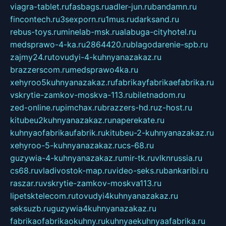
viagra-tablet.ru
fasbags.ru
adler-jun.ru
bandamn.ru
fincontech.ru
3sexporn.ru
1mus.ru
darksand.ru
rebus-toys.ru
minelab-msk.ru
alabuga-cityhotel.ru
medsprawo-4-ka.ru
2864420.ru
blagodarenie-spb.ru
zajmy24.ru
tovudyi-4-kuhnyanazakaz.ru
brazzerscom.ru
medsprawo4ka.ru
xehyroo5kuhnyanazakaz.ru
fabrikayfabrikaefabrika.ru
vskrytie-zamkov-moskva-113.ru
biletnadom.ru
zed-online.ru
pimchax.ru
brazzers-hd.ru
z-host.ru
kitubeu2kuhnyanazakaz.ru
naperekate.ru
kuhnyaofabrikaufabrik.ru
kitubeu-2-kuhnyanazakaz.ru
xehyroo-5-kuhnyanazakaz.ru
cs-68.ru
guzywia-4-kuhnyanazakaz.ru
mir-tk.ru
vlknrussia.ru
cs68.ru
vladivostok-map.ru
video-seks.ru
bankaribi.ru
raszar.ru
vskrytie-zamkov-moskva113.ru
lipetsktelecom.ru
tovudyi4kuhnyanazakaz.ru
seksuzb.ru
guzywia4kuhnyanazakaz.ru
fabrikaofabrikaokuhny.ru
kuhnyaekuhnyaafabrika.ru