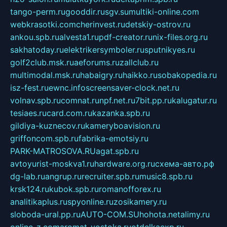
tango-perm.ru
gooddir.ru
sgv.su
multiki-online.com
webkrasotki.com
cherinvest.ru
detskiy-ostrov.ru
ankou.spb.ru
alvesta1.ru
pdf-creator.ru
nix-files.org.ru
sakhatoday.ru
elektrikersymboler.ru
sputnikyes.ru
golf2club.msk.ru
aeforums.ru
zallclub.ru
multimodal.msk.ru
habaigry.ru
haikko.ru
sobakopedia.ru
isz-fest.ru
ewnc.info
screensaver-clock.net.ru
volnav.spb.ru
comnat.ru
npf.net.ru
7bit.pp.ru
kalugatur.ru
tesiaes.ru
card.com.ru
kazanka.spb.ru
gildiya-kuznecov.ru
kameryboavision.ru
griffoncom.spb.ru
fabrika-emotsiy.ru
PARK-MATROSOVA.RU
agat.spb.ru
avtoyurist-moskva1.ru
hardware.org.ru
схема-авто.рф
dg-lab.ru
angrup.ru
recruiter.spb.ru
music8.spb.ru
krsk124.ru
kubok.spb.ru
romanofforex.ru
analitikaplus.ru
spyonline.ru
zosikamery.ru
sloboda-ural.pp.ru
AUTO-COM.SU
hohota.net
alimy.ru