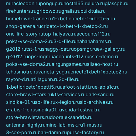
miraclecoon.ru
pongup.ru
hostel65.ru
liura.ru
glasspb.ru
firehunters.ru
gribowo.ru
gnalis.ru
bulkitula.ru
hometown-france.ru
1-xbeticricetc-1-xbetti-5.ru
shop-garena.ru
cricetc-1-xbetr-1-xbetcc-2.ru
one-life-story.ru
top-halyava.ru
accounts112.ru
poka-vse-doma-2.ru
3-d-file.ru
hahahaharms.ru
g2012.ru
tst-1.ru
shaggy-cat.ru
opsmgr.ru
ev-gallery.ru
g-2012.ru
ops-mgr.ru
accounts-112.ru
csm-demo.ru
poka-vse-doma2.ru
airgungames.ru
allseo-host.ru
tehosmotre.ru
varieta-yug.ru
cricetc1xbetr1xbetcc2.ru
raytor-d.ru
atillagunn.ru
3d-file.ru
1xbeticricetc1xbetti5.ru
uafoot-statti.ru
e-abis1c.ru
store-brawl-stars.ru
kts-services.ru
dark-sand.ru
sindika-01.ru
sp-life.ru
x-legion.ru
sib-archives.ru
e-abis-1-c.ru
sindika01.ru
venda-festival.ru
store-brawlstars.ru
dooraleksandria.ru
antenna-highly.ru
mine-lab-msk.ru
1-mus.ru
3-sex-porn.ru
ban-damn.ru
purse-factory.ru