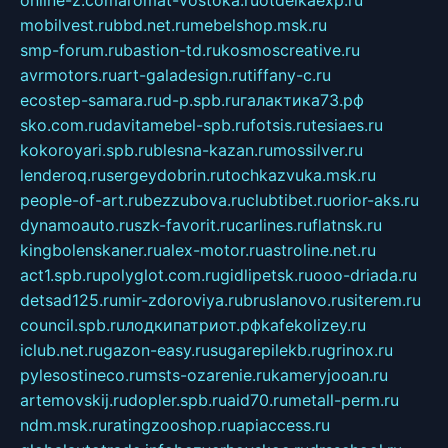
online-z.com
aromat-vostoka.ru
otdelkaexp.ru
mobilvest.ru
bbd.net.ru
mebelshop.msk.ru
smp-forum.ru
bastion-td.ru
kosmoscreative.ru
avrmotors.ru
art-galadesign.ru
tiffany-c.ru
ecostep-samara.ru
d-p.spb.ru
галактика73.рф
sko.com.ru
davitamebel-spb.ru
fotsis.ru
tesiaes.ru
kokoroyari.spb.ru
blesna-kazan.ru
mossilver.ru
lenderoq.ru
sergeydobrin.ru
tochkazvuka.msk.ru
people-of-art.ru
bezzubova.ru
clubtibet.ru
orior-aks.ru
dynamoauto.ru
szk-favorit.ru
carlines.ru
flatnsk.ru
kingbolenskaner.ru
alex-motor.ru
astroline.net.ru
act1.spb.ru
polyglot.com.ru
gidlipetsk.ru
ooo-driada.ru
detsad125.ru
mir-zdoroviya.ru
bruslanovo.ru
siterem.ru
council.spb.ru
лодкипатриот.рф
kafekolizey.ru
iclub.net.ru
gazon-easy.ru
sugarepilekb.ru
grinox.ru
pylesostineco.ru
msts-ozarenie.ru
kameryjooan.ru
artemovskij.ru
dopler.spb.ru
aid70.ru
metall-perm.ru
ndm.msk.ru
ratingzooshop.ru
apiaccess.ru