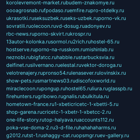
korolevremont-market.ru
budem-znakomye.ru
oooagrosnab.ru
fpodaso.ru
emfire.ru
pro-otdelky.ru
ukrasotki.ru
seksuzbek.ru
seks-uzbek.ru
porno-vk.ru
sovratili.ru
olecoon.ru
vd-dosug.ru
adonyev.ru
rbc-news.ru
porno-skvirt.ru
krospr.ru
13autor-kolonka.ru
sormol.ru
2rich.ru
hostel-65.ru
hostserve.ru
porno-na-russkom.ru
mishinlab.ru
neznobi.ru
bigfatcc.ru
habble.ru
starbucksvia.ru
delfinet.ru
silvernano.ru
elestal.ru
vektor-doroga.ru
velotrenajery.ru
pronso54.ru
lenasever.ru
lovinskix.ru
show-pets.ru
smartnews03.ru
discofoxworld.ru
miraclecoon.ru
pongup.ru
hostel65.ru
liura.ru
glasspb.ru
firehunters.ru
gribowo.ru
gnalis.ru
bulkitula.ru
hometown-france.ru
1-xbeticricetc-1-xbetti-5.ru
shop-garena.ru
cricetc-1-xbetr-1-xbetcc-2.ru
one-life-story.ru
top-halyava.ru
accounts112.ru
poka-vse-doma-2.ru
3-d-file.ru
hahahaharms.ru
g2012.ru
tst-1.ru
shaggy-cat.ru
opsmgr.ru
ev-gallery.ru