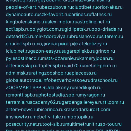
people-of-art.ru
bezzubova.ru
clubtibet.ru
orior-aks.ru
dynamoauto.ru
szk-favorit.ru
carlines.ru
flatnsk.ru
kingbolenskaner.ru
alex-motor.ru
astroline.net.ru
act1.spb.ru
polyglot.com.ru
gidlipetsk.ru
ooo-driada.ru
detsad125.ru
mir-zdoroviya.ru
bruslanovo.ru
siterem.ru
council.spb.ru
лодкипатриот.рф
kafekolizey.ru
iclub.net.ru
gazon-easy.ru
sugarepilekb.ru
grinox.ru
pylesostineco.ru
msts-ozarenie.ru
kameryjooan.ru
artemovskij.ru
dopler.spb.ru
aid70.ru
metall-perm.ru
ndm.msk.ru
ratingzooshop.ru
apiaccess.ru
globalautotrade.info
bezverhovskoe.ru
drsschool.ru
ZOOSMART.SPB.RU
dalakony.ru
medikijob.ru
remontt.spb.ru
photostudia.spb.ru
myragon.ru
terramia.ru
academy62.ru
gardengallereya.ru
rti.com.ru
artem-news.ru
biserinca.ru
krasnodarkurort.com
imshowtv.ru
mebel-v-tule.ru
mobtopik.ru
pcsecurity.net.ru
tool-sib.ru
multimetrunit.ru
sp-tour.ru