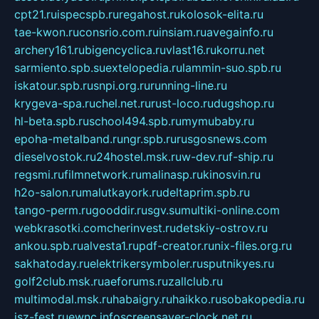
cpt21.ru
ispecspb.ru
regahost.ru
kolosok-elita.ru
tae-kwon.ru
consrio.com.ru
insiam.ru
avegainfo.ru
archery161.ru
bigencyclica.ru
vlast16.ru
korru.net
sarmiento.spb.su
extelopedia.ru
lammin-suo.spb.ru
iskatour.spb.ru
snpi.org.ru
running-line.ru
krygeva-spa.ru
chel.net.ru
rust-loco.ru
dugshop.ru
hl-beta.spb.ru
school494.spb.ru
mymubaby.ru
epoha-metalband.ru
ngr.spb.ru
rusgosnews.com
dieselvostok.ru
24hostel.msk.ru
w-dev.ru
f-ship.ru
regsmi.ru
filmnetwork.ru
malinasp.ru
kinosvin.ru
h2o-salon.ru
malutkayork.ru
deltaprim.spb.ru
tango-perm.ru
gooddir.ru
sgv.su
multiki-online.com
webkrasotki.com
cherinvest.ru
detskiy-ostrov.ru
ankou.spb.ru
alvesta1.ru
pdf-creator.ru
nix-files.org.ru
sakhatoday.ru
elektrikersymboler.ru
sputnikyes.ru
golf2club.msk.ru
aeforums.ru
zallclub.ru
multimodal.msk.ru
habaigry.ru
haikko.ru
sobakopedia.ru
isz-fest.ru
ewnc.info
screensaver-clock.net.ru