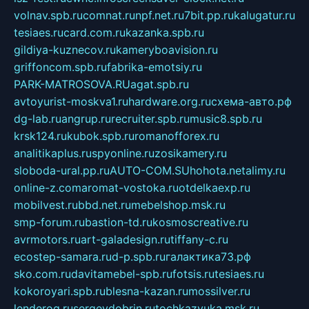
volnav.spb.ru
comnat.ru
npf.net.ru
7bit.pp.ru
kalugatur.ru
tesiaes.ru
card.com.ru
kazanka.spb.ru
gildiya-kuznecov.ru
kameryboavision.ru
griffoncom.spb.ru
fabrika-emotsiy.ru
PARK-MATROSOVA.RU
agat.spb.ru
avtoyurist-moskva1.ru
hardware.org.ru
схема-авто.рф
dg-lab.ru
angrup.ru
recruiter.spb.ru
music8.spb.ru
krsk124.ru
kubok.spb.ru
romanofforex.ru
analitikaplus.ru
spyonline.ru
zosikamery.ru
sloboda-ural.pp.ru
AUTO-COM.SU
hohota.net
alimy.ru
online-z.com
aromat-vostoka.ru
otdelkaexp.ru
mobilvest.ru
bbd.net.ru
mebelshop.msk.ru
smp-forum.ru
bastion-td.ru
kosmoscreative.ru
avrmotors.ru
art-galadesign.ru
tiffany-c.ru
ecostep-samara.ru
d-p.spb.ru
галактика73.рф
sko.com.ru
davitamebel-spb.ru
fotsis.ru
tesiaes.ru
kokoroyari.spb.ru
blesna-kazan.ru
mossilver.ru
lenderoq.ru
sergeydobrin.ru
tochkazvuka.msk.ru