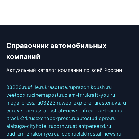
Справочник автомобильных
компаний
Актуальный каталог компаний по всей России
03223.ru
ufille.ru
krasotata.ru
prazdnikdushi.ru
veetbox.ru
cinemapost.ru
ciam-fr.ru
kraft-you.ru
mega-press.ru
03223.ru
web-explore.ru
rastenuya.ru
eurovision-russia.ru
strah-news.ru
freeride-team.ru
itrack-24.ru
sexshopexpress.ru
autostudiopro.ru
alabuga-cityhotel.ru
pornv.ru
atlantpereezd.ru
bud-em-znakomye.ru
a-cdc.ru
elektrostal-news.ru