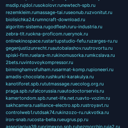
msdip.ru
jdol.ru
sokolovr.ru
newtech-spb.ru
rezemkleim.ru
massage-tai.ru
seonub.ru
zvonitut.ru
biolisichka24.ru
mncraft-download.ru
algoritm-sistema.ru
godflesh.ru
ru-industria.ru
zebra-tlt.ru
okna-proficom.ru
erynok.ru
onlinekinospace.ru
startupstudio-fefu.ru
zarges-ru.ru
gegenjustizunrecht.ru
autobalashov.ru
utrovortu.ru
spiski-firm.ru
elara-m.ru
kinomusorka.ru
mkcslava.ru
2bets.ru
vintovoykompressor.ru
birminghamvsfulham.ru
sarmat-komp.ru
pioneeri.ru
amadis-chocolate.ru
shkurki-karakulya.ru
kanotiforet.spb.ru
tutmassage.ru
ecolog.org.ru
praga.spb.ru
falcorussia.ru
autodoctorservis.ru
kamertondom.spb.ru
net-life.net.ru
avto-vozim.ru
sakhcamera.ru
alliance-electro.spb.ru
stroyavt.ru
controlweb1.ru
tdsak74.ru
kinzozo-ru.ru
kvotka.ru
iron-snab.ru
costa-bella.ru
eugrus.pp.ru
associaciya39.ru
primexpo.spb.ru
bezmorchin.ru
ia2.ru