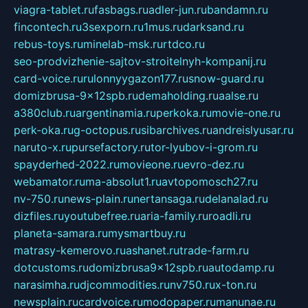
viagra-tablet.ru
fasbags.ru
adler-jun.ru
bandamn.ru
fincontech.ru
3sexporn.ru
1mus.ru
darksand.ru
rebus-toys.ru
minelab-msk.ru
rtdco.ru
seo-prodvizhenie-sajtov-stroitelnyh-kompanij.ru
card-voice.ru
rulonnyygazon177.ru
snow-guard.ru
domizbrusa-9x12spb.ru
demaholding.ru
aalse.ru
a380club.ru
argentinamia.ru
perkoka.ru
movie-one.ru
perk-oka.ru
g-octopus.ru
sibarchives.ru
andreislyusar.ru
naruto-x.ru
pursefactory.ru
tor-lyubov-i-grom.ru
spayderhed-2022.ru
movieone.ru
evro-dez.ru
webamator.ru
ma-absolut1.ru
avtopomosch27.ru
nv-750.ru
news-plain.ru
nertansaga.ru
delanalad.ru
dizfiles.ru
youtubefree.ru
aria-family.ru
roadli.ru
planeta-samara.ru
mysmartbuy.ru
matrasy-kemerovo.ru
ashanet.ru
trade-farm.ru
dotcustoms.ru
domizbrusa9x12spb.ru
autodamp.ru
narasimha.ru
djcommodities.ru
nv750.ru
x-ton.ru
newsplain.ru
cardvoice.ru
modopaper.ru
manunae.ru