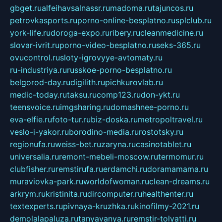
gbget.ru
alfeihavsalnassr.ru
madoma.ru
tajuncos.ru
petrovkasports.ru
porno-online-besplatno.ru
splclub.ru
york-life.ru
doroga-expo.ru
ribery.ru
cleanmedicine.ru
slovar-ivrit.ru
porno-video-besplatno.ru
seks-365.ru
ovucontrol.ru
sloty-igrovyye-avtomaty.ru
ru-industriya.ru
russkoe-porno-besplatno.ru
belgorod-day.ru
digilith.ru
pichkurovlab.ru
medic-today.ru
taksu.ru
comp123.ru
don-ykt.ru
teensvoice.ru
imgsharing.ru
domashnee-porno.ru
eva-elfie.ru
foto-tur.ru
biz-doska.ru
metropoltravel.ru
veslo-i-yakor.ru
borodino-media.ru
rostotsky.ru
regionufa.ru
weiss-bet.ru
zaryna.ru
casinotablet.ru
universalia.ru
remont-mebeli-moscow.ru
termomur.ru
clubfisher.ru
remstirufa.ru
erdamchi.ru
doramamama.ru
muraviovka-park.ru
worldofwoman.ru
clean-dreams.ru
arkrym.ru
kristinita.ru
dircomputer.ru
healthenter.ru
textexperts.ru
pivnaya-kruzhka.ru
kinofilmy-2021.ru
demolalapaluza.ru
tanyavanya.ru
remstir-tolyatti.ru