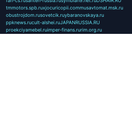
fan-cs.ru
santeh-russia.ru
symbian9.net.ru
DSHAIR.RU
tmmotors.spb.ru
xjocuricopii.com
musavtomat.msk.ru
obustrojdom.ru
sovetcik.ru
ybaranovskaya.ru
ppknews.ru
cult-alshei.ru
JAPANRUSSIA.RU
proekciyamebel.ru
imper-finans.ru
rim.org.ru
glamourai.ru
brassminus.ru
zabor-pro.ru
ftn.pp.ru
dorogoe58.ru
laimengpacker.ru
kuzova-zapchasti.ru
sageerp.ru
taxodrom.ru
dsrazvitie.ru
hardcity.net.ru
ratinghomegames.ru
topservice25.ru
gubernyan.ru
gtglasslined.ru
ii4.ru
tssport.spb.ru
andorra24.com
blackwallstreet.ru
oboimos.ru
optim-doors.com.ru
ikuch.ru
nycr.org.ru
npa21.ru
vremya-ch.spb.ru
desert000.ru
ivtorgi.ru
ifiori.ru
catalog-statei.ru
dcv.org.ru
spetsmaster174.ru
ipkameryhiseeu.ru
dum26.ru
ruspol.spb.ru
fr-opendp.ru
kam-solnyshko.ru
cheyenne-arapaho.ru
sevzapmetal.spb.ru
ted-lapidus.spb.ru
parasite-eliminator.ru
sigma-complete.ru
modernworld.ru
dama-moda.ru