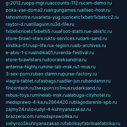
g-2012.ru
ops-mgr.ru
accounts-112.ru
csm-demo.ru
poka-vse-doma2.ru
airgungames.ru
allseo-host.ru
tehosmotre.ru
varieta-yug.ru
cricetc1xbetr1xbetcc2.ru
raytor-d.ru
atillagunn.ru
3d-file.ru
1xbeticricetc1xbetti5.ru
uafoot-statti.ru
e-abis1c.ru
store-brawl-stars.ru
kts-services.ru
dark-sand.ru
sindika-01.ru
sp-life.ru
x-legion.ru
sib-archives.ru
e-abis-1-c.ru
sindika01.ru
venda-festival.ru
store-brawlstars.ru
dooraleksandria.ru
antenna-highly.ru
mine-lab-msk.ru
1-mus.ru
3-sex-porn.ru
ban-damn.ru
purse-factory.ru
viagra-tablet.ru
fasbags.ru
adler-jun.ru
bandamn.ru
fincontech.ru
3sexporn.ru
1mus.ru
darksand.ru
rebus-toys.ru
minelab-msk.ru
alabuga-cityhotel.ru
medsprawo-4-ka.ru
2864420.ru
blagodarenie-spb.ru
zajmy24.ru
tovudyi-4-kuhnyanazakaz.ru
brazzerscom.ru
medsprawo4ka.ru
xehyroo5kuhnyanazakaz.ru
fabrikayfabrikaefabrika.ru