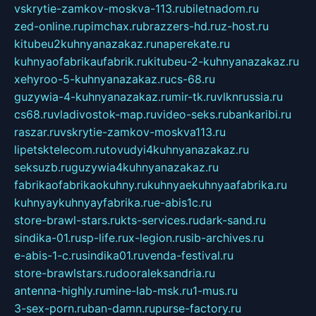
vskrytie-zamkov-moskva-113.ru
biletnadom.ru
zed-online.ru
pimchax.ru
brazzers-hd.ru
z-host.ru
kitubeu2kuhnyanazakaz.ru
naperekate.ru
kuhnyaofabrikaufabrik.ru
kitubeu-2-kuhnyanazakaz.ru
xehyroo-5-kuhnyanazakaz.ru
cs-68.ru
guzywia-4-kuhnyanazakaz.ru
mir-tk.ru
vlknrussia.ru
cs68.ru
vladivostok-map.ru
video-seks.ru
bankaribi.ru
raszar.ru
vskrytie-zamkov-moskva113.ru
lipetsktelecom.ru
tovudyi4kuhnyanazakaz.ru
seksuzb.ru
guzywia4kuhnyanazakaz.ru
fabrikaofabrikaokuhny.ru
kuhnyaekuhnyaafabrika.ru
kuhnyaykuhnyayfabrika.ru
e-abis1c.ru
store-brawl-stars.ru
kts-services.ru
dark-sand.ru
sindika-01.ru
sp-life.ru
x-legion.ru
sib-archives.ru
e-abis-1-c.ru
sindika01.ru
venda-festival.ru
store-brawlstars.ru
dooraleksandria.ru
antenna-highly.ru
mine-lab-msk.ru
1-mus.ru
3-sex-porn.ru
ban-damn.ru
purse-factory.ru