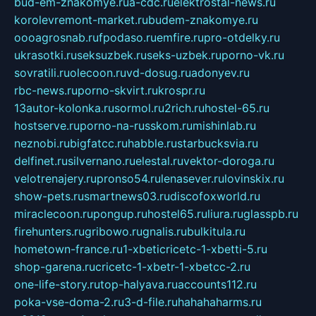
bud-em-znakomye.ru
a-cdc.ru
elektrostal-news.ru
korolevremont-market.ru
budem-znakomye.ru
oooagrosnab.ru
fpodaso.ru
emfire.ru
pro-otdelky.ru
ukrasotki.ru
seksuzbek.ru
seks-uzbek.ru
porno-vk.ru
sovratili.ru
olecoon.ru
vd-dosug.ru
adonyev.ru
rbc-news.ru
porno-skvirt.ru
krospr.ru
13autor-kolonka.ru
sormol.ru
2rich.ru
hostel-65.ru
hostserve.ru
porno-na-russkom.ru
mishinlab.ru
neznobi.ru
bigfatcc.ru
habble.ru
starbucksvia.ru
delfinet.ru
silvernano.ru
elestal.ru
vektor-doroga.ru
velotrenajery.ru
pronso54.ru
lenasever.ru
lovinskix.ru
show-pets.ru
smartnews03.ru
discofoxworld.ru
miraclecoon.ru
pongup.ru
hostel65.ru
liura.ru
glasspb.ru
firehunters.ru
gribowo.ru
gnalis.ru
bulkitula.ru
hometown-france.ru
1-xbeticricetc-1-xbetti-5.ru
shop-garena.ru
cricetc-1-xbetr-1-xbetcc-2.ru
one-life-story.ru
top-halyava.ru
accounts112.ru
poka-vse-doma-2.ru
3-d-file.ru
hahahaharms.ru