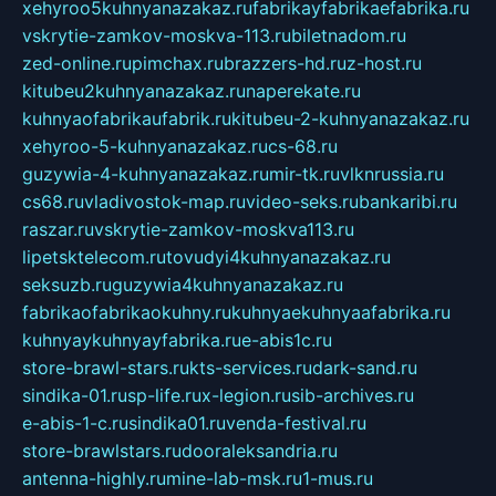
xehyroo5kuhnyanazakaz.ru
fabrikayfabrikaefabrika.ru
vskrytie-zamkov-moskva-113.ru
biletnadom.ru
zed-online.ru
pimchax.ru
brazzers-hd.ru
z-host.ru
kitubeu2kuhnyanazakaz.ru
naperekate.ru
kuhnyaofabrikaufabrik.ru
kitubeu-2-kuhnyanazakaz.ru
xehyroo-5-kuhnyanazakaz.ru
cs-68.ru
guzywia-4-kuhnyanazakaz.ru
mir-tk.ru
vlknrussia.ru
cs68.ru
vladivostok-map.ru
video-seks.ru
bankaribi.ru
raszar.ru
vskrytie-zamkov-moskva113.ru
lipetsktelecom.ru
tovudyi4kuhnyanazakaz.ru
seksuzb.ru
guzywia4kuhnyanazakaz.ru
fabrikaofabrikaokuhny.ru
kuhnyaekuhnyaafabrika.ru
kuhnyaykuhnyayfabrika.ru
e-abis1c.ru
store-brawl-stars.ru
kts-services.ru
dark-sand.ru
sindika-01.ru
sp-life.ru
x-legion.ru
sib-archives.ru
e-abis-1-c.ru
sindika01.ru
venda-festival.ru
store-brawlstars.ru
dooraleksandria.ru
antenna-highly.ru
mine-lab-msk.ru
1-mus.ru