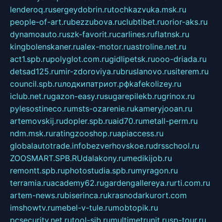
lenderoq.ru
sergeydobrin.ru
tochkazvuka.msk.ru
people-of-art.ru
bezzubova.ru
clubtibet.ru
orior-aks.ru
dynamoauto.ru
szk-favorit.ru
carlines.ru
flatnsk.ru
kingbolenskaner.ru
alex-motor.ru
astroline.net.ru
act1.spb.ru
polyglot.com.ru
gidlipetsk.ru
ooo-driada.ru
detsad125.ru
mir-zdoroviya.ru
bruslanovo.ru
siterem.ru
council.spb.ru
лодкипатриот.рф
kafekolizey.ru
iclub.net.ru
gazon-easy.ru
sugarepilekb.ru
grinox.ru
pylesostineco.ru
msts-ozarenie.ru
kameryjooan.ru
artemovskij.ru
dopler.spb.ru
aid70.ru
metall-perm.ru
ndm.msk.ru
ratingzooshop.ru
apiaccess.ru
globalautotrade.info
bezverhovskoe.ru
drsschool.ru
ZOOSMART.SPB.RU
dalakony.ru
medikijob.ru
remontt.spb.ru
photostudia.spb.ru
myragon.ru
terramia.ru
academy62.ru
gardengallereya.ru
rti.com.ru
artem-news.ru
biserinca.ru
krasnodarkurort.com
imshowtv.ru
mebel-v-tule.ru
mobtopik.ru
pcsecurity.net.ru
tool-sib.ru
multimetrunit.ru
sp-tour.ru