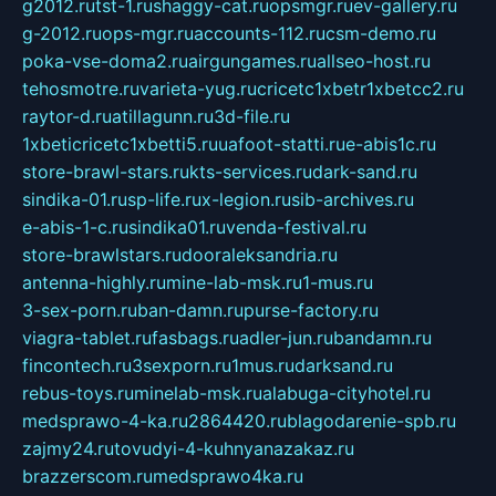
g2012.ru
tst-1.ru
shaggy-cat.ru
opsmgr.ru
ev-gallery.ru
g-2012.ru
ops-mgr.ru
accounts-112.ru
csm-demo.ru
poka-vse-doma2.ru
airgungames.ru
allseo-host.ru
tehosmotre.ru
varieta-yug.ru
cricetc1xbetr1xbetcc2.ru
raytor-d.ru
atillagunn.ru
3d-file.ru
1xbeticricetc1xbetti5.ru
uafoot-statti.ru
e-abis1c.ru
store-brawl-stars.ru
kts-services.ru
dark-sand.ru
sindika-01.ru
sp-life.ru
x-legion.ru
sib-archives.ru
e-abis-1-c.ru
sindika01.ru
venda-festival.ru
store-brawlstars.ru
dooraleksandria.ru
antenna-highly.ru
mine-lab-msk.ru
1-mus.ru
3-sex-porn.ru
ban-damn.ru
purse-factory.ru
viagra-tablet.ru
fasbags.ru
adler-jun.ru
bandamn.ru
fincontech.ru
3sexporn.ru
1mus.ru
darksand.ru
rebus-toys.ru
minelab-msk.ru
alabuga-cityhotel.ru
medsprawo-4-ka.ru
2864420.ru
blagodarenie-spb.ru
zajmy24.ru
tovudyi-4-kuhnyanazakaz.ru
brazzerscom.ru
medsprawo4ka.ru