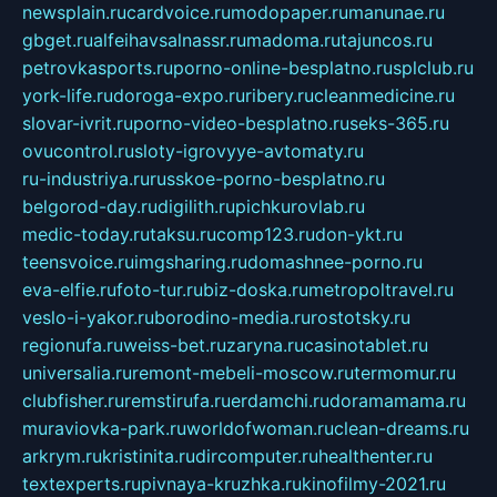
newsplain.ru
cardvoice.ru
modopaper.ru
manunae.ru
gbget.ru
alfeihavsalnassr.ru
madoma.ru
tajuncos.ru
petrovkasports.ru
porno-online-besplatno.ru
splclub.ru
york-life.ru
doroga-expo.ru
ribery.ru
cleanmedicine.ru
slovar-ivrit.ru
porno-video-besplatno.ru
seks-365.ru
ovucontrol.ru
sloty-igrovyye-avtomaty.ru
ru-industriya.ru
russkoe-porno-besplatno.ru
belgorod-day.ru
digilith.ru
pichkurovlab.ru
medic-today.ru
taksu.ru
comp123.ru
don-ykt.ru
teensvoice.ru
imgsharing.ru
domashnee-porno.ru
eva-elfie.ru
foto-tur.ru
biz-doska.ru
metropoltravel.ru
veslo-i-yakor.ru
borodino-media.ru
rostotsky.ru
regionufa.ru
weiss-bet.ru
zaryna.ru
casinotablet.ru
universalia.ru
remont-mebeli-moscow.ru
termomur.ru
clubfisher.ru
remstirufa.ru
erdamchi.ru
doramamama.ru
muraviovka-park.ru
worldofwoman.ru
clean-dreams.ru
arkrym.ru
kristinita.ru
dircomputer.ru
healthenter.ru
textexperts.ru
pivnaya-kruzhka.ru
kinofilmy-2021.ru