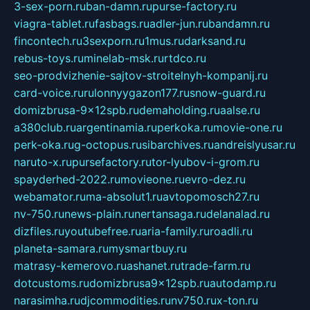
3-sex-porn.ru
ban-damn.ru
purse-factory.ru
viagra-tablet.ru
fasbags.ru
adler-jun.ru
bandamn.ru
fincontech.ru
3sexporn.ru
1mus.ru
darksand.ru
rebus-toys.ru
minelab-msk.ru
rtdco.ru
seo-prodvizhenie-sajtov-stroitelnyh-kompanij.ru
card-voice.ru
rulonnyygazon177.ru
snow-guard.ru
domizbrusa-9x12spb.ru
demaholding.ru
aalse.ru
a380club.ru
argentinamia.ru
perkoka.ru
movie-one.ru
perk-oka.ru
g-octopus.ru
sibarchives.ru
andreislyusar.ru
naruto-x.ru
pursefactory.ru
tor-lyubov-i-grom.ru
spayderhed-2022.ru
movieone.ru
evro-dez.ru
webamator.ru
ma-absolut1.ru
avtopomosch27.ru
nv-750.ru
news-plain.ru
nertansaga.ru
delanalad.ru
dizfiles.ru
youtubefree.ru
aria-family.ru
roadli.ru
planeta-samara.ru
mysmartbuy.ru
matrasy-kemerovo.ru
ashanet.ru
trade-farm.ru
dotcustoms.ru
domizbrusa9x12spb.ru
autodamp.ru
narasimha.ru
djcommodities.ru
nv750.ru
x-ton.ru