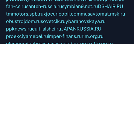
fan-cs.ru
santeh-russia.ru
symbian9.net.ru
DSHAIR.RU
tmmotors.spb.ru
xjocuricopii.com
musavtomat.msk.ru
obustrojdom.ru
sovetcik.ru
ybaranovskaya.ru
ppknews.ru
cult-alshei.ru
JAPANRUSSIA.RU
proekciyamebel.ru
imper-finans.ru
rim.org.ru
glamourai.ru
brassminus.ru
zabor-pro.ru
ftn.pp.ru
dorogoe58.ru
laimengpacker.ru
kuzova-zapchasti.ru
sageerp.ru
taxodrom.ru
dsrazvitie.ru
hardcity.net.ru
ratinghomegames.ru
topservice25.ru
gubernyan.ru
gtglasslined.ru
ii4.ru
tssport.spb.ru
andorra24.com
blackwallstreet.ru
oboimos.ru
optim-doors.com.ru
ikuch.ru
nycr.org.ru
npa21.ru
vremya-ch.spb.ru
desert000.ru
ivtorgi.ru
ifiori.ru
catalog-statei.ru
dcv.org.ru
spetsmaster174.ru
ipkameryhiseeu.ru
dum26.ru
ruspol.spb.ru
fr-opendp.ru
kam-solnyshko.ru
cheyenne-arapaho.ru
sevzapmetal.spb.ru
ted-lapidus.spb.ru
parasite-eliminator.ru
sigma-complete.ru
modernworld.ru
dama-moda.ru