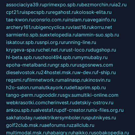
associaciya39.ru
primexpo.spb.ru
bezmorchin.ru
ia2.ru
cpt21.ru
ispecspb.ru
regahost.ru
kolosok-elita.ru
tae-kwon.ru
consrio.com.ru
insiam.ru
avegainfo.ru
archery161.ru
bigencyclica.ru
vlast16.ru
korru.net
sarmiento.spb.su
extelopedia.ru
lammin-suo.spb.ru
iskatour.spb.ru
snpi.org.ru
running-line.ru
krygeva-spa.ru
chel.net.ru
rust-loco.ru
dugshop.ru
hl-beta.spb.ru
school494.spb.ru
mymubaby.ru
epoha-metalband.ru
ngr.spb.ru
rusgosnews.com
dieselvostok.ru
24hostel.msk.ru
w-dev.ru
f-ship.ru
regsmi.ru
filmnetwork.ru
malinasp.ru
kinosvin.ru
h2o-salon.ru
malutkayork.ru
deltaprim.spb.ru
tango-perm.ru
gooddir.ru
sgv.su
multiki-online.com
webkrasotki.com
cherinvest.ru
detskiy-ostrov.ru
ankou.spb.ru
alvesta1.ru
pdf-creator.ru
nix-files.org.ru
sakhatoday.ru
elektrikersymboler.ru
sputnikyes.ru
golf2club.msk.ru
aeforums.ru
zallclub.ru
multimodal.msk.ru
habaigry.ru
haikko.ru
sobakopedia.ru