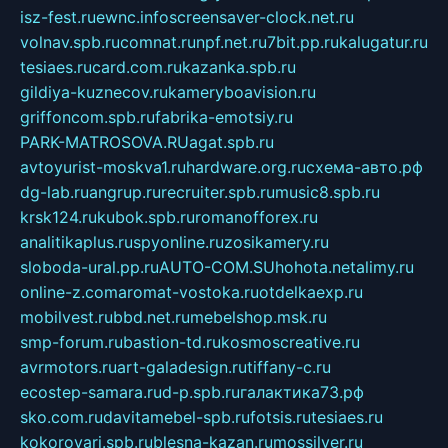
isz-fest.ru
ewnc.info
screensaver-clock.net.ru
volnav.spb.ru
comnat.ru
npf.net.ru
7bit.pp.ru
kalugatur.ru
tesiaes.ru
card.com.ru
kazanka.spb.ru
gildiya-kuznecov.ru
kameryboavision.ru
griffoncom.spb.ru
fabrika-emotsiy.ru
PARK-MATROSOVA.RU
agat.spb.ru
avtoyurist-moskva1.ru
hardware.org.ru
схема-авто.рф
dg-lab.ru
angrup.ru
recruiter.spb.ru
music8.spb.ru
krsk124.ru
kubok.spb.ru
romanofforex.ru
analitikaplus.ru
spyonline.ru
zosikamery.ru
sloboda-ural.pp.ru
AUTO-COM.SU
hohota.net
alimy.ru
online-z.com
aromat-vostoka.ru
otdelkaexp.ru
mobilvest.ru
bbd.net.ru
mebelshop.msk.ru
smp-forum.ru
bastion-td.ru
kosmoscreative.ru
avrmotors.ru
art-galadesign.ru
tiffany-c.ru
ecostep-samara.ru
d-p.spb.ru
галактика73.рф
sko.com.ru
davitamebel-spb.ru
fotsis.ru
tesiaes.ru
kokoroyari.spb.ru
blesna-kazan.ru
mossilver.ru