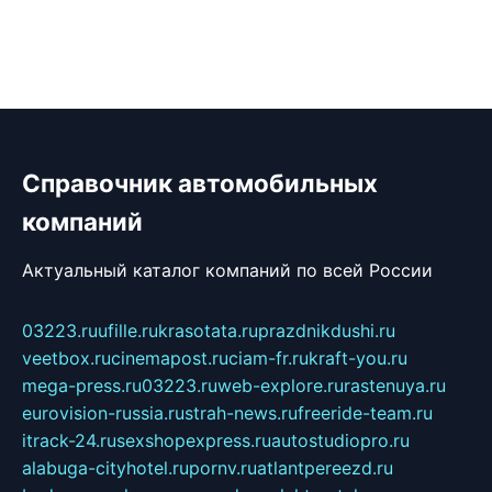
Справочник автомобильных
компаний
Актуальный каталог компаний по всей России
03223.ru
ufille.ru
krasotata.ru
prazdnikdushi.ru
veetbox.ru
cinemapost.ru
ciam-fr.ru
kraft-you.ru
mega-press.ru
03223.ru
web-explore.ru
rastenuya.ru
eurovision-russia.ru
strah-news.ru
freeride-team.ru
itrack-24.ru
sexshopexpress.ru
autostudiopro.ru
alabuga-cityhotel.ru
pornv.ru
atlantpereezd.ru