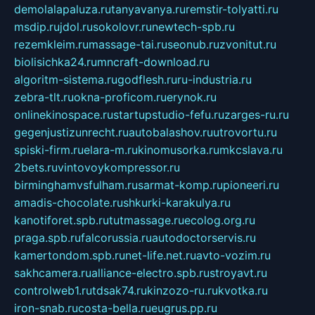
demolalapaluza.ru
tanyavanya.ru
remstir-tolyatti.ru
msdip.ru
jdol.ru
sokolovr.ru
newtech-spb.ru
rezemkleim.ru
massage-tai.ru
seonub.ru
zvonitut.ru
biolisichka24.ru
mncraft-download.ru
algoritm-sistema.ru
godflesh.ru
ru-industria.ru
zebra-tlt.ru
okna-proficom.ru
erynok.ru
onlinekinospace.ru
startupstudio-fefu.ru
zarges-ru.ru
gegenjustizunrecht.ru
autobalashov.ru
utrovortu.ru
spiski-firm.ru
elara-m.ru
kinomusorka.ru
mkcslava.ru
2bets.ru
vintovoykompressor.ru
birminghamvsfulham.ru
sarmat-komp.ru
pioneeri.ru
amadis-chocolate.ru
shkurki-karakulya.ru
kanotiforet.spb.ru
tutmassage.ru
ecolog.org.ru
praga.spb.ru
falcorussia.ru
autodoctorservis.ru
kamertondom.spb.ru
net-life.net.ru
avto-vozim.ru
sakhcamera.ru
alliance-electro.spb.ru
stroyavt.ru
controlweb1.ru
tdsak74.ru
kinzozo-ru.ru
kvotka.ru
iron-snab.ru
costa-bella.ru
eugrus.pp.ru