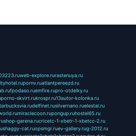
03223.ru
web-explore.ru
rastenuya.ru
tyhotel.ru
pornv.ru
atlantpereezd.ru
b.ru
fpodaso.ru
emfire.ru
pro-otdelky.ru
u
porno-skvirt.ru
krospr.ru
13autor-kolonka.ru
tarbucksvia.ru
delfinet.ru
silvernano.ru
elestal.ru
world.ru
miraclecoon.ru
pongup.ru
hostel65.ru
ru
shop-garena.ru
cricetc-1-xbetr-1-xbetcc-2.ru
ru
shaggy-cat.ru
opsmgr.ru
ev-gallery.ru
g-2012.ru