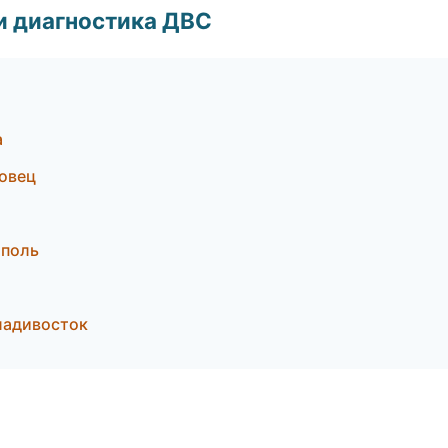
и диагностика ДВС
а
повец
ополь
ладивосток