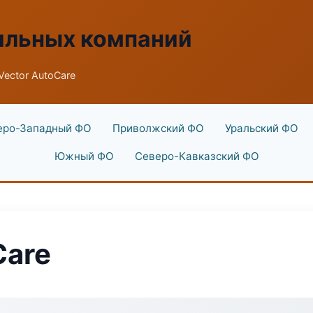
ильных компаний
Vector AutoCare
еро-Западный ФО
Приволжский ФО
Уральский ФО
Южный ФО
Северо-Кавказский ФО
Care