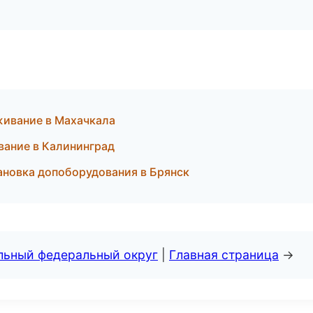
живание в Махачкала
вание в Калининград
ановка допоборудования в Брянск
альный федеральный округ
|
Главная страница
→