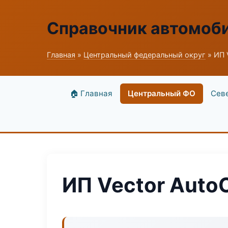
Справочник автомоб
Главная
»
Центральный федеральный округ
» ИП 
🏠 Главная
Центральный ФО
Сев
ИП Vector Auto