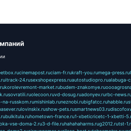
омпаний
сии
eetbox.ru
cinemapost.ru
ciam-fr.ru
kraft-you.ru
mega-press.ru
.ru
itrack-24.ru
sexshopexpress.ru
autostudiopro.ru
alabuga-ci
ru
korolevremont-market.ru
budem-znakomye.ru
oooagrosna
k.ru
sovratili.ru
olecoon.ru
vd-dosug.ru
adonyev.ru
rbc-news.r
-na-russkom.ru
mishinlab.ru
neznobi.ru
bigfatcc.ru
habble.ru
s
nasever.ru
lovinskix.ru
show-pets.ru
smartnews03.ru
discofox
.ru
bulkitula.ru
hometown-france.ru
1-xbeticricetc-1-xbetti-5.
oka-vse-doma-2.ru
3-d-file.ru
hahahaharms.ru
g2012.ru
tst-1.