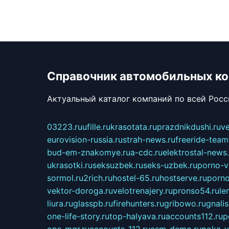
Справочник автомобильных к
Актуальный каталог компаний по всей Рос
03223.ru
ufille.ru
krasotata.ru
prazdnikdushi.ru
v
eurovision-russia.ru
strah-news.ru
freeride-team
bud-em-znakomye.ru
a-cdc.ru
elektrostal-news.
ukrasotki.ru
seksuzbek.ru
seks-uzbek.ru
porno-v
sormol.ru
2rich.ru
hostel-65.ru
hostserve.ru
porno
vektor-doroga.ru
velotrenajery.ru
pronso54.ru
le
liura.ru
glasspb.ru
firehunters.ru
gribowo.ru
gnalis
one-life-story.ru
top-halyava.ru
accounts112.ru
p