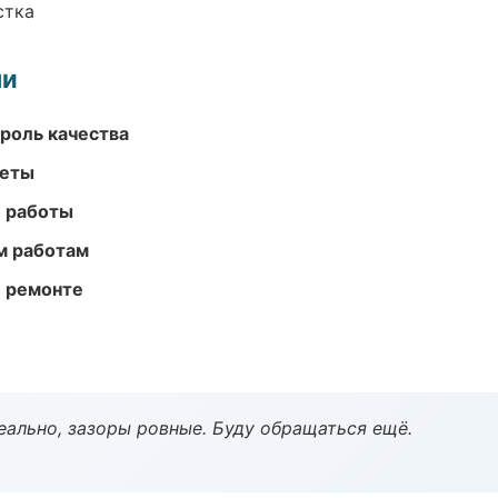
стка
ми
роль качества
меты
е работы
м работам
и ремонте
еально, зазоры ровные. Буду обращаться ещё.