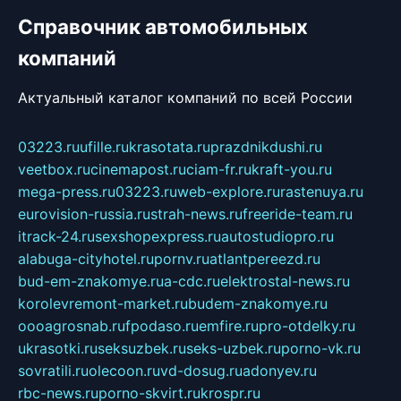
Справочник автомобильных
компаний
Актуальный каталог компаний по всей России
03223.ru
ufille.ru
krasotata.ru
prazdnikdushi.ru
veetbox.ru
cinemapost.ru
ciam-fr.ru
kraft-you.ru
mega-press.ru
03223.ru
web-explore.ru
rastenuya.ru
eurovision-russia.ru
strah-news.ru
freeride-team.ru
itrack-24.ru
sexshopexpress.ru
autostudiopro.ru
alabuga-cityhotel.ru
pornv.ru
atlantpereezd.ru
bud-em-znakomye.ru
a-cdc.ru
elektrostal-news.ru
korolevremont-market.ru
budem-znakomye.ru
oooagrosnab.ru
fpodaso.ru
emfire.ru
pro-otdelky.ru
ukrasotki.ru
seksuzbek.ru
seks-uzbek.ru
porno-vk.ru
sovratili.ru
olecoon.ru
vd-dosug.ru
adonyev.ru
rbc-news.ru
porno-skvirt.ru
krospr.ru