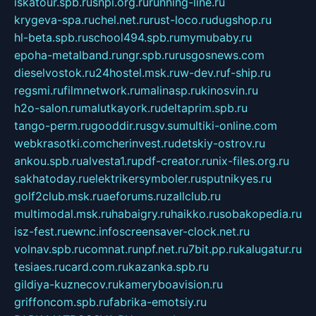
iskatour.spb.ru
snpi.org.ru
running-line.ru
krygeva-spa.ru
chel.net.ru
rust-loco.ru
dugshop.ru
hl-beta.spb.ru
school494.spb.ru
mymubaby.ru
epoha-metalband.ru
ngr.spb.ru
rusgosnews.com
dieselvostok.ru
24hostel.msk.ru
w-dev.ru
f-ship.ru
regsmi.ru
filmnetwork.ru
malinasp.ru
kinosvin.ru
h2o-salon.ru
malutkayork.ru
deltaprim.spb.ru
tango-perm.ru
gooddir.ru
sgv.su
multiki-online.com
webkrasotki.com
cherinvest.ru
detskiy-ostrov.ru
ankou.spb.ru
alvesta1.ru
pdf-creator.ru
nix-files.org.ru
sakhatoday.ru
elektrikersymboler.ru
sputnikyes.ru
golf2club.msk.ru
aeforums.ru
zallclub.ru
multimodal.msk.ru
habaigry.ru
haikko.ru
sobakopedia.ru
isz-fest.ru
ewnc.info
screensaver-clock.net.ru
volnav.spb.ru
comnat.ru
npf.net.ru
7bit.pp.ru
kalugatur.ru
tesiaes.ru
card.com.ru
kazanka.spb.ru
gildiya-kuznecov.ru
kameryboavision.ru
griffoncom.spb.ru
fabrika-emotsiy.ru