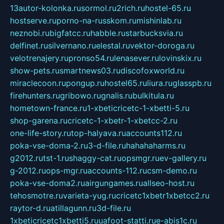
13autor-kolonka.ru
sormol.ru
2rich.ru
hostel-65.ru
hostserve.ru
porno-na-russkom.ru
mishinlab.ru
neznobi.ru
bigfatcc.ru
habble.ru
starbucksvia.ru
delfinet.ru
silvernano.ru
elestal.ru
vektor-doroga.ru
velotrenajery.ru
pronso54.ru
lenasever.ru
lovinskix.ru
show-pets.ru
smartnews03.ru
discofoxworld.ru
miraclecoon.ru
pongup.ru
hostel65.ru
liura.ru
glasspb.ru
firehunters.ru
gribowo.ru
gnalis.ru
bulkitula.ru
hometown-france.ru
1-xbeticricetc-1-xbetti-5.ru
shop-garena.ru
cricetc-1-xbetr-1-xbetcc-2.ru
one-life-story.ru
top-halyava.ru
accounts112.ru
poka-vse-doma-2.ru
3-d-file.ru
hahahaharms.ru
g2012.ru
tst-1.ru
shaggy-cat.ru
opsmgr.ru
ev-gallery.ru
g-2012.ru
ops-mgr.ru
accounts-112.ru
csm-demo.ru
poka-vse-doma2.ru
airgungames.ru
allseo-host.ru
tehosmotre.ru
varieta-yug.ru
cricetc1xbetr1xbetcc2.ru
raytor-d.ru
atillagunn.ru
3d-file.ru
1xbeticricetc1xbetti5.ru
uafoot-statti.ru
e-abis1c.ru