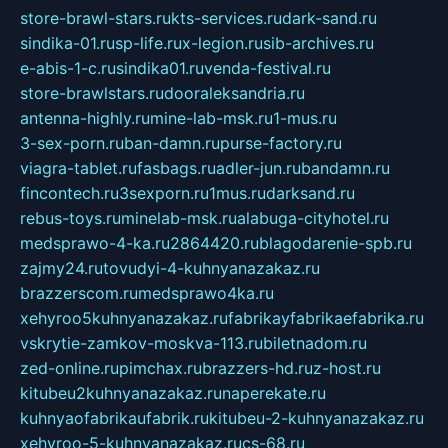
store-brawl-stars.ru
kts-services.ru
dark-sand.ru
sindika-01.ru
sp-life.ru
x-legion.ru
sib-archives.ru
e-abis-1-c.ru
sindika01.ru
venda-festival.ru
store-brawlstars.ru
dooraleksandria.ru
antenna-highly.ru
mine-lab-msk.ru
1-mus.ru
3-sex-porn.ru
ban-damn.ru
purse-factory.ru
viagra-tablet.ru
fasbags.ru
adler-jun.ru
bandamn.ru
fincontech.ru
3sexporn.ru
1mus.ru
darksand.ru
rebus-toys.ru
minelab-msk.ru
alabuga-cityhotel.ru
medsprawo-4-ka.ru
2864420.ru
blagodarenie-spb.ru
zajmy24.ru
tovudyi-4-kuhnyanazakaz.ru
brazzerscom.ru
medsprawo4ka.ru
xehyroo5kuhnyanazakaz.ru
fabrikayfabrikaefabrika.ru
vskrytie-zamkov-moskva-113.ru
biletnadom.ru
zed-online.ru
pimchax.ru
brazzers-hd.ru
z-host.ru
kitubeu2kuhnyanazakaz.ru
naperekate.ru
kuhnyaofabrikaufabrik.ru
kitubeu-2-kuhnyanazakaz.ru
xehyroo-5-kuhnyanazakaz.ru
cs-68.ru