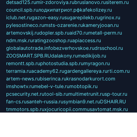
detsad125.ru
mir-zdoroviya.ru
bruslanovo.ru
siterem.ru
council.spb.ru
лодкипатриот.рф
kafekolizey.ru
iclub.net.ru
gazon-easy.ru
sugarepilekb.ru
grinox.ru
pylesostineco.ru
msts-ozarenie.ru
kameryjooan.ru
artemovskij.ru
dopler.spb.ru
aid70.ru
metall-perm.ru
ndm.msk.ru
ratingzooshop.ru
apiaccess.ru
globalautotrade.info
bezverhovskoe.ru
drsschool.ru
ZOOSMART.SPB.RU
dalakony.ru
medikijob.ru
remontt.spb.ru
photostudia.spb.ru
myragon.ru
terramia.ru
academy62.ru
gardengallereya.ru
rti.com.ru
artem-news.ru
biserinca.ru
krasnodarkurort.com
imshowtv.ru
mebel-v-tule.ru
mobtopik.ru
pcsecurity.net.ru
tool-sib.ru
multimetrunit.ru
sp-tour.ru
fan-cs.ru
santeh-russia.ru
symbian9.net.ru
DSHAIR.RU
tmmotors.spb.ru
xjocuricopii.com
musavtomat.msk.ru
obustrojdom.ru
sovetcik.ru
ybaranovskaya.ru
ppknews.ru
cult-alshei.ru
JAPANRUSSIA.RU
proekciyamebel.ru
imper-finans.ru
rim.org.ru