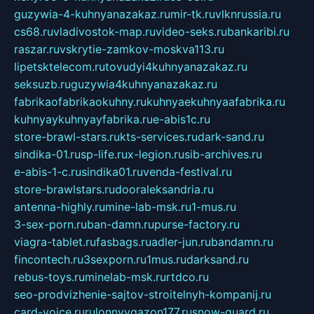
guzywia-4-kuhnyanazakaz.ru
mir-tk.ru
vlknrussia.ru
cs68.ru
vladivostok-map.ru
video-seks.ru
bankaribi.ru
raszar.ru
vskrytie-zamkov-moskva113.ru
lipetsktelecom.ru
tovudyi4kuhnyanazakaz.ru
seksuzb.ru
guzywia4kuhnyanazakaz.ru
fabrikaofabrikaokuhny.ru
kuhnyaekuhnyaafabrika.ru
kuhnyaykuhnyayfabrika.ru
e-abis1c.ru
store-brawl-stars.ru
kts-services.ru
dark-sand.ru
sindika-01.ru
sp-life.ru
x-legion.ru
sib-archives.ru
e-abis-1-c.ru
sindika01.ru
venda-festival.ru
store-brawlstars.ru
dooraleksandria.ru
antenna-highly.ru
mine-lab-msk.ru
1-mus.ru
3-sex-porn.ru
ban-damn.ru
purse-factory.ru
viagra-tablet.ru
fasbags.ru
adler-jun.ru
bandamn.ru
fincontech.ru
3sexporn.ru
1mus.ru
darksand.ru
rebus-toys.ru
minelab-msk.ru
rtdco.ru
seo-prodvizhenie-sajtov-stroitelnyh-kompanij.ru
card-voice.ru
rulonnyygazon177.ru
snow-guard.ru