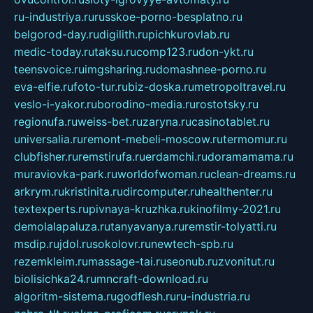
ru-industriya.ru
russkoe-porno-besplatno.ru
belgorod-day.ru
digilith.ru
pichkurovlab.ru
medic-today.ru
taksu.ru
comp123.ru
don-ykt.ru
teensvoice.ru
imgsharing.ru
domashnee-porno.ru
eva-elfie.ru
foto-tur.ru
biz-doska.ru
metropoltravel.ru
veslo-i-yakor.ru
borodino-media.ru
rostotsky.ru
regionufa.ru
weiss-bet.ru
zaryna.ru
casinotablet.ru
universalia.ru
remont-mebeli-moscow.ru
termomur.ru
clubfisher.ru
remstirufa.ru
erdamchi.ru
doramamama.ru
muraviovka-park.ru
worldofwoman.ru
clean-dreams.ru
arkrym.ru
kristinita.ru
dircomputer.ru
healthenter.ru
textexperts.ru
pivnaya-kruzhka.ru
kinofilmy-2021.ru
demolalapaluza.ru
tanyavanya.ru
remstir-tolyatti.ru
msdip.ru
jdol.ru
sokolovr.ru
newtech-spb.ru
rezemkleim.ru
massage-tai.ru
seonub.ru
zvonitut.ru
biolisichka24.ru
mncraft-download.ru
algoritm-sistema.ru
godflesh.ru
ru-industria.ru