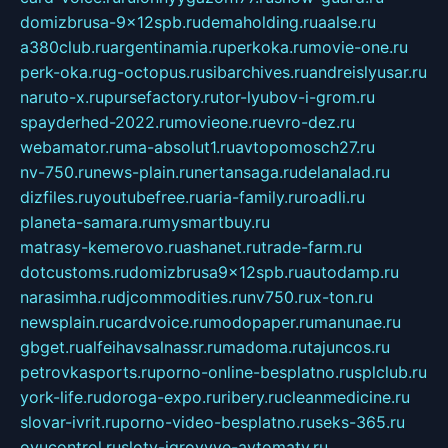
domizbrusa-9x12spb.ru
demaholding.ru
aalse.ru
a380club.ru
argentinamia.ru
perkoka.ru
movie-one.ru
perk-oka.ru
g-octopus.ru
sibarchives.ru
andreislyusar.ru
naruto-x.ru
pursefactory.ru
tor-lyubov-i-grom.ru
spayderhed-2022.ru
movieone.ru
evro-dez.ru
webamator.ru
ma-absolut1.ru
avtopomosch27.ru
nv-750.ru
news-plain.ru
nertansaga.ru
delanalad.ru
dizfiles.ru
youtubefree.ru
aria-family.ru
roadli.ru
planeta-samara.ru
mysmartbuy.ru
matrasy-kemerovo.ru
ashanet.ru
trade-farm.ru
dotcustoms.ru
domizbrusa9x12spb.ru
autodamp.ru
narasimha.ru
djcommodities.ru
nv750.ru
x-ton.ru
newsplain.ru
cardvoice.ru
modopaper.ru
manunae.ru
gbget.ru
alfeihavsalnassr.ru
madoma.ru
tajuncos.ru
petrovkasports.ru
porno-online-besplatno.ru
splclub.ru
york-life.ru
doroga-expo.ru
ribery.ru
cleanmedicine.ru
slovar-ivrit.ru
porno-video-besplatno.ru
seks-365.ru
ovucontrol.ru
sloty-igrovyye-avtomaty.ru