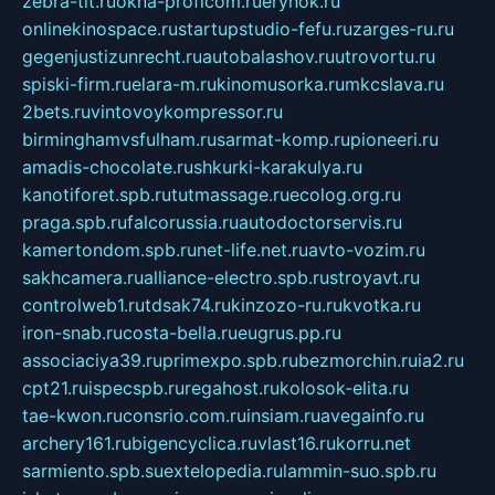
zebra-tlt.ru
okna-proficom.ru
erynok.ru
onlinekinospace.ru
startupstudio-fefu.ru
zarges-ru.ru
gegenjustizunrecht.ru
autobalashov.ru
utrovortu.ru
spiski-firm.ru
elara-m.ru
kinomusorka.ru
mkcslava.ru
2bets.ru
vintovoykompressor.ru
birminghamvsfulham.ru
sarmat-komp.ru
pioneeri.ru
amadis-chocolate.ru
shkurki-karakulya.ru
kanotiforet.spb.ru
tutmassage.ru
ecolog.org.ru
praga.spb.ru
falcorussia.ru
autodoctorservis.ru
kamertondom.spb.ru
net-life.net.ru
avto-vozim.ru
sakhcamera.ru
alliance-electro.spb.ru
stroyavt.ru
controlweb1.ru
tdsak74.ru
kinzozo-ru.ru
kvotka.ru
iron-snab.ru
costa-bella.ru
eugrus.pp.ru
associaciya39.ru
primexpo.spb.ru
bezmorchin.ru
ia2.ru
cpt21.ru
ispecspb.ru
regahost.ru
kolosok-elita.ru
tae-kwon.ru
consrio.com.ru
insiam.ru
avegainfo.ru
archery161.ru
bigencyclica.ru
vlast16.ru
korru.net
sarmiento.spb.su
extelopedia.ru
lammin-suo.spb.ru