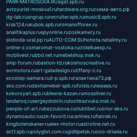
PARK-MATROSOVA.RU
agat.spb.ru
avtoyurist-moskva1.ru
hardware.org.ru
схема-авто.рф
dg-lab.ru
angrup.ru
recruiter.spb.ru
music8.spb.ru
krsk124.ru
kubok.spb.ru
romanofforex.ru
analitikaplus.ru
spyonline.ru
zosikamery.ru
sloboda-ural.pp.ru
AUTO-COM.SU
hohota.net
alimy.ru
online-z.com
aromat-vostoka.ru
otdelkaexp.ru
mobilvest.ru
bbd.net.ru
mebelshop.msk.ru
smp-forum.ru
bastion-td.ru
kosmoscreative.ru
avrmotors.ru
art-galadesign.ru
tiffany-c.ru
ecostep-samara.ru
d-p.spb.ru
галактика73.рф
sko.com.ru
davitamebel-spb.ru
fotsis.ru
tesiaes.ru
kokoroyari.spb.ru
blesna-kazan.ru
mossilver.ru
lenderoq.ru
sergeydobrin.ru
tochkazvuka.msk.ru
people-of-art.ru
bezzubova.ru
clubtibet.ru
orior-aks.ru
dynamoauto.ru
szk-favorit.ru
carlines.ru
flatnsk.ru
kingbolenskaner.ru
alex-motor.ru
astroline.net.ru
act1.spb.ru
polyglot.com.ru
gidlipetsk.ru
ooo-driada.ru