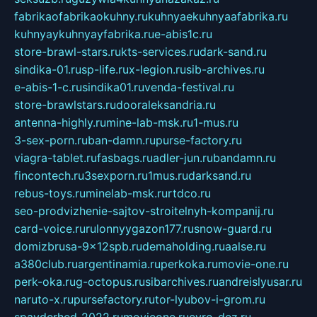
fabrikaofabrikaokuhny.ru
kuhnyaekuhnyaafabrika.ru
kuhnyaykuhnyayfabrika.ru
e-abis1c.ru
store-brawl-stars.ru
kts-services.ru
dark-sand.ru
sindika-01.ru
sp-life.ru
x-legion.ru
sib-archives.ru
e-abis-1-c.ru
sindika01.ru
venda-festival.ru
store-brawlstars.ru
dooraleksandria.ru
antenna-highly.ru
mine-lab-msk.ru
1-mus.ru
3-sex-porn.ru
ban-damn.ru
purse-factory.ru
viagra-tablet.ru
fasbags.ru
adler-jun.ru
bandamn.ru
fincontech.ru
3sexporn.ru
1mus.ru
darksand.ru
rebus-toys.ru
minelab-msk.ru
rtdco.ru
seo-prodvizhenie-sajtov-stroitelnyh-kompanij.ru
card-voice.ru
rulonnyygazon177.ru
snow-guard.ru
domizbrusa-9x12spb.ru
demaholding.ru
aalse.ru
a380club.ru
argentinamia.ru
perkoka.ru
movie-one.ru
perk-oka.ru
g-octopus.ru
sibarchives.ru
andreislyusar.ru
naruto-x.ru
pursefactory.ru
tor-lyubov-i-grom.ru