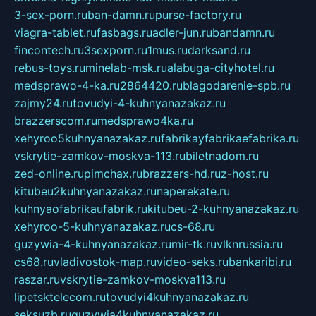
3-sex-porn.ru
ban-damn.ru
purse-factory.ru
viagra-tablet.ru
fasbags.ru
adler-jun.ru
bandamn.ru
fincontech.ru
3sexporn.ru
1mus.ru
darksand.ru
rebus-toys.ru
minelab-msk.ru
alabuga-cityhotel.ru
medsprawo-4-ka.ru
2864420.ru
blagodarenie-spb.ru
zajmy24.ru
tovudyi-4-kuhnyanazakaz.ru
brazzerscom.ru
medsprawo4ka.ru
xehyroo5kuhnyanazakaz.ru
fabrikayfabrikaefabrika.ru
vskrytie-zamkov-moskva-113.ru
biletnadom.ru
zed-online.ru
pimchax.ru
brazzers-hd.ru
z-host.ru
kitubeu2kuhnyanazakaz.ru
naperekate.ru
kuhnyaofabrikaufabrik.ru
kitubeu-2-kuhnyanazakaz.ru
xehyroo-5-kuhnyanazakaz.ru
cs-68.ru
guzywia-4-kuhnyanazakaz.ru
mir-tk.ru
vlknrussia.ru
cs68.ru
vladivostok-map.ru
video-seks.ru
bankaribi.ru
raszar.ru
vskrytie-zamkov-moskva113.ru
lipetsktelecom.ru
tovudyi4kuhnyanazakaz.ru
seksuzb.ru
guzywia4kuhnyanazakaz.ru