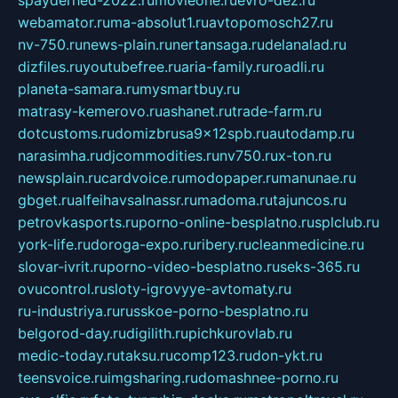
spayderhed-2022.ru
movieone.ru
evro-dez.ru
webamator.ru
ma-absolut1.ru
avtopomosch27.ru
nv-750.ru
news-plain.ru
nertansaga.ru
delanalad.ru
dizfiles.ru
youtubefree.ru
aria-family.ru
roadli.ru
planeta-samara.ru
mysmartbuy.ru
matrasy-kemerovo.ru
ashanet.ru
trade-farm.ru
dotcustoms.ru
domizbrusa9x12spb.ru
autodamp.ru
narasimha.ru
djcommodities.ru
nv750.ru
x-ton.ru
newsplain.ru
cardvoice.ru
modopaper.ru
manunae.ru
gbget.ru
alfeihavsalnassr.ru
madoma.ru
tajuncos.ru
petrovkasports.ru
porno-online-besplatno.ru
splclub.ru
york-life.ru
doroga-expo.ru
ribery.ru
cleanmedicine.ru
slovar-ivrit.ru
porno-video-besplatno.ru
seks-365.ru
ovucontrol.ru
sloty-igrovyye-avtomaty.ru
ru-industriya.ru
russkoe-porno-besplatno.ru
belgorod-day.ru
digilith.ru
pichkurovlab.ru
medic-today.ru
taksu.ru
comp123.ru
don-ykt.ru
teensvoice.ru
imgsharing.ru
domashnee-porno.ru