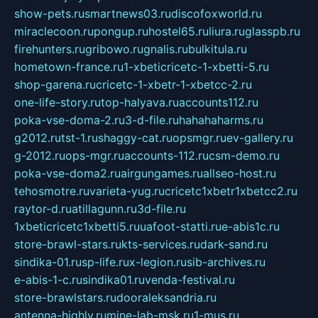
show-pets.ru
smartnews03.ru
discofoxworld.ru
miraclecoon.ru
pongup.ru
hostel65.ru
liura.ru
glasspb.ru
firehunters.ru
gribowo.ru
gnalis.ru
bulkitula.ru
hometown-france.ru
1-xbeticricetc-1-xbetti-5.ru
shop-garena.ru
cricetc-1-xbetr-1-xbetcc-2.ru
one-life-story.ru
top-halyava.ru
accounts112.ru
poka-vse-doma-2.ru
3-d-file.ru
hahahaharms.ru
g2012.ru
tst-1.ru
shaggy-cat.ru
opsmgr.ru
ev-gallery.ru
g-2012.ru
ops-mgr.ru
accounts-112.ru
csm-demo.ru
poka-vse-doma2.ru
airgungames.ru
allseo-host.ru
tehosmotre.ru
varieta-yug.ru
cricetc1xbetr1xbetcc2.ru
raytor-d.ru
atillagunn.ru
3d-file.ru
1xbeticricetc1xbetti5.ru
uafoot-statti.ru
e-abis1c.ru
store-brawl-stars.ru
kts-services.ru
dark-sand.ru
sindika-01.ru
sp-life.ru
x-legion.ru
sib-archives.ru
e-abis-1-c.ru
sindika01.ru
venda-festival.ru
store-brawlstars.ru
dooraleksandria.ru
antenna-highly.ru
mine-lab-msk.ru
1-mus.ru