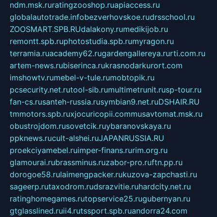
ndm.msk.ru
ratingzooshop.ru
apiaccess.ru
globalautotrade.info
bezverhovskoe.ru
drsschool.ru
ZOOSMART.SPB.RU
dalakony.ru
medikijob.ru
remontt.spb.ru
photostudia.spb.ru
myragon.ru
terramia.ru
academy62.ru
gardengallereya.ru
rti.com.ru
artem-news.ru
biserinca.ru
krasnodarkurort.com
imshowtv.ru
mebel-v-tule.ru
mobtopik.ru
pcsecurity.net.ru
tool-sib.ru
multimetrunit.ru
sp-tour.ru
fan-cs.ru
santeh-russia.ru
symbian9.net.ru
DSHAIR.RU
tmmotors.spb.ru
xjocuricopii.com
musavtomat.msk.ru
obustrojdom.ru
sovetcik.ru
ybaranovskaya.ru
ppknews.ru
cult-alshei.ru
JAPANRUSSIA.RU
proekciyamebel.ru
imper-finans.ru
rim.org.ru
glamourai.ru
brassminus.ru
zabor-pro.ru
ftn.pp.ru
dorogoe58.ru
laimengpacker.ru
kuzova-zapchasti.ru
sageerp.ru
taxodrom.ru
dsrazvitie.ru
hardcity.net.ru
ratinghomegames.ru
topservice25.ru
gubernyan.ru
gtglasslined.ru
ii4.ru
tssport.spb.ru
andorra24.com