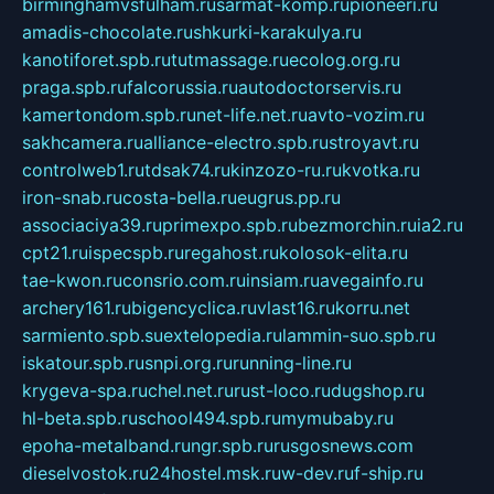
birminghamvsfulham.ru
sarmat-komp.ru
pioneeri.ru
amadis-chocolate.ru
shkurki-karakulya.ru
kanotiforet.spb.ru
tutmassage.ru
ecolog.org.ru
praga.spb.ru
falcorussia.ru
autodoctorservis.ru
kamertondom.spb.ru
net-life.net.ru
avto-vozim.ru
sakhcamera.ru
alliance-electro.spb.ru
stroyavt.ru
controlweb1.ru
tdsak74.ru
kinzozo-ru.ru
kvotka.ru
iron-snab.ru
costa-bella.ru
eugrus.pp.ru
associaciya39.ru
primexpo.spb.ru
bezmorchin.ru
ia2.ru
cpt21.ru
ispecspb.ru
regahost.ru
kolosok-elita.ru
tae-kwon.ru
consrio.com.ru
insiam.ru
avegainfo.ru
archery161.ru
bigencyclica.ru
vlast16.ru
korru.net
sarmiento.spb.su
extelopedia.ru
lammin-suo.spb.ru
iskatour.spb.ru
snpi.org.ru
running-line.ru
krygeva-spa.ru
chel.net.ru
rust-loco.ru
dugshop.ru
hl-beta.spb.ru
school494.spb.ru
mymubaby.ru
epoha-metalband.ru
ngr.spb.ru
rusgosnews.com
dieselvostok.ru
24hostel.msk.ru
w-dev.ru
f-ship.ru