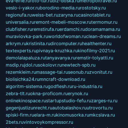
eva-elfie.ru
foto-tur.ru
biz-doska.ru
metropoltravel.ru
veslo-i-yakor.ru
borodino-media.ru
rostotsky.ru
regionufa.ru
weiss-bet.ru
zaryna.ru
casinotablet.ru
universalia.ru
remont-mebeli-moscow.ru
termomur.ru
clubfisher.ru
remstirufa.ru
erdamchi.ru
doramamama.ru
muraviovka-park.ru
worldofwoman.ru
clean-dreams.ru
arkrym.ru
kristinita.ru
dircomputer.ru
healthenter.ru
textexperts.ru
pivnaya-kruzhka.ru
kinofilmy-2021.ru
demolalapaluza.ru
tanyavanya.ru
remstir-tolyatti.ru
msdip.ru
jdol.ru
sokolovr.ru
newtech-spb.ru
rezemkleim.ru
massage-tai.ru
seonub.ru
zvonitut.ru
biolisichka24.ru
mncraft-download.ru
algoritm-sistema.ru
godflesh.ru
ru-industria.ru
zebra-tlt.ru
okna-proficom.ru
erynok.ru
onlinekinospace.ru
startupstudio-fefu.ru
zarges-ru.ru
gegenjustizunrecht.ru
autobalashov.ru
utrovortu.ru
spiski-firm.ru
elara-m.ru
kinomusorka.ru
mkcslava.ru
2bets.ru
vintovoykompressor.ru