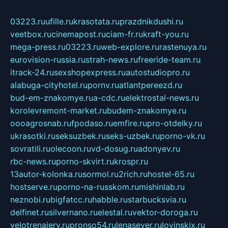
03223.ru
ufille.ru
krasotata.ru
prazdnikdushi.ru
veetbox.ru
cinemapost.ru
ciam-fr.ru
kraft-you.ru
mega-press.ru
03223.ru
web-explore.ru
rastenuya.ru
eurovision-russia.ru
strah-news.ru
freeride-team.ru
itrack-24.ru
sexshopexpress.ru
autostudiopro.ru
alabuga-cityhotel.ru
pornv.ru
atlantpereezd.ru
bud-em-znakomye.ru
a-cdc.ru
elektrostal-news.ru
korolevremont-market.ru
budem-znakomye.ru
oooagrosnab.ru
fpodaso.ru
emfire.ru
pro-otdelky.ru
ukrasotki.ru
seksuzbek.ru
seks-uzbek.ru
porno-vk.ru
sovratili.ru
olecoon.ru
vd-dosug.ru
adonyev.ru
rbc-news.ru
porno-skvirt.ru
krospr.ru
13autor-kolonka.ru
sormol.ru
2rich.ru
hostel-65.ru
hostserve.ru
porno-na-russkom.ru
mishinlab.ru
neznobi.ru
bigfatcc.ru
habble.ru
starbucksvia.ru
delfinet.ru
silvernano.ru
elestal.ru
vektor-doroga.ru
velotrenajery.ru
pronso54.ru
lenasever.ru
lovinskix.ru