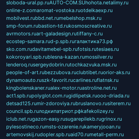
sloboda-ural.pp.ru
AUTO-COM.SU
hohota.net
alimy.ru
online-z.com
aromat-vostoka.ru
otdelkaexp.ru
mobilvest.ru
bbd.net.ru
mebelshop.msk.ru
smp-forum.ru
bastion-td.ru
kosmoscreative.ru
avrmotors.ru
art-galadesign.ru
tiffany-c.ru
ecostep-samara.ru
d-p.spb.ru
галактика73.рф
sko.com.ru
davitamebel-spb.ru
fotsis.ru
tesiaes.ru
kokoroyari.spb.ru
blesna-kazan.ru
mossilver.ru
lenderoq.ru
sergeydobrin.ru
tochkazvuka.msk.ru
people-of-art.ru
bezzubova.ru
clubtibet.ru
orior-aks.ru
dynamoauto.ru
szk-favorit.ru
carlines.ru
flatnsk.ru
kingbolenskaner.ru
alex-motor.ru
astroline.net.ru
act1.spb.ru
polyglot.com.ru
gidlipetsk.ru
ooo-driada.ru
detsad125.ru
mir-zdoroviya.ru
bruslanovo.ru
siterem.ru
council.spb.ru
лодкипатриот.рф
kafekolizey.ru
iclub.net.ru
gazon-easy.ru
sugarepilekb.ru
grinox.ru
pylesostineco.ru
msts-ozarenie.ru
kameryjooan.ru
artemovskij.ru
dopler.spb.ru
aid70.ru
metall-perm.ru