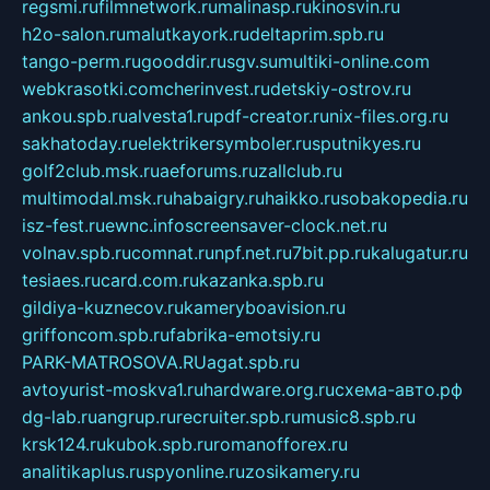
regsmi.ru
filmnetwork.ru
malinasp.ru
kinosvin.ru
h2o-salon.ru
malutkayork.ru
deltaprim.spb.ru
tango-perm.ru
gooddir.ru
sgv.su
multiki-online.com
webkrasotki.com
cherinvest.ru
detskiy-ostrov.ru
ankou.spb.ru
alvesta1.ru
pdf-creator.ru
nix-files.org.ru
sakhatoday.ru
elektrikersymboler.ru
sputnikyes.ru
golf2club.msk.ru
aeforums.ru
zallclub.ru
multimodal.msk.ru
habaigry.ru
haikko.ru
sobakopedia.ru
isz-fest.ru
ewnc.info
screensaver-clock.net.ru
volnav.spb.ru
comnat.ru
npf.net.ru
7bit.pp.ru
kalugatur.ru
tesiaes.ru
card.com.ru
kazanka.spb.ru
gildiya-kuznecov.ru
kameryboavision.ru
griffoncom.spb.ru
fabrika-emotsiy.ru
PARK-MATROSOVA.RU
agat.spb.ru
avtoyurist-moskva1.ru
hardware.org.ru
схема-авто.рф
dg-lab.ru
angrup.ru
recruiter.spb.ru
music8.spb.ru
krsk124.ru
kubok.spb.ru
romanofforex.ru
analitikaplus.ru
spyonline.ru
zosikamery.ru