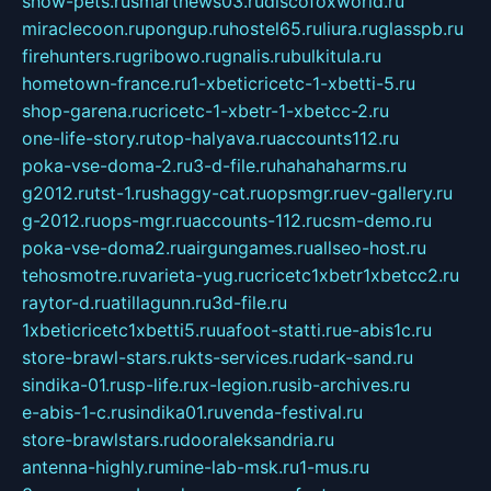
show-pets.ru
smartnews03.ru
discofoxworld.ru
miraclecoon.ru
pongup.ru
hostel65.ru
liura.ru
glasspb.ru
firehunters.ru
gribowo.ru
gnalis.ru
bulkitula.ru
hometown-france.ru
1-xbeticricetc-1-xbetti-5.ru
shop-garena.ru
cricetc-1-xbetr-1-xbetcc-2.ru
one-life-story.ru
top-halyava.ru
accounts112.ru
poka-vse-doma-2.ru
3-d-file.ru
hahahaharms.ru
g2012.ru
tst-1.ru
shaggy-cat.ru
opsmgr.ru
ev-gallery.ru
g-2012.ru
ops-mgr.ru
accounts-112.ru
csm-demo.ru
poka-vse-doma2.ru
airgungames.ru
allseo-host.ru
tehosmotre.ru
varieta-yug.ru
cricetc1xbetr1xbetcc2.ru
raytor-d.ru
atillagunn.ru
3d-file.ru
1xbeticricetc1xbetti5.ru
uafoot-statti.ru
e-abis1c.ru
store-brawl-stars.ru
kts-services.ru
dark-sand.ru
sindika-01.ru
sp-life.ru
x-legion.ru
sib-archives.ru
e-abis-1-c.ru
sindika01.ru
venda-festival.ru
store-brawlstars.ru
dooraleksandria.ru
antenna-highly.ru
mine-lab-msk.ru
1-mus.ru