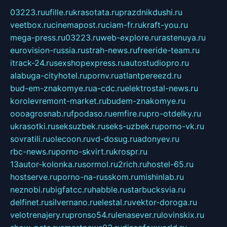
03223.ru
ufille.ru
krasotata.ru
prazdnikdushi.ru
veetbox.ru
cinemapost.ru
ciam-fr.ru
kraft-you.ru
mega-press.ru
03223.ru
web-explore.ru
rastenuya.ru
eurovision-russia.ru
strah-news.ru
freeride-team.ru
itrack-24.ru
sexshopexpress.ru
autostudiopro.ru
alabuga-cityhotel.ru
pornv.ru
atlantpereezd.ru
bud-em-znakomye.ru
a-cdc.ru
elektrostal-news.ru
korolevremont-market.ru
budem-znakomye.ru
oooagrosnab.ru
fpodaso.ru
emfire.ru
pro-otdelky.ru
ukrasotki.ru
seksuzbek.ru
seks-uzbek.ru
porno-vk.ru
sovratili.ru
olecoon.ru
vd-dosug.ru
adonyev.ru
rbc-news.ru
porno-skvirt.ru
krospr.ru
13autor-kolonka.ru
sormol.ru
2rich.ru
hostel-65.ru
hostserve.ru
porno-na-russkom.ru
mishinlab.ru
neznobi.ru
bigfatcc.ru
habble.ru
starbucksvia.ru
delfinet.ru
silvernano.ru
elestal.ru
vektor-doroga.ru
velotrenajery.ru
pronso54.ru
lenasever.ru
lovinskix.ru