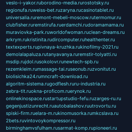
veslo-i-yakor.ru
borodino-media.ru
rostotsky.ru
regionufa.ru
weiss-bet.ru
zaryna.ru
casinotablet.ru
universalia.ru
remont-mebeli-moscow.ru
termomur.ru
clubfisher.ru
remstirufa.ru
erdamchi.ru
doramamama.ru
muraviovka-park.ru
worldofwoman.ru
clean-dreams.ru
arkrym.ru
kristinita.ru
dircomputer.ru
healthenter.ru
textexperts.ru
pivnaya-kruzhka.ru
kinofilmy-2021.ru
demolalapaluza.ru
tanyavanya.ru
remstir-tolyatti.ru
msdip.ru
jdol.ru
sokolovr.ru
newtech-spb.ru
rezemkleim.ru
massage-tai.ru
seonub.ru
zvonitut.ru
biolisichka24.ru
mncraft-download.ru
algoritm-sistema.ru
godflesh.ru
ru-industria.ru
zebra-tlt.ru
okna-proficom.ru
erynok.ru
onlinekinospace.ru
startupstudio-fefu.ru
zarges-ru.ru
gegenjustizunrecht.ru
autobalashov.ru
utrovortu.ru
spiski-firm.ru
elara-m.ru
kinomusorka.ru
mkcslava.ru
2bets.ru
vintovoykompressor.ru
birminghamvsfulham.ru
sarmat-komp.ru
pioneeri.ru