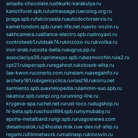
amadis-chocolate.ru
shkurki-karakulya.ru
kanotiforet.spb.ru
tutmassage.ru
ecolog.org.ru
praga.spb.ru
falcorussia.ru
autodoctorservis.ru
kamertondom.spb.ru
net-life.net.ru
avto-vozim.ru
sakhcamera.ru
alliance-electro.spb.ru
stroyavt.ru
controlweb1.ru
tdsak74.ru
kinzozo-ru.ru
kvotka.ru
iron-snab.ru
costa-bella.ru
eugrus.pp.ru
associaciya39.ru
primexpo.spb.ru
bezmorchin.ru
ia2.ru
cpt21.ru
ispecspb.ru
regahost.ru
kolosok-elita.ru
tae-kwon.ru
consrio.com.ru
insiam.ru
avegainfo.ru
archery161.ru
bigencyclica.ru
vlast16.ru
korru.net
sarmiento.spb.su
extelopedia.ru
lammin-suo.spb.ru
iskatour.spb.ru
snpi.org.ru
running-line.ru
krygeva-spa.ru
chel.net.ru
rust-loco.ru
dugshop.ru
hl-beta.spb.ru
school494.spb.ru
mymubaby.ru
epoha-metalband.ru
ngr.spb.ru
rusgosnews.com
dieselvostok.ru
24hostel.msk.ru
w-dev.ru
f-ship.ru
regsmi.ru
filmnetwork.ru
malinasp.ru
kinosvin.ru