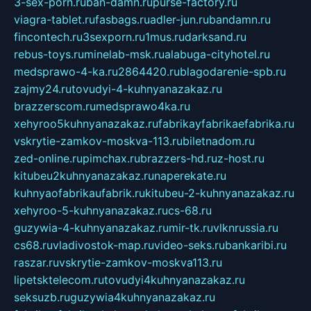
3-sex-porn.ru
ban-damn.ru
purse-factory.ru
viagra-tablet.ru
fasbags.ru
adler-jun.ru
bandamn.ru
fincontech.ru
3sexporn.ru
1mus.ru
darksand.ru
rebus-toys.ru
minelab-msk.ru
alabuga-cityhotel.ru
medsprawo-4-ka.ru
2864420.ru
blagodarenie-spb.ru
zajmy24.ru
tovudyi-4-kuhnyanazakaz.ru
brazzerscom.ru
medsprawo4ka.ru
xehyroo5kuhnyanazakaz.ru
fabrikayfabrikaefabrika.ru
vskrytie-zamkov-moskva-113.ru
biletnadom.ru
zed-online.ru
pimchax.ru
brazzers-hd.ru
z-host.ru
kitubeu2kuhnyanazakaz.ru
naperekate.ru
kuhnyaofabrikaufabrik.ru
kitubeu-2-kuhnyanazakaz.ru
xehyroo-5-kuhnyanazakaz.ru
cs-68.ru
guzywia-4-kuhnyanazakaz.ru
mir-tk.ru
vlknrussia.ru
cs68.ru
vladivostok-map.ru
video-seks.ru
bankaribi.ru
raszar.ru
vskrytie-zamkov-moskva113.ru
lipetsktelecom.ru
tovudyi4kuhnyanazakaz.ru
seksuzb.ru
guzywia4kuhnyanazakaz.ru