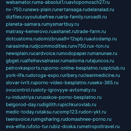
webamator.ru
ma-absolut1.ru
avtopomosch27.ru
nv-750.ru
news-plain.ru
nertansaga.ru
delanalad.ru
dizfiles.ru
youtubefree.ru
aria-family.ru
roadli.ru
planeta-samara.ru
mysmartbuy.ru
matrasy-kemerovo.ru
ashanet.ru
trade-farm.ru
dotcustoms.ru
domizbrusa9x12spb.ru
autodamp.ru
narasimha.ru
djcommodities.ru
nv750.ru
x-ton.ru
newsplain.ru
cardvoice.ru
modopaper.ru
manunae.ru
gbget.ru
alfeihavsalnassr.ru
madoma.ru
tajuncos.ru
petrovkasports.ru
porno-online-besplatno.ru
splclub.ru
york-life.ru
doroga-expo.ru
ribery.ru
cleanmedicine.ru
slovar-ivrit.ru
porno-video-besplatno.ru
seks-365.ru
ovucontrol.ru
sloty-igrovyye-avtomaty.ru
ru-industriya.ru
russkoe-porno-besplatno.ru
belgorod-day.ru
digilith.ru
pichkurovlab.ru
medic-today.ru
taksu.ru
comp123.ru
don-ykt.ru
teensvoice.ru
imgsharing.ru
domashnee-porno.ru
eva-elfie.ru
foto-tur.ru
biz-doska.ru
metropoltravel.ru