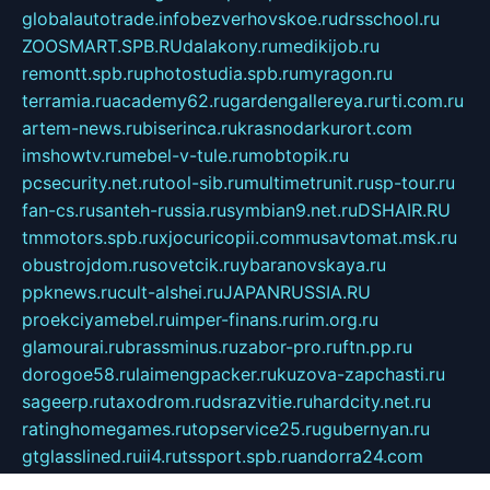
globalautotrade.info
bezverhovskoe.ru
drsschool.ru
ZOOSMART.SPB.RU
dalakony.ru
medikijob.ru
remontt.spb.ru
photostudia.spb.ru
myragon.ru
terramia.ru
academy62.ru
gardengallereya.ru
rti.com.ru
artem-news.ru
biserinca.ru
krasnodarkurort.com
imshowtv.ru
mebel-v-tule.ru
mobtopik.ru
pcsecurity.net.ru
tool-sib.ru
multimetrunit.ru
sp-tour.ru
fan-cs.ru
santeh-russia.ru
symbian9.net.ru
DSHAIR.RU
tmmotors.spb.ru
xjocuricopii.com
musavtomat.msk.ru
obustrojdom.ru
sovetcik.ru
ybaranovskaya.ru
ppknews.ru
cult-alshei.ru
JAPANRUSSIA.RU
proekciyamebel.ru
imper-finans.ru
rim.org.ru
glamourai.ru
brassminus.ru
zabor-pro.ru
ftn.pp.ru
dorogoe58.ru
laimengpacker.ru
kuzova-zapchasti.ru
sageerp.ru
taxodrom.ru
dsrazvitie.ru
hardcity.net.ru
ratinghomegames.ru
topservice25.ru
gubernyan.ru
gtglasslined.ru
ii4.ru
tssport.spb.ru
andorra24.com
blackwallstreet.ru
oboimos.ru
optim-doors.com.ru