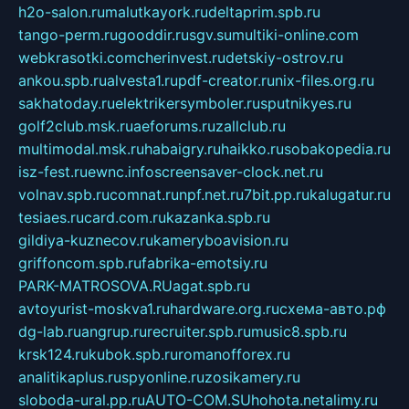
h2o-salon.ru
malutkayork.ru
deltaprim.spb.ru
tango-perm.ru
gooddir.ru
sgv.su
multiki-online.com
webkrasotki.com
cherinvest.ru
detskiy-ostrov.ru
ankou.spb.ru
alvesta1.ru
pdf-creator.ru
nix-files.org.ru
sakhatoday.ru
elektrikersymboler.ru
sputnikyes.ru
golf2club.msk.ru
aeforums.ru
zallclub.ru
multimodal.msk.ru
habaigry.ru
haikko.ru
sobakopedia.ru
isz-fest.ru
ewnc.info
screensaver-clock.net.ru
volnav.spb.ru
comnat.ru
npf.net.ru
7bit.pp.ru
kalugatur.ru
tesiaes.ru
card.com.ru
kazanka.spb.ru
gildiya-kuznecov.ru
kameryboavision.ru
griffoncom.spb.ru
fabrika-emotsiy.ru
PARK-MATROSOVA.RU
agat.spb.ru
avtoyurist-moskva1.ru
hardware.org.ru
схема-авто.рф
dg-lab.ru
angrup.ru
recruiter.spb.ru
music8.spb.ru
krsk124.ru
kubok.spb.ru
romanofforex.ru
analitikaplus.ru
spyonline.ru
zosikamery.ru
sloboda-ural.pp.ru
AUTO-COM.SU
hohota.net
alimy.ru