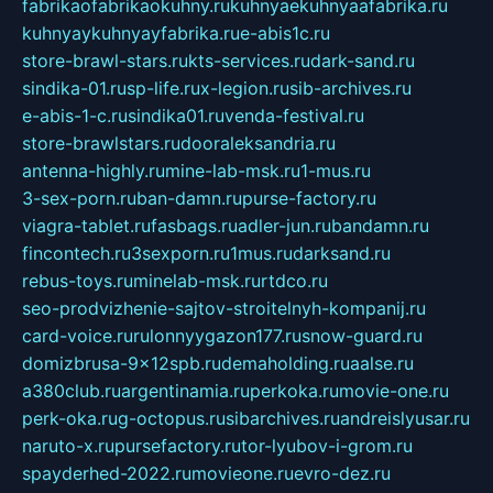
fabrikaofabrikaokuhny.ru
kuhnyaekuhnyaafabrika.ru
kuhnyaykuhnyayfabrika.ru
e-abis1c.ru
store-brawl-stars.ru
kts-services.ru
dark-sand.ru
sindika-01.ru
sp-life.ru
x-legion.ru
sib-archives.ru
e-abis-1-c.ru
sindika01.ru
venda-festival.ru
store-brawlstars.ru
dooraleksandria.ru
antenna-highly.ru
mine-lab-msk.ru
1-mus.ru
3-sex-porn.ru
ban-damn.ru
purse-factory.ru
viagra-tablet.ru
fasbags.ru
adler-jun.ru
bandamn.ru
fincontech.ru
3sexporn.ru
1mus.ru
darksand.ru
rebus-toys.ru
minelab-msk.ru
rtdco.ru
seo-prodvizhenie-sajtov-stroitelnyh-kompanij.ru
card-voice.ru
rulonnyygazon177.ru
snow-guard.ru
domizbrusa-9x12spb.ru
demaholding.ru
aalse.ru
a380club.ru
argentinamia.ru
perkoka.ru
movie-one.ru
perk-oka.ru
g-octopus.ru
sibarchives.ru
andreislyusar.ru
naruto-x.ru
pursefactory.ru
tor-lyubov-i-grom.ru
spayderhed-2022.ru
movieone.ru
evro-dez.ru