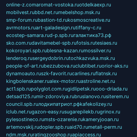
online-z.com
aromat-vostoka.ru
otdelkaexp.ru
mobilvest.ru
bbd.net.ru
mebelshop.msk.ru
smp-forum.ru
bastion-td.ru
kosmoscreative.ru
avrmotors.ru
art-galadesign.ru
tiffany-c.ru
ecostep-samara.ru
d-p.spb.ru
галактика73.рф
sko.com.ru
davitamebel-spb.ru
fotsis.ru
tesiaes.ru
kokoroyari.spb.ru
blesna-kazan.ru
mossilver.ru
lenderoq.ru
sergeydobrin.ru
tochkazvuka.msk.ru
people-of-art.ru
bezzubova.ru
clubtibet.ru
orior-aks.ru
dynamoauto.ru
szk-favorit.ru
carlines.ru
flatnsk.ru
kingbolenskaner.ru
alex-motor.ru
astroline.net.ru
act1.spb.ru
polyglot.com.ru
gidlipetsk.ru
ooo-driada.ru
detsad125.ru
mir-zdoroviya.ru
bruslanovo.ru
siterem.ru
council.spb.ru
лодкипатриот.рф
kafekolizey.ru
iclub.net.ru
gazon-easy.ru
sugarepilekb.ru
grinox.ru
pylesostineco.ru
msts-ozarenie.ru
kameryjooan.ru
artemovskij.ru
dopler.spb.ru
aid70.ru
metall-perm.ru
ndm.msk.ru
ratingzooshop.ru
apiaccess.ru