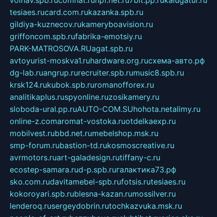
tesiaes.ru
card.com.ru
kazanka.spb.ru
gildiya-kuznecov.ru
kameryboavision.ru
griffoncom.spb.ru
fabrika-emotsiy.ru
PARK-MATROSOVA.RU
agat.spb.ru
avtoyurist-moskva1.ru
hardware.org.ru
схема-авто.рф
dg-lab.ru
angrup.ru
recruiter.spb.ru
music8.spb.ru
krsk124.ru
kubok.spb.ru
romanofforex.ru
analitikaplus.ru
spyonline.ru
zosikamery.ru
sloboda-ural.pp.ru
AUTO-COM.SU
hohota.net
alimy.ru
online-z.com
aromat-vostoka.ru
otdelkaexp.ru
mobilvest.ru
bbd.net.ru
mebelshop.msk.ru
smp-forum.ru
bastion-td.ru
kosmoscreative.ru
avrmotors.ru
art-galadesign.ru
tiffany-c.ru
ecostep-samara.ru
d-p.spb.ru
галактика73.рф
sko.com.ru
davitamebel-spb.ru
fotsis.ru
tesiaes.ru
kokoroyari.spb.ru
blesna-kazan.ru
mossilver.ru
lenderoq.ru
sergeydobrin.ru
tochkazvuka.msk.ru