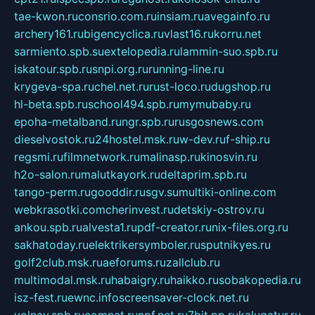
tae-kwon.ru
consrio.com.ru
insiam.ru
avegainfo.ru
archery161.ru
bigencyclica.ru
vlast16.ru
korru.net
sarmiento.spb.su
extelopedia.ru
lammin-suo.spb.ru
iskatour.spb.ru
snpi.org.ru
running-line.ru
krygeva-spa.ru
chel.net.ru
rust-loco.ru
dugshop.ru
hl-beta.spb.ru
school494.spb.ru
mymubaby.ru
epoha-metalband.ru
ngr.spb.ru
rusgosnews.com
dieselvostok.ru
24hostel.msk.ru
w-dev.ru
f-ship.ru
regsmi.ru
filmnetwork.ru
malinasp.ru
kinosvin.ru
h2o-salon.ru
malutkayork.ru
deltaprim.spb.ru
tango-perm.ru
gooddir.ru
sgv.su
multiki-online.com
webkrasotki.com
cherinvest.ru
detskiy-ostrov.ru
ankou.spb.ru
alvesta1.ru
pdf-creator.ru
nix-files.org.ru
sakhatoday.ru
elektrikersymboler.ru
sputnikyes.ru
golf2club.msk.ru
aeforums.ru
zallclub.ru
multimodal.msk.ru
habaigry.ru
haikko.ru
sobakopedia.ru
isz-fest.ru
ewnc.info
screensaver-clock.net.ru
volnav.spb.ru
comnat.ru
npf.net.ru
7bit.pp.ru
kalugatur.ru