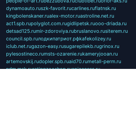
people-of-art.ru
bezzubova.ru
clubtibet.ru
orior-aks.ru
dynamoauto.ru
szk-favorit.ru
carlines.ru
flatnsk.ru
kingbolenskaner.ru
alex-motor.ru
astroline.net.ru
act1.spb.ru
polyglot.com.ru
gidlipetsk.ru
ooo-driada.ru
detsad125.ru
mir-zdoroviya.ru
bruslanovo.ru
siterem.ru
council.spb.ru
лодкипатриот.рф
kafekolizey.ru
iclub.net.ru
gazon-easy.ru
sugarepilekb.ru
grinox.ru
pylesostineco.ru
msts-ozarenie.ru
kameryjooan.ru
artemovskij.ru
dopler.spb.ru
aid70.ru
metall-perm.ru
ndm.msk.ru
ratingzooshop.ru
apiaccess.ru
globalautotrade.info
bezverhovskoe.ru
drsschool.ru
ZOOSMART.SPB.RU
dalakony.ru
medikijob.ru
remontt.spb.ru
photostudia.spb.ru
myragon.ru
terramia.ru
academy62.ru
gardengallereya.ru
rti.com.ru
artem-news.ru
biserinca.ru
krasnodarkurort.com
imshowtv.ru
mebel-v-tule.ru
mobtopik.ru
pcsecurity.net.ru
tool-sib.ru
multimetrunit.ru
sp-tour.ru
fan-cs.ru
santeh-russia.ru
symbian9.net.ru
DSHAIR.RU