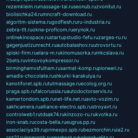
rezemkleim.ru
massage-tai.ru
seonub.ru
zvonitut.ru
biolisichka24.ru
mncraft-download.ru
algoritm-sistema.ru
godflesh.ru
ru-industria.ru
zebra-tlt.ru
okna-proficom.ru
erynok.ru
onlinekinospace.ru
startupstudio-fefu.ru
zarges-ru.ru
gegenjustizunrecht.ru
autobalashov.ru
utrovortu.ru
spiski-firm.ru
elara-m.ru
kinomusorka.ru
mkcslava.ru
2bets.ru
vintovoykompressor.ru
birminghamvsfulham.ru
sarmat-komp.ru
pioneeri.ru
amadis-chocolate.ru
shkurki-karakulya.ru
kanotiforet.spb.ru
tutmassage.ru
ecolog.org.ru
praga.spb.ru
falcorussia.ru
autodoctorservis.ru
kamertondom.spb.ru
net-life.net.ru
avto-vozim.ru
sakhcamera.ru
alliance-electro.spb.ru
stroyavt.ru
controlweb1.ru
tdsak74.ru
kinzozo-ru.ru
kvotka.ru
iron-snab.ru
costa-bella.ru
eugrus.pp.ru
associaciya39.ru
primexpo.spb.ru
bezmorchin.ru
ia2.ru
cpt21.ru
ispecspb.ru
regahost.ru
kolosok-elita.ru