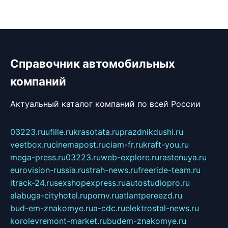
Справочник автомобильных
компаний
Актуальный каталог компаний по всей России
03223.ru
ufille.ru
krasotata.ru
prazdnikdushi.ru
veetbox.ru
cinemapost.ru
ciam-fr.ru
kraft-you.ru
mega-press.ru
03223.ru
web-explore.ru
rastenuya.ru
eurovision-russia.ru
strah-news.ru
freeride-team.ru
itrack-24.ru
sexshopexpress.ru
autostudiopro.ru
alabuga-cityhotel.ru
pornv.ru
atlantpereezd.ru
bud-em-znakomye.ru
a-cdc.ru
elektrostal-news.ru
korolevremont-market.ru
budem-znakomye.ru