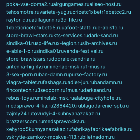
poka-vse-doma2.ru
airgungames.ru
allseo-host.ru
tehosmotre.ru
varieta-yug.ru
cricetc1xbetr1xbetcc2.ru
raytor-d.ru
atillagunn.ru
3d-file.ru
1xbeticricetc1xbetti5.ru
uafoot-statti.ru
e-abis1c.ru
store-brawl-stars.ru
kts-services.ru
dark-sand.ru
sindika-01.ru
sp-life.ru
x-legion.ru
sib-archives.ru
e-abis-1-c.ru
sindika01.ru
venda-festival.ru
store-brawlstars.ru
dooraleksandria.ru
antenna-highly.ru
mine-lab-msk.ru
1-mus.ru
3-sex-porn.ru
ban-damn.ru
purse-factory.ru
viagra-tablet.ru
fasbags.ru
adler-jun.ru
bandamn.ru
fincontech.ru
3sexporn.ru
1mus.ru
darksand.ru
rebus-toys.ru
minelab-msk.ru
alabuga-cityhotel.ru
medsprawo-4-ka.ru
2864420.ru
blagodarenie-spb.ru
zajmy24.ru
tovudyi-4-kuhnyanazakaz.ru
brazzerscom.ru
medsprawo4ka.ru
xehyroo5kuhnyanazakaz.ru
fabrikayfabrikaefabrika.ru
vskrytie-zamkov-moskva-113.ru
biletnadom.ru