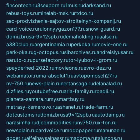
fincontech.ru
3sexporn.ru
1mus.ru
darksand.ru
rebus-toys.ru
minelab-msk.ru
rtdco.ru
seo-prodvizhenie-sajtov-stroitelnyh-kompanij.ru
card-voice.ru
rulonnyygazon177.ru
snow-guard.ru
domizbrusa-9x12spb.ru
demaholding.ru
aalse.ru
a380club.ru
argentinamia.ru
perkoka.ru
movie-one.ru
perk-oka.ru
g-octopus.ru
sibarchives.ru
andreislyusar.ru
naruto-x.ru
pursefactory.ru
tor-lyubov-i-grom.ru
spayderhed-2022.ru
movieone.ru
evro-dez.ru
webamator.ru
ma-absolut1.ru
avtopomosch27.ru
nv-750.ru
news-plain.ru
nertansaga.ru
delanalad.ru
dizfiles.ru
youtubefree.ru
aria-family.ru
roadli.ru
planeta-samara.ru
mysmartbuy.ru
matrasy-kemerovo.ru
ashanet.ru
trade-farm.ru
dotcustoms.ru
domizbrusa9x12spb.ru
autodamp.ru
narasimha.ru
djcommodities.ru
nv750.ru
x-ton.ru
newsplain.ru
cardvoice.ru
modopaper.ru
manunae.ru
gbget.ru
alfeihavsalnassr.ru
madoma.ru
tajuncos.ru