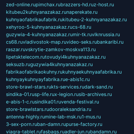
zed-online.ru
pimchax.ru
brazzers-hd.ru
z-host.ru
kitubeu2kuhnyanazakaz.ru
naperekate.ru
kuhnyaofabrikaufabrik.ru
kitubeu-2-kuhnyanazakaz.ru
xehyroo-5-kuhnyanazakaz.ru
cs-68.ru
guzywia-4-kuhnyanazakaz.ru
mir-tk.ru
vlknrussia.ru
cs68.ru
vladivostok-map.ru
video-seks.ru
bankaribi.ru
raszar.ru
vskrytie-zamkov-moskva113.ru
lipetsktelecom.ru
tovudyi4kuhnyanazakaz.ru
seksuzb.ru
guzywia4kuhnyanazakaz.ru
fabrikaofabrikaokuhny.ru
kuhnyaekuhnyaafabrika.ru
kuhnyaykuhnyayfabrika.ru
e-abis1c.ru
store-brawl-stars.ru
kts-services.ru
dark-sand.ru
sindika-01.ru
sp-life.ru
x-legion.ru
sib-archives.ru
e-abis-1-c.ru
sindika01.ru
venda-festival.ru
store-brawlstars.ru
dooraleksandria.ru
antenna-highly.ru
mine-lab-msk.ru
1-mus.ru
3-sex-porn.ru
ban-damn.ru
purse-factory.ru
viagra-tablet.ru
fasbags.ru
adler-jun.ru
bandamn.ru