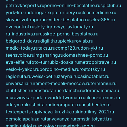
petrovkasports.ru
porno-online-besplatno.ru
splclub.ru
york-life.ru
doroga-expo.ru
ribery.ru
cleanmedicine.ru
slovar-ivrit.ru
porno-video-besplatno.ru
seks-365.ru
ovucontrol.ru
sloty-igrovyye-avtomaty.ru
ru-industriya.ru
russkoe-porno-besplatno.ru
belgorod-day.ru
digilith.ru
pichkurovlab.ru
medic-today.ru
taksu.ru
comp123.ru
don-ykt.ru
teensvoice.ru
imgsharing.ru
domashnee-porno.ru
eva-elfie.ru
foto-tur.ru
biz-doska.ru
metropoltravel.ru
veslo-i-yakor.ru
borodino-media.ru
rostotsky.ru
regionufa.ru
weiss-bet.ru
zaryna.ru
casinotablet.ru
universalia.ru
remont-mebeli-moscow.ru
termomur.ru
clubfisher.ru
remstirufa.ru
erdamchi.ru
doramamama.ru
muraviovka-park.ru
worldofwoman.ru
clean-dreams.ru
arkrym.ru
kristinita.ru
dircomputer.ru
healthenter.ru
textexperts.ru
pivnaya-kruzhka.ru
kinofilmy-2021.ru
demolalapaluza.ru
tanyavanya.ru
remstir-tolyatti.ru
msdip.ru
jdol.ru
sokolovr.ru
newtech-spb.ru