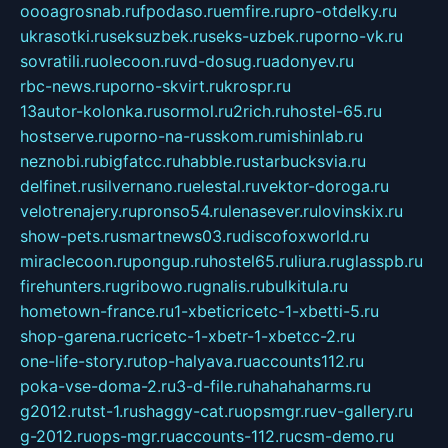
oooagrosnab.ru
fpodaso.ru
emfire.ru
pro-otdelky.ru
ukrasotki.ru
seksuzbek.ru
seks-uzbek.ru
porno-vk.ru
sovratili.ru
olecoon.ru
vd-dosug.ru
adonyev.ru
rbc-news.ru
porno-skvirt.ru
krospr.ru
13autor-kolonka.ru
sormol.ru
2rich.ru
hostel-65.ru
hostserve.ru
porno-na-russkom.ru
mishinlab.ru
neznobi.ru
bigfatcc.ru
habble.ru
starbucksvia.ru
delfinet.ru
silvernano.ru
elestal.ru
vektor-doroga.ru
velotrenajery.ru
pronso54.ru
lenasever.ru
lovinskix.ru
show-pets.ru
smartnews03.ru
discofoxworld.ru
miraclecoon.ru
pongup.ru
hostel65.ru
liura.ru
glasspb.ru
firehunters.ru
gribowo.ru
gnalis.ru
bulkitula.ru
hometown-france.ru
1-xbeticricetc-1-xbetti-5.ru
shop-garena.ru
cricetc-1-xbetr-1-xbetcc-2.ru
one-life-story.ru
top-halyava.ru
accounts112.ru
poka-vse-doma-2.ru
3-d-file.ru
hahahaharms.ru
g2012.ru
tst-1.ru
shaggy-cat.ru
opsmgr.ru
ev-gallery.ru
g-2012.ru
ops-mgr.ru
accounts-112.ru
csm-demo.ru