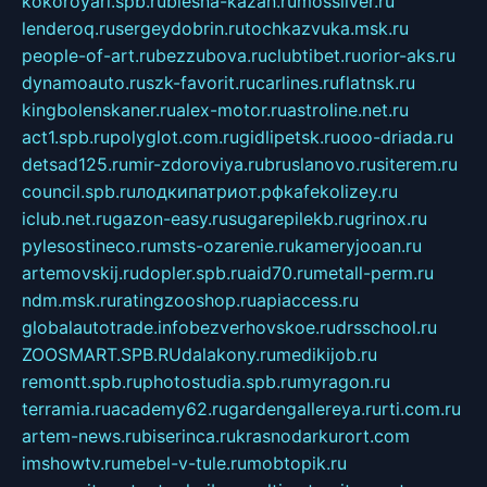
kokoroyari.spb.ru
blesna-kazan.ru
mossilver.ru
lenderoq.ru
sergeydobrin.ru
tochkazvuka.msk.ru
people-of-art.ru
bezzubova.ru
clubtibet.ru
orior-aks.ru
dynamoauto.ru
szk-favorit.ru
carlines.ru
flatnsk.ru
kingbolenskaner.ru
alex-motor.ru
astroline.net.ru
act1.spb.ru
polyglot.com.ru
gidlipetsk.ru
ooo-driada.ru
detsad125.ru
mir-zdoroviya.ru
bruslanovo.ru
siterem.ru
council.spb.ru
лодкипатриот.рф
kafekolizey.ru
iclub.net.ru
gazon-easy.ru
sugarepilekb.ru
grinox.ru
pylesostineco.ru
msts-ozarenie.ru
kameryjooan.ru
artemovskij.ru
dopler.spb.ru
aid70.ru
metall-perm.ru
ndm.msk.ru
ratingzooshop.ru
apiaccess.ru
globalautotrade.info
bezverhovskoe.ru
drsschool.ru
ZOOSMART.SPB.RU
dalakony.ru
medikijob.ru
remontt.spb.ru
photostudia.spb.ru
myragon.ru
terramia.ru
academy62.ru
gardengallereya.ru
rti.com.ru
artem-news.ru
biserinca.ru
krasnodarkurort.com
imshowtv.ru
mebel-v-tule.ru
mobtopik.ru