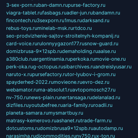
3-sex-porn.ru
ban-damn.ru
purse-factory.ru
viagra-tablet.ru
fasbags.ru
adler-jun.ru
bandamn.ru
fincontech.ru
3sexporn.ru
1mus.ru
darksand.ru
rebus-toys.ru
minelab-msk.ru
rtdco.ru
seo-prodvizhenie-sajtov-stroitelnyh-kompanij.ru
card-voice.ru
rulonnyygazon177.ru
snow-guard.ru
domizbrusa-9x12spb.ru
demaholding.ru
aalse.ru
a380club.ru
argentinamia.ru
perkoka.ru
movie-one.ru
perk-oka.ru
g-octopus.ru
sibarchives.ru
andreislyusar.ru
naruto-x.ru
pursefactory.ru
tor-lyubov-i-grom.ru
spayderhed-2022.ru
movieone.ru
evro-dez.ru
webamator.ru
ma-absolut1.ru
avtopomosch27.ru
nv-750.ru
news-plain.ru
nertansaga.ru
delanalad.ru
dizfiles.ru
youtubefree.ru
aria-family.ru
roadli.ru
planeta-samara.ru
mysmartbuy.ru
matrasy-kemerovo.ru
ashanet.ru
trade-farm.ru
dotcustoms.ru
domizbrusa9x12spb.ru
autodamp.ru
narasimha.ru
djcommodities.ru
nv750.ru
x-ton.ru