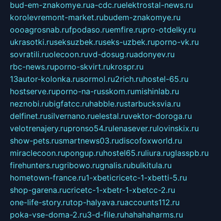
bud-em-znakomye.ru
a-cdc.ru
elektrostal-news.ru
korolevremont-market.ru
budem-znakomye.ru
oooagrosnab.ru
fpodaso.ru
emfire.ru
pro-otdelky.ru
ukrasotki.ru
seksuzbek.ru
seks-uzbek.ru
porno-vk.ru
sovratili.ru
olecoon.ru
vd-dosug.ru
adonyev.ru
rbc-news.ru
porno-skvirt.ru
krospr.ru
13autor-kolonka.ru
sormol.ru
2rich.ru
hostel-65.ru
hostserve.ru
porno-na-russkom.ru
mishinlab.ru
neznobi.ru
bigfatcc.ru
habble.ru
starbucksvia.ru
delfinet.ru
silvernano.ru
elestal.ru
vektor-doroga.ru
velotrenajery.ru
pronso54.ru
lenasever.ru
lovinskix.ru
show-pets.ru
smartnews03.ru
discofoxworld.ru
miraclecoon.ru
pongup.ru
hostel65.ru
liura.ru
glasspb.ru
firehunters.ru
gribowo.ru
gnalis.ru
bulkitula.ru
hometown-france.ru
1-xbeticricetc-1-xbetti-5.ru
shop-garena.ru
cricetc-1-xbetr-1-xbetcc-2.ru
one-life-story.ru
top-halyava.ru
accounts112.ru
poka-vse-doma-2.ru
3-d-file.ru
hahahaharms.ru