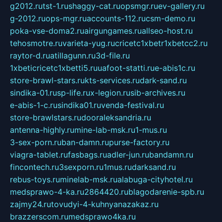
g2012.ru
tst-1.ru
shaggy-cat.ru
opsmgr.ru
ev-gallery.ru
g-2012.ru
ops-mgr.ru
accounts-112.ru
csm-demo.ru
poka-vse-doma2.ru
airgungames.ru
allseo-host.ru
tehosmotre.ru
varieta-yug.ru
cricetc1xbetr1xbetcc2.ru
raytor-d.ru
atillagunn.ru
3d-file.ru
1xbeticricetc1xbetti5.ru
uafoot-statti.ru
e-abis1c.ru
store-brawl-stars.ru
kts-services.ru
dark-sand.ru
sindika-01.ru
sp-life.ru
x-legion.ru
sib-archives.ru
e-abis-1-c.ru
sindika01.ru
venda-festival.ru
store-brawlstars.ru
dooraleksandria.ru
antenna-highly.ru
mine-lab-msk.ru
1-mus.ru
3-sex-porn.ru
ban-damn.ru
purse-factory.ru
viagra-tablet.ru
fasbags.ru
adler-jun.ru
bandamn.ru
fincontech.ru
3sexporn.ru
1mus.ru
darksand.ru
rebus-toys.ru
minelab-msk.ru
alabuga-cityhotel.ru
medsprawo-4-ka.ru
2864420.ru
blagodarenie-spb.ru
zajmy24.ru
tovudyi-4-kuhnyanazakaz.ru
brazzerscom.ru
medsprawo4ka.ru