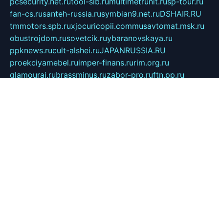
pcsecurity.net.ru
tool-sib.ru
multimetrunit.ru
sp-tour.ru
fan-cs.ru
santeh-russia.ru
symbian9.net.ru
DSHAIR.RU
tmmotors.spb.ru
xjocuricopii.com
musavtomat.msk.ru
obustrojdom.ru
sovetcik.ru
ybaranovskaya.ru
ppknews.ru
cult-alshei.ru
JAPANRUSSIA.RU
proekciyamebel.ru
imper-finans.ru
rim.org.ru
glamourai.ru
brassminus.ru
zabor-pro.ru
ftn.pp.ru
dorogoe58.ru
laimengpacker.ru
kuzova-zapchasti.ru
sageerp.ru
taxodrom.ru
dsrazvitie.ru
hardcity.net.ru
ratinghomegames.ru
topservice25.ru
gubernyan.ru
gtglasslined.ru
ii4.ru
tssport.spb.ru
andorra24.com
blackwallstreet.ru
oboimos.ru
optim-doors.com.ru
ikuch.ru
nycr.org.ru
npa21.ru
vremya-ch.spb.ru
desert000.ru
ivtorgi.ru
ifiori.ru
catalog-statei.ru
dcv.org.ru
spetsmaster174.ru
ipkameryhiseeu.ru
dum26.ru
ruspol.spb.ru
fr-opendp.ru
kam-solnyshko.ru
cheyenne-arapaho.ru
sevzapmetal.spb.ru
ted-lapidus.spb.ru
parasite-eliminator.ru