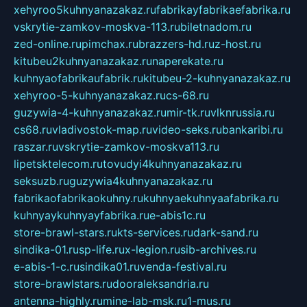
xehyroo5kuhnyanazakaz.ru
fabrikayfabrikaefabrika.ru
vskrytie-zamkov-moskva-113.ru
biletnadom.ru
zed-online.ru
pimchax.ru
brazzers-hd.ru
z-host.ru
kitubeu2kuhnyanazakaz.ru
naperekate.ru
kuhnyaofabrikaufabrik.ru
kitubeu-2-kuhnyanazakaz.ru
xehyroo-5-kuhnyanazakaz.ru
cs-68.ru
guzywia-4-kuhnyanazakaz.ru
mir-tk.ru
vlknrussia.ru
cs68.ru
vladivostok-map.ru
video-seks.ru
bankaribi.ru
raszar.ru
vskrytie-zamkov-moskva113.ru
lipetsktelecom.ru
tovudyi4kuhnyanazakaz.ru
seksuzb.ru
guzywia4kuhnyanazakaz.ru
fabrikaofabrikaokuhny.ru
kuhnyaekuhnyaafabrika.ru
kuhnyaykuhnyayfabrika.ru
e-abis1c.ru
store-brawl-stars.ru
kts-services.ru
dark-sand.ru
sindika-01.ru
sp-life.ru
x-legion.ru
sib-archives.ru
e-abis-1-c.ru
sindika01.ru
venda-festival.ru
store-brawlstars.ru
dooraleksandria.ru
antenna-highly.ru
mine-lab-msk.ru
1-mus.ru