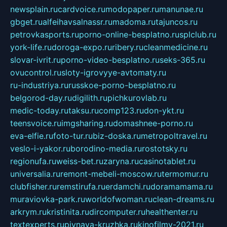
newsplain.ru
cardvoice.ru
modopaper.ru
manunae.ru
gbget.ru
alfeihavsalnassr.ru
madoma.ru
tajuncos.ru
petrovkasports.ru
porno-online-besplatno.ru
splclub.ru
york-life.ru
doroga-expo.ru
ribery.ru
cleanmedicine.ru
slovar-ivrit.ru
porno-video-besplatno.ru
seks-365.ru
ovucontrol.ru
sloty-igrovyye-avtomaty.ru
ru-industriya.ru
russkoe-porno-besplatno.ru
belgorod-day.ru
digilith.ru
pichkurovlab.ru
medic-today.ru
taksu.ru
comp123.ru
don-ykt.ru
teensvoice.ru
imgsharing.ru
domashnee-porno.ru
eva-elfie.ru
foto-tur.ru
biz-doska.ru
metropoltravel.ru
veslo-i-yakor.ru
borodino-media.ru
rostotsky.ru
regionufa.ru
weiss-bet.ru
zaryna.ru
casinotablet.ru
universalia.ru
remont-mebeli-moscow.ru
termomur.ru
clubfisher.ru
remstirufa.ru
erdamchi.ru
doramamama.ru
muraviovka-park.ru
worldofwoman.ru
clean-dreams.ru
arkrym.ru
kristinita.ru
dircomputer.ru
healthenter.ru
textexperts.ru
pivnaya-kruzhka.ru
kinofilmy-2021.ru