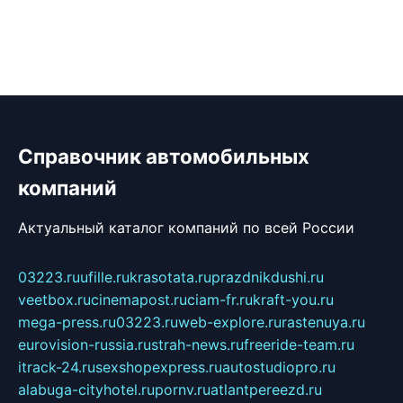
Справочник автомобильных
компаний
Актуальный каталог компаний по всей России
03223.ru
ufille.ru
krasotata.ru
prazdnikdushi.ru
veetbox.ru
cinemapost.ru
ciam-fr.ru
kraft-you.ru
mega-press.ru
03223.ru
web-explore.ru
rastenuya.ru
eurovision-russia.ru
strah-news.ru
freeride-team.ru
itrack-24.ru
sexshopexpress.ru
autostudiopro.ru
alabuga-cityhotel.ru
pornv.ru
atlantpereezd.ru