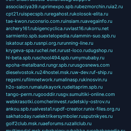
associaciya39.ru
primexpo.spb.ru
bezmorchin.ru
ia2.ru
cpt21.ru
ispecspb.ru
regahost.ru
kolosok-elita.ru
tae-kwon.ru
consrio.com.ru
insiam.ru
avegainfo.ru
archery161.ru
bigencyclica.ru
vlast16.ru
korru.net
sarmiento.spb.su
extelopedia.ru
lammin-suo.spb.ru
iskatour.spb.ru
snpi.org.ru
running-line.ru
krygeva-spa.ru
chel.net.ru
rust-loco.ru
dugshop.ru
hl-beta.spb.ru
school494.spb.ru
mymubaby.ru
epoha-metalband.ru
ngr.spb.ru
rusgosnews.com
dieselvostok.ru
24hostel.msk.ru
w-dev.ru
f-ship.ru
regsmi.ru
filmnetwork.ru
malinasp.ru
kinosvin.ru
h2o-salon.ru
malutkayork.ru
deltaprim.spb.ru
tango-perm.ru
gooddir.ru
sgv.su
multiki-online.com
webkrasotki.com
cherinvest.ru
detskiy-ostrov.ru
ankou.spb.ru
alvesta1.ru
pdf-creator.ru
nix-files.org.ru
sakhatoday.ru
elektrikersymboler.ru
sputnikyes.ru
golf2club.msk.ru
aeforums.ru
zallclub.ru
multimodal.msk.ru
habaigry.ru
haikko.ru
sobakopedia.ru