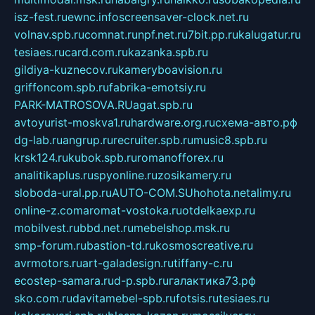
isz-fest.ru
ewnc.info
screensaver-clock.net.ru
volnav.spb.ru
comnat.ru
npf.net.ru
7bit.pp.ru
kalugatur.ru
tesiaes.ru
card.com.ru
kazanka.spb.ru
gildiya-kuznecov.ru
kameryboavision.ru
griffoncom.spb.ru
fabrika-emotsiy.ru
PARK-MATROSOVA.RU
agat.spb.ru
avtoyurist-moskva1.ru
hardware.org.ru
схема-авто.рф
dg-lab.ru
angrup.ru
recruiter.spb.ru
music8.spb.ru
krsk124.ru
kubok.spb.ru
romanofforex.ru
analitikaplus.ru
spyonline.ru
zosikamery.ru
sloboda-ural.pp.ru
AUTO-COM.SU
hohota.net
alimy.ru
online-z.com
aromat-vostoka.ru
otdelkaexp.ru
mobilvest.ru
bbd.net.ru
mebelshop.msk.ru
smp-forum.ru
bastion-td.ru
kosmoscreative.ru
avrmotors.ru
art-galadesign.ru
tiffany-c.ru
ecostep-samara.ru
d-p.spb.ru
галактика73.рф
sko.com.ru
davitamebel-spb.ru
fotsis.ru
tesiaes.ru