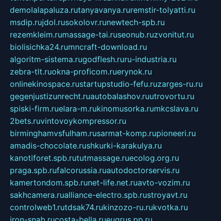
demolalapaluza.ru
tanyavanya.ru
remstir-tolyatti.ru
msdip.ru
jdol.ru
sokolovr.ru
newtech-spb.ru
rezemkleim.ru
massage-tai.ru
seonub.ru
zvonitut.ru
biolisichka24.ru
mncraft-download.ru
algoritm-sistema.ru
godflesh.ru
ru-industria.ru
zebra-tlt.ru
okna-proficom.ru
erynok.ru
onlinekinospace.ru
startupstudio-fefu.ru
zarges-ru.ru
gegenjustizunrecht.ru
autobalashov.ru
utrovortu.ru
spiski-firm.ru
elara-m.ru
kinomusorka.ru
mkcslava.ru
2bets.ru
vintovoykompressor.ru
birminghamvsfulham.ru
sarmat-komp.ru
pioneeri.ru
amadis-chocolate.ru
shkurki-karakulya.ru
kanotiforet.spb.ru
tutmassage.ru
ecolog.org.ru
praga.spb.ru
falcorussia.ru
autodoctorservis.ru
kamertondom.spb.ru
net-life.net.ru
avto-vozim.ru
sakhcamera.ru
alliance-electro.spb.ru
stroyavt.ru
controlweb1.ru
tdsak74.ru
kinzozo-ru.ru
kvotka.ru
iron-snab.ru
costa-bella.ru
eugrus.pp.ru