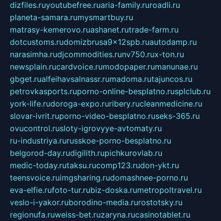
dizfiles.ru
youtubefree.ru
aria-family.ru
roadli.ru
planeta-samara.ru
mysmartbuy.ru
matrasy-kemerovo.ru
ashanet.ru
trade-farm.ru
dotcustoms.ru
domizbrusa9x12spb.ru
autodamp.ru
narasimha.ru
djcommodities.ru
nv750.ru
x-ton.ru
newsplain.ru
cardvoice.ru
modopaper.ru
manunae.ru
gbget.ru
alfeihavsalnassr.ru
madoma.ru
tajuncos.ru
petrovkasports.ru
porno-online-besplatno.ru
splclub.ru
york-life.ru
doroga-expo.ru
ribery.ru
cleanmedicine.ru
slovar-ivrit.ru
porno-video-besplatno.ru
seks-365.ru
ovucontrol.ru
sloty-igrovyye-avtomaty.ru
ru-industriya.ru
russkoe-porno-besplatno.ru
belgorod-day.ru
digilith.ru
pichkurovlab.ru
medic-today.ru
taksu.ru
comp123.ru
don-ykt.ru
teensvoice.ru
imgsharing.ru
domashnee-porno.ru
eva-elfie.ru
foto-tur.ru
biz-doska.ru
metropoltravel.ru
veslo-i-yakor.ru
borodino-media.ru
rostotsky.ru
regionufa.ru
weiss-bet.ru
zaryna.ru
casinotablet.ru