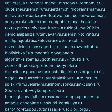
universalia.ru
remont-mebeli-moscow.ru
termomur.ru
clubfisher.ru
remstirufa.ru
erdamchi.ru
doramamama.ru
muraviovka-park.ru
worldofwoman.ru
clean-dreams.ru
arkrym.ru
kristinita.ru
dircomputer.ru
healthenter.ru
textexperts.ru
pivnaya-kruzhka.ru
kinofilmy-2021.ru
demolalapaluza.ru
tanyavanya.ru
remstir-tolyatti.ru
msdip.ru
jdol.ru
sokolovr.ru
newtech-spb.ru
rezemkleim.ru
massage-tai.ru
seonub.ru
zvonitut.ru
biolisichka24.ru
mncraft-download.ru
algoritm-sistema.ru
godflesh.ru
ru-industria.ru
zebra-tlt.ru
okna-proficom.ru
erynok.ru
onlinekinospace.ru
startupstudio-fefu.ru
zarges-ru.ru
gegenjustizunrecht.ru
autobalashov.ru
utrovortu.ru
spiski-firm.ru
elara-m.ru
kinomusorka.ru
mkcslava.ru
2bets.ru
vintovoykompressor.ru
birminghamvsfulham.ru
sarmat-komp.ru
pioneeri.ru
amadis-chocolate.ru
shkurki-karakulya.ru
kanotiforet.spb.ru
tutmassage.ru
ecolog.org.ru