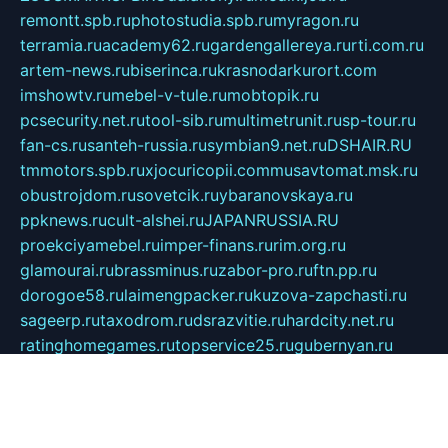
remontt.spb.ru
photostudia.spb.ru
myragon.ru
terramia.ru
academy62.ru
gardengallereya.ru
rti.com.ru
artem-news.ru
biserinca.ru
krasnodarkurort.com
imshowtv.ru
mebel-v-tule.ru
mobtopik.ru
pcsecurity.net.ru
tool-sib.ru
multimetrunit.ru
sp-tour.ru
fan-cs.ru
santeh-russia.ru
symbian9.net.ru
DSHAIR.RU
tmmotors.spb.ru
xjocuricopii.com
musavtomat.msk.ru
obustrojdom.ru
sovetcik.ru
ybaranovskaya.ru
ppknews.ru
cult-alshei.ru
JAPANRUSSIA.RU
proekciyamebel.ru
imper-finans.ru
rim.org.ru
glamourai.ru
brassminus.ru
zabor-pro.ru
ftn.pp.ru
dorogoe58.ru
laimengpacker.ru
kuzova-zapchasti.ru
sageerp.ru
taxodrom.ru
dsrazvitie.ru
hardcity.net.ru
ratinghomegames.ru
topservice25.ru
gubernyan.ru
gtglasslined.ru
ii4.ru
tssport.spb.ru
andorra24.com
blackwallstreet.ru
oboimos.ru
optim-doors.com.ru
ikuch.ru
nycr.org.ru
npa21.ru
vremya-ch.spb.ru
desert000.ru
ivtorgi.ru
ifiori.ru
catalog-statei.ru