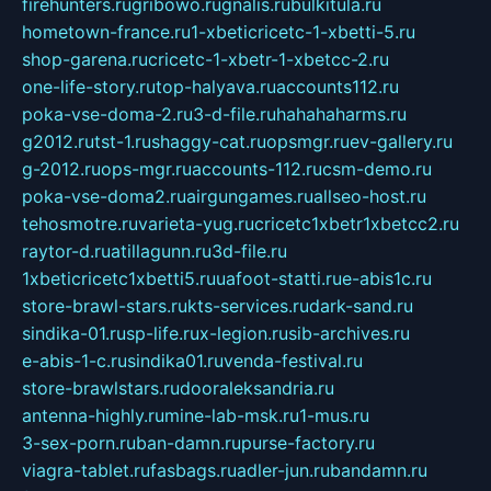
firehunters.ru
gribowo.ru
gnalis.ru
bulkitula.ru
hometown-france.ru
1-xbeticricetc-1-xbetti-5.ru
shop-garena.ru
cricetc-1-xbetr-1-xbetcc-2.ru
one-life-story.ru
top-halyava.ru
accounts112.ru
poka-vse-doma-2.ru
3-d-file.ru
hahahaharms.ru
g2012.ru
tst-1.ru
shaggy-cat.ru
opsmgr.ru
ev-gallery.ru
g-2012.ru
ops-mgr.ru
accounts-112.ru
csm-demo.ru
poka-vse-doma2.ru
airgungames.ru
allseo-host.ru
tehosmotre.ru
varieta-yug.ru
cricetc1xbetr1xbetcc2.ru
raytor-d.ru
atillagunn.ru
3d-file.ru
1xbeticricetc1xbetti5.ru
uafoot-statti.ru
e-abis1c.ru
store-brawl-stars.ru
kts-services.ru
dark-sand.ru
sindika-01.ru
sp-life.ru
x-legion.ru
sib-archives.ru
e-abis-1-c.ru
sindika01.ru
venda-festival.ru
store-brawlstars.ru
dooraleksandria.ru
antenna-highly.ru
mine-lab-msk.ru
1-mus.ru
3-sex-porn.ru
ban-damn.ru
purse-factory.ru
viagra-tablet.ru
fasbags.ru
adler-jun.ru
bandamn.ru