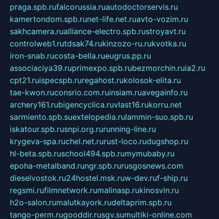
praga.spb.ru
falcorussia.ru
autodoctorservis.ru
kamertondom.spb.ru
net-life.net.ru
avto-vozim.ru
sakhcamera.ru
alliance-electro.spb.ru
stroyavt.ru
controlweb1.ru
tdsak74.ru
kinzozo-ru.ru
kvotka.ru
iron-snab.ru
costa-bella.ru
eugrus.pp.ru
associaciya39.ru
primexpo.spb.ru
bezmorchin.ru
ia2.ru
cpt21.ru
ispecspb.ru
regahost.ru
kolosok-elita.ru
tae-kwon.ru
consrio.com.ru
insiam.ru
avegainfo.ru
archery161.ru
bigencyclica.ru
vlast16.ru
korru.net
sarmiento.spb.su
extelopedia.ru
lammin-suo.spb.ru
iskatour.spb.ru
snpi.org.ru
running-line.ru
krygeva-spa.ru
chel.net.ru
rust-loco.ru
dugshop.ru
hl-beta.spb.ru
school494.spb.ru
mymubaby.ru
epoha-metalband.ru
ngr.spb.ru
rusgosnews.com
dieselvostok.ru
24hostel.msk.ru
w-dev.ru
f-ship.ru
regsmi.ru
filmnetwork.ru
malinasp.ru
kinosvin.ru
h2o-salon.ru
malutkayork.ru
deltaprim.spb.ru
tango-perm.ru
gooddir.ru
sgv.su
multiki-online.com