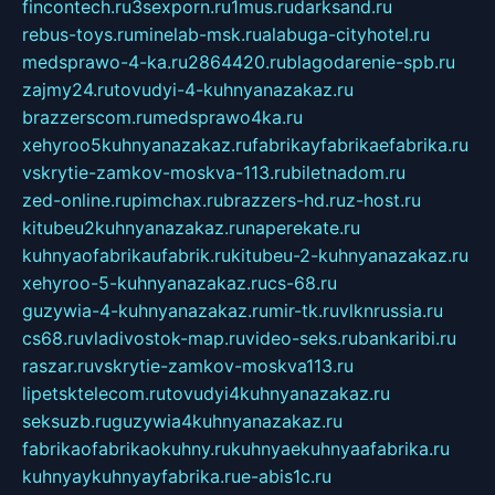
fincontech.ru
3sexporn.ru
1mus.ru
darksand.ru
rebus-toys.ru
minelab-msk.ru
alabuga-cityhotel.ru
medsprawo-4-ka.ru
2864420.ru
blagodarenie-spb.ru
zajmy24.ru
tovudyi-4-kuhnyanazakaz.ru
brazzerscom.ru
medsprawo4ka.ru
xehyroo5kuhnyanazakaz.ru
fabrikayfabrikaefabrika.ru
vskrytie-zamkov-moskva-113.ru
biletnadom.ru
zed-online.ru
pimchax.ru
brazzers-hd.ru
z-host.ru
kitubeu2kuhnyanazakaz.ru
naperekate.ru
kuhnyaofabrikaufabrik.ru
kitubeu-2-kuhnyanazakaz.ru
xehyroo-5-kuhnyanazakaz.ru
cs-68.ru
guzywia-4-kuhnyanazakaz.ru
mir-tk.ru
vlknrussia.ru
cs68.ru
vladivostok-map.ru
video-seks.ru
bankaribi.ru
raszar.ru
vskrytie-zamkov-moskva113.ru
lipetsktelecom.ru
tovudyi4kuhnyanazakaz.ru
seksuzb.ru
guzywia4kuhnyanazakaz.ru
fabrikaofabrikaokuhny.ru
kuhnyaekuhnyaafabrika.ru
kuhnyaykuhnyayfabrika.ru
e-abis1c.ru