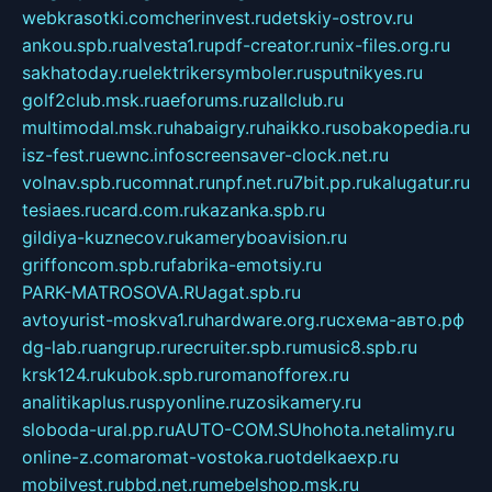
webkrasotki.com
cherinvest.ru
detskiy-ostrov.ru
ankou.spb.ru
alvesta1.ru
pdf-creator.ru
nix-files.org.ru
sakhatoday.ru
elektrikersymboler.ru
sputnikyes.ru
golf2club.msk.ru
aeforums.ru
zallclub.ru
multimodal.msk.ru
habaigry.ru
haikko.ru
sobakopedia.ru
isz-fest.ru
ewnc.info
screensaver-clock.net.ru
volnav.spb.ru
comnat.ru
npf.net.ru
7bit.pp.ru
kalugatur.ru
tesiaes.ru
card.com.ru
kazanka.spb.ru
gildiya-kuznecov.ru
kameryboavision.ru
griffoncom.spb.ru
fabrika-emotsiy.ru
PARK-MATROSOVA.RU
agat.spb.ru
avtoyurist-moskva1.ru
hardware.org.ru
схема-авто.рф
dg-lab.ru
angrup.ru
recruiter.spb.ru
music8.spb.ru
krsk124.ru
kubok.spb.ru
romanofforex.ru
analitikaplus.ru
spyonline.ru
zosikamery.ru
sloboda-ural.pp.ru
AUTO-COM.SU
hohota.net
alimy.ru
online-z.com
aromat-vostoka.ru
otdelkaexp.ru
mobilvest.ru
bbd.net.ru
mebelshop.msk.ru