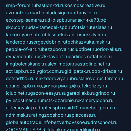
smp-forum.ru
bastion-td.ru
kosmoscreative.ru
avrmotors.ru
art-galadesign.ru
tiffany-c.ru
ecostep-samara.ru
d-p.spb.ru
галактика73.рф
sko.com.ru
davitamebel-spb.ru
fotsis.ru
tesiaes.ru
kokoroyari.spb.ru
blesna-kazan.ru
mossilver.ru
lenderoq.ru
sergeydobrin.ru
tochkazvuka.msk.ru
people-of-art.ru
bezzubova.ru
clubtibet.ru
orior-aks.ru
dynamoauto.ru
szk-favorit.ru
carlines.ru
flatnsk.ru
kingbolenskaner.ru
alex-motor.ru
astroline.net.ru
act1.spb.ru
polyglot.com.ru
gidlipetsk.ru
ooo-driada.ru
detsad125.ru
mir-zdoroviya.ru
bruslanovo.ru
siterem.ru
council.spb.ru
лодкипатриот.рф
kafekolizey.ru
iclub.net.ru
gazon-easy.ru
sugarepilekb.ru
grinox.ru
pylesostineco.ru
msts-ozarenie.ru
kameryjooan.ru
artemovskij.ru
dopler.spb.ru
aid70.ru
metall-perm.ru
ndm.msk.ru
ratingzooshop.ru
apiaccess.ru
globalautotrade.info
bezverhovskoe.ru
drsschool.ru
ZOOSMART.SPB.RU
dalakony.ru
medikijob.ru