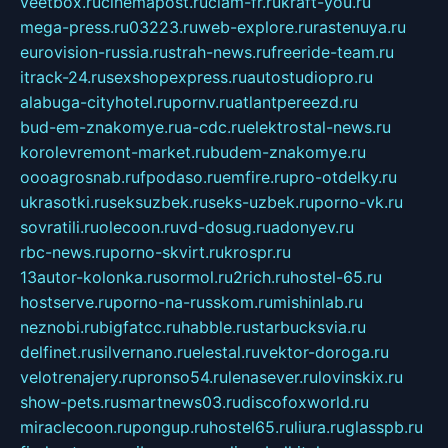
veetbox.ru
cinemapost.ru
ciam-fr.ru
kraft-you.ru
mega-press.ru
03223.ru
web-explore.ru
rastenuya.ru
eurovision-russia.ru
strah-news.ru
freeride-team.ru
itrack-24.ru
sexshopexpress.ru
autostudiopro.ru
alabuga-cityhotel.ru
pornv.ru
atlantpereezd.ru
bud-em-znakomye.ru
a-cdc.ru
elektrostal-news.ru
korolevremont-market.ru
budem-znakomye.ru
oooagrosnab.ru
fpodaso.ru
emfire.ru
pro-otdelky.ru
ukrasotki.ru
seksuzbek.ru
seks-uzbek.ru
porno-vk.ru
sovratili.ru
olecoon.ru
vd-dosug.ru
adonyev.ru
rbc-news.ru
porno-skvirt.ru
krospr.ru
13autor-kolonka.ru
sormol.ru
2rich.ru
hostel-65.ru
hostserve.ru
porno-na-russkom.ru
mishinlab.ru
neznobi.ru
bigfatcc.ru
habble.ru
starbucksvia.ru
delfinet.ru
silvernano.ru
elestal.ru
vektor-doroga.ru
velotrenajery.ru
pronso54.ru
lenasever.ru
lovinskix.ru
show-pets.ru
smartnews03.ru
discofoxworld.ru
miraclecoon.ru
pongup.ru
hostel65.ru
liura.ru
glasspb.ru