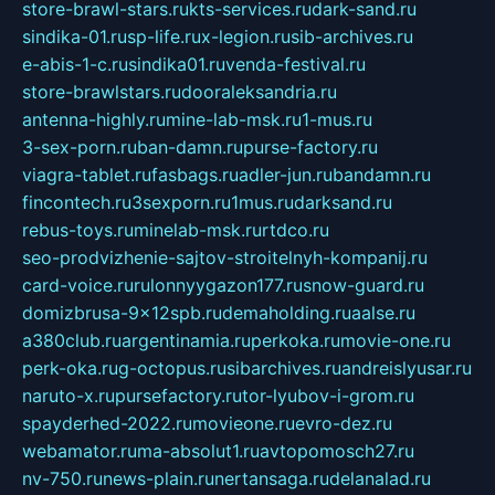
store-brawl-stars.ru
kts-services.ru
dark-sand.ru
sindika-01.ru
sp-life.ru
x-legion.ru
sib-archives.ru
e-abis-1-c.ru
sindika01.ru
venda-festival.ru
store-brawlstars.ru
dooraleksandria.ru
antenna-highly.ru
mine-lab-msk.ru
1-mus.ru
3-sex-porn.ru
ban-damn.ru
purse-factory.ru
viagra-tablet.ru
fasbags.ru
adler-jun.ru
bandamn.ru
fincontech.ru
3sexporn.ru
1mus.ru
darksand.ru
rebus-toys.ru
minelab-msk.ru
rtdco.ru
seo-prodvizhenie-sajtov-stroitelnyh-kompanij.ru
card-voice.ru
rulonnyygazon177.ru
snow-guard.ru
domizbrusa-9x12spb.ru
demaholding.ru
aalse.ru
a380club.ru
argentinamia.ru
perkoka.ru
movie-one.ru
perk-oka.ru
g-octopus.ru
sibarchives.ru
andreislyusar.ru
naruto-x.ru
pursefactory.ru
tor-lyubov-i-grom.ru
spayderhed-2022.ru
movieone.ru
evro-dez.ru
webamator.ru
ma-absolut1.ru
avtopomosch27.ru
nv-750.ru
news-plain.ru
nertansaga.ru
delanalad.ru