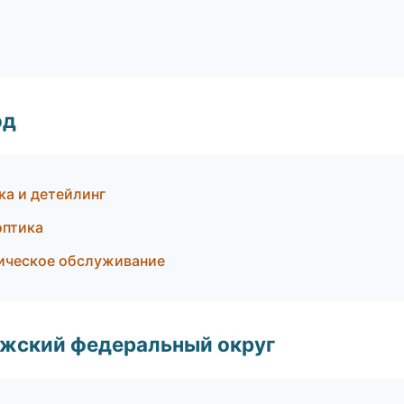
од
ка и детейлинг
оптика
ническое обслуживание
лжский федеральный округ