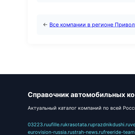
←
Все компании в регионе Приво
Справочник автомобильных к
Актуальный каталог компаний по всей Рос
03223.ru
ufille.ru
krasotata.ru
prazdnikdushi.ru
v
eurovision-russia.ru
strah-news.ru
freeride-team