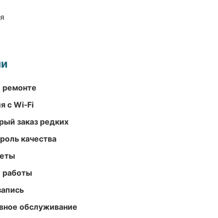
ия
ми
и ремонте
 с Wi‑Fi
рый заказ редких
роль качества
меты
е работы
запись
вное обслуживание