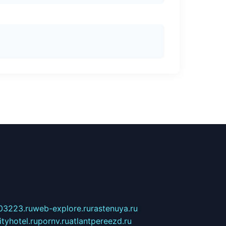
03223.ru
web-explore.ru
rastenuya.ru
tyhotel.ru
pornv.ru
atlantpereezd.ru