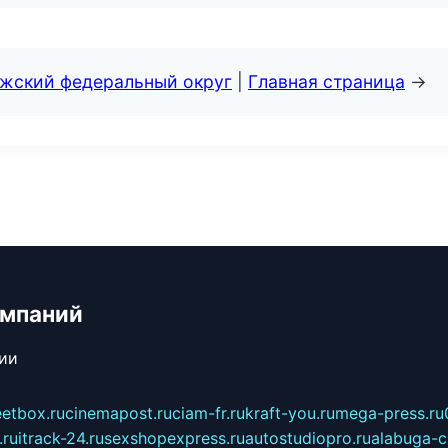
лжский федеральный округ
|
Главная страница
→
омпаний
сии
eetbox.ru
cinemapost.ru
ciam-fr.ru
kraft-you.ru
mega-press.ru
.ru
itrack-24.ru
sexshopexpress.ru
autostudiopro.ru
alabuga-ci