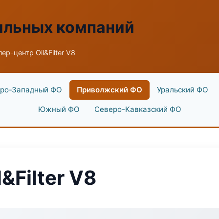
ильных компаний
ер-центр Oil&Filter V8
ро-Западный ФО
Приволжский ФО
Уральский ФО
Южный ФО
Северо-Кавказский ФО
&Filter V8