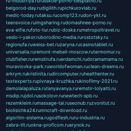
ru-industriya.ru
russkoe-porno-besplatno.ru
belgorod-day.ru
digilith.ru
pichkurovlab.ru
medic-today.ru
taksu.ru
comp123.ru
don-ykt.ru
teensvoice.ru
imgsharing.ru
domashnee-porno.ru
eva-elfie.ru
foto-tur.ru
biz-doska.ru
metropoltravel.ru
veslo-i-yakor.ru
borodino-media.ru
rostotsky.ru
regionufa.ru
weiss-bet.ru
zaryna.ru
casinotablet.ru
universalia.ru
remont-mebeli-moscow.ru
termomur.ru
clubfisher.ru
remstirufa.ru
erdamchi.ru
doramamama.ru
muraviovka-park.ru
worldofwoman.ru
clean-dreams.ru
arkrym.ru
kristinita.ru
dircomputer.ru
healthenter.ru
textexperts.ru
pivnaya-kruzhka.ru
kinofilmy-2021.ru
demolalapaluza.ru
tanyavanya.ru
remstir-tolyatti.ru
msdip.ru
jdol.ru
sokolovr.ru
newtech-spb.ru
rezemkleim.ru
massage-tai.ru
seonub.ru
zvonitut.ru
biolisichka24.ru
mncraft-download.ru
algoritm-sistema.ru
godflesh.ru
ru-industria.ru
zebra-tlt.ru
okna-proficom.ru
erynok.ru