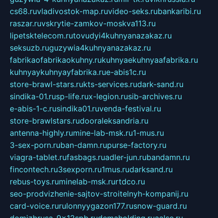
cs68.ru
vladivostok-map.ru
video-seks.ru
bankaribi.ru
raszar.ru
vskrytie-zamkov-moskva113.ru
lipetsktelecom.ru
tovudyi4kuhnyanazakaz.ru
seksuzb.ru
guzywia4kuhnyanazakaz.ru
fabrikaofabrikaokuhny.ru
kuhnyaekuhnyaafabrika.ru
kuhnyaykuhnyayfabrika.ru
e-abis1c.ru
store-brawl-stars.ru
kts-services.ru
dark-sand.ru
sindika-01.ru
sp-life.ru
x-legion.ru
sib-archives.ru
e-abis-1-c.ru
sindika01.ru
venda-festival.ru
store-brawlstars.ru
dooraleksandria.ru
antenna-highly.ru
mine-lab-msk.ru
1-mus.ru
3-sex-porn.ru
ban-damn.ru
purse-factory.ru
viagra-tablet.ru
fasbags.ru
adler-jun.ru
bandamn.ru
fincontech.ru
3sexporn.ru
1mus.ru
darksand.ru
rebus-toys.ru
minelab-msk.ru
rtdco.ru
seo-prodvizhenie-sajtov-stroitelnyh-kompanij.ru
card-voice.ru
rulonnyygazon177.ru
snow-guard.ru
domizbrusa-9x12spb.ru
demaholding.ru
aalse.ru