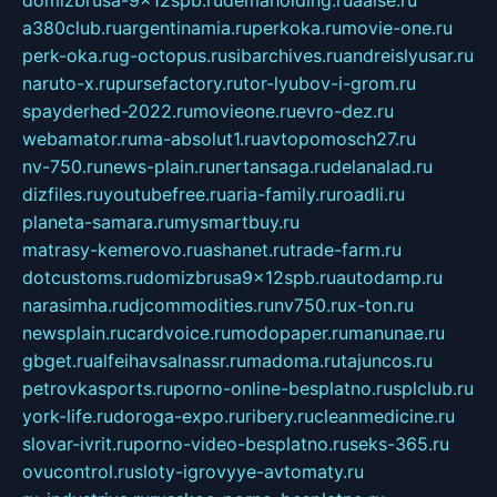
a380club.ru
argentinamia.ru
perkoka.ru
movie-one.ru
perk-oka.ru
g-octopus.ru
sibarchives.ru
andreislyusar.ru
naruto-x.ru
pursefactory.ru
tor-lyubov-i-grom.ru
spayderhed-2022.ru
movieone.ru
evro-dez.ru
webamator.ru
ma-absolut1.ru
avtopomosch27.ru
nv-750.ru
news-plain.ru
nertansaga.ru
delanalad.ru
dizfiles.ru
youtubefree.ru
aria-family.ru
roadli.ru
planeta-samara.ru
mysmartbuy.ru
matrasy-kemerovo.ru
ashanet.ru
trade-farm.ru
dotcustoms.ru
domizbrusa9x12spb.ru
autodamp.ru
narasimha.ru
djcommodities.ru
nv750.ru
x-ton.ru
newsplain.ru
cardvoice.ru
modopaper.ru
manunae.ru
gbget.ru
alfeihavsalnassr.ru
madoma.ru
tajuncos.ru
petrovkasports.ru
porno-online-besplatno.ru
splclub.ru
york-life.ru
doroga-expo.ru
ribery.ru
cleanmedicine.ru
slovar-ivrit.ru
porno-video-besplatno.ru
seks-365.ru
ovucontrol.ru
sloty-igrovyye-avtomaty.ru