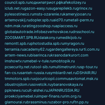
council.spb.ru
лодкипатриот.рф
kafekolizey.ru
iclub.net.ru
gazon-easy.ru
sugarepilekb.ru
grinox.ru
pylesostineco.ru
msts-ozarenie.ru
kameryjooan.ru
artemovskij.ru
dopler.spb.ru
aid70.ru
metall-perm.ru
ndm.msk.ru
ratingzooshop.ru
apiaccess.ru
globalautotrade.info
bezverhovskoe.ru
drsschool.ru
ZOOSMART.SPB.RU
dalakony.ru
medikijob.ru
remontt.spb.ru
photostudia.spb.ru
myragon.ru
terramia.ru
academy62.ru
gardengallereya.ru
rti.com.ru
artem-news.ru
biserinca.ru
krasnodarkurort.com
imshowtv.ru
mebel-v-tule.ru
mobtopik.ru
pcsecurity.net.ru
tool-sib.ru
multimetrunit.ru
sp-tour.ru
fan-cs.ru
santeh-russia.ru
symbian9.net.ru
DSHAIR.RU
tmmotors.spb.ru
xjocuricopii.com
musavtomat.msk.ru
obustrojdom.ru
sovetcik.ru
ybaranovskaya.ru
ppknews.ru
cult-alshei.ru
JAPANRUSSIA.RU
proekciyamebel.ru
imper-finans.ru
rim.org.ru
glamourai.ru
brassminus.ru
zabor-pro.ru
ftn.pp.ru