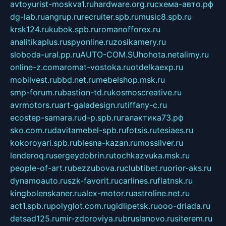
avtoyurist-moskva1.ru
hardware.org.ru
схема-авто.рф
dg-lab.ru
angrup.ru
recruiter.spb.ru
music8.spb.ru
krsk124.ru
kubok.spb.ru
romanofforex.ru
analitikaplus.ru
spyonline.ru
zosikamery.ru
sloboda-ural.pp.ru
AUTO-COM.SU
hohota.net
alimy.ru
online-z.com
aromat-vostoka.ru
otdelkaexp.ru
mobilvest.ru
bbd.net.ru
mebelshop.msk.ru
smp-forum.ru
bastion-td.ru
kosmoscreative.ru
avrmotors.ru
art-galadesign.ru
tiffany-c.ru
ecostep-samara.ru
d-p.spb.ru
галактика73.рф
sko.com.ru
davitamebel-spb.ru
fotsis.ru
tesiaes.ru
kokoroyari.spb.ru
blesna-kazan.ru
mossilver.ru
lenderoq.ru
sergeydobrin.ru
tochkazvuka.msk.ru
people-of-art.ru
bezzubova.ru
clubtibet.ru
orior-aks.ru
dynamoauto.ru
szk-favorit.ru
carlines.ru
flatnsk.ru
kingbolenskaner.ru
alex-motor.ru
astroline.net.ru
act1.spb.ru
polyglot.com.ru
gidlipetsk.ru
ooo-driada.ru
detsad125.ru
mir-zdoroviya.ru
bruslanovo.ru
siterem.ru