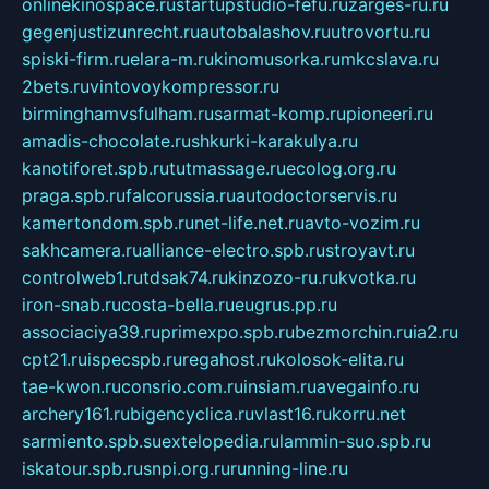
onlinekinospace.ru
startupstudio-fefu.ru
zarges-ru.ru
gegenjustizunrecht.ru
autobalashov.ru
utrovortu.ru
spiski-firm.ru
elara-m.ru
kinomusorka.ru
mkcslava.ru
2bets.ru
vintovoykompressor.ru
birminghamvsfulham.ru
sarmat-komp.ru
pioneeri.ru
amadis-chocolate.ru
shkurki-karakulya.ru
kanotiforet.spb.ru
tutmassage.ru
ecolog.org.ru
praga.spb.ru
falcorussia.ru
autodoctorservis.ru
kamertondom.spb.ru
net-life.net.ru
avto-vozim.ru
sakhcamera.ru
alliance-electro.spb.ru
stroyavt.ru
controlweb1.ru
tdsak74.ru
kinzozo-ru.ru
kvotka.ru
iron-snab.ru
costa-bella.ru
eugrus.pp.ru
associaciya39.ru
primexpo.spb.ru
bezmorchin.ru
ia2.ru
cpt21.ru
ispecspb.ru
regahost.ru
kolosok-elita.ru
tae-kwon.ru
consrio.com.ru
insiam.ru
avegainfo.ru
archery161.ru
bigencyclica.ru
vlast16.ru
korru.net
sarmiento.spb.su
extelopedia.ru
lammin-suo.spb.ru
iskatour.spb.ru
snpi.org.ru
running-line.ru