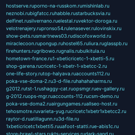
hostserve.ru
porno-na-russkom.ru
mishinlab.ru
neznobi.ru
bigfatcc.ru
habble.ru
starbucksvia.ru
delfinet.ru
silvernano.ru
elestal.ru
vektor-doroga.ru
velotrenajery.ru
pronso54.ru
lenasever.ru
lovinskix.ru
show-pets.ru
smartnews03.ru
discofoxworld.ru
miraclecoon.ru
pongup.ru
hostel65.ru
liura.ru
glasspb.ru
firehunters.ru
gribowo.ru
gnalis.ru
bulkitula.ru
hometown-france.ru
1-xbeticricetc-1-xbetti-5.ru
shop-garena.ru
cricetc-1-xbetr-1-xbetcc-2.ru
one-life-story.ru
top-halyava.ru
accounts112.ru
poka-vse-doma-2.ru
3-d-file.ru
hahahaharms.ru
g2012.ru
tst-1.ru
shaggy-cat.ru
opsmgr.ru
ev-gallery.ru
g-2012.ru
ops-mgr.ru
accounts-112.ru
csm-demo.ru
poka-vse-doma2.ru
airgungames.ru
allseo-host.ru
tehosmotre.ru
varieta-yug.ru
cricetc1xbetr1xbetcc2.ru
raytor-d.ru
atillagunn.ru
3d-file.ru
1xbeticricetc1xbetti5.ru
uafoot-statti.ru
e-abis1c.ru
store-brawl-stars.ru
kts-services.ru
dark-sand.ru