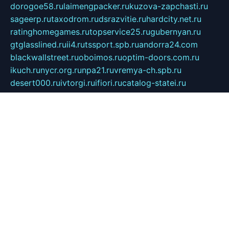
dorogoe58.ru
laimengpacker.ru
kuzova-zapchasti.ru
sageerp.ru
taxodrom.ru
dsrazvitie.ru
hardcity.net.ru
ratinghomegames.ru
topservice25.ru
gubernyan.ru
gtglasslined.ru
ii4.ru
tssport.spb.ru
andorra24.com
blackwallstreet.ru
oboimos.ru
optim-doors.com.ru
ikuch.ru
nycr.org.ru
npa21.ru
vremya-ch.spb.ru
desert000.ru
ivtorgi.ru
ifiori.ru
catalog-statei.ru
dcv.org.ru
spetsmaster174.ru
ipkameryhiseeu.ru
dum26.ru
ruspol.spb.ru
fr-opendp.ru
kam-solnyshko.ru
cheyenne-arapaho.ru
sevzapmetal.spb.ru
ted-lapidus.spb.ru
parasite-eliminator.ru
sigma-complete.ru
modernworld.ru
dama-moda.ru
eholot-group.ru
sk-nvkz.ru
DRONGOLD.RU
democratia2.ru
i-farmer.ru
mass-sport.org
jablonex.spb.ru
bookmess.ru
linkword.ru
refineua.com.ru
cs-spec.net.ru
altay-mebel.ru
DNK-THEATRE.RU
mechaniks.spb.ru
ipcamtechage.ru
skosta.ru
a-sun.ru
stroy-ldsp.ru
snowlands.org.ru