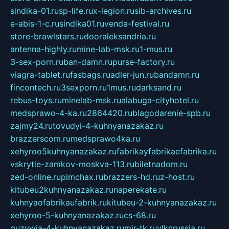
sindika-01.ru
sp-life.ru
x-legion.ru
sib-archives.ru
e-abis-1-c.ru
sindika01.ru
venda-festival.ru
store-brawlstars.ru
dooraleksandria.ru
antenna-highly.ru
mine-lab-msk.ru
1-mus.ru
3-sex-porn.ru
ban-damn.ru
purse-factory.ru
viagra-tablet.ru
fasbags.ru
adler-jun.ru
bandamn.ru
fincontech.ru
3sexporn.ru
1mus.ru
darksand.ru
rebus-toys.ru
minelab-msk.ru
alabuga-cityhotel.ru
medsprawo-4-ka.ru
2864420.ru
blagodarenie-spb.ru
zajmy24.ru
tovudyi-4-kuhnyanazakaz.ru
brazzerscom.ru
medsprawo4ka.ru
xehyroo5kuhnyanazakaz.ru
fabrikayfabrikaefabrika.ru
vskrytie-zamkov-moskva-113.ru
biletnadom.ru
zed-online.ru
pimchax.ru
brazzers-hd.ru
z-host.ru
kitubeu2kuhnyanazakaz.ru
naperekate.ru
kuhnyaofabrikaufabrik.ru
kitubeu-2-kuhnyanazakaz.ru
xehyroo-5-kuhnyanazakaz.ru
cs-68.ru
guzywia-4-kuhnyanazakaz.ru
mir-tk.ru
vlknrussia.ru