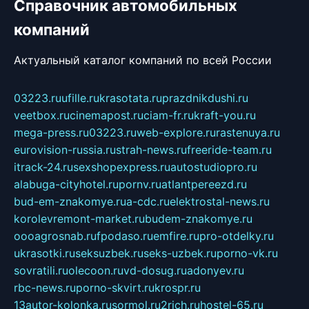
Справочник автомобильных
компаний
Актуальный каталог компаний по всей России
03223.ru
ufille.ru
krasotata.ru
prazdnikdushi.ru
veetbox.ru
cinemapost.ru
ciam-fr.ru
kraft-you.ru
mega-press.ru
03223.ru
web-explore.ru
rastenuya.ru
eurovision-russia.ru
strah-news.ru
freeride-team.ru
itrack-24.ru
sexshopexpress.ru
autostudiopro.ru
alabuga-cityhotel.ru
pornv.ru
atlantpereezd.ru
bud-em-znakomye.ru
a-cdc.ru
elektrostal-news.ru
korolevremont-market.ru
budem-znakomye.ru
oooagrosnab.ru
fpodaso.ru
emfire.ru
pro-otdelky.ru
ukrasotki.ru
seksuzbek.ru
seks-uzbek.ru
porno-vk.ru
sovratili.ru
olecoon.ru
vd-dosug.ru
adonyev.ru
rbc-news.ru
porno-skvirt.ru
krospr.ru
13autor-kolonka.ru
sormol.ru
2rich.ru
hostel-65.ru