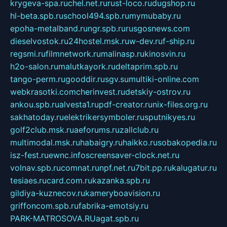
krygeva-spa.ru
chel.net.ru
rust-loco.ru
dugshop.ru
hl-beta.spb.ru
school494.spb.ru
mymubaby.ru
epoha-metalband.ru
ngr.spb.ru
rusgosnews.com
dieselvostok.ru
24hostel.msk.ru
w-dev.ru
f-ship.ru
regsmi.ru
filmnetwork.ru
malinasp.ru
kinosvin.ru
h2o-salon.ru
malutkayork.ru
deltaprim.spb.ru
tango-perm.ru
gooddir.ru
sgv.su
multiki-online.com
webkrasotki.com
cherinvest.ru
detskiy-ostrov.ru
ankou.spb.ru
alvesta1.ru
pdf-creator.ru
nix-files.org.ru
sakhatoday.ru
elektrikersymboler.ru
sputnikyes.ru
golf2club.msk.ru
aeforums.ru
zallclub.ru
multimodal.msk.ru
habaigry.ru
haikko.ru
sobakopedia.ru
isz-fest.ru
ewnc.info
screensaver-clock.net.ru
volnav.spb.ru
comnat.ru
npf.net.ru
7bit.pp.ru
kalugatur.ru
tesiaes.ru
card.com.ru
kazanka.spb.ru
gildiya-kuznecov.ru
kameryboavision.ru
griffoncom.spb.ru
fabrika-emotsiy.ru
PARK-MATROSOVA.RU
agat.spb.ru