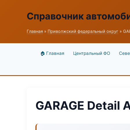
Справочник автомоб
Главная
»
Приволжский федеральный округ
» GA
🏠 Главная
Центральный ФО
Севе
GARAGE Detail 