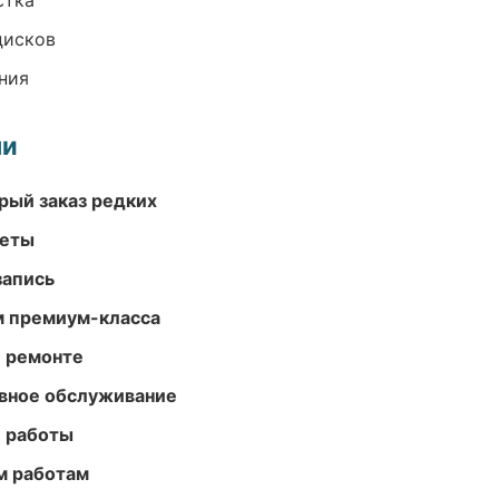
стка
дисков
ния
ми
рый заказ редких
меты
запись
м премиум-класса
и ремонте
вное обслуживание
е работы
м работам