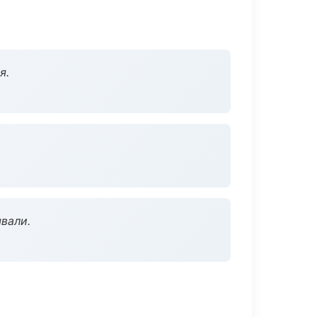
я.
вали.