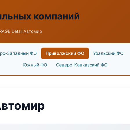
ильных компаний
RAGE Detail Автомир
ро-Западный ФО
Приволжский ФО
Уральский ФО
Южный ФО
Северо-Кавказский ФО
Автомир