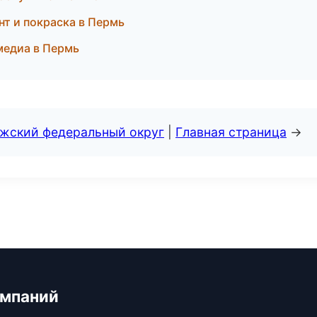
нт и покраска в Пермь
медиа в Пермь
лжский федеральный округ
|
Главная страница
→
омпаний