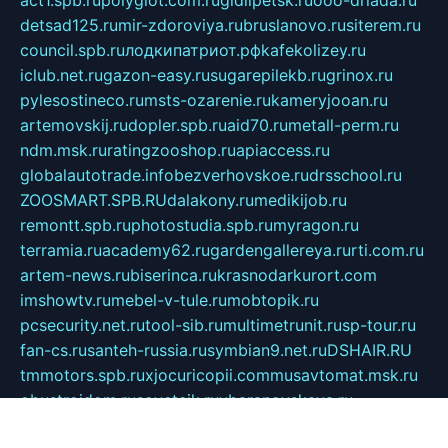
act1.spb.ru
polyglot.com.ru
gidlipetsk.ru
ooo-driada.ru
detsad125.ru
mir-zdoroviya.ru
bruslanovo.ru
siterem.ru
council.spb.ru
лодкипатриот.рф
kafekolizey.ru
iclub.net.ru
gazon-easy.ru
sugarepilekb.ru
grinox.ru
pylesostineco.ru
msts-ozarenie.ru
kameryjooan.ru
artemovskij.ru
dopler.spb.ru
aid70.ru
metall-perm.ru
ndm.msk.ru
ratingzooshop.ru
apiaccess.ru
globalautotrade.info
bezverhovskoe.ru
drsschool.ru
ZOOSMART.SPB.RU
dalakony.ru
medikijob.ru
remontt.spb.ru
photostudia.spb.ru
myragon.ru
terramia.ru
academy62.ru
gardengallereya.ru
rti.com.ru
artem-news.ru
biserinca.ru
krasnodarkurort.com
imshowtv.ru
mebel-v-tule.ru
mobtopik.ru
pcsecurity.net.ru
tool-sib.ru
multimetrunit.ru
sp-tour.ru
fan-cs.ru
santeh-russia.ru
symbian9.net.ru
DSHAIR.RU
tmmotors.spb.ru
xjocuricopii.com
musavtomat.msk.ru
obustrojdom.ru
sovetcik.ru
ybaranovskaya.ru
ppknews.ru
cult-alshei.ru
JAPANRUSSIA.RU