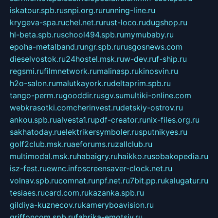
iskatour.spb.ru
snpi.org.ru
running-line.ru
krygeva-spa.ru
chel.net.ru
rust-loco.ru
dugshop.ru
hl-beta.spb.ru
school494.spb.ru
mymubaby.ru
epoha-metalband.ru
ngr.spb.ru
rusgosnews.com
dieselvostok.ru
24hostel.msk.ru
w-dev.ru
f-ship.ru
regsmi.ru
filmnetwork.ru
malinasp.ru
kinosvin.ru
h2o-salon.ru
malutkayork.ru
deltaprim.spb.ru
tango-perm.ru
gooddir.ru
sgv.su
multiki-online.com
webkrasotki.com
cherinvest.ru
detskiy-ostrov.ru
ankou.spb.ru
alvesta1.ru
pdf-creator.ru
nix-files.org.ru
sakhatoday.ru
elektrikersymboler.ru
sputnikyes.ru
golf2club.msk.ru
aeforums.ru
zallclub.ru
multimodal.msk.ru
habaigry.ru
haikko.ru
sobakopedia.ru
isz-fest.ru
ewnc.info
screensaver-clock.net.ru
volnav.spb.ru
comnat.ru
npf.net.ru
7bit.pp.ru
kalugatur.ru
tesiaes.ru
card.com.ru
kazanka.spb.ru
gildiya-kuznecov.ru
kameryboavision.ru
griffoncom.spb.ru
fabrika-emotsiy.ru