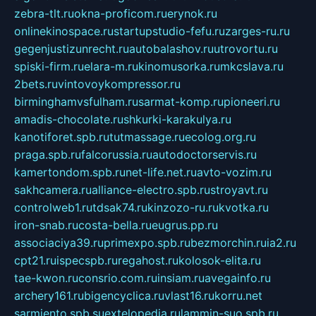
zebra-tlt.ru
okna-proficom.ru
erynok.ru
onlinekinospace.ru
startupstudio-fefu.ru
zarges-ru.ru
gegenjustizunrecht.ru
autobalashov.ru
utrovortu.ru
spiski-firm.ru
elara-m.ru
kinomusorka.ru
mkcslava.ru
2bets.ru
vintovoykompressor.ru
birminghamvsfulham.ru
sarmat-komp.ru
pioneeri.ru
amadis-chocolate.ru
shkurki-karakulya.ru
kanotiforet.spb.ru
tutmassage.ru
ecolog.org.ru
praga.spb.ru
falcorussia.ru
autodoctorservis.ru
kamertondom.spb.ru
net-life.net.ru
avto-vozim.ru
sakhcamera.ru
alliance-electro.spb.ru
stroyavt.ru
controlweb1.ru
tdsak74.ru
kinzozo-ru.ru
kvotka.ru
iron-snab.ru
costa-bella.ru
eugrus.pp.ru
associaciya39.ru
primexpo.spb.ru
bezmorchin.ru
ia2.ru
cpt21.ru
ispecspb.ru
regahost.ru
kolosok-elita.ru
tae-kwon.ru
consrio.com.ru
insiam.ru
avegainfo.ru
archery161.ru
bigencyclica.ru
vlast16.ru
korru.net
sarmiento.spb.su
extelopedia.ru
lammin-suo.spb.ru