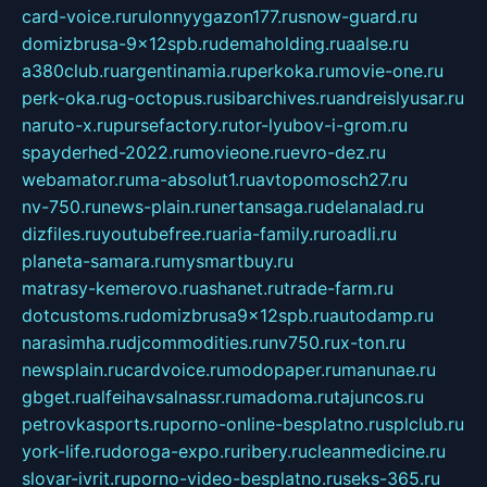
card-voice.ru
rulonnyygazon177.ru
snow-guard.ru
domizbrusa-9x12spb.ru
demaholding.ru
aalse.ru
a380club.ru
argentinamia.ru
perkoka.ru
movie-one.ru
perk-oka.ru
g-octopus.ru
sibarchives.ru
andreislyusar.ru
naruto-x.ru
pursefactory.ru
tor-lyubov-i-grom.ru
spayderhed-2022.ru
movieone.ru
evro-dez.ru
webamator.ru
ma-absolut1.ru
avtopomosch27.ru
nv-750.ru
news-plain.ru
nertansaga.ru
delanalad.ru
dizfiles.ru
youtubefree.ru
aria-family.ru
roadli.ru
planeta-samara.ru
mysmartbuy.ru
matrasy-kemerovo.ru
ashanet.ru
trade-farm.ru
dotcustoms.ru
domizbrusa9x12spb.ru
autodamp.ru
narasimha.ru
djcommodities.ru
nv750.ru
x-ton.ru
newsplain.ru
cardvoice.ru
modopaper.ru
manunae.ru
gbget.ru
alfeihavsalnassr.ru
madoma.ru
tajuncos.ru
petrovkasports.ru
porno-online-besplatno.ru
splclub.ru
york-life.ru
doroga-expo.ru
ribery.ru
cleanmedicine.ru
slovar-ivrit.ru
porno-video-besplatno.ru
seks-365.ru