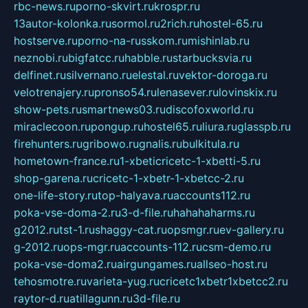
rbc-news.ru
porno-skvirt.ru
krospr.ru
13autor-kolonka.ru
sormol.ru
2rich.ru
hostel-65.ru
hostserve.ru
porno-na-russkom.ru
mishinlab.ru
neznobi.ru
bigfatcc.ru
habble.ru
starbucksvia.ru
delfinet.ru
silvernano.ru
elestal.ru
vektor-doroga.ru
velotrenajery.ru
pronso54.ru
lenasever.ru
lovinskix.ru
show-pets.ru
smartnews03.ru
discofoxworld.ru
miraclecoon.ru
pongup.ru
hostel65.ru
liura.ru
glasspb.ru
firehunters.ru
gribowo.ru
gnalis.ru
bulkitula.ru
hometown-france.ru
1-xbeticricetc-1-xbetti-5.ru
shop-garena.ru
cricetc-1-xbetr-1-xbetcc-2.ru
one-life-story.ru
top-halyava.ru
accounts112.ru
poka-vse-doma-2.ru
3-d-file.ru
hahahaharms.ru
g2012.ru
tst-1.ru
shaggy-cat.ru
opsmgr.ru
ev-gallery.ru
g-2012.ru
ops-mgr.ru
accounts-112.ru
csm-demo.ru
poka-vse-doma2.ru
airgungames.ru
allseo-host.ru
tehosmotre.ru
varieta-yug.ru
cricetc1xbetr1xbetcc2.ru
raytor-d.ru
atillagunn.ru
3d-file.ru