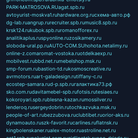
PARK-MATROSOVA.RU
agat.spb.ru
avtoyurist-moskva1.ru
hardware.org.ru
схема-авто.рф
dg-lab.ru
angrup.ru
recruiter.spb.ru
music8.spb.ru
krsk124.ru
kubok.spb.ru
romanofforex.ru
analitikaplus.ru
spyonline.ru
zosikamery.ru
sloboda-ural.pp.ru
AUTO-COM.SU
hohota.net
alimy.ru
online-z.com
aromat-vostoka.ru
otdelkaexp.ru
mobilvest.ru
bbd.net.ru
mebelshop.msk.ru
smp-forum.ru
bastion-td.ru
kosmoscreative.ru
avrmotors.ru
art-galadesign.ru
tiffany-c.ru
ecostep-samara.ru
d-p.spb.ru
галактика73.рф
sko.com.ru
davitamebel-spb.ru
fotsis.ru
tesiaes.ru
kokoroyari.spb.ru
blesna-kazan.ru
mossilver.ru
lenderoq.ru
sergeydobrin.ru
tochkazvuka.msk.ru
people-of-art.ru
bezzubova.ru
clubtibet.ru
orior-aks.ru
dynamoauto.ru
szk-favorit.ru
carlines.ru
flatnsk.ru
kingbolenskaner.ru
alex-motor.ru
astroline.net.ru