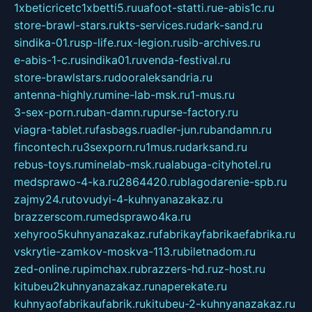
1xbeticricetc1xbetti5.ru
uafoot-statti.ru
e-abis1c.ru
store-brawl-stars.ru
kts-services.ru
dark-sand.ru
sindika-01.ru
sp-life.ru
x-legion.ru
sib-archives.ru
e-abis-1-c.ru
sindika01.ru
venda-festival.ru
store-brawlstars.ru
dooraleksandria.ru
antenna-highly.ru
mine-lab-msk.ru
1-mus.ru
3-sex-porn.ru
ban-damn.ru
purse-factory.ru
viagra-tablet.ru
fasbags.ru
adler-jun.ru
bandamn.ru
fincontech.ru
3sexporn.ru
1mus.ru
darksand.ru
rebus-toys.ru
minelab-msk.ru
alabuga-cityhotel.ru
medsprawo-4-ka.ru
2864420.ru
blagodarenie-spb.ru
zajmy24.ru
tovudyi-4-kuhnyanazakaz.ru
brazzerscom.ru
medsprawo4ka.ru
xehyroo5kuhnyanazakaz.ru
fabrikayfabrikaefabrika.ru
vskrytie-zamkov-moskva-113.ru
biletnadom.ru
zed-online.ru
pimchax.ru
brazzers-hd.ru
z-host.ru
kitubeu2kuhnyanazakaz.ru
naperekate.ru
kuhnyaofabrikaufabrik.ru
kitubeu-2-kuhnyanazakaz.ru