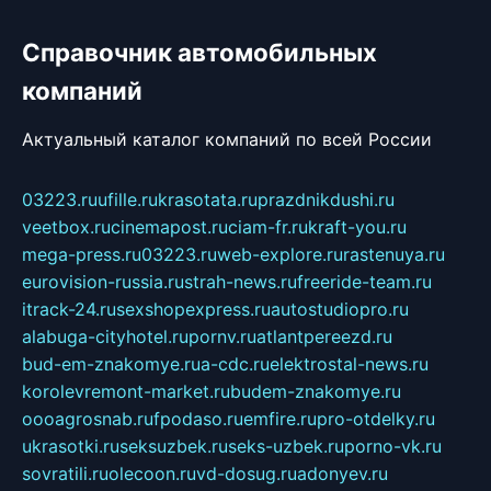
Справочник автомобильных
компаний
Актуальный каталог компаний по всей России
03223.ru
ufille.ru
krasotata.ru
prazdnikdushi.ru
veetbox.ru
cinemapost.ru
ciam-fr.ru
kraft-you.ru
mega-press.ru
03223.ru
web-explore.ru
rastenuya.ru
eurovision-russia.ru
strah-news.ru
freeride-team.ru
itrack-24.ru
sexshopexpress.ru
autostudiopro.ru
alabuga-cityhotel.ru
pornv.ru
atlantpereezd.ru
bud-em-znakomye.ru
a-cdc.ru
elektrostal-news.ru
korolevremont-market.ru
budem-znakomye.ru
oooagrosnab.ru
fpodaso.ru
emfire.ru
pro-otdelky.ru
ukrasotki.ru
seksuzbek.ru
seks-uzbek.ru
porno-vk.ru
sovratili.ru
olecoon.ru
vd-dosug.ru
adonyev.ru