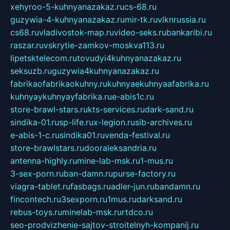
xehyroo-5-kuhnyanazakaz.ru
cs-68.ru
guzywia-4-kuhnyanazakaz.ru
mir-tk.ru
vlknrussia.ru
cs68.ru
vladivostok-map.ru
video-seks.ru
bankaribi.ru
raszar.ru
vskrytie-zamkov-moskva113.ru
lipetsktelecom.ru
tovudyi4kuhnyanazakaz.ru
seksuzb.ru
guzywia4kuhnyanazakaz.ru
fabrikaofabrikaokuhny.ru
kuhnyaekuhnyaafabrika.ru
kuhnyaykuhnyayfabrika.ru
e-abis1c.ru
store-brawl-stars.ru
kts-services.ru
dark-sand.ru
sindika-01.ru
sp-life.ru
x-legion.ru
sib-archives.ru
e-abis-1-c.ru
sindika01.ru
venda-festival.ru
store-brawlstars.ru
dooraleksandria.ru
antenna-highly.ru
mine-lab-msk.ru
1-mus.ru
3-sex-porn.ru
ban-damn.ru
purse-factory.ru
viagra-tablet.ru
fasbags.ru
adler-jun.ru
bandamn.ru
fincontech.ru
3sexporn.ru
1mus.ru
darksand.ru
rebus-toys.ru
minelab-msk.ru
rtdco.ru
seo-prodvizhenie-sajtov-stroitelnyh-kompanij.ru