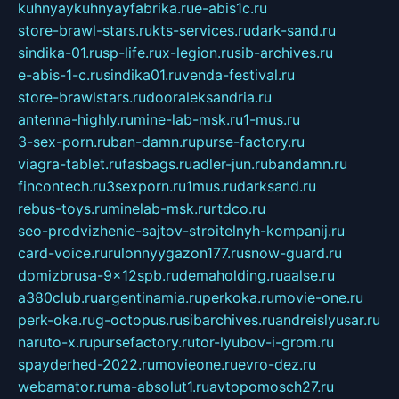
kuhnyaykuhnyayfabrika.ru
e-abis1c.ru
store-brawl-stars.ru
kts-services.ru
dark-sand.ru
sindika-01.ru
sp-life.ru
x-legion.ru
sib-archives.ru
e-abis-1-c.ru
sindika01.ru
venda-festival.ru
store-brawlstars.ru
dooraleksandria.ru
antenna-highly.ru
mine-lab-msk.ru
1-mus.ru
3-sex-porn.ru
ban-damn.ru
purse-factory.ru
viagra-tablet.ru
fasbags.ru
adler-jun.ru
bandamn.ru
fincontech.ru
3sexporn.ru
1mus.ru
darksand.ru
rebus-toys.ru
minelab-msk.ru
rtdco.ru
seo-prodvizhenie-sajtov-stroitelnyh-kompanij.ru
card-voice.ru
rulonnyygazon177.ru
snow-guard.ru
domizbrusa-9x12spb.ru
demaholding.ru
aalse.ru
a380club.ru
argentinamia.ru
perkoka.ru
movie-one.ru
perk-oka.ru
g-octopus.ru
sibarchives.ru
andreislyusar.ru
naruto-x.ru
pursefactory.ru
tor-lyubov-i-grom.ru
spayderhed-2022.ru
movieone.ru
evro-dez.ru
webamator.ru
ma-absolut1.ru
avtopomosch27.ru