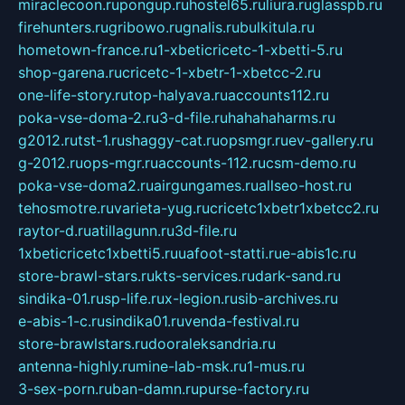
miraclecoon.ru
pongup.ru
hostel65.ru
liura.ru
glasspb.ru
firehunters.ru
gribowo.ru
gnalis.ru
bulkitula.ru
hometown-france.ru
1-xbeticricetc-1-xbetti-5.ru
shop-garena.ru
cricetc-1-xbetr-1-xbetcc-2.ru
one-life-story.ru
top-halyava.ru
accounts112.ru
poka-vse-doma-2.ru
3-d-file.ru
hahahaharms.ru
g2012.ru
tst-1.ru
shaggy-cat.ru
opsmgr.ru
ev-gallery.ru
g-2012.ru
ops-mgr.ru
accounts-112.ru
csm-demo.ru
poka-vse-doma2.ru
airgungames.ru
allseo-host.ru
tehosmotre.ru
varieta-yug.ru
cricetc1xbetr1xbetcc2.ru
raytor-d.ru
atillagunn.ru
3d-file.ru
1xbeticricetc1xbetti5.ru
uafoot-statti.ru
e-abis1c.ru
store-brawl-stars.ru
kts-services.ru
dark-sand.ru
sindika-01.ru
sp-life.ru
x-legion.ru
sib-archives.ru
e-abis-1-c.ru
sindika01.ru
venda-festival.ru
store-brawlstars.ru
dooraleksandria.ru
antenna-highly.ru
mine-lab-msk.ru
1-mus.ru
3-sex-porn.ru
ban-damn.ru
purse-factory.ru