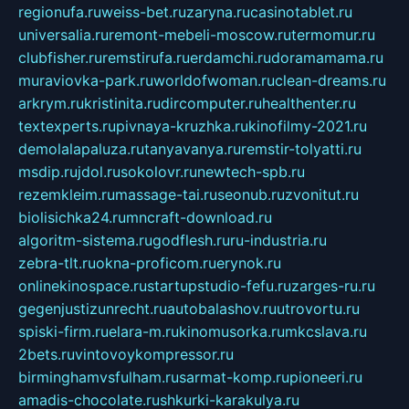
regionufa.ru
weiss-bet.ru
zaryna.ru
casinotablet.ru
universalia.ru
remont-mebeli-moscow.ru
termomur.ru
clubfisher.ru
remstirufa.ru
erdamchi.ru
doramamama.ru
muraviovka-park.ru
worldofwoman.ru
clean-dreams.ru
arkrym.ru
kristinita.ru
dircomputer.ru
healthenter.ru
textexperts.ru
pivnaya-kruzhka.ru
kinofilmy-2021.ru
demolalapaluza.ru
tanyavanya.ru
remstir-tolyatti.ru
msdip.ru
jdol.ru
sokolovr.ru
newtech-spb.ru
rezemkleim.ru
massage-tai.ru
seonub.ru
zvonitut.ru
biolisichka24.ru
mncraft-download.ru
algoritm-sistema.ru
godflesh.ru
ru-industria.ru
zebra-tlt.ru
okna-proficom.ru
erynok.ru
onlinekinospace.ru
startupstudio-fefu.ru
zarges-ru.ru
gegenjustizunrecht.ru
autobalashov.ru
utrovortu.ru
spiski-firm.ru
elara-m.ru
kinomusorka.ru
mkcslava.ru
2bets.ru
vintovoykompressor.ru
birminghamvsfulham.ru
sarmat-komp.ru
pioneeri.ru
amadis-chocolate.ru
shkurki-karakulya.ru