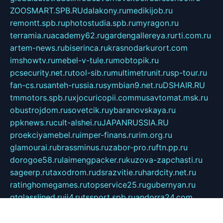
ZOOSMART.SPB.RU
dalakony.ru
medikijob.ru
remontt.spb.ru
photostudia.spb.ru
myragon.ru
terramia.ru
academy62.ru
gardengallereya.ru
rti.com.ru
artem-news.ru
biserinca.ru
krasnodarkurort.com
imshowtv.ru
mebel-v-tule.ru
mobtopik.ru
pcsecurity.net.ru
tool-sib.ru
multimetrunit.ru
sp-tour.ru
fan-cs.ru
santeh-russia.ru
symbian9.net.ru
DSHAIR.RU
tmmotors.spb.ru
xjocuricopii.com
musavtomat.msk.ru
obustrojdom.ru
sovetcik.ru
ybaranovskaya.ru
ppknews.ru
cult-alshei.ru
JAPANRUSSIA.RU
proekciyamebel.ru
imper-finans.ru
rim.org.ru
glamourai.ru
brassminus.ru
zabor-pro.ru
ftn.pp.ru
dorogoe58.ru
laimengpacker.ru
kuzova-zapchasti.ru
sageerp.ru
taxodrom.ru
dsrazvitie.ru
hardcity.net.ru
ratinghomegames.ru
topservice25.ru
gubernyan.ru
gtglasslined.ru
ii4.ru
tssport.spb.ru
andorra24.com
blackwallstreet.ru
oboimos.ru
optim-doors.com.ru
ikuch.ru
nycr.org.ru
npa21.ru
vremya-ch.spb.ru