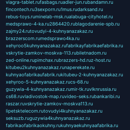
viagra-tablet.ru
fasbags.ru
adler-jun.ru
bandamn.ru
fincontech.ru
3sexporn.ru
1mus.ru
darksand.ru
rebus-toys.ru
minelab-msk.ru
alabuga-cityhotel.ru
medsprawo-4-ka.ru
2864420.ru
blagodarenie-spb.ru
zajmy24.ru
tovudyi-4-kuhnyanazakaz.ru
brazzerscom.ru
medsprawo4ka.ru
xehyroo5kuhnyanazakaz.ru
fabrikayfabrikaefabrika.ru
vskrytie-zamkov-moskva-113.ru
biletnadom.ru
zed-online.ru
pimchax.ru
brazzers-hd.ru
z-host.ru
kitubeu2kuhnyanazakaz.ru
naperekate.ru
kuhnyaofabrikaufabrik.ru
kitubeu-2-kuhnyanazakaz.ru
xehyroo-5-kuhnyanazakaz.ru
cs-68.ru
guzywia-4-kuhnyanazakaz.ru
mir-tk.ru
vlknrussia.ru
cs68.ru
vladivostok-map.ru
video-seks.ru
bankaribi.ru
raszar.ru
vskrytie-zamkov-moskva113.ru
lipetsktelecom.ru
tovudyi4kuhnyanazakaz.ru
seksuzb.ru
guzywia4kuhnyanazakaz.ru
fabrikaofabrikaokuhny.ru
kuhnyaekuhnyaafabrika.ru