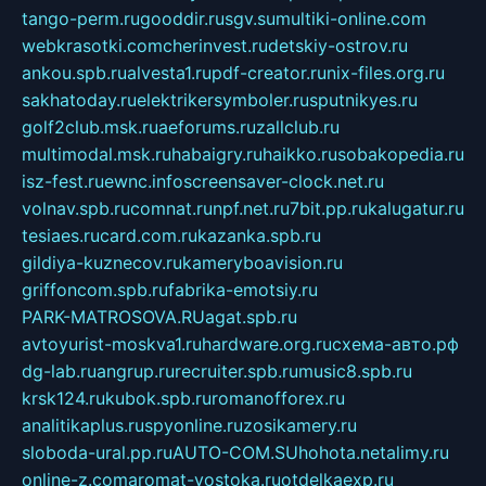
tango-perm.ru
gooddir.ru
sgv.su
multiki-online.com
webkrasotki.com
cherinvest.ru
detskiy-ostrov.ru
ankou.spb.ru
alvesta1.ru
pdf-creator.ru
nix-files.org.ru
sakhatoday.ru
elektrikersymboler.ru
sputnikyes.ru
golf2club.msk.ru
aeforums.ru
zallclub.ru
multimodal.msk.ru
habaigry.ru
haikko.ru
sobakopedia.ru
isz-fest.ru
ewnc.info
screensaver-clock.net.ru
volnav.spb.ru
comnat.ru
npf.net.ru
7bit.pp.ru
kalugatur.ru
tesiaes.ru
card.com.ru
kazanka.spb.ru
gildiya-kuznecov.ru
kameryboavision.ru
griffoncom.spb.ru
fabrika-emotsiy.ru
PARK-MATROSOVA.RU
agat.spb.ru
avtoyurist-moskva1.ru
hardware.org.ru
схема-авто.рф
dg-lab.ru
angrup.ru
recruiter.spb.ru
music8.spb.ru
krsk124.ru
kubok.spb.ru
romanofforex.ru
analitikaplus.ru
spyonline.ru
zosikamery.ru
sloboda-ural.pp.ru
AUTO-COM.SU
hohota.net
alimy.ru
online-z.com
aromat-vostoka.ru
otdelkaexp.ru