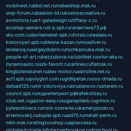
mobilvest.ru
bbd.net.ru
mebelshop.msk.ru
smp-forum.ru
bastion-td.ru
kosmoscreative.ru
avrmotors.ru
art-galadesign.ru
tiffany-c.ru
ecostep-samara.ru
d-p.spb.ru
галактика73.рф
sko.com.ru
davitamebel-spb.ru
fotsis.ru
tesiaes.ru
kokoroyari.spb.ru
blesna-kazan.ru
mossilver.ru
lenderoq.ru
sergeydobrin.ru
tochkazvuka.msk.ru
people-of-art.ru
bezzubova.ru
clubtibet.ru
orior-aks.ru
dynamoauto.ru
szk-favorit.ru
carlines.ru
flatnsk.ru
kingbolenskaner.ru
alex-motor.ru
astroline.net.ru
act1.spb.ru
polyglot.com.ru
gidlipetsk.ru
ooo-driada.ru
detsad125.ru
mir-zdoroviya.ru
bruslanovo.ru
siterem.ru
council.spb.ru
лодкипатриот.рф
kafekolizey.ru
iclub.net.ru
gazon-easy.ru
sugarepilekb.ru
grinox.ru
pylesostineco.ru
msts-ozarenie.ru
kameryjooan.ru
artemovskij.ru
dopler.spb.ru
aid70.ru
metall-perm.ru
ndm.msk.ru
ratingzooshop.ru
apiaccess.ru
globalautotrade.info
bezverhovskoe.ru
drsschool.ru