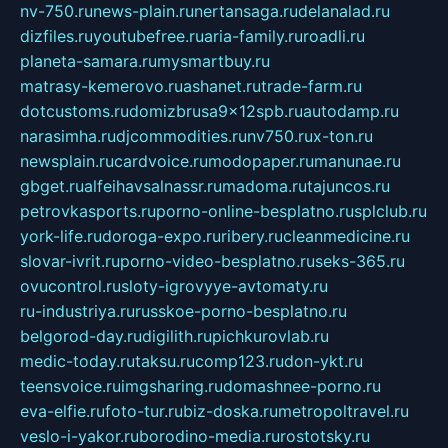
nv-750.ru
news-plain.ru
nertansaga.ru
delanalad.ru
dizfiles.ru
youtubefree.ru
aria-family.ru
roadli.ru
planeta-samara.ru
mysmartbuy.ru
matrasy-kemerovo.ru
ashanet.ru
trade-farm.ru
dotcustoms.ru
domizbrusa9x12spb.ru
autodamp.ru
narasimha.ru
djcommodities.ru
nv750.ru
x-ton.ru
newsplain.ru
cardvoice.ru
modopaper.ru
manunae.ru
gbget.ru
alfeihavsalnassr.ru
madoma.ru
tajuncos.ru
petrovkasports.ru
porno-online-besplatno.ru
splclub.ru
york-life.ru
doroga-expo.ru
ribery.ru
cleanmedicine.ru
slovar-ivrit.ru
porno-video-besplatno.ru
seks-365.ru
ovucontrol.ru
sloty-igrovyye-avtomaty.ru
ru-industriya.ru
russkoe-porno-besplatno.ru
belgorod-day.ru
digilith.ru
pichkurovlab.ru
medic-today.ru
taksu.ru
comp123.ru
don-ykt.ru
teensvoice.ru
imgsharing.ru
domashnee-porno.ru
eva-elfie.ru
foto-tur.ru
biz-doska.ru
metropoltravel.ru
veslo-i-yakor.ru
borodino-media.ru
rostotsky.ru