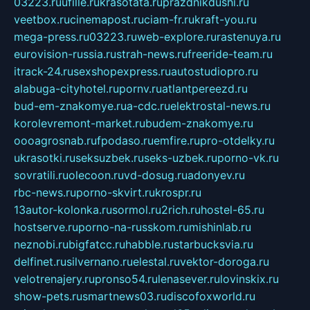
03223.ru
ufille.ru
krasotata.ru
prazdnikdushi.ru
veetbox.ru
cinemapost.ru
ciam-fr.ru
kraft-you.ru
mega-press.ru
03223.ru
web-explore.ru
rastenuya.ru
eurovision-russia.ru
strah-news.ru
freeride-team.ru
itrack-24.ru
sexshopexpress.ru
autostudiopro.ru
alabuga-cityhotel.ru
pornv.ru
atlantpereezd.ru
bud-em-znakomye.ru
a-cdc.ru
elektrostal-news.ru
korolevremont-market.ru
budem-znakomye.ru
oooagrosnab.ru
fpodaso.ru
emfire.ru
pro-otdelky.ru
ukrasotki.ru
seksuzbek.ru
seks-uzbek.ru
porno-vk.ru
sovratili.ru
olecoon.ru
vd-dosug.ru
adonyev.ru
rbc-news.ru
porno-skvirt.ru
krospr.ru
13autor-kolonka.ru
sormol.ru
2rich.ru
hostel-65.ru
hostserve.ru
porno-na-russkom.ru
mishinlab.ru
neznobi.ru
bigfatcc.ru
habble.ru
starbucksvia.ru
delfinet.ru
silvernano.ru
elestal.ru
vektor-doroga.ru
velotrenajery.ru
pronso54.ru
lenasever.ru
lovinskix.ru
show-pets.ru
smartnews03.ru
discofoxworld.ru