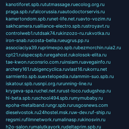
kanotiforet.spb.ru
tutmassage.ru
ecolog.org.ru
praga.spb.ru
falcorussia.ru
autodoctorservis.ru
kamertondom.spb.ru
net-life.net.ru
avto-vozim.ru
sakhcamera.ru
alliance-electro.spb.ru
stroyavt.ru
controlweb1.ru
tdsak74.ru
kinzozo-ru.ru
kvotka.ru
iron-snab.ru
costa-bella.ru
eugrus.pp.ru
associaciya39.ru
primexpo.spb.ru
bezmorchin.ru
ia2.ru
cpt21.ru
ispecspb.ru
regahost.ru
kolosok-elita.ru
tae-kwon.ru
consrio.com.ru
insiam.ru
avegainfo.ru
archery161.ru
bigencyclica.ru
vlast16.ru
korru.net
sarmiento.spb.su
extelopedia.ru
lammin-suo.spb.ru
iskatour.spb.ru
snpi.org.ru
running-line.ru
krygeva-spa.ru
chel.net.ru
rust-loco.ru
dugshop.ru
hl-beta.spb.ru
school494.spb.ru
mymubaby.ru
epoha-metalband.ru
ngr.spb.ru
rusgosnews.com
dieselvostok.ru
24hostel.msk.ru
w-dev.ru
f-ship.ru
regsmi.ru
filmnetwork.ru
malinasp.ru
kinosvin.ru
h2o-salon.ru
malutkayork.ru
deltaprim.spb.ru