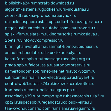
biolisichka24.ru
mncraft-download.ru
algoritm-sistema.ru
godflesh.ru
ru-industria.ru
zebra-tlt.ru
okna-proficom.ru
erynok.ru
onlinekinospace.ru
startupstudio-fefu.ru
zarges-ru.ru
gegenjustizunrecht.ru
autobalashov.ru
utrovortu.ru
spiski-firm.ru
elara-m.ru
kinomusorka.ru
mkcslava.ru
2bets.ru
vintovoykompressor.ru
birminghamvsfulham.ru
sarmat-komp.ru
pioneeri.ru
amadis-chocolate.ru
shkurki-karakulya.ru
kanotiforet.spb.ru
tutmassage.ru
ecolog.org.ru
praga.spb.ru
falcorussia.ru
autodoctorservis.ru
kamertondom.spb.ru
net-life.net.ru
avto-vozim.ru
sakhcamera.ru
alliance-electro.spb.ru
stroyavt.ru
controlweb1.ru
tdsak74.ru
kinzozo-ru.ru
kvotka.ru
iron-snab.ru
costa-bella.ru
eugrus.pp.ru
associaciya39.ru
primexpo.spb.ru
bezmorchin.ru
ia2.ru
cpt21.ru
ispecspb.ru
regahost.ru
kolosok-elita.ru
tae-kwon.ru
consrio.com.ru
insiam.ru
avegainfo.ru