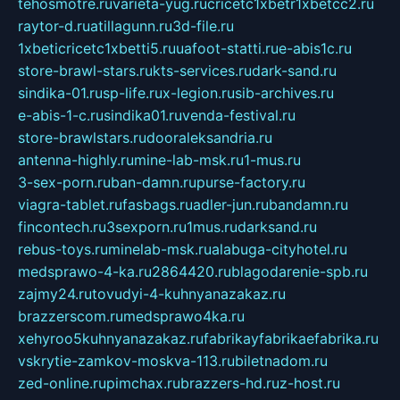
tehosmotre.ru
varieta-yug.ru
cricetc1xbetr1xbetcc2.ru
raytor-d.ru
atillagunn.ru
3d-file.ru
1xbeticricetc1xbetti5.ru
uafoot-statti.ru
e-abis1c.ru
store-brawl-stars.ru
kts-services.ru
dark-sand.ru
sindika-01.ru
sp-life.ru
x-legion.ru
sib-archives.ru
e-abis-1-c.ru
sindika01.ru
venda-festival.ru
store-brawlstars.ru
dooraleksandria.ru
antenna-highly.ru
mine-lab-msk.ru
1-mus.ru
3-sex-porn.ru
ban-damn.ru
purse-factory.ru
viagra-tablet.ru
fasbags.ru
adler-jun.ru
bandamn.ru
fincontech.ru
3sexporn.ru
1mus.ru
darksand.ru
rebus-toys.ru
minelab-msk.ru
alabuga-cityhotel.ru
medsprawo-4-ka.ru
2864420.ru
blagodarenie-spb.ru
zajmy24.ru
tovudyi-4-kuhnyanazakaz.ru
brazzerscom.ru
medsprawo4ka.ru
xehyroo5kuhnyanazakaz.ru
fabrikayfabrikaefabrika.ru
vskrytie-zamkov-moskva-113.ru
biletnadom.ru
zed-online.ru
pimchax.ru
brazzers-hd.ru
z-host.ru