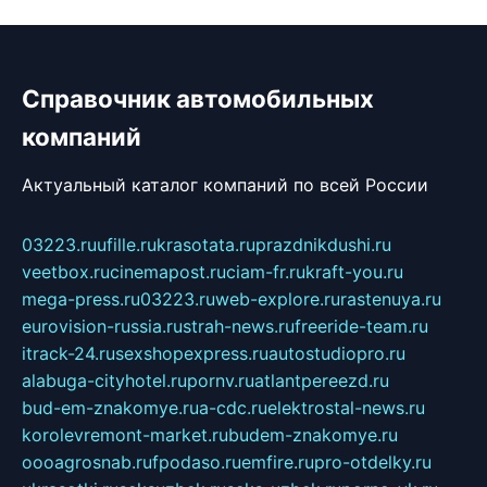
Справочник автомобильных
компаний
Актуальный каталог компаний по всей России
03223.ru
ufille.ru
krasotata.ru
prazdnikdushi.ru
veetbox.ru
cinemapost.ru
ciam-fr.ru
kraft-you.ru
mega-press.ru
03223.ru
web-explore.ru
rastenuya.ru
eurovision-russia.ru
strah-news.ru
freeride-team.ru
itrack-24.ru
sexshopexpress.ru
autostudiopro.ru
alabuga-cityhotel.ru
pornv.ru
atlantpereezd.ru
bud-em-znakomye.ru
a-cdc.ru
elektrostal-news.ru
korolevremont-market.ru
budem-znakomye.ru
oooagrosnab.ru
fpodaso.ru
emfire.ru
pro-otdelky.ru