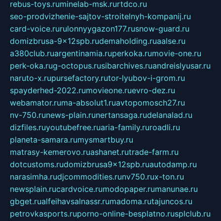
rebus-toys.ru
minelab-msk.ru
rtdco.ru
seo-prodvizhenie-sajtov-stroitelnyh-kompanij.ru
card-voice.ru
rulonnyygazon177.ru
snow-guard.ru
domizbrusa-9x12spb.ru
demaholding.ru
aalse.ru
a380club.ru
argentinamia.ru
perkoka.ru
movie-one.ru
perk-oka.ru
g-octopus.ru
sibarchives.ru
andreislyusar.ru
naruto-x.ru
pursefactory.ru
tor-lyubov-i-grom.ru
spayderhed-2022.ru
movieone.ru
evro-dez.ru
webamator.ru
ma-absolut1.ru
avtopomosch27.ru
nv-750.ru
news-plain.ru
nertansaga.ru
delanalad.ru
dizfiles.ru
youtubefree.ru
aria-family.ru
roadli.ru
planeta-samara.ru
mysmartbuy.ru
matrasy-kemerovo.ru
ashanet.ru
trade-farm.ru
dotcustoms.ru
domizbrusa9x12spb.ru
autodamp.ru
narasimha.ru
djcommodities.ru
nv750.ru
x-ton.ru
newsplain.ru
cardvoice.ru
modopaper.ru
manunae.ru
gbget.ru
alfeihavsalnassr.ru
madoma.ru
tajuncos.ru
petrovkasports.ru
porno-online-besplatno.ru
splclub.ru