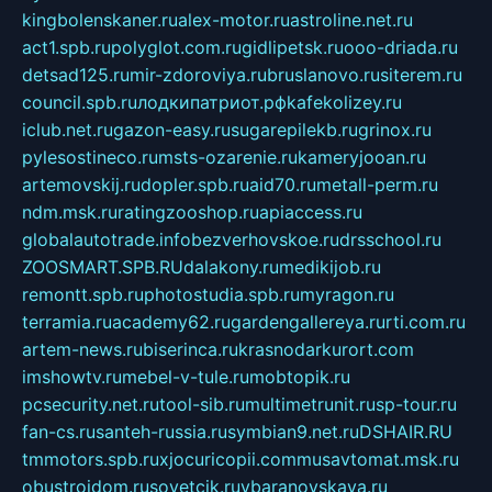
kingbolenskaner.ru
alex-motor.ru
astroline.net.ru
act1.spb.ru
polyglot.com.ru
gidlipetsk.ru
ooo-driada.ru
detsad125.ru
mir-zdoroviya.ru
bruslanovo.ru
siterem.ru
council.spb.ru
лодкипатриот.рф
kafekolizey.ru
iclub.net.ru
gazon-easy.ru
sugarepilekb.ru
grinox.ru
pylesostineco.ru
msts-ozarenie.ru
kameryjooan.ru
artemovskij.ru
dopler.spb.ru
aid70.ru
metall-perm.ru
ndm.msk.ru
ratingzooshop.ru
apiaccess.ru
globalautotrade.info
bezverhovskoe.ru
drsschool.ru
ZOOSMART.SPB.RU
dalakony.ru
medikijob.ru
remontt.spb.ru
photostudia.spb.ru
myragon.ru
terramia.ru
academy62.ru
gardengallereya.ru
rti.com.ru
artem-news.ru
biserinca.ru
krasnodarkurort.com
imshowtv.ru
mebel-v-tule.ru
mobtopik.ru
pcsecurity.net.ru
tool-sib.ru
multimetrunit.ru
sp-tour.ru
fan-cs.ru
santeh-russia.ru
symbian9.net.ru
DSHAIR.RU
tmmotors.spb.ru
xjocuricopii.com
musavtomat.msk.ru
obustrojdom.ru
sovetcik.ru
ybaranovskaya.ru