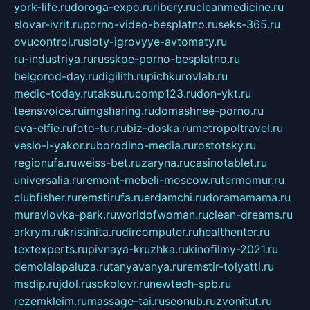
york-life.ru
doroga-expo.ru
ribery.ru
cleanmedicine.ru
slovar-ivrit.ru
porno-video-besplatno.ru
seks-365.ru
ovucontrol.ru
sloty-igrovyye-avtomaty.ru
ru-industriya.ru
russkoe-porno-besplatno.ru
belgorod-day.ru
digilith.ru
pichkurovlab.ru
medic-today.ru
taksu.ru
comp123.ru
don-ykt.ru
teensvoice.ru
imgsharing.ru
domashnee-porno.ru
eva-elfie.ru
foto-tur.ru
biz-doska.ru
metropoltravel.ru
veslo-i-yakor.ru
borodino-media.ru
rostotsky.ru
regionufa.ru
weiss-bet.ru
zaryna.ru
casinotablet.ru
universalia.ru
remont-mebeli-moscow.ru
termomur.ru
clubfisher.ru
remstirufa.ru
erdamchi.ru
doramamama.ru
muraviovka-park.ru
worldofwoman.ru
clean-dreams.ru
arkrym.ru
kristinita.ru
dircomputer.ru
healthenter.ru
textexperts.ru
pivnaya-kruzhka.ru
kinofilmy-2021.ru
demolalapaluza.ru
tanyavanya.ru
remstir-tolyatti.ru
msdip.ru
jdol.ru
sokolovr.ru
newtech-spb.ru
rezemkleim.ru
massage-tai.ru
seonub.ru
zvonitut.ru