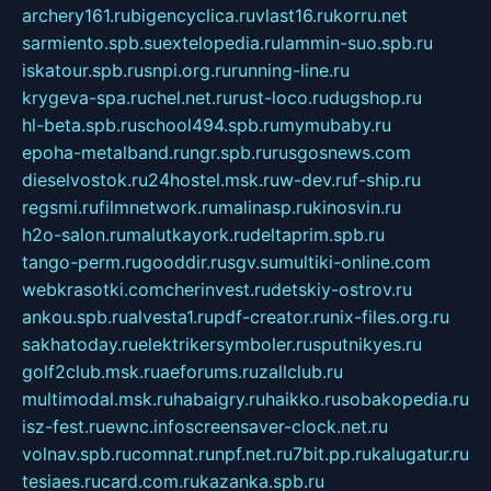
archery161.ru
bigencyclica.ru
vlast16.ru
korru.net
sarmiento.spb.su
extelopedia.ru
lammin-suo.spb.ru
iskatour.spb.ru
snpi.org.ru
running-line.ru
krygeva-spa.ru
chel.net.ru
rust-loco.ru
dugshop.ru
hl-beta.spb.ru
school494.spb.ru
mymubaby.ru
epoha-metalband.ru
ngr.spb.ru
rusgosnews.com
dieselvostok.ru
24hostel.msk.ru
w-dev.ru
f-ship.ru
regsmi.ru
filmnetwork.ru
malinasp.ru
kinosvin.ru
h2o-salon.ru
malutkayork.ru
deltaprim.spb.ru
tango-perm.ru
gooddir.ru
sgv.su
multiki-online.com
webkrasotki.com
cherinvest.ru
detskiy-ostrov.ru
ankou.spb.ru
alvesta1.ru
pdf-creator.ru
nix-files.org.ru
sakhatoday.ru
elektrikersymboler.ru
sputnikyes.ru
golf2club.msk.ru
aeforums.ru
zallclub.ru
multimodal.msk.ru
habaigry.ru
haikko.ru
sobakopedia.ru
isz-fest.ru
ewnc.info
screensaver-clock.net.ru
volnav.spb.ru
comnat.ru
npf.net.ru
7bit.pp.ru
kalugatur.ru
tesiaes.ru
card.com.ru
kazanka.spb.ru