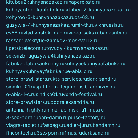
kitubeu2kuhnyanazakaz.ru
naperekate.ru
kuhnyaofabrikaufabrik.ru
kitubeu-2-kuhnyanazakaz.ru
xehyroo-5-kuhnyanazakaz.ru
cs-68.ru
guzywia-4-kuhnyanazakaz.ru
mir-tk.ru
vlknrussia.ru
cs68.ru
vladivostok-map.ru
video-seks.ru
bankaribi.ru
raszar.ru
vskrytie-zamkov-moskva113.ru
lipetsktelecom.ru
tovudyi4kuhnyanazakaz.ru
seksuzb.ru
guzywia4kuhnyanazakaz.ru
fabrikaofabrikaokuhny.ru
kuhnyaekuhnyaafabrika.ru
kuhnyaykuhnyayfabrika.ru
e-abis1c.ru
store-brawl-stars.ru
kts-services.ru
dark-sand.ru
sindika-01.ru
sp-life.ru
x-legion.ru
sib-archives.ru
e-abis-1-c.ru
sindika01.ru
venda-festival.ru
store-brawlstars.ru
dooraleksandria.ru
antenna-highly.ru
mine-lab-msk.ru
1-mus.ru
3-sex-porn.ru
ban-damn.ru
purse-factory.ru
viagra-tablet.ru
fasbags.ru
adler-jun.ru
bandamn.ru
fincontech.ru
3sexporn.ru
1mus.ru
darksand.ru