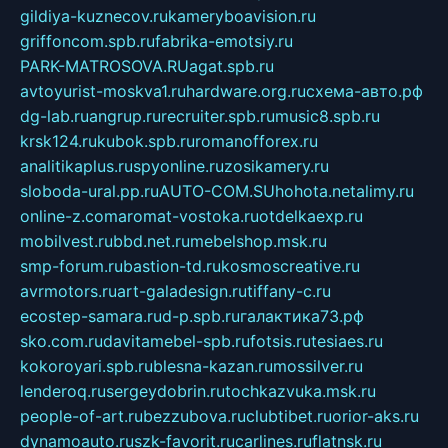
gildiya-kuznecov.ru
kameryboavision.ru
griffoncom.spb.ru
fabrika-emotsiy.ru
PARK-MATROSOVA.RU
agat.spb.ru
avtoyurist-moskva1.ru
hardware.org.ru
схема-авто.рф
dg-lab.ru
angrup.ru
recruiter.spb.ru
music8.spb.ru
krsk124.ru
kubok.spb.ru
romanofforex.ru
analitikaplus.ru
spyonline.ru
zosikamery.ru
sloboda-ural.pp.ru
AUTO-COM.SU
hohota.net
alimy.ru
online-z.com
aromat-vostoka.ru
otdelkaexp.ru
mobilvest.ru
bbd.net.ru
mebelshop.msk.ru
smp-forum.ru
bastion-td.ru
kosmoscreative.ru
avrmotors.ru
art-galadesign.ru
tiffany-c.ru
ecostep-samara.ru
d-p.spb.ru
галактика73.рф
sko.com.ru
davitamebel-spb.ru
fotsis.ru
tesiaes.ru
kokoroyari.spb.ru
blesna-kazan.ru
mossilver.ru
lenderoq.ru
sergeydobrin.ru
tochkazvuka.msk.ru
people-of-art.ru
bezzubova.ru
clubtibet.ru
orior-aks.ru
dynamoauto.ru
szk-favorit.ru
carlines.ru
flatnsk.ru