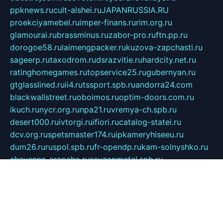
ppknews.ru
cult-alshei.ru
JAPANRUSSIA.RU
proekciyamebel.ru
imper-finans.ru
rim.org.ru
glamourai.ru
brassminus.ru
zabor-pro.ru
ftn.pp.ru
dorogoe58.ru
laimengpacker.ru
kuzova-zapchasti.ru
sageerp.ru
taxodrom.ru
dsrazvitie.ru
hardcity.net.ru
ratinghomegames.ru
topservice25.ru
gubernyan.ru
gtglasslined.ru
ii4.ru
tssport.spb.ru
andorra24.com
blackwallstreet.ru
oboimos.ru
optim-doors.com.ru
ikuch.ru
nycr.org.ru
npa21.ru
vremya-ch.spb.ru
desert000.ru
ivtorgi.ru
ifiori.ru
catalog-statei.ru
dcv.org.ru
spetsmaster174.ru
ipkameryhiseeu.ru
dum26.ru
ruspol.spb.ru
fr-opendp.ru
kam-solnyshko.ru
cheyenne-arapaho.ru
sevzapmetal.spb.ru
ted-lapidus.spb.ru
parasite-eliminator.ru
sigma-complete.ru
modernworld.ru
dama-moda.ru
eholot-group.ru
sk-nvkz.ru
DRONGOLD.RU
democratia2.ru
i-farmer.ru
mass-sport.org
jablonex.spb.ru
bookmess.ru
linkword.ru