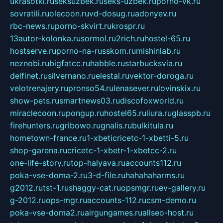
ukrasotki.ru
seksuzbek.ru
seks-uzbek.ru
porno-vk.ru
sovratili.ru
olecoon.ru
vd-dosug.ru
adonyev.ru
rbc-news.ru
porno-skvirt.ru
krospr.ru
13autor-kolonka.ru
sormol.ru
2rich.ru
hostel-65.ru
hostserve.ru
porno-na-russkom.ru
mishinlab.ru
neznobi.ru
bigfatcc.ru
habble.ru
starbucksvia.ru
delfinet.ru
silvernano.ru
elestal.ru
vektor-doroga.ru
velotrenajery.ru
pronso54.ru
lenasever.ru
lovinskix.ru
show-pets.ru
smartnews03.ru
discofoxworld.ru
miraclecoon.ru
pongup.ru
hostel65.ru
liura.ru
glasspb.ru
firehunters.ru
gribowo.ru
gnalis.ru
bulkitula.ru
hometown-france.ru
1-xbeticricetc-1-xbetti-5.ru
shop-garena.ru
cricetc-1-xbetr-1-xbetcc-2.ru
one-life-story.ru
top-halyava.ru
accounts112.ru
poka-vse-doma-2.ru
3-d-file.ru
hahahaharms.ru
g2012.ru
tst-1.ru
shaggy-cat.ru
opsmgr.ru
ev-gallery.ru
g-2012.ru
ops-mgr.ru
accounts-112.ru
csm-demo.ru
poka-vse-doma2.ru
airgungames.ru
allseo-host.ru