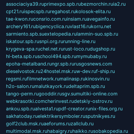
associaciya39.ru
primexpo.spb.ru
bezmorchin.ru
ia2.ru
cpt21.ru
ispecspb.ru
regahost.ru
kolosok-elita.ru
tae-kwon.ru
consrio.com.ru
insiam.ru
avegainfo.ru
archery161.ru
bigencyclica.ru
vlast16.ru
korru.net
sarmiento.spb.su
extelopedia.ru
lammin-suo.spb.ru
iskatour.spb.ru
snpi.org.ru
running-line.ru
krygeva-spa.ru
chel.net.ru
rust-loco.ru
dugshop.ru
hl-beta.spb.ru
school494.spb.ru
mymubaby.ru
epoha-metalband.ru
ngr.spb.ru
rusgosnews.com
dieselvostok.ru
24hostel.msk.ru
w-dev.ru
f-ship.ru
regsmi.ru
filmnetwork.ru
malinasp.ru
kinosvin.ru
h2o-salon.ru
malutkayork.ru
deltaprim.spb.ru
tango-perm.ru
gooddir.ru
sgv.su
multiki-online.com
webkrasotki.com
cherinvest.ru
detskiy-ostrov.ru
ankou.spb.ru
alvesta1.ru
pdf-creator.ru
nix-files.org.ru
sakhatoday.ru
elektrikersymboler.ru
sputnikyes.ru
golf2club.msk.ru
aeforums.ru
zallclub.ru
multimodal.msk.ru
habaigry.ru
haikko.ru
sobakopedia.ru