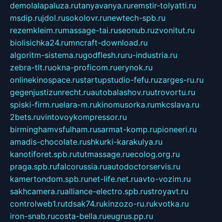
demolalapaluza.ru
tanyavanya.ru
remstir-tolyatti.ru
msdip.ru
jdol.ru
sokolovr.ru
newtech-spb.ru
rezemkleim.ru
massage-tai.ru
seonub.ru
zvonitut.ru
biolisichka24.ru
mncraft-download.ru
algoritm-sistema.ru
godflesh.ru
ru-industria.ru
zebra-tlt.ru
okna-proficom.ru
erynok.ru
onlinekinospace.ru
startupstudio-fefu.ru
zarges-ru.ru
gegenjustizunrecht.ru
autobalashov.ru
utrovortu.ru
spiski-firm.ru
elara-m.ru
kinomusorka.ru
mkcslava.ru
2bets.ru
vintovoykompressor.ru
birminghamvsfulham.ru
sarmat-komp.ru
pioneeri.ru
amadis-chocolate.ru
shkurki-karakulya.ru
kanotiforet.spb.ru
tutmassage.ru
ecolog.org.ru
praga.spb.ru
falcorussia.ru
autodoctorservis.ru
kamertondom.spb.ru
net-life.net.ru
avto-vozim.ru
sakhcamera.ru
alliance-electro.spb.ru
stroyavt.ru
controlweb1.ru
tdsak74.ru
kinzozo-ru.ru
kvotka.ru
iron-snab.ru
costa-bella.ru
eugrus.pp.ru