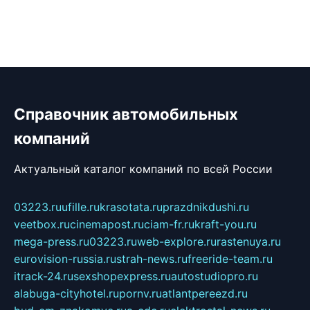
Справочник автомобильных
компаний
Актуальный каталог компаний по всей России
03223.ru
ufille.ru
krasotata.ru
prazdnikdushi.ru
veetbox.ru
cinemapost.ru
ciam-fr.ru
kraft-you.ru
mega-press.ru
03223.ru
web-explore.ru
rastenuya.ru
eurovision-russia.ru
strah-news.ru
freeride-team.ru
itrack-24.ru
sexshopexpress.ru
autostudiopro.ru
alabuga-cityhotel.ru
pornv.ru
atlantpereezd.ru