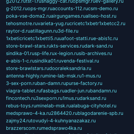
g2012.ru
tst-1.ru
shaggy-cat.ru
opsmgr.ru
ev-gallery.ru
g-2012.ru
ops-mgr.ru
accounts-112.ru
csm-demo.ru
poka-vse-doma2.ru
airgungames.ru
allseo-host.ru
tehosmotre.ru
varieta-yug.ru
cricetc1xbetr1xbetcc2.ru
raytor-d.ru
atillagunn.ru
3d-file.ru
1xbeticricetc1xbetti5.ru
uafoot-statti.ru
e-abis1c.ru
store-brawl-stars.ru
kts-services.ru
dark-sand.ru
sindika-01.ru
sp-life.ru
x-legion.ru
sib-archives.ru
e-abis-1-c.ru
sindika01.ru
venda-festival.ru
store-brawlstars.ru
dooraleksandria.ru
antenna-highly.ru
mine-lab-msk.ru
1-mus.ru
3-sex-porn.ru
ban-damn.ru
purse-factory.ru
viagra-tablet.ru
fasbags.ru
adler-jun.ru
bandamn.ru
fincontech.ru
3sexporn.ru
1mus.ru
darksand.ru
rebus-toys.ru
minelab-msk.ru
alabuga-cityhotel.ru
medsprawo-4-ka.ru
2864420.ru
blagodarenie-spb.ru
zajmy24.ru
tovudyi-4-kuhnyanazakaz.ru
brazzerscom.ru
medsprawo4ka.ru