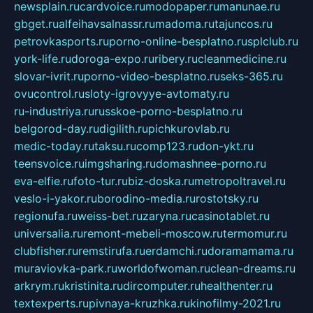
newsplain.ru
cardvoice.ru
modopaper.ru
manunae.ru
gbget.ru
alfeihavsalnassr.ru
madoma.ru
tajuncos.ru
petrovkasports.ru
porno-online-besplatno.ru
splclub.ru
york-life.ru
doroga-expo.ru
ribery.ru
cleanmedicine.ru
slovar-ivrit.ru
porno-video-besplatno.ru
seks-365.ru
ovucontrol.ru
sloty-igrovyye-avtomaty.ru
ru-industriya.ru
russkoe-porno-besplatno.ru
belgorod-day.ru
digilith.ru
pichkurovlab.ru
medic-today.ru
taksu.ru
comp123.ru
don-ykt.ru
teensvoice.ru
imgsharing.ru
domashnee-porno.ru
eva-elfie.ru
foto-tur.ru
biz-doska.ru
metropoltravel.ru
veslo-i-yakor.ru
borodino-media.ru
rostotsky.ru
regionufa.ru
weiss-bet.ru
zaryna.ru
casinotablet.ru
universalia.ru
remont-mebeli-moscow.ru
termomur.ru
clubfisher.ru
remstirufa.ru
erdamchi.ru
doramamama.ru
muraviovka-park.ru
worldofwoman.ru
clean-dreams.ru
arkrym.ru
kristinita.ru
dircomputer.ru
healthenter.ru
textexperts.ru
pivnaya-kruzhka.ru
kinofilmy-2021.ru