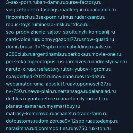
3-sex-porn.ru
ban-damn.ru
purse-factory.ru
viagra-tablet.ru
fasbags.ru
adler-jun.ru
bandamn.ru
fincontech.ru
3sexporn.ru
1mus.ru
darksand.ru
rebus-toys.ru
minelab-msk.ru
rtdco.ru
seo-prodvizhenie-sajtov-stroitelnyh-kompanij.ru
card-voice.ru
rulonnyygazon177.ru
snow-guard.ru
domizbrusa-9x12spb.ru
demaholding.ru
aalse.ru
a380club.ru
argentinamia.ru
perkoka.ru
movie-one.ru
perk-oka.ru
g-octopus.ru
sibarchives.ru
andreislyusar.ru
naruto-x.ru
pursefactory.ru
tor-lyubov-i-grom.ru
spayderhed-2022.ru
movieone.ru
evro-dez.ru
webamator.ru
ma-absolut1.ru
avtopomosch27.ru
nv-750.ru
news-plain.ru
nertansaga.ru
delanalad.ru
dizfiles.ru
youtubefree.ru
aria-family.ru
roadli.ru
planeta-samara.ru
mysmartbuy.ru
matrasy-kemerovo.ru
ashanet.ru
trade-farm.ru
dotcustoms.ru
domizbrusa9x12spb.ru
autodamp.ru
narasimha.ru
djcommodities.ru
nv750.ru
x-ton.ru