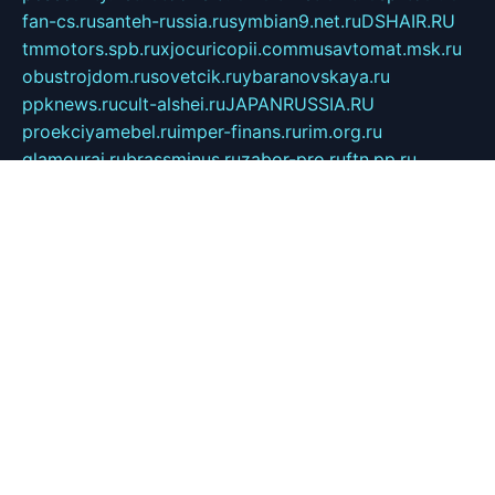
fan-cs.ru
santeh-russia.ru
symbian9.net.ru
DSHAIR.RU
tmmotors.spb.ru
xjocuricopii.com
musavtomat.msk.ru
obustrojdom.ru
sovetcik.ru
ybaranovskaya.ru
ppknews.ru
cult-alshei.ru
JAPANRUSSIA.RU
proekciyamebel.ru
imper-finans.ru
rim.org.ru
glamourai.ru
brassminus.ru
zabor-pro.ru
ftn.pp.ru
dorogoe58.ru
laimengpacker.ru
kuzova-zapchasti.ru
sageerp.ru
taxodrom.ru
dsrazvitie.ru
hardcity.net.ru
ratinghomegames.ru
topservice25.ru
gubernyan.ru
gtglasslined.ru
ii4.ru
tssport.spb.ru
andorra24.com
blackwallstreet.ru
oboimos.ru
optim-doors.com.ru
ikuch.ru
nycr.org.ru
npa21.ru
vremya-ch.spb.ru
desert000.ru
ivtorgi.ru
ifiori.ru
catalog-statei.ru
dcv.org.ru
spetsmaster174.ru
ipkameryhiseeu.ru
dum26.ru
ruspol.spb.ru
fr-opendp.ru
kam-solnyshko.ru
cheyenne-arapaho.ru
sevzapmetal.spb.ru
ted-lapidus.spb.ru
parasite-eliminator.ru
sigma-complete.ru
modernworld.ru
dama-moda.ru