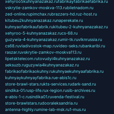
xehyroo5kuhnyanazakaz.ru
fabrikayfabrikaefabrika.ru
vskrytie-zamkov-moskva-113.ru
biletnadom.ru
zed-online.ru
pimchax.ru
brazzers-hd.ru
z-host.ru
kitubeu2kuhnyanazakaz.ru
naperekate.ru
kuhnyaofabrikaufabrik.ru
kitubeu-2-kuhnyanazakaz.ru
xehyroo-5-kuhnyanazakaz.ru
cs-68.ru
guzywia-4-kuhnyanazakaz.ru
mir-tk.ru
vlknrussia.ru
cs68.ru
vladivostok-map.ru
video-seks.ru
bankaribi.ru
raszar.ru
vskrytie-zamkov-moskva113.ru
lipetsktelecom.ru
tovudyi4kuhnyanazakaz.ru
seksuzb.ru
guzywia4kuhnyanazakaz.ru
fabrikaofabrikaokuhny.ru
kuhnyaekuhnyaafabrika.ru
kuhnyaykuhnyayfabrika.ru
e-abis1c.ru
store-brawl-stars.ru
kts-services.ru
dark-sand.ru
sindika-01.ru
sp-life.ru
x-legion.ru
sib-archives.ru
e-abis-1-c.ru
sindika01.ru
venda-festival.ru
store-brawlstars.ru
dooraleksandria.ru
antenna-highly.ru
mine-lab-msk.ru
1-mus.ru