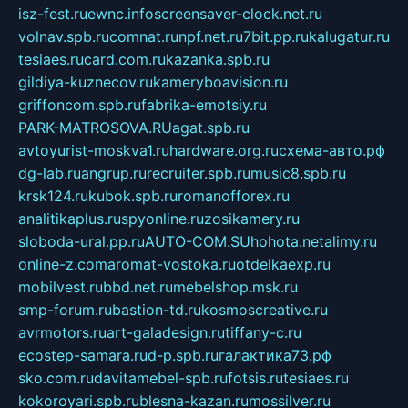
isz-fest.ru
ewnc.info
screensaver-clock.net.ru
volnav.spb.ru
comnat.ru
npf.net.ru
7bit.pp.ru
kalugatur.ru
tesiaes.ru
card.com.ru
kazanka.spb.ru
gildiya-kuznecov.ru
kameryboavision.ru
griffoncom.spb.ru
fabrika-emotsiy.ru
PARK-MATROSOVA.RU
agat.spb.ru
avtoyurist-moskva1.ru
hardware.org.ru
схема-авто.рф
dg-lab.ru
angrup.ru
recruiter.spb.ru
music8.spb.ru
krsk124.ru
kubok.spb.ru
romanofforex.ru
analitikaplus.ru
spyonline.ru
zosikamery.ru
sloboda-ural.pp.ru
AUTO-COM.SU
hohota.net
alimy.ru
online-z.com
aromat-vostoka.ru
otdelkaexp.ru
mobilvest.ru
bbd.net.ru
mebelshop.msk.ru
smp-forum.ru
bastion-td.ru
kosmoscreative.ru
avrmotors.ru
art-galadesign.ru
tiffany-c.ru
ecostep-samara.ru
d-p.spb.ru
галактика73.рф
sko.com.ru
davitamebel-spb.ru
fotsis.ru
tesiaes.ru
kokoroyari.spb.ru
blesna-kazan.ru
mossilver.ru