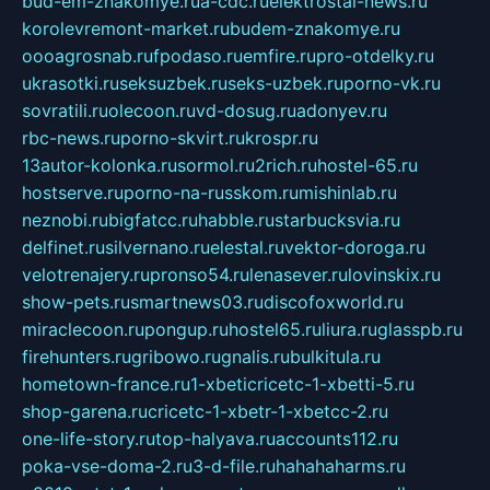
bud-em-znakomye.ru
a-cdc.ru
elektrostal-news.ru
korolevremont-market.ru
budem-znakomye.ru
oooagrosnab.ru
fpodaso.ru
emfire.ru
pro-otdelky.ru
ukrasotki.ru
seksuzbek.ru
seks-uzbek.ru
porno-vk.ru
sovratili.ru
olecoon.ru
vd-dosug.ru
adonyev.ru
rbc-news.ru
porno-skvirt.ru
krospr.ru
13autor-kolonka.ru
sormol.ru
2rich.ru
hostel-65.ru
hostserve.ru
porno-na-russkom.ru
mishinlab.ru
neznobi.ru
bigfatcc.ru
habble.ru
starbucksvia.ru
delfinet.ru
silvernano.ru
elestal.ru
vektor-doroga.ru
velotrenajery.ru
pronso54.ru
lenasever.ru
lovinskix.ru
show-pets.ru
smartnews03.ru
discofoxworld.ru
miraclecoon.ru
pongup.ru
hostel65.ru
liura.ru
glasspb.ru
firehunters.ru
gribowo.ru
gnalis.ru
bulkitula.ru
hometown-france.ru
1-xbeticricetc-1-xbetti-5.ru
shop-garena.ru
cricetc-1-xbetr-1-xbetcc-2.ru
one-life-story.ru
top-halyava.ru
accounts112.ru
poka-vse-doma-2.ru
3-d-file.ru
hahahaharms.ru