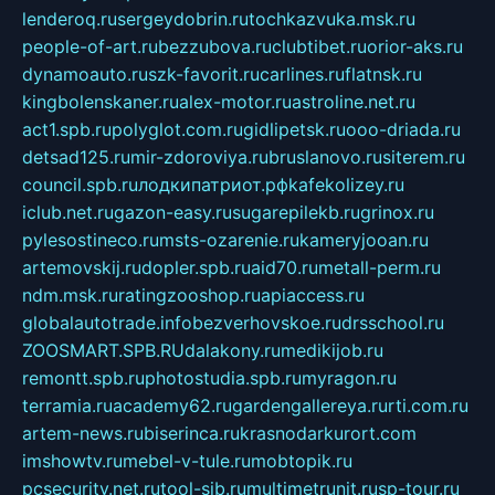
lenderoq.ru
sergeydobrin.ru
tochkazvuka.msk.ru
people-of-art.ru
bezzubova.ru
clubtibet.ru
orior-aks.ru
dynamoauto.ru
szk-favorit.ru
carlines.ru
flatnsk.ru
kingbolenskaner.ru
alex-motor.ru
astroline.net.ru
act1.spb.ru
polyglot.com.ru
gidlipetsk.ru
ooo-driada.ru
detsad125.ru
mir-zdoroviya.ru
bruslanovo.ru
siterem.ru
council.spb.ru
лодкипатриот.рф
kafekolizey.ru
iclub.net.ru
gazon-easy.ru
sugarepilekb.ru
grinox.ru
pylesostineco.ru
msts-ozarenie.ru
kameryjooan.ru
artemovskij.ru
dopler.spb.ru
aid70.ru
metall-perm.ru
ndm.msk.ru
ratingzooshop.ru
apiaccess.ru
globalautotrade.info
bezverhovskoe.ru
drsschool.ru
ZOOSMART.SPB.RU
dalakony.ru
medikijob.ru
remontt.spb.ru
photostudia.spb.ru
myragon.ru
terramia.ru
academy62.ru
gardengallereya.ru
rti.com.ru
artem-news.ru
biserinca.ru
krasnodarkurort.com
imshowtv.ru
mebel-v-tule.ru
mobtopik.ru
pcsecurity.net.ru
tool-sib.ru
multimetrunit.ru
sp-tour.ru