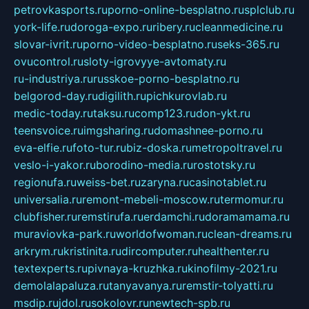
petrovkasports.ru
porno-online-besplatno.ru
splclub.ru
york-life.ru
doroga-expo.ru
ribery.ru
cleanmedicine.ru
slovar-ivrit.ru
porno-video-besplatno.ru
seks-365.ru
ovucontrol.ru
sloty-igrovyye-avtomaty.ru
ru-industriya.ru
russkoe-porno-besplatno.ru
belgorod-day.ru
digilith.ru
pichkurovlab.ru
medic-today.ru
taksu.ru
comp123.ru
don-ykt.ru
teensvoice.ru
imgsharing.ru
domashnee-porno.ru
eva-elfie.ru
foto-tur.ru
biz-doska.ru
metropoltravel.ru
veslo-i-yakor.ru
borodino-media.ru
rostotsky.ru
regionufa.ru
weiss-bet.ru
zaryna.ru
casinotablet.ru
universalia.ru
remont-mebeli-moscow.ru
termomur.ru
clubfisher.ru
remstirufa.ru
erdamchi.ru
doramamama.ru
muraviovka-park.ru
worldofwoman.ru
clean-dreams.ru
arkrym.ru
kristinita.ru
dircomputer.ru
healthenter.ru
textexperts.ru
pivnaya-kruzhka.ru
kinofilmy-2021.ru
demolalapaluza.ru
tanyavanya.ru
remstir-tolyatti.ru
msdip.ru
jdol.ru
sokolovr.ru
newtech-spb.ru