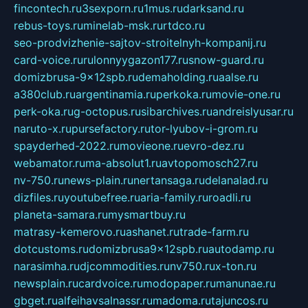
fincontech.ru
3sexporn.ru
1mus.ru
darksand.ru
rebus-toys.ru
minelab-msk.ru
rtdco.ru
seo-prodvizhenie-sajtov-stroitelnyh-kompanij.ru
card-voice.ru
rulonnyygazon177.ru
snow-guard.ru
domizbrusa-9x12spb.ru
demaholding.ru
aalse.ru
a380club.ru
argentinamia.ru
perkoka.ru
movie-one.ru
perk-oka.ru
g-octopus.ru
sibarchives.ru
andreislyusar.ru
naruto-x.ru
pursefactory.ru
tor-lyubov-i-grom.ru
spayderhed-2022.ru
movieone.ru
evro-dez.ru
webamator.ru
ma-absolut1.ru
avtopomosch27.ru
nv-750.ru
news-plain.ru
nertansaga.ru
delanalad.ru
dizfiles.ru
youtubefree.ru
aria-family.ru
roadli.ru
planeta-samara.ru
mysmartbuy.ru
matrasy-kemerovo.ru
ashanet.ru
trade-farm.ru
dotcustoms.ru
domizbrusa9x12spb.ru
autodamp.ru
narasimha.ru
djcommodities.ru
nv750.ru
x-ton.ru
newsplain.ru
cardvoice.ru
modopaper.ru
manunae.ru
gbget.ru
alfeihavsalnassr.ru
madoma.ru
tajuncos.ru