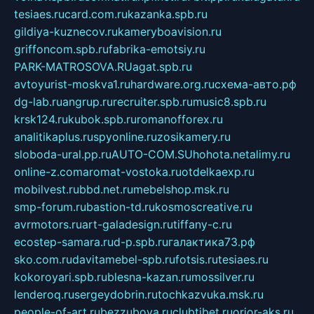
tesiaes.ru
card.com.ru
kazanka.spb.ru
gildiya-kuznecov.ru
kameryboavision.ru
griffoncom.spb.ru
fabrika-emotsiy.ru
PARK-MATROSOVA.RU
agat.spb.ru
avtoyurist-moskva1.ru
hardware.org.ru
схема-авто.рф
dg-lab.ru
angrup.ru
recruiter.spb.ru
music8.spb.ru
krsk124.ru
kubok.spb.ru
romanofforex.ru
analitikaplus.ru
spyonline.ru
zosikamery.ru
sloboda-ural.pp.ru
AUTO-COM.SU
hohota.net
alimy.ru
online-z.com
aromat-vostoka.ru
otdelkaexp.ru
mobilvest.ru
bbd.net.ru
mebelshop.msk.ru
smp-forum.ru
bastion-td.ru
kosmoscreative.ru
avrmotors.ru
art-galadesign.ru
tiffany-c.ru
ecostep-samara.ru
d-p.spb.ru
галактика73.рф
sko.com.ru
davitamebel-spb.ru
fotsis.ru
tesiaes.ru
kokoroyari.spb.ru
blesna-kazan.ru
mossilver.ru
lenderoq.ru
sergeydobrin.ru
tochkazvuka.msk.ru
people-of-art.ru
bezzubova.ru
clubtibet.ru
orior-aks.ru