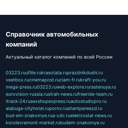
Справочник автомобильных
компаний
Актуальный каталог компаний по всей России
03223.ru
ufille.ru
krasotata.ru
prazdnikdushi.ru
veetbox.ru
cinemapost.ru
ciam-fr.ru
kraft-you.ru
mega-press.ru
03223.ru
web-explore.ru
rastenuya.ru
eurovision-russia.ru
strah-news.ru
freeride-team.ru
itrack-24.ru
sexshopexpress.ru
autostudiopro.ru
alabuga-cityhotel.ru
pornv.ru
atlantpereezd.ru
bud-em-znakomye.ru
a-cdc.ru
elektrostal-news.ru
korolevremont-market.ru
budem-znakomye.ru