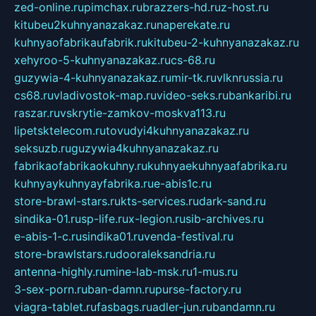
zed-online.ru
pimchax.ru
brazzers-hd.ru
z-host.ru
kitubeu2kuhnyanazakaz.ru
naperekate.ru
kuhnyaofabrikaufabrik.ru
kitubeu-2-kuhnyanazakaz.ru
xehyroo-5-kuhnyanazakaz.ru
cs-68.ru
guzywia-4-kuhnyanazakaz.ru
mir-tk.ru
vlknrussia.ru
cs68.ru
vladivostok-map.ru
video-seks.ru
bankaribi.ru
raszar.ru
vskrytie-zamkov-moskva113.ru
lipetsktelecom.ru
tovudyi4kuhnyanazakaz.ru
seksuzb.ru
guzywia4kuhnyanazakaz.ru
fabrikaofabrikaokuhny.ru
kuhnyaekuhnyaafabrika.ru
kuhnyaykuhnyayfabrika.ru
e-abis1c.ru
store-brawl-stars.ru
kts-services.ru
dark-sand.ru
sindika-01.ru
sp-life.ru
x-legion.ru
sib-archives.ru
e-abis-1-c.ru
sindika01.ru
venda-festival.ru
store-brawlstars.ru
dooraleksandria.ru
antenna-highly.ru
mine-lab-msk.ru
1-mus.ru
3-sex-porn.ru
ban-damn.ru
purse-factory.ru
viagra-tablet.ru
fasbags.ru
adler-jun.ru
bandamn.ru