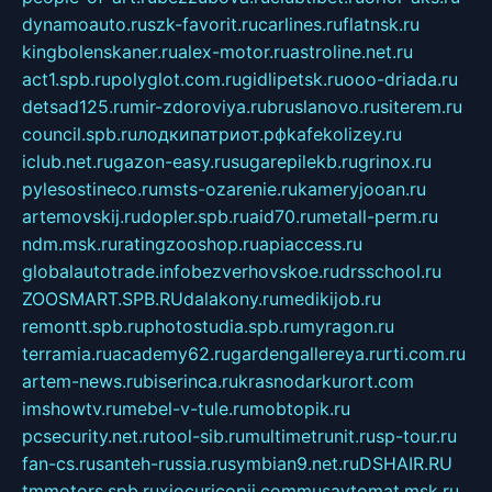
dynamoauto.ru
szk-favorit.ru
carlines.ru
flatnsk.ru
kingbolenskaner.ru
alex-motor.ru
astroline.net.ru
act1.spb.ru
polyglot.com.ru
gidlipetsk.ru
ooo-driada.ru
detsad125.ru
mir-zdoroviya.ru
bruslanovo.ru
siterem.ru
council.spb.ru
лодкипатриот.рф
kafekolizey.ru
iclub.net.ru
gazon-easy.ru
sugarepilekb.ru
grinox.ru
pylesostineco.ru
msts-ozarenie.ru
kameryjooan.ru
artemovskij.ru
dopler.spb.ru
aid70.ru
metall-perm.ru
ndm.msk.ru
ratingzooshop.ru
apiaccess.ru
globalautotrade.info
bezverhovskoe.ru
drsschool.ru
ZOOSMART.SPB.RU
dalakony.ru
medikijob.ru
remontt.spb.ru
photostudia.spb.ru
myragon.ru
terramia.ru
academy62.ru
gardengallereya.ru
rti.com.ru
artem-news.ru
biserinca.ru
krasnodarkurort.com
imshowtv.ru
mebel-v-tule.ru
mobtopik.ru
pcsecurity.net.ru
tool-sib.ru
multimetrunit.ru
sp-tour.ru
fan-cs.ru
santeh-russia.ru
symbian9.net.ru
DSHAIR.RU
tmmotors.spb.ru
xjocuricopii.com
musavtomat.msk.ru