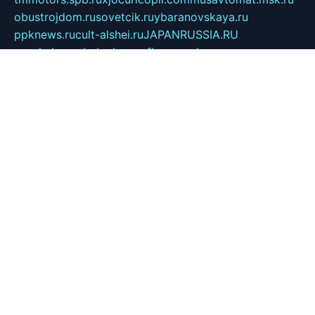
obustrojdom.ru
sovetcik.ru
ybaranovskaya.ru
ppknews.ru
cult-alshei.ru
JAPANRUSSIA.RU
proekciyamebel.ru
imper-finans.ru
rim.org.ru
glamourai.ru
brassminus.ru
zabor-pro.ru
ftn.pp.ru
dorogoe58.ru
laimengpacker.ru
kuzova-zapchasti.ru
sageerp.ru
taxodrom.ru
dsrazvitie.ru
hardcity.net.ru
ratinghomegames.ru
topservice25.ru
gubernyan.ru
gtglasslined.ru
ii4.ru
tssport.spb.ru
andorra24.com
blackwallstreet.ru
oboimos.ru
optim-doors.com.ru
ikuch.ru
nycr.org.ru
npa21.ru
vremya-ch.spb.ru
desert000.ru
ivtorgi.ru
ifiori.ru
catalog-statei.ru
dcv.org.ru
spetsmaster174.ru
ipkameryhiseeu.ru
dum26.ru
ruspol.spb.ru
fr-opendp.ru
kam-solnyshko.ru
cheyenne-arapaho.ru
sevzapmetal.spb.ru
ted-lapidus.spb.ru
parasite-eliminator.ru
sigma-complete.ru
modernworld.ru
dama-moda.ru
eholot-group.ru
sk-nvkz.ru
DRONGOLD.RU