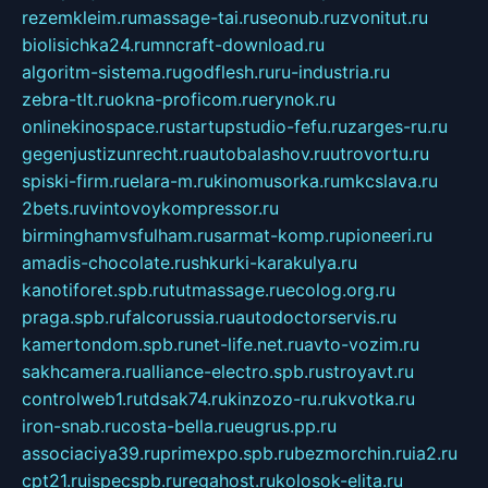
rezemkleim.ru
massage-tai.ru
seonub.ru
zvonitut.ru
biolisichka24.ru
mncraft-download.ru
algoritm-sistema.ru
godflesh.ru
ru-industria.ru
zebra-tlt.ru
okna-proficom.ru
erynok.ru
onlinekinospace.ru
startupstudio-fefu.ru
zarges-ru.ru
gegenjustizunrecht.ru
autobalashov.ru
utrovortu.ru
spiski-firm.ru
elara-m.ru
kinomusorka.ru
mkcslava.ru
2bets.ru
vintovoykompressor.ru
birminghamvsfulham.ru
sarmat-komp.ru
pioneeri.ru
amadis-chocolate.ru
shkurki-karakulya.ru
kanotiforet.spb.ru
tutmassage.ru
ecolog.org.ru
praga.spb.ru
falcorussia.ru
autodoctorservis.ru
kamertondom.spb.ru
net-life.net.ru
avto-vozim.ru
sakhcamera.ru
alliance-electro.spb.ru
stroyavt.ru
controlweb1.ru
tdsak74.ru
kinzozo-ru.ru
kvotka.ru
iron-snab.ru
costa-bella.ru
eugrus.pp.ru
associaciya39.ru
primexpo.spb.ru
bezmorchin.ru
ia2.ru
cpt21.ru
ispecspb.ru
regahost.ru
kolosok-elita.ru