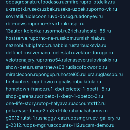
oooagrosnab.ru
fpodaso.ru
emfire.ru
pro-otdelky.ru
ukrasotki.ru
seksuzbek.ru
seks-uzbek.ru
porno-vk.ru
sovratili.ru
olecoon.ru
vd-dosug.ru
adonyev.ru
rbc-news.ru
porno-skvirt.ru
krospr.ru
13autor-kolonka.ru
sormol.ru
2rich.ru
hostel-65.ru
hostserve.ru
porno-na-russkom.ru
mishinlab.ru
neznobi.ru
bigfatcc.ru
habble.ru
starbucksvia.ru
delfinet.ru
silvernano.ru
elestal.ru
vektor-doroga.ru
velotrenajery.ru
pronso54.ru
lenasever.ru
lovinskix.ru
show-pets.ru
smartnews03.ru
discofoxworld.ru
miraclecoon.ru
pongup.ru
hostel65.ru
liura.ru
glasspb.ru
firehunters.ru
gribowo.ru
gnalis.ru
bulkitula.ru
hometown-france.ru
1-xbeticricetc-1-xbetti-5.ru
shop-garena.ru
cricetc-1-xbetr-1-xbetcc-2.ru
one-life-story.ru
top-halyava.ru
accounts112.ru
poka-vse-doma-2.ru
3-d-file.ru
hahahaharms.ru
g2012.ru
tst-1.ru
shaggy-cat.ru
opsmgr.ru
ev-gallery.ru
g-2012.ru
ops-mgr.ru
accounts-112.ru
csm-demo.ru