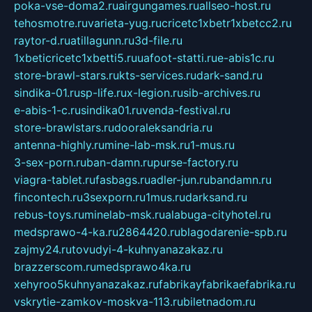
poka-vse-doma2.ru
airgungames.ru
allseo-host.ru
tehosmotre.ru
varieta-yug.ru
cricetc1xbetr1xbetcc2.ru
raytor-d.ru
atillagunn.ru
3d-file.ru
1xbeticricetc1xbetti5.ru
uafoot-statti.ru
e-abis1c.ru
store-brawl-stars.ru
kts-services.ru
dark-sand.ru
sindika-01.ru
sp-life.ru
x-legion.ru
sib-archives.ru
e-abis-1-c.ru
sindika01.ru
venda-festival.ru
store-brawlstars.ru
dooraleksandria.ru
antenna-highly.ru
mine-lab-msk.ru
1-mus.ru
3-sex-porn.ru
ban-damn.ru
purse-factory.ru
viagra-tablet.ru
fasbags.ru
adler-jun.ru
bandamn.ru
fincontech.ru
3sexporn.ru
1mus.ru
darksand.ru
rebus-toys.ru
minelab-msk.ru
alabuga-cityhotel.ru
medsprawo-4-ka.ru
2864420.ru
blagodarenie-spb.ru
zajmy24.ru
tovudyi-4-kuhnyanazakaz.ru
brazzerscom.ru
medsprawo4ka.ru
xehyroo5kuhnyanazakaz.ru
fabrikayfabrikaefabrika.ru
vskrytie-zamkov-moskva-113.ru
biletnadom.ru