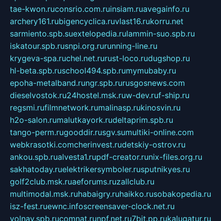
tae-kwon.ru
consrio.com.ru
insiam.ru
avegainfo.ru
archery161.ru
bigencyclica.ru
vlast16.ru
korru.net
sarmiento.spb.su
extelopedia.ru
lammin-suo.spb.ru
iskatour.spb.ru
snpi.org.ru
running-line.ru
krygeva-spa.ru
chel.net.ru
rust-loco.ru
dugshop.ru
hl-beta.spb.ru
school494.spb.ru
mymubaby.ru
epoha-metalband.ru
ngr.spb.ru
rusgosnews.com
dieselvostok.ru
24hostel.msk.ru
w-dev.ru
f-ship.ru
regsmi.ru
filmnetwork.ru
malinasp.ru
kinosvin.ru
h2o-salon.ru
malutkayork.ru
deltaprim.spb.ru
tango-perm.ru
gooddir.ru
sgv.su
multiki-online.com
webkrasotki.com
cherinvest.ru
detskiy-ostrov.ru
ankou.spb.ru
alvesta1.ru
pdf-creator.ru
nix-files.org.ru
sakhatoday.ru
elektrikersymboler.ru
sputnikyes.ru
golf2club.msk.ru
aeforums.ru
zallclub.ru
multimodal.msk.ru
habaigry.ru
haikko.ru
sobakopedia.ru
isz-fest.ru
ewnc.info
screensaver-clock.net.ru
volnav.spb.ru
comnat.ru
npf.net.ru
7bit.pp.ru
kalugatur.ru