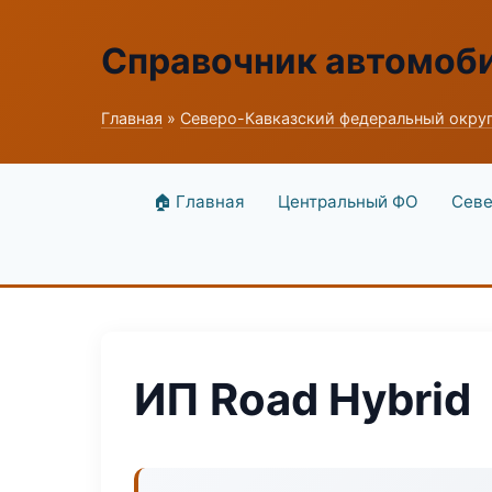
Справочник автомоб
Главная
»
Северо-Кавказский федеральный окру
🏠 Главная
Центральный ФО
Севе
ИП Road Hybrid