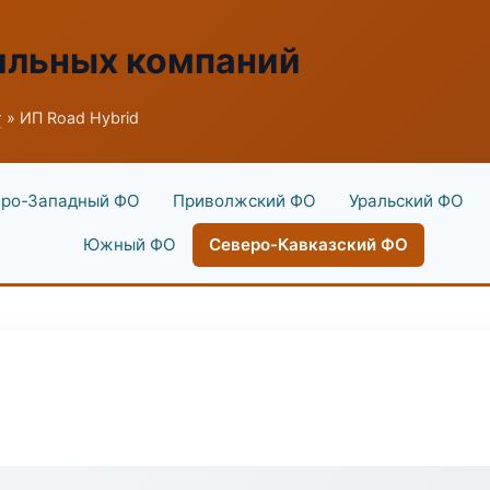
ильных компаний
г
» ИП Road Hybrid
ро-Западный ФО
Приволжский ФО
Уральский ФО
Южный ФО
Северо-Кавказский ФО