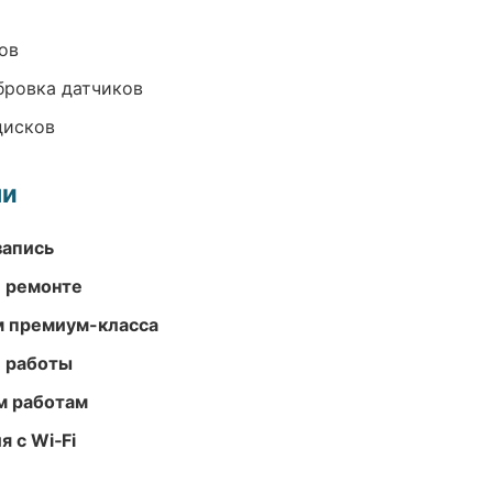
ов
ибровка датчиков
дисков
ми
запись
и ремонте
м премиум-класса
е работы
м работам
 с Wi‑Fi