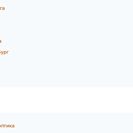
га
а
бург
оптика