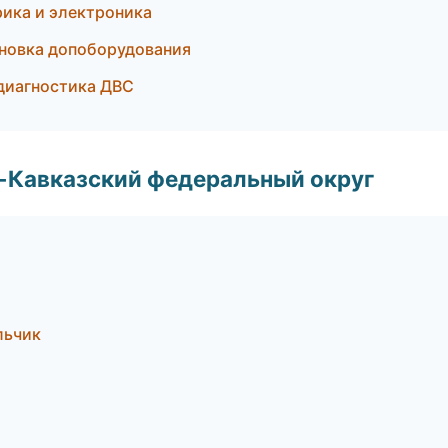
рика и электроника
новка допоборудования
 диагностика ДВС
о-Кавказский федеральный округ
альчик