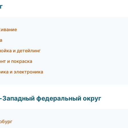
г
живание
а
мойка и детейлинг
нт и покраска
ика и электроника
о-Западный федеральный округ
рбург