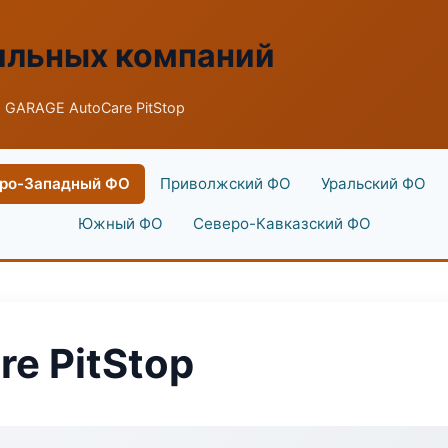
ильных компаний
 GARAGE AutoCare PitStop
ро-Западный ФО
Приволжский ФО
Уральский ФО
Южный ФО
Северо-Кавказский ФО
e PitStop