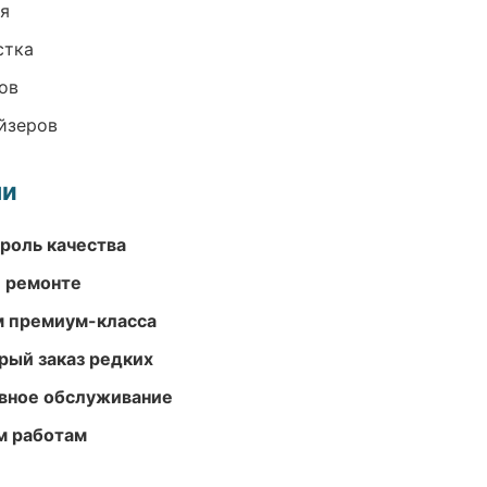
ия
стка
ов
йзеров
ми
роль качества
и ремонте
м премиум-класса
рый заказ редких
вное обслуживание
м работам