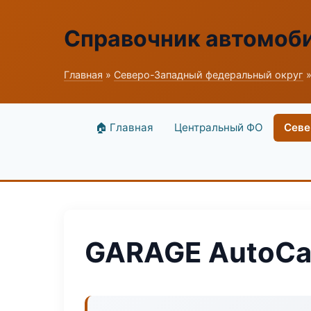
Справочник автомоб
Главная
»
Северо-Западный федеральный округ
»
🏠 Главная
Центральный ФО
Севе
GARAGE AutoCar