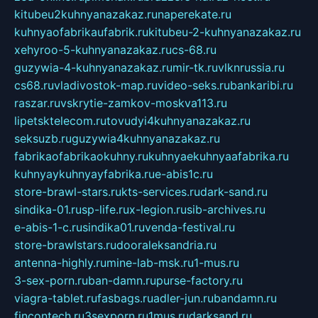
kitubeu2kuhnyanazakaz.ru
naperekate.ru
kuhnyaofabrikaufabrik.ru
kitubeu-2-kuhnyanazakaz.ru
xehyroo-5-kuhnyanazakaz.ru
cs-68.ru
guzywia-4-kuhnyanazakaz.ru
mir-tk.ru
vlknrussia.ru
cs68.ru
vladivostok-map.ru
video-seks.ru
bankaribi.ru
raszar.ru
vskrytie-zamkov-moskva113.ru
lipetsktelecom.ru
tovudyi4kuhnyanazakaz.ru
seksuzb.ru
guzywia4kuhnyanazakaz.ru
fabrikaofabrikaokuhny.ru
kuhnyaekuhnyaafabrika.ru
kuhnyaykuhnyayfabrika.ru
e-abis1c.ru
store-brawl-stars.ru
kts-services.ru
dark-sand.ru
sindika-01.ru
sp-life.ru
x-legion.ru
sib-archives.ru
e-abis-1-c.ru
sindika01.ru
venda-festival.ru
store-brawlstars.ru
dooraleksandria.ru
antenna-highly.ru
mine-lab-msk.ru
1-mus.ru
3-sex-porn.ru
ban-damn.ru
purse-factory.ru
viagra-tablet.ru
fasbags.ru
adler-jun.ru
bandamn.ru
fincontech.ru
3sexporn.ru
1mus.ru
darksand.ru