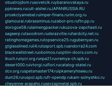
obustrojdom.ru
sovetcik.ru
ybaranovskaya.ru
ppknews.ru
cult-alshei.ru
JAPANRUSSIA.RU
proekciyamebel.ru
imper-finans.ru
rim.org.ru
glamourai.ru
brassminus.ru
zabor-pro.ru
ftn.pp.ru
dorogoe58.ru
laimengpacker.ru
kuzova-zapchasti.ru
sageerp.ru
taxodrom.ru
dsrazvitie.ru
hardcity.net.ru
ratinghomegames.ru
topservice25.ru
gubernyan.ru
gtglasslined.ru
ii4.ru
tssport.spb.ru
andorra24.com
blackwallstreet.ru
oboimos.ru
optim-doors.com.ru
ikuch.ru
nycr.org.ru
npa21.ru
vremya-ch.spb.ru
desert000.ru
ivtorgi.ru
ifiori.ru
catalog-statei.ru
dcv.org.ru
spetsmaster174.ru
ipkameryhiseeu.ru
dum26.ru
ruspol.spb.ru
fr-opendp.ru
kam-solnyshko.ru
cheyenne-arapaho.ru
sevzapmetal.spb.ru
ted-lapidus.spb.ru
parasite-eliminator.ru
sigma-complete.ru
modernworld.ru
dama-moda.ru
eholot-group.ru
sk-nvkz.ru
DRONGOLD.RU
democratia2.ru
i-farmer.ru
mass-sport.org