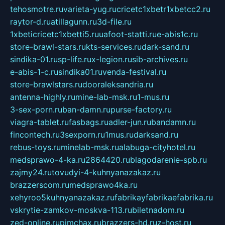
tehosmotre.ru
varieta-yug.ru
cricetc1xbetr1xbetcc2.ru
raytor-d.ru
atillagunn.ru
3d-file.ru
1xbeticricetc1xbetti5.ru
uafoot-statti.ru
e-abis1c.ru
store-brawl-stars.ru
kts-services.ru
dark-sand.ru
sindika-01.ru
sp-life.ru
x-legion.ru
sib-archives.ru
e-abis-1-c.ru
sindika01.ru
venda-festival.ru
store-brawlstars.ru
dooraleksandria.ru
antenna-highly.ru
mine-lab-msk.ru
1-mus.ru
3-sex-porn.ru
ban-damn.ru
purse-factory.ru
viagra-tablet.ru
fasbags.ru
adler-jun.ru
bandamn.ru
fincontech.ru
3sexporn.ru
1mus.ru
darksand.ru
rebus-toys.ru
minelab-msk.ru
alabuga-cityhotel.ru
medsprawo-4-ka.ru
2864420.ru
blagodarenie-spb.ru
zajmy24.ru
tovudyi-4-kuhnyanazakaz.ru
brazzerscom.ru
medsprawo4ka.ru
xehyroo5kuhnyanazakaz.ru
fabrikayfabrikaefabrika.ru
vskrytie-zamkov-moskva-113.ru
biletnadom.ru
zed-online.ru
pimchax.ru
brazzers-hd.ru
z-host.ru