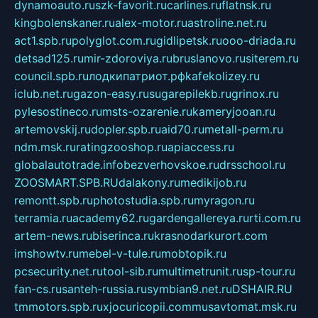
dynamoauto.ru
szk-favorit.ru
carlines.ru
flatnsk.ru
kingbolenskaner.ru
alex-motor.ru
astroline.net.ru
act1.spb.ru
polyglot.com.ru
gidlipetsk.ru
ooo-driada.ru
detsad125.ru
mir-zdoroviya.ru
bruslanovo.ru
siterem.ru
council.spb.ru
лодкипатриот.рф
kafekolizey.ru
iclub.net.ru
gazon-easy.ru
sugarepilekb.ru
grinox.ru
pylesostineco.ru
msts-ozarenie.ru
kameryjooan.ru
artemovskij.ru
dopler.spb.ru
aid70.ru
metall-perm.ru
ndm.msk.ru
ratingzooshop.ru
apiaccess.ru
globalautotrade.info
bezverhovskoe.ru
drsschool.ru
ZOOSMART.SPB.RU
dalakony.ru
medikijob.ru
remontt.spb.ru
photostudia.spb.ru
myragon.ru
terramia.ru
academy62.ru
gardengallereya.ru
rti.com.ru
artem-news.ru
biserinca.ru
krasnodarkurort.com
imshowtv.ru
mebel-v-tule.ru
mobtopik.ru
pcsecurity.net.ru
tool-sib.ru
multimetrunit.ru
sp-tour.ru
fan-cs.ru
santeh-russia.ru
symbian9.net.ru
DSHAIR.RU
tmmotors.spb.ru
xjocuricopii.com
musavtomat.msk.ru