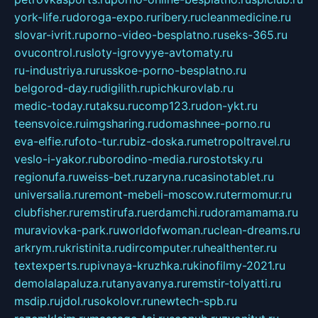
york-life.ru
doroga-expo.ru
ribery.ru
cleanmedicine.ru
slovar-ivrit.ru
porno-video-besplatno.ru
seks-365.ru
ovucontrol.ru
sloty-igrovyye-avtomaty.ru
ru-industriya.ru
russkoe-porno-besplatno.ru
belgorod-day.ru
digilith.ru
pichkurovlab.ru
medic-today.ru
taksu.ru
comp123.ru
don-ykt.ru
teensvoice.ru
imgsharing.ru
domashnee-porno.ru
eva-elfie.ru
foto-tur.ru
biz-doska.ru
metropoltravel.ru
veslo-i-yakor.ru
borodino-media.ru
rostotsky.ru
regionufa.ru
weiss-bet.ru
zaryna.ru
casinotablet.ru
universalia.ru
remont-mebeli-moscow.ru
termomur.ru
clubfisher.ru
remstirufa.ru
erdamchi.ru
doramamama.ru
muraviovka-park.ru
worldofwoman.ru
clean-dreams.ru
arkrym.ru
kristinita.ru
dircomputer.ru
healthenter.ru
textexperts.ru
pivnaya-kruzhka.ru
kinofilmy-2021.ru
demolalapaluza.ru
tanyavanya.ru
remstir-tolyatti.ru
msdip.ru
jdol.ru
sokolovr.ru
newtech-spb.ru