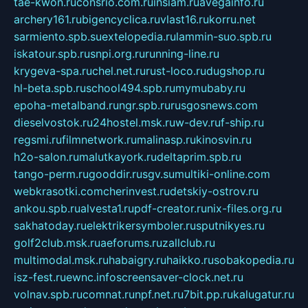
tae-kwon.ru
consrio.com.ru
insiam.ru
avegainfo.ru
archery161.ru
bigencyclica.ru
vlast16.ru
korru.net
sarmiento.spb.su
extelopedia.ru
lammin-suo.spb.ru
iskatour.spb.ru
snpi.org.ru
running-line.ru
krygeva-spa.ru
chel.net.ru
rust-loco.ru
dugshop.ru
hl-beta.spb.ru
school494.spb.ru
mymubaby.ru
epoha-metalband.ru
ngr.spb.ru
rusgosnews.com
dieselvostok.ru
24hostel.msk.ru
w-dev.ru
f-ship.ru
regsmi.ru
filmnetwork.ru
malinasp.ru
kinosvin.ru
h2o-salon.ru
malutkayork.ru
deltaprim.spb.ru
tango-perm.ru
gooddir.ru
sgv.su
multiki-online.com
webkrasotki.com
cherinvest.ru
detskiy-ostrov.ru
ankou.spb.ru
alvesta1.ru
pdf-creator.ru
nix-files.org.ru
sakhatoday.ru
elektrikersymboler.ru
sputnikyes.ru
golf2club.msk.ru
aeforums.ru
zallclub.ru
multimodal.msk.ru
habaigry.ru
haikko.ru
sobakopedia.ru
isz-fest.ru
ewnc.info
screensaver-clock.net.ru
volnav.spb.ru
comnat.ru
npf.net.ru
7bit.pp.ru
kalugatur.ru