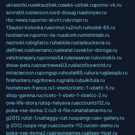
ukrasotki.ru
seksuzbek.ru
seks-uzbek.ru
porno-vk.ru
sovratili.ru
olecoon.ru
vd-dosug.ru
adonyev.ru
rbc-news.ru
porno-skvirt.ru
krospr.ru
13autor-kolonka.ru
sormol.ru
2rich.ru
hostel-65.ru
hostserve.ru
porno-na-russkom.ru
mishinlab.ru
neznobi.ru
bigfatcc.ru
habble.ru
starbucksvia.ru
delfinet.ru
silvernano.ru
elestal.ru
vektor-doroga.ru
velotrenajery.ru
pronso54.ru
lenasever.ru
lovinskix.ru
show-pets.ru
smartnews03.ru
discofoxworld.ru
miraclecoon.ru
pongup.ru
hostel65.ru
liura.ru
glasspb.ru
firehunters.ru
gribowo.ru
gnalis.ru
bulkitula.ru
hometown-france.ru
1-xbeticricetc-1-xbetti-5.ru
shop-garena.ru
cricetc-1-xbetr-1-xbetcc-2.ru
one-life-story.ru
top-halyava.ru
accounts112.ru
poka-vse-doma-2.ru
3-d-file.ru
hahahaharms.ru
g2012.ru
tst-1.ru
shaggy-cat.ru
opsmgr.ru
ev-gallery.ru
g-2012.ru
ops-mgr.ru
accounts-112.ru
csm-demo.ru
poka-vse-doma2.ru
airgungames.ru
allseo-host.ru