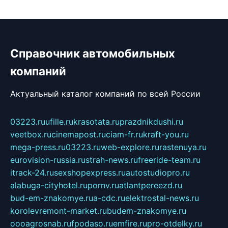
Справочник автомобильных
компаний
Актуальный каталог компаний по всей России
03223.ru
ufille.ru
krasotata.ru
prazdnikdushi.ru
veetbox.ru
cinemapost.ru
ciam-fr.ru
kraft-you.ru
mega-press.ru
03223.ru
web-explore.ru
rastenuya.ru
eurovision-russia.ru
strah-news.ru
freeride-team.ru
itrack-24.ru
sexshopexpress.ru
autostudiopro.ru
alabuga-cityhotel.ru
pornv.ru
atlantpereezd.ru
bud-em-znakomye.ru
a-cdc.ru
elektrostal-news.ru
korolevremont-market.ru
budem-znakomye.ru
oooagrosnab.ru
fpodaso.ru
emfire.ru
pro-otdelky.ru