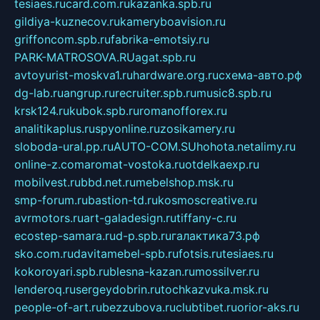
tesiaes.ru
card.com.ru
kazanka.spb.ru
gildiya-kuznecov.ru
kameryboavision.ru
griffoncom.spb.ru
fabrika-emotsiy.ru
PARK-MATROSOVA.RU
agat.spb.ru
avtoyurist-moskva1.ru
hardware.org.ru
схема-авто.рф
dg-lab.ru
angrup.ru
recruiter.spb.ru
music8.spb.ru
krsk124.ru
kubok.spb.ru
romanofforex.ru
analitikaplus.ru
spyonline.ru
zosikamery.ru
sloboda-ural.pp.ru
AUTO-COM.SU
hohota.net
alimy.ru
online-z.com
aromat-vostoka.ru
otdelkaexp.ru
mobilvest.ru
bbd.net.ru
mebelshop.msk.ru
smp-forum.ru
bastion-td.ru
kosmoscreative.ru
avrmotors.ru
art-galadesign.ru
tiffany-c.ru
ecostep-samara.ru
d-p.spb.ru
галактика73.рф
sko.com.ru
davitamebel-spb.ru
fotsis.ru
tesiaes.ru
kokoroyari.spb.ru
blesna-kazan.ru
mossilver.ru
lenderoq.ru
sergeydobrin.ru
tochkazvuka.msk.ru
people-of-art.ru
bezzubova.ru
clubtibet.ru
orior-aks.ru