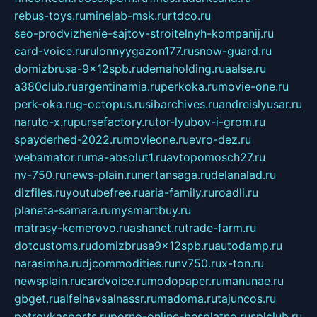
rebus-toys.ru
minelab-msk.ru
rtdco.ru
seo-prodvizhenie-sajtov-stroitelnyh-kompanij.ru
card-voice.ru
rulonnyygazon177.ru
snow-guard.ru
domizbrusa-9x12spb.ru
demaholding.ru
aalse.ru
a380club.ru
argentinamia.ru
perkoka.ru
movie-one.ru
perk-oka.ru
g-octopus.ru
sibarchives.ru
andreislyusar.ru
naruto-x.ru
pursefactory.ru
tor-lyubov-i-grom.ru
spayderhed-2022.ru
movieone.ru
evro-dez.ru
webamator.ru
ma-absolut1.ru
avtopomosch27.ru
nv-750.ru
news-plain.ru
nertansaga.ru
delanalad.ru
dizfiles.ru
youtubefree.ru
aria-family.ru
roadli.ru
planeta-samara.ru
mysmartbuy.ru
matrasy-kemerovo.ru
ashanet.ru
trade-farm.ru
dotcustoms.ru
domizbrusa9x12spb.ru
autodamp.ru
narasimha.ru
djcommodities.ru
nv750.ru
x-ton.ru
newsplain.ru
cardvoice.ru
modopaper.ru
manunae.ru
gbget.ru
alfeihavsalnassr.ru
madoma.ru
tajuncos.ru
petrovkasports.ru
porno-online-besplatno.ru
splclub.ru