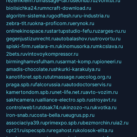
rezemkleim.ru
massage-tai.ru
seonub.ru
zvonitut.ru
biolisichka24.ru
mncraft-download.ru
algoritm-sistema.ru
godflesh.ru
ru-industria.ru
zebra-tlt.ru
okna-proficom.ru
erynok.ru
onlinekinospace.ru
startupstudio-fefu.ru
zarges-ru.ru
gegenjustizunrecht.ru
autobalashov.ru
utrovortu.ru
spiski-firm.ru
elara-m.ru
kinomusorka.ru
mkcslava.ru
2bets.ru
vintovoykompressor.ru
birminghamvsfulham.ru
sarmat-komp.ru
pioneeri.ru
amadis-chocolate.ru
shkurki-karakulya.ru
kanotiforet.spb.ru
tutmassage.ru
ecolog.org.ru
praga.spb.ru
falcorussia.ru
autodoctorservis.ru
kamertondom.spb.ru
net-life.net.ru
avto-vozim.ru
sakhcamera.ru
alliance-electro.spb.ru
stroyavt.ru
controlweb1.ru
tdsak74.ru
kinzozo-ru.ru
kvotka.ru
iron-snab.ru
costa-bella.ru
eugrus.pp.ru
associaciya39.ru
primexpo.spb.ru
bezmorchin.ru
ia2.ru
cpt21.ru
ispecspb.ru
regahost.ru
kolosok-elita.ru