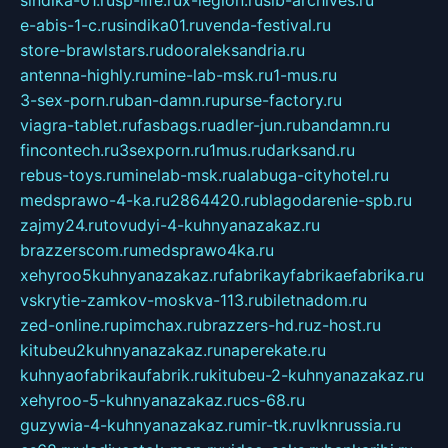
e-abis-1-c.ru
sindika01.ru
venda-festival.ru
store-brawlstars.ru
dooraleksandria.ru
antenna-highly.ru
mine-lab-msk.ru
1-mus.ru
3-sex-porn.ru
ban-damn.ru
purse-factory.ru
viagra-tablet.ru
fasbags.ru
adler-jun.ru
bandamn.ru
fincontech.ru
3sexporn.ru
1mus.ru
darksand.ru
rebus-toys.ru
minelab-msk.ru
alabuga-cityhotel.ru
medsprawo-4-ka.ru
2864420.ru
blagodarenie-spb.ru
zajmy24.ru
tovudyi-4-kuhnyanazakaz.ru
brazzerscom.ru
medsprawo4ka.ru
xehyroo5kuhnyanazakaz.ru
fabrikayfabrikaefabrika.ru
vskrytie-zamkov-moskva-113.ru
biletnadom.ru
zed-online.ru
pimchax.ru
brazzers-hd.ru
z-host.ru
kitubeu2kuhnyanazakaz.ru
naperekate.ru
kuhnyaofabrikaufabrik.ru
kitubeu-2-kuhnyanazakaz.ru
xehyroo-5-kuhnyanazakaz.ru
cs-68.ru
guzywia-4-kuhnyanazakaz.ru
mir-tk.ru
vlknrussia.ru