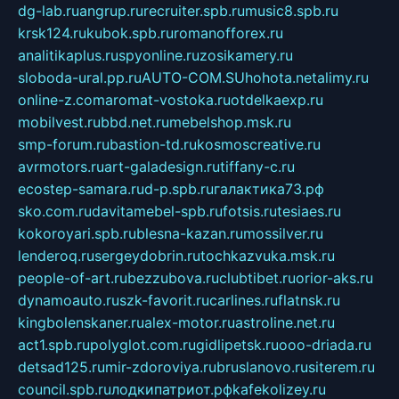
dg-lab.ru
angrup.ru
recruiter.spb.ru
music8.spb.ru
krsk124.ru
kubok.spb.ru
romanofforex.ru
analitikaplus.ru
spyonline.ru
zosikamery.ru
sloboda-ural.pp.ru
AUTO-COM.SU
hohota.net
alimy.ru
online-z.com
aromat-vostoka.ru
otdelkaexp.ru
mobilvest.ru
bbd.net.ru
mebelshop.msk.ru
smp-forum.ru
bastion-td.ru
kosmoscreative.ru
avrmotors.ru
art-galadesign.ru
tiffany-c.ru
ecostep-samara.ru
d-p.spb.ru
галактика73.рф
sko.com.ru
davitamebel-spb.ru
fotsis.ru
tesiaes.ru
kokoroyari.spb.ru
blesna-kazan.ru
mossilver.ru
lenderoq.ru
sergeydobrin.ru
tochkazvuka.msk.ru
people-of-art.ru
bezzubova.ru
clubtibet.ru
orior-aks.ru
dynamoauto.ru
szk-favorit.ru
carlines.ru
flatnsk.ru
kingbolenskaner.ru
alex-motor.ru
astroline.net.ru
act1.spb.ru
polyglot.com.ru
gidlipetsk.ru
ooo-driada.ru
detsad125.ru
mir-zdoroviya.ru
bruslanovo.ru
siterem.ru
council.spb.ru
лодкипатриот.рф
kafekolizey.ru