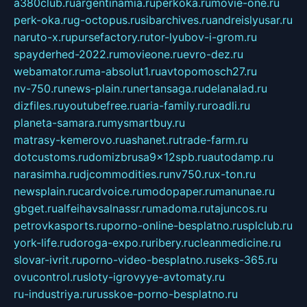
a380club.ru
argentinamia.ru
perkoka.ru
movie-one.ru
perk-oka.ru
g-octopus.ru
sibarchives.ru
andreislyusar.ru
naruto-x.ru
pursefactory.ru
tor-lyubov-i-grom.ru
spayderhed-2022.ru
movieone.ru
evro-dez.ru
webamator.ru
ma-absolut1.ru
avtopomosch27.ru
nv-750.ru
news-plain.ru
nertansaga.ru
delanalad.ru
dizfiles.ru
youtubefree.ru
aria-family.ru
roadli.ru
planeta-samara.ru
mysmartbuy.ru
matrasy-kemerovo.ru
ashanet.ru
trade-farm.ru
dotcustoms.ru
domizbrusa9x12spb.ru
autodamp.ru
narasimha.ru
djcommodities.ru
nv750.ru
x-ton.ru
newsplain.ru
cardvoice.ru
modopaper.ru
manunae.ru
gbget.ru
alfeihavsalnassr.ru
madoma.ru
tajuncos.ru
petrovkasports.ru
porno-online-besplatno.ru
splclub.ru
york-life.ru
doroga-expo.ru
ribery.ru
cleanmedicine.ru
slovar-ivrit.ru
porno-video-besplatno.ru
seks-365.ru
ovucontrol.ru
sloty-igrovyye-avtomaty.ru
ru-industriya.ru
russkoe-porno-besplatno.ru