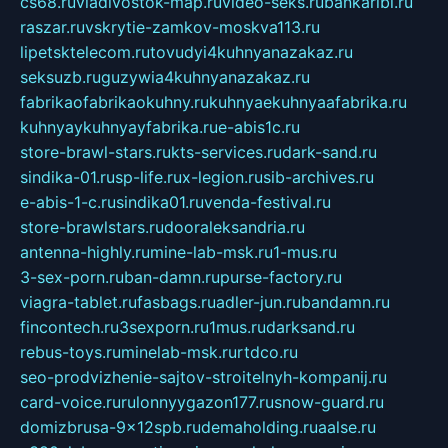
cs68.ru
vladivostok-map.ru
video-seks.ru
bankaribi.ru
raszar.ru
vskrytie-zamkov-moskva113.ru
lipetsktelecom.ru
tovudyi4kuhnyanazakaz.ru
seksuzb.ru
guzywia4kuhnyanazakaz.ru
fabrikaofabrikaokuhny.ru
kuhnyaekuhnyaafabrika.ru
kuhnyaykuhnyayfabrika.ru
e-abis1c.ru
store-brawl-stars.ru
kts-services.ru
dark-sand.ru
sindika-01.ru
sp-life.ru
x-legion.ru
sib-archives.ru
e-abis-1-c.ru
sindika01.ru
venda-festival.ru
store-brawlstars.ru
dooraleksandria.ru
antenna-highly.ru
mine-lab-msk.ru
1-mus.ru
3-sex-porn.ru
ban-damn.ru
purse-factory.ru
viagra-tablet.ru
fasbags.ru
adler-jun.ru
bandamn.ru
fincontech.ru
3sexporn.ru
1mus.ru
darksand.ru
rebus-toys.ru
minelab-msk.ru
rtdco.ru
seo-prodvizhenie-sajtov-stroitelnyh-kompanij.ru
card-voice.ru
rulonnyygazon177.ru
snow-guard.ru
domizbrusa-9x12spb.ru
demaholding.ru
aalse.ru