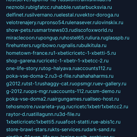
neznobi.ru
bigfatcc.ru
habble.ru
starbucksvia.ru
delfinet.ru
silvernano.ru
elestal.ru
vektor-doroga.ru
velotrenajery.ru
pronso54.ru
lenasever.ru
lovinskix.ru
show-pets.ru
smartnews03.ru
discofoxworld.ru
miraclecoon.ru
pongup.ru
hostel65.ru
liura.ru
glasspb.ru
firehunters.ru
gribowo.ru
gnalis.ru
bulkitula.ru
hometown-france.ru
1-xbeticricetc-1-xbetti-5.ru
shop-garena.ru
cricetc-1-xbetr-1-xbetcc-2.ru
one-life-story.ru
top-halyava.ru
accounts112.ru
poka-vse-doma-2.ru
3-d-file.ru
hahahaharms.ru
g2012.ru
tst-1.ru
shaggy-cat.ru
opsmgr.ru
ev-gallery.ru
g-2012.ru
ops-mgr.ru
accounts-112.ru
csm-demo.ru
poka-vse-doma2.ru
airgungames.ru
allseo-host.ru
tehosmotre.ru
varieta-yug.ru
cricetc1xbetr1xbetcc2.ru
raytor-d.ru
atillagunn.ru
3d-file.ru
1xbeticricetc1xbetti5.ru
uafoot-statti.ru
e-abis1c.ru
store-brawl-stars.ru
kts-services.ru
dark-sand.ru
sindika-01.ru
sp-life.ru
x-legion.ru
sib-archives.ru