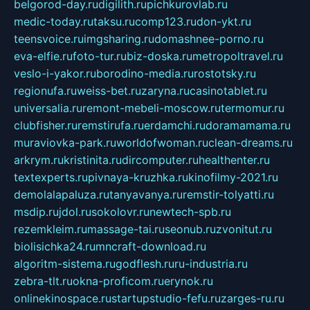
belgorod-day.ru
digilith.ru
pichkurovlab.ru
medic-today.ru
taksu.ru
comp123.ru
don-ykt.ru
teensvoice.ru
imgsharing.ru
domashnee-porno.ru
eva-elfie.ru
foto-tur.ru
biz-doska.ru
metropoltravel.ru
veslo-i-yakor.ru
borodino-media.ru
rostotsky.ru
regionufa.ru
weiss-bet.ru
zaryna.ru
casinotablet.ru
universalia.ru
remont-mebeli-moscow.ru
termomur.ru
clubfisher.ru
remstirufa.ru
erdamchi.ru
doramamama.ru
muraviovka-park.ru
worldofwoman.ru
clean-dreams.ru
arkrym.ru
kristinita.ru
dircomputer.ru
healthenter.ru
textexperts.ru
pivnaya-kruzhka.ru
kinofilmy-2021.ru
demolalapaluza.ru
tanyavanya.ru
remstir-tolyatti.ru
msdip.ru
jdol.ru
sokolovr.ru
newtech-spb.ru
rezemkleim.ru
massage-tai.ru
seonub.ru
zvonitut.ru
biolisichka24.ru
mncraft-download.ru
algoritm-sistema.ru
godflesh.ru
ru-industria.ru
zebra-tlt.ru
okna-proficom.ru
erynok.ru
onlinekinospace.ru
startupstudio-fefu.ru
zarges-ru.ru