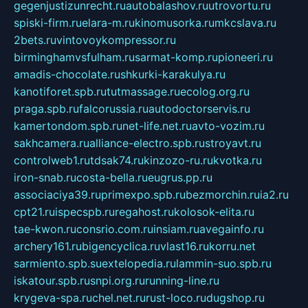
gegenjustizunrecht.ru
autobalashov.ru
utrovortu.ru
spiski-firm.ru
elara-m.ru
kinomusorka.ru
mkcslava.ru
2bets.ru
vintovoykompressor.ru
birminghamvsfulham.ru
sarmat-komp.ru
pioneeri.ru
amadis-chocolate.ru
shkurki-karakulya.ru
kanotiforet.spb.ru
tutmassage.ru
ecolog.org.ru
praga.spb.ru
falcorussia.ru
autodoctorservis.ru
kamertondom.spb.ru
net-life.net.ru
avto-vozim.ru
sakhcamera.ru
alliance-electro.spb.ru
stroyavt.ru
controlweb1.ru
tdsak74.ru
kinzozo-ru.ru
kvotka.ru
iron-snab.ru
costa-bella.ru
eugrus.pp.ru
associaciya39.ru
primexpo.spb.ru
bezmorchin.ru
ia2.ru
cpt21.ru
ispecspb.ru
regahost.ru
kolosok-elita.ru
tae-kwon.ru
consrio.com.ru
insiam.ru
avegainfo.ru
archery161.ru
bigencyclica.ru
vlast16.ru
korru.net
sarmiento.spb.su
extelopedia.ru
lammin-suo.spb.ru
iskatour.spb.ru
snpi.org.ru
running-line.ru
krygeva-spa.ru
chel.net.ru
rust-loco.ru
dugshop.ru