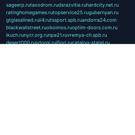
sageerp.ru
taxodrom.ru
dsrazvitie.ru
hardcity.net.ru
ratinghomegames.ru
topservice25.ru
gubernyan.ru
gtglasslined.ru
ii4.ru
tssport.spb.ru
andorra24.com
blackwallstreet.ru
oboimos.ru
optim-doors.com.ru
ikuch.ru
nycr.org.ru
npa21.ru
vremya-ch.spb.ru
desert000.ru
ivtorgi.ru
ifiori.ru
catalog-statei.ru
dcv.org.ru
spetsmaster174.ru
ipkameryhiseeu.ru
dum26.ru
ruspol.spb.ru
fr-opendp.ru
kam-solnyshko.ru
cheyenne-arapaho.ru
sevzapmetal.spb.ru
ted-lapidus.spb.ru
parasite-eliminator.ru
sigma-complete.ru
modernworld.ru
dama-moda.ru
eholot-group.ru
sk-nvkz.ru
DRONGOLD.RU
democratia2.ru
i-farmer.ru
mass-sport.org
jablonex.spb.ru
bookmess.ru
linkword.ru
refineua.com.ru
cs-spec.net.ru
altay-mebel.ru
DNK-THEATRE.RU
mechaniks.spb.ru
ipcamtechage.ru
skosta.ru
a-sun.ru
stroy-ldsp.ru
snowlands.org.ru
childrensshoes.ru
mrlizzy.ru
mebelsofiakrd.ru