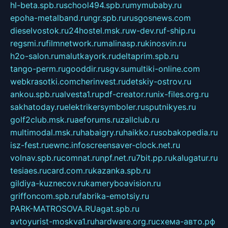
hl-beta.spb.ru
school494.spb.ru
mymubaby.ru
epoha-metalband.ru
ngr.spb.ru
rusgosnews.com
dieselvostok.ru
24hostel.msk.ru
w-dev.ru
f-ship.ru
regsmi.ru
filmnetwork.ru
malinasp.ru
kinosvin.ru
h2o-salon.ru
malutkayork.ru
deltaprim.spb.ru
tango-perm.ru
gooddir.ru
sgv.su
multiki-online.com
webkrasotki.com
cherinvest.ru
detskiy-ostrov.ru
ankou.spb.ru
alvesta1.ru
pdf-creator.ru
nix-files.org.ru
sakhatoday.ru
elektrikersymboler.ru
sputnikyes.ru
golf2club.msk.ru
aeforums.ru
zallclub.ru
multimodal.msk.ru
habaigry.ru
haikko.ru
sobakopedia.ru
isz-fest.ru
ewnc.info
screensaver-clock.net.ru
volnav.spb.ru
comnat.ru
npf.net.ru
7bit.pp.ru
kalugatur.ru
tesiaes.ru
card.com.ru
kazanka.spb.ru
gildiya-kuznecov.ru
kameryboavision.ru
griffoncom.spb.ru
fabrika-emotsiy.ru
PARK-MATROSOVA.RU
agat.spb.ru
avtoyurist-moskva1.ru
hardware.org.ru
схема-авто.рф