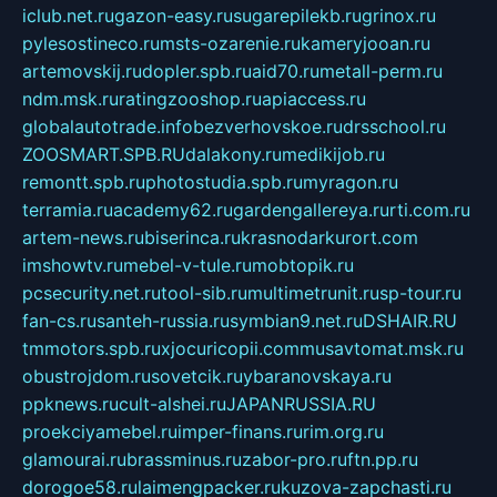
iclub.net.ru
gazon-easy.ru
sugarepilekb.ru
grinox.ru
pylesostineco.ru
msts-ozarenie.ru
kameryjooan.ru
artemovskij.ru
dopler.spb.ru
aid70.ru
metall-perm.ru
ndm.msk.ru
ratingzooshop.ru
apiaccess.ru
globalautotrade.info
bezverhovskoe.ru
drsschool.ru
ZOOSMART.SPB.RU
dalakony.ru
medikijob.ru
remontt.spb.ru
photostudia.spb.ru
myragon.ru
terramia.ru
academy62.ru
gardengallereya.ru
rti.com.ru
artem-news.ru
biserinca.ru
krasnodarkurort.com
imshowtv.ru
mebel-v-tule.ru
mobtopik.ru
pcsecurity.net.ru
tool-sib.ru
multimetrunit.ru
sp-tour.ru
fan-cs.ru
santeh-russia.ru
symbian9.net.ru
DSHAIR.RU
tmmotors.spb.ru
xjocuricopii.com
musavtomat.msk.ru
obustrojdom.ru
sovetcik.ru
ybaranovskaya.ru
ppknews.ru
cult-alshei.ru
JAPANRUSSIA.RU
proekciyamebel.ru
imper-finans.ru
rim.org.ru
glamourai.ru
brassminus.ru
zabor-pro.ru
ftn.pp.ru
dorogoe58.ru
laimengpacker.ru
kuzova-zapchasti.ru