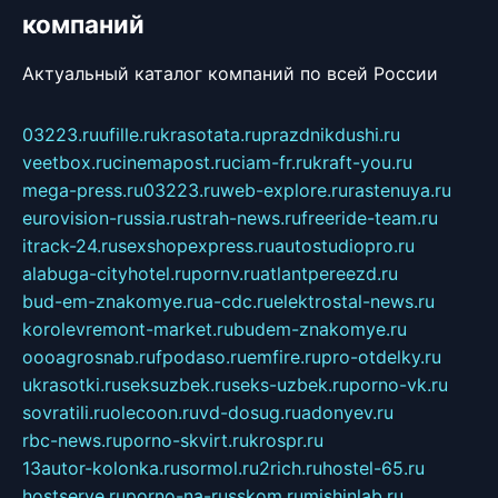
компаний
Актуальный каталог компаний по всей России
03223.ru
ufille.ru
krasotata.ru
prazdnikdushi.ru
veetbox.ru
cinemapost.ru
ciam-fr.ru
kraft-you.ru
mega-press.ru
03223.ru
web-explore.ru
rastenuya.ru
eurovision-russia.ru
strah-news.ru
freeride-team.ru
itrack-24.ru
sexshopexpress.ru
autostudiopro.ru
alabuga-cityhotel.ru
pornv.ru
atlantpereezd.ru
bud-em-znakomye.ru
a-cdc.ru
elektrostal-news.ru
korolevremont-market.ru
budem-znakomye.ru
oooagrosnab.ru
fpodaso.ru
emfire.ru
pro-otdelky.ru
ukrasotki.ru
seksuzbek.ru
seks-uzbek.ru
porno-vk.ru
sovratili.ru
olecoon.ru
vd-dosug.ru
adonyev.ru
rbc-news.ru
porno-skvirt.ru
krospr.ru
13autor-kolonka.ru
sormol.ru
2rich.ru
hostel-65.ru
hostserve.ru
porno-na-russkom.ru
mishinlab.ru