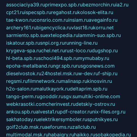
associaciya39.ru
primexpo.spb.ru
bezmorchin.ru
ia2.ru
cpt21.ru
ispecspb.ru
regahost.ru
kolosok-elita.ru
tae-kwon.ru
consrio.com.ru
insiam.ru
avegainfo.ru
archery161.ru
bigencyclica.ru
vlast16.ru
korru.net
sarmiento.spb.su
extelopedia.ru
lammin-suo.spb.ru
iskatour.spb.ru
snpi.org.ru
running-line.ru
krygeva-spa.ru
chel.net.ru
rust-loco.ru
dugshop.ru
hl-beta.spb.ru
school494.spb.ru
mymubaby.ru
epoha-metalband.ru
ngr.spb.ru
rusgosnews.com
dieselvostok.ru
24hostel.msk.ru
w-dev.ru
f-ship.ru
regsmi.ru
filmnetwork.ru
malinasp.ru
kinosvin.ru
h2o-salon.ru
malutkayork.ru
deltaprim.spb.ru
tango-perm.ru
gooddir.ru
sgv.su
multiki-online.com
webkrasotki.com
cherinvest.ru
detskiy-ostrov.ru
ankou.spb.ru
alvesta1.ru
pdf-creator.ru
nix-files.org.ru
sakhatoday.ru
elektrikersymboler.ru
sputnikyes.ru
golf2club.msk.ru
aeforums.ru
zallclub.ru
multimodal.msk.ru
habaigry.ru
haikko.ru
sobakopedia.ru