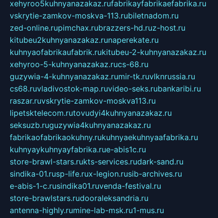
xehyroo5kuhnyanazakaz.ru
fabrikayfabrikaefabrika.ru
vskrytie-zamkov-moskva-113.ru
biletnadom.ru
zed-online.ru
pimchax.ru
brazzers-hd.ru
z-host.ru
kitubeu2kuhnyanazakaz.ru
naperekate.ru
kuhnyaofabrikaufabrik.ru
kitubeu-2-kuhnyanazakaz.ru
xehyroo-5-kuhnyanazakaz.ru
cs-68.ru
guzywia-4-kuhnyanazakaz.ru
mir-tk.ru
vlknrussia.ru
cs68.ru
vladivostok-map.ru
video-seks.ru
bankaribi.ru
raszar.ru
vskrytie-zamkov-moskva113.ru
lipetsktelecom.ru
tovudyi4kuhnyanazakaz.ru
seksuzb.ru
guzywia4kuhnyanazakaz.ru
fabrikaofabrikaokuhny.ru
kuhnyaekuhnyaafabrika.ru
kuhnyaykuhnyayfabrika.ru
e-abis1c.ru
store-brawl-stars.ru
kts-services.ru
dark-sand.ru
sindika-01.ru
sp-life.ru
x-legion.ru
sib-archives.ru
e-abis-1-c.ru
sindika01.ru
venda-festival.ru
store-brawlstars.ru
dooraleksandria.ru
antenna-highly.ru
mine-lab-msk.ru
1-mus.ru