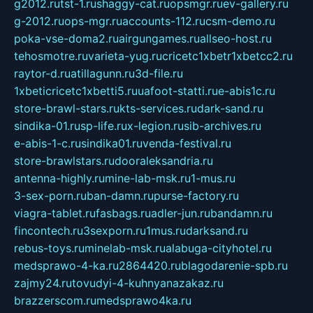
g2012.ru
tst-1.ru
shaggy-cat.ru
opsmgr.ru
ev-gallery.ru
g-2012.ru
ops-mgr.ru
accounts-112.ru
csm-demo.ru
poka-vse-doma2.ru
airgungames.ru
allseo-host.ru
tehosmotre.ru
varieta-yug.ru
cricetc1xbetr1xbetcc2.ru
raytor-d.ru
atillagunn.ru
3d-file.ru
1xbeticricetc1xbetti5.ru
uafoot-statti.ru
e-abis1c.ru
store-brawl-stars.ru
kts-services.ru
dark-sand.ru
sindika-01.ru
sp-life.ru
x-legion.ru
sib-archives.ru
e-abis-1-c.ru
sindika01.ru
venda-festival.ru
store-brawlstars.ru
dooraleksandria.ru
antenna-highly.ru
mine-lab-msk.ru
1-mus.ru
3-sex-porn.ru
ban-damn.ru
purse-factory.ru
viagra-tablet.ru
fasbags.ru
adler-jun.ru
bandamn.ru
fincontech.ru
3sexporn.ru
1mus.ru
darksand.ru
rebus-toys.ru
minelab-msk.ru
alabuga-cityhotel.ru
medsprawo-4-ka.ru
2864420.ru
blagodarenie-spb.ru
zajmy24.ru
tovudyi-4-kuhnyanazakaz.ru
brazzerscom.ru
medsprawo4ka.ru