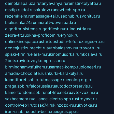
demolalapaluza.ru
tanyavanya.ru
remstir-tolyatti.ru
msdip.ru
jdol.ru
sokolovr.ru
newtech-spb.ru
rezemkleim.ru
massage-tai.ru
seonub.ru
zvonitut.ru
biolisichka24.ru
mncraft-download.ru
algoritm-sistema.ru
godflesh.ru
ru-industria.ru
zebra-tlt.ru
okna-proficom.ru
erynok.ru
onlinekinospace.ru
startupstudio-fefu.ru
zarges-ru.ru
gegenjustizunrecht.ru
autobalashov.ru
utrovortu.ru
spiski-firm.ru
elara-m.ru
kinomusorka.ru
mkcslava.ru
2bets.ru
vintovoykompressor.ru
birminghamvsfulham.ru
sarmat-komp.ru
pioneeri.ru
amadis-chocolate.ru
shkurki-karakulya.ru
kanotiforet.spb.ru
tutmassage.ru
ecolog.org.ru
praga.spb.ru
falcorussia.ru
autodoctorservis.ru
kamertondom.spb.ru
net-life.net.ru
avto-vozim.ru
sakhcamera.ru
alliance-electro.spb.ru
stroyavt.ru
controlweb1.ru
tdsak74.ru
kinzozo-ru.ru
kvotka.ru
iron-snab.ru
costa-bella.ru
eugrus.pp.ru