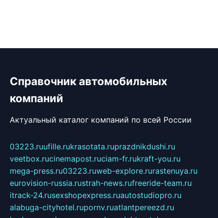
Справочник автомобильных
компаний
Актуальный каталог компаний по всей России
03223.ru
ufille.ru
krasotata.ru
prazdnikdushi.ru
veetbox.ru
cinemapost.ru
ciam-fr.ru
kraft-you.ru
mega-press.ru
03223.ru
web-explore.ru
rastenuya.ru
eurovision-russia.ru
strah-news.ru
freeride-team.ru
itrack-24.ru
sexshopexpress.ru
autostudiopro.ru
alabuga-cityhotel.ru
pornv.ru
atlantpereezd.ru