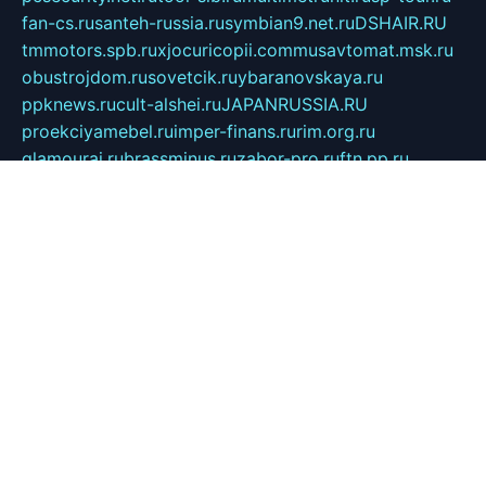
fan-cs.ru
santeh-russia.ru
symbian9.net.ru
DSHAIR.RU
tmmotors.spb.ru
xjocuricopii.com
musavtomat.msk.ru
obustrojdom.ru
sovetcik.ru
ybaranovskaya.ru
ppknews.ru
cult-alshei.ru
JAPANRUSSIA.RU
proekciyamebel.ru
imper-finans.ru
rim.org.ru
glamourai.ru
brassminus.ru
zabor-pro.ru
ftn.pp.ru
dorogoe58.ru
laimengpacker.ru
kuzova-zapchasti.ru
sageerp.ru
taxodrom.ru
dsrazvitie.ru
hardcity.net.ru
ratinghomegames.ru
topservice25.ru
gubernyan.ru
gtglasslined.ru
ii4.ru
tssport.spb.ru
andorra24.com
blackwallstreet.ru
oboimos.ru
optim-doors.com.ru
ikuch.ru
nycr.org.ru
npa21.ru
vremya-ch.spb.ru
desert000.ru
ivtorgi.ru
ifiori.ru
catalog-statei.ru
dcv.org.ru
spetsmaster174.ru
ipkameryhiseeu.ru
dum26.ru
ruspol.spb.ru
fr-opendp.ru
kam-solnyshko.ru
cheyenne-arapaho.ru
sevzapmetal.spb.ru
ted-lapidus.spb.ru
parasite-eliminator.ru
sigma-complete.ru
modernworld.ru
dama-moda.ru