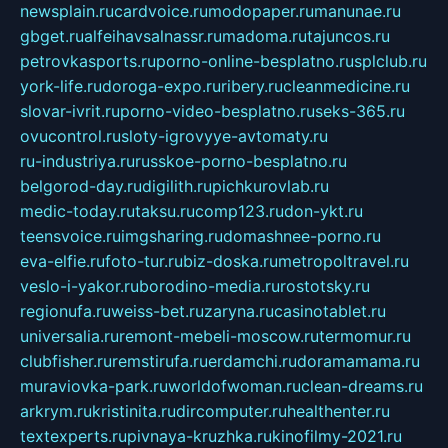
newsplain.ru
cardvoice.ru
modopaper.ru
manunae.ru
gbget.ru
alfeihavsalnassr.ru
madoma.ru
tajuncos.ru
petrovkasports.ru
porno-online-besplatno.ru
splclub.ru
york-life.ru
doroga-expo.ru
ribery.ru
cleanmedicine.ru
slovar-ivrit.ru
porno-video-besplatno.ru
seks-365.ru
ovucontrol.ru
sloty-igrovyye-avtomaty.ru
ru-industriya.ru
russkoe-porno-besplatno.ru
belgorod-day.ru
digilith.ru
pichkurovlab.ru
medic-today.ru
taksu.ru
comp123.ru
don-ykt.ru
teensvoice.ru
imgsharing.ru
domashnee-porno.ru
eva-elfie.ru
foto-tur.ru
biz-doska.ru
metropoltravel.ru
veslo-i-yakor.ru
borodino-media.ru
rostotsky.ru
regionufa.ru
weiss-bet.ru
zaryna.ru
casinotablet.ru
universalia.ru
remont-mebeli-moscow.ru
termomur.ru
clubfisher.ru
remstirufa.ru
erdamchi.ru
doramamama.ru
muraviovka-park.ru
worldofwoman.ru
clean-dreams.ru
arkrym.ru
kristinita.ru
dircomputer.ru
healthenter.ru
textexperts.ru
pivnaya-kruzhka.ru
kinofilmy-2021.ru