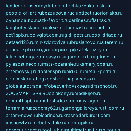
lenderoq.ru
sergeydobrin.ru
tochkazvuka.msk.ru
people-of-art.ru
bezzubova.ru
clubtibet.ru
orior-aks.ru
dynamoauto.ru
szk-favorit.ru
carlines.ru
flatnsk.ru
kingbolenskaner.ru
alex-motor.ru
astroline.net.ru
act1.spb.ru
polyglot.com.ru
gidlipetsk.ru
ooo-driada.ru
detsad125.ru
mir-zdoroviya.ru
bruslanovo.ru
siterem.ru
council.spb.ru
лодкипатриот.рф
kafekolizey.ru
iclub.net.ru
gazon-easy.ru
sugarepilekb.ru
grinox.ru
pylesostineco.ru
msts-ozarenie.ru
kameryjooan.ru
artemovskij.ru
dopler.spb.ru
aid70.ru
metall-perm.ru
ndm.msk.ru
ratingzooshop.ru
apiaccess.ru
globalautotrade.info
bezverhovskoe.ru
drsschool.ru
ZOOSMART.SPB.RU
dalakony.ru
medikijob.ru
remontt.spb.ru
photostudia.spb.ru
myragon.ru
terramia.ru
academy62.ru
gardengallereya.ru
rti.com.ru
artem-news.ru
biserinca.ru
krasnodarkurort.com
imshowtv.ru
mebel-v-tule.ru
mobtopik.ru
pcsecurity.net.ru
tool-sib.ru
multimetrunit.ru
sp-tour.ru