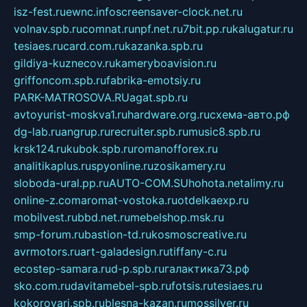
isz-fest.ru
ewnc.info
screensaver-clock.net.ru
volnav.spb.ru
comnat.ru
npf.net.ru
7bit.pp.ru
kalugatur.ru
tesiaes.ru
card.com.ru
kazanka.spb.ru
gildiya-kuznecov.ru
kameryboavision.ru
griffoncom.spb.ru
fabrika-emotsiy.ru
PARK-MATROSOVA.RU
agat.spb.ru
avtoyurist-moskva1.ru
hardware.org.ru
схема-авто.рф
dg-lab.ru
angrup.ru
recruiter.spb.ru
music8.spb.ru
krsk124.ru
kubok.spb.ru
romanofforex.ru
analitikaplus.ru
spyonline.ru
zosikamery.ru
sloboda-ural.pp.ru
AUTO-COM.SU
hohota.net
alimy.ru
online-z.com
aromat-vostoka.ru
otdelkaexp.ru
mobilvest.ru
bbd.net.ru
mebelshop.msk.ru
smp-forum.ru
bastion-td.ru
kosmoscreative.ru
avrmotors.ru
art-galadesign.ru
tiffany-c.ru
ecostep-samara.ru
d-p.spb.ru
галактика73.рф
sko.com.ru
davitamebel-spb.ru
fotsis.ru
tesiaes.ru
kokoroyari.spb.ru
blesna-kazan.ru
mossilver.ru