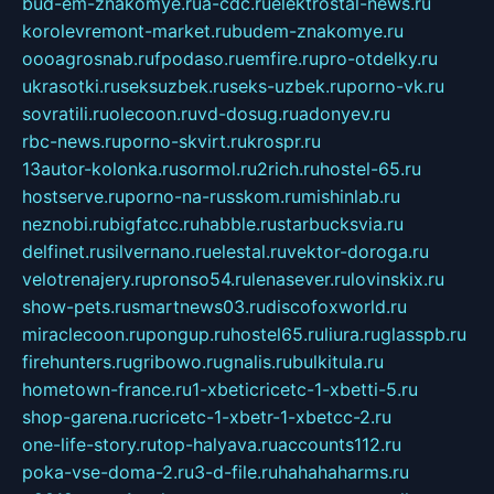
bud-em-znakomye.ru
a-cdc.ru
elektrostal-news.ru
korolevremont-market.ru
budem-znakomye.ru
oooagrosnab.ru
fpodaso.ru
emfire.ru
pro-otdelky.ru
ukrasotki.ru
seksuzbek.ru
seks-uzbek.ru
porno-vk.ru
sovratili.ru
olecoon.ru
vd-dosug.ru
adonyev.ru
rbc-news.ru
porno-skvirt.ru
krospr.ru
13autor-kolonka.ru
sormol.ru
2rich.ru
hostel-65.ru
hostserve.ru
porno-na-russkom.ru
mishinlab.ru
neznobi.ru
bigfatcc.ru
habble.ru
starbucksvia.ru
delfinet.ru
silvernano.ru
elestal.ru
vektor-doroga.ru
velotrenajery.ru
pronso54.ru
lenasever.ru
lovinskix.ru
show-pets.ru
smartnews03.ru
discofoxworld.ru
miraclecoon.ru
pongup.ru
hostel65.ru
liura.ru
glasspb.ru
firehunters.ru
gribowo.ru
gnalis.ru
bulkitula.ru
hometown-france.ru
1-xbeticricetc-1-xbetti-5.ru
shop-garena.ru
cricetc-1-xbetr-1-xbetcc-2.ru
one-life-story.ru
top-halyava.ru
accounts112.ru
poka-vse-doma-2.ru
3-d-file.ru
hahahaharms.ru