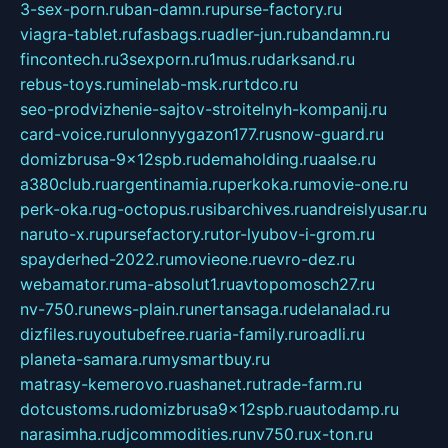
3-sex-porn.ru
ban-damn.ru
purse-factory.ru
viagra-tablet.ru
fasbags.ru
adler-jun.ru
bandamn.ru
fincontech.ru
3sexporn.ru
1mus.ru
darksand.ru
rebus-toys.ru
minelab-msk.ru
rtdco.ru
seo-prodvizhenie-sajtov-stroitelnyh-kompanij.ru
card-voice.ru
rulonnyygazon177.ru
snow-guard.ru
domizbrusa-9x12spb.ru
demaholding.ru
aalse.ru
a380club.ru
argentinamia.ru
perkoka.ru
movie-one.ru
perk-oka.ru
g-octopus.ru
sibarchives.ru
andreislyusar.ru
naruto-x.ru
pursefactory.ru
tor-lyubov-i-grom.ru
spayderhed-2022.ru
movieone.ru
evro-dez.ru
webamator.ru
ma-absolut1.ru
avtopomosch27.ru
nv-750.ru
news-plain.ru
nertansaga.ru
delanalad.ru
dizfiles.ru
youtubefree.ru
aria-family.ru
roadli.ru
planeta-samara.ru
mysmartbuy.ru
matrasy-kemerovo.ru
ashanet.ru
trade-farm.ru
dotcustoms.ru
domizbrusa9x12spb.ru
autodamp.ru
narasimha.ru
djcommodities.ru
nv750.ru
x-ton.ru