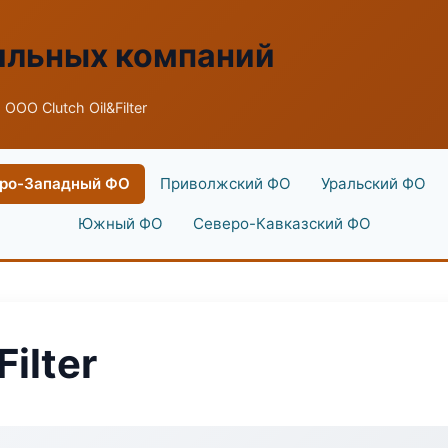
ильных компаний
 ООО Clutch Oil&Filter
ро-Западный ФО
Приволжский ФО
Уральский ФО
Южный ФО
Северо-Кавказский ФО
ilter