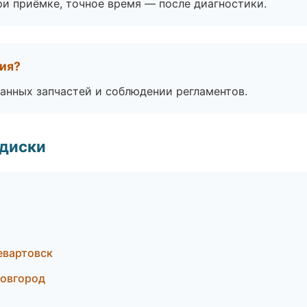
и приёмке, точное время — после диагностики.
тия?
анных запчастей и соблюдении регламентов.
 диски
евартовск
Новгород