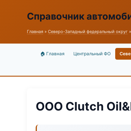
Справочник автомоб
Главная
»
Северо-Западный федеральный округ
»
🏠 Главная
Центральный ФО
Севе
ООО Clutch Oil&F