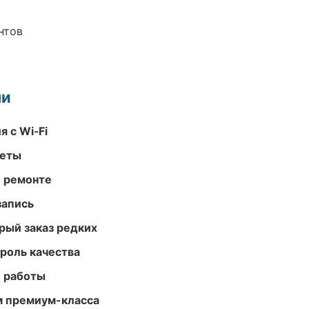
нтов
ми
 с Wi‑Fi
меты
и ремонте
запись
рый заказ редких
роль качества
е работы
м премиум-класса