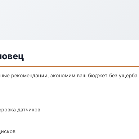
повец
чные рекомендации, экономим ваш бюджет без ущерба 
ибровка датчиков
дисков