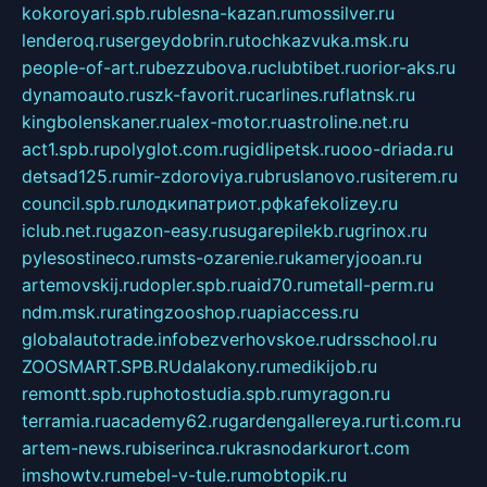
kokoroyari.spb.ru
blesna-kazan.ru
mossilver.ru
lenderoq.ru
sergeydobrin.ru
tochkazvuka.msk.ru
people-of-art.ru
bezzubova.ru
clubtibet.ru
orior-aks.ru
dynamoauto.ru
szk-favorit.ru
carlines.ru
flatnsk.ru
kingbolenskaner.ru
alex-motor.ru
astroline.net.ru
act1.spb.ru
polyglot.com.ru
gidlipetsk.ru
ooo-driada.ru
detsad125.ru
mir-zdoroviya.ru
bruslanovo.ru
siterem.ru
council.spb.ru
лодкипатриот.рф
kafekolizey.ru
iclub.net.ru
gazon-easy.ru
sugarepilekb.ru
grinox.ru
pylesostineco.ru
msts-ozarenie.ru
kameryjooan.ru
artemovskij.ru
dopler.spb.ru
aid70.ru
metall-perm.ru
ndm.msk.ru
ratingzooshop.ru
apiaccess.ru
globalautotrade.info
bezverhovskoe.ru
drsschool.ru
ZOOSMART.SPB.RU
dalakony.ru
medikijob.ru
remontt.spb.ru
photostudia.spb.ru
myragon.ru
terramia.ru
academy62.ru
gardengallereya.ru
rti.com.ru
artem-news.ru
biserinca.ru
krasnodarkurort.com
imshowtv.ru
mebel-v-tule.ru
mobtopik.ru