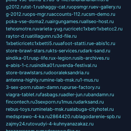
g2012.ru
tst-1.ru
shaggy-cat.ru
opsmgr.ru
ev-gallery.ru
g-2012.ru
ops-mgr.ru
accounts-112.ru
csm-demo.ru
poka-vse-doma2.ru
airgungames.ru
allseo-host.ru
tehosmotre.ru
varieta-yug.ru
cricetc1xbetr1xbetcc2.ru
raytor-d.ru
atillagunn.ru
3d-file.ru
1xbeticricetc1xbetti5.ru
uafoot-statti.ru
e-abis1c.ru
store-brawl-stars.ru
kts-services.ru
dark-sand.ru
sindika-01.ru
sp-life.ru
x-legion.ru
sib-archives.ru
e-abis-1-c.ru
sindika01.ru
venda-festival.ru
store-brawlstars.ru
dooraleksandria.ru
antenna-highly.ru
mine-lab-msk.ru
1-mus.ru
3-sex-porn.ru
ban-damn.ru
purse-factory.ru
viagra-tablet.ru
fasbags.ru
adler-jun.ru
bandamn.ru
fincontech.ru
3sexporn.ru
1mus.ru
darksand.ru
rebus-toys.ru
minelab-msk.ru
alabuga-cityhotel.ru
medsprawo-4-ka.ru
2864420.ru
blagodarenie-spb.ru
zajmy24.ru
tovudyi-4-kuhnyanazakaz.ru