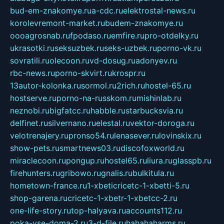
bud-em-znakomye.ru
a-cdc.ru
elektrostal-news.ru
korolevremont-market.ru
budem-znakomye.ru
oooagrosnab.ru
fpodaso.ru
emfire.ru
pro-otdelky.ru
ukrasotki.ru
seksuzbek.ru
seks-uzbek.ru
porno-vk.ru
sovratili.ru
olecoon.ru
vd-dosug.ru
adonyev.ru
rbc-news.ru
porno-skvirt.ru
krospr.ru
13autor-kolonka.ru
sormol.ru
2rich.ru
hostel-65.ru
hostserve.ru
porno-na-russkom.ru
mishinlab.ru
neznobi.ru
bigfatcc.ru
habble.ru
starbucksvia.ru
delfinet.ru
silvernano.ru
elestal.ru
vektor-doroga.ru
velotrenajery.ru
pronso54.ru
lenasever.ru
lovinskix.ru
show-pets.ru
smartnews03.ru
discofoxworld.ru
miraclecoon.ru
pongup.ru
hostel65.ru
liura.ru
glasspb.ru
firehunters.ru
gribowo.ru
gnalis.ru
bulkitula.ru
hometown-france.ru
1-xbeticricetc-1-xbetti-5.ru
shop-garena.ru
cricetc-1-xbetr-1-xbetcc-2.ru
one-life-story.ru
top-halyava.ru
accounts112.ru
poka-vse-doma-2.ru
3-d-file.ru
hahahaharms.ru