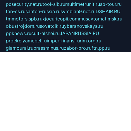
pcsecurity.net.ru
tool-sib.ru
multimetrunit.ru
sp-tour.ru
fan-cs.ru
santeh-russia.ru
symbian9.net.ru
DSHAIR.RU
tmmotors.spb.ru
xjocuricopii.com
musavtomat.msk.ru
obustrojdom.ru
sovetcik.ru
ybaranovskaya.ru
ppknews.ru
cult-alshei.ru
JAPANRUSSIA.RU
proekciyamebel.ru
imper-finans.ru
rim.org.ru
glamourai.ru
brassminus.ru
zabor-pro.ru
ftn.pp.ru
dorogoe58.ru
laimengpacker.ru
kuzova-zapchasti.ru
sageerp.ru
taxodrom.ru
dsrazvitie.ru
hardcity.net.ru
ratinghomegames.ru
topservice25.ru
gubernyan.ru
gtglasslined.ru
ii4.ru
tssport.spb.ru
andorra24.com
blackwallstreet.ru
oboimos.ru
optim-doors.com.ru
ikuch.ru
nycr.org.ru
npa21.ru
vremya-ch.spb.ru
desert000.ru
ivtorgi.ru
ifiori.ru
catalog-statei.ru
dcv.org.ru
spetsmaster174.ru
ipkameryhiseeu.ru
dum26.ru
ruspol.spb.ru
fr-opendp.ru
kam-solnyshko.ru
cheyenne-arapaho.ru
sevzapmetal.spb.ru
ted-lapidus.spb.ru
parasite-eliminator.ru