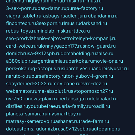
antenna-highly.ru
mine-lab-msk.ru
1-mus.ru
3-sex-porn.ru
ban-damn.ru
purse-factory.ru
viagra-tablet.ru
fasbags.ru
adler-jun.ru
bandamn.ru
fincontech.ru
3sexporn.ru
1mus.ru
darksand.ru
rebus-toys.ru
minelab-msk.ru
rtdco.ru
seo-prodvizhenie-sajtov-stroitelnyh-kompanij.ru
card-voice.ru
rulonnyygazon177.ru
snow-guard.ru
domizbrusa-9x12spb.ru
demaholding.ru
aalse.ru
a380club.ru
argentinamia.ru
perkoka.ru
movie-one.ru
perk-oka.ru
g-octopus.ru
sibarchives.ru
andreislyusar.ru
naruto-x.ru
pursefactory.ru
tor-lyubov-i-grom.ru
spayderhed-2022.ru
movieone.ru
evro-dez.ru
webamator.ru
ma-absolut1.ru
avtopomosch27.ru
nv-750.ru
news-plain.ru
nertansaga.ru
delanalad.ru
dizfiles.ru
youtubefree.ru
aria-family.ru
roadli.ru
planeta-samara.ru
mysmartbuy.ru
matrasy-kemerovo.ru
ashanet.ru
trade-farm.ru
dotcustoms.ru
domizbrusa9x12spb.ru
autodamp.ru