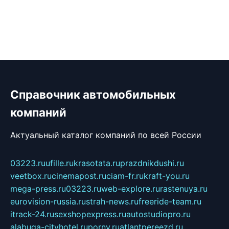
Справочник автомобильных
компаний
Актуальный каталог компаний по всей России
03223.ru
ufille.ru
krasotata.ru
prazdnikdushi.ru
veetbox.ru
cinemapost.ru
ciam-fr.ru
kraft-you.ru
mega-press.ru
03223.ru
web-explore.ru
rastenuya.ru
eurovision-russia.ru
strah-news.ru
freeride-team.ru
itrack-24.ru
sexshopexpress.ru
autostudiopro.ru
alabuga-cityhotel.ru
pornv.ru
atlantpereezd.ru