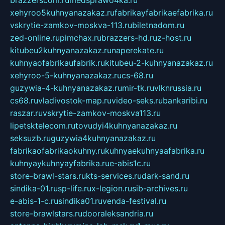
brazzerscom.ru
medsprawo4ka.ru
xehyroo5kuhnyanazakaz.ru
fabrikayfabrikaefabrika.ru
vskrytie-zamkov-moskva-113.ru
biletnadom.ru
zed-online.ru
pimchax.ru
brazzers-hd.ru
z-host.ru
kitubeu2kuhnyanazakaz.ru
naperekate.ru
kuhnyaofabrikaufabrik.ru
kitubeu-2-kuhnyanazakaz.ru
xehyroo-5-kuhnyanazakaz.ru
cs-68.ru
guzywia-4-kuhnyanazakaz.ru
mir-tk.ru
vlknrussia.ru
cs68.ru
vladivostok-map.ru
video-seks.ru
bankaribi.ru
raszar.ru
vskrytie-zamkov-moskva113.ru
lipetsktelecom.ru
tovudyi4kuhnyanazakaz.ru
seksuzb.ru
guzywia4kuhnyanazakaz.ru
fabrikaofabrikaokuhny.ru
kuhnyaekuhnyaafabrika.ru
kuhnyaykuhnyayfabrika.ru
e-abis1c.ru
store-brawl-stars.ru
kts-services.ru
dark-sand.ru
sindika-01.ru
sp-life.ru
x-legion.ru
sib-archives.ru
e-abis-1-c.ru
sindika01.ru
venda-festival.ru
store-brawlstars.ru
dooraleksandria.ru