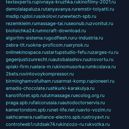
textexperts.ru
pivnaya-kruzhka.ru
kinofilmy-2021.ru
demolalapaluza.ru
tanyavanya.ru
remstir-tolyatti.ru
msdip.ru
jdol.ru
sokolovr.ru
newtech-spb.ru
rezemkleim.ru
massage-tai.ru
seonub.ru
zvonitut.ru
biolisichka24.ru
mncraft-download.ru
algoritm-sistema.ru
godflesh.ru
ru-industria.ru
zebra-tlt.ru
okna-proficom.ru
erynok.ru
onlinekinospace.ru
startupstudio-fefu.ru
zarges-ru.ru
gegenjustizunrecht.ru
autobalashov.ru
utrovortu.ru
spiski-firm.ru
elara-m.ru
kinomusorka.ru
mkcslava.ru
2bets.ru
vintovoykompressor.ru
birminghamvsfulham.ru
sarmat-komp.ru
pioneeri.ru
amadis-chocolate.ru
shkurki-karakulya.ru
kanotiforet.spb.ru
tutmassage.ru
ecolog.org.ru
praga.spb.ru
falcorussia.ru
autodoctorservis.ru
kamertondom.spb.ru
net-life.net.ru
avto-vozim.ru
sakhcamera.ru
alliance-electro.spb.ru
stroyavt.ru
controlweb1.ru
tdsak74.ru
kinzozo-ru.ru
kvotka.ru