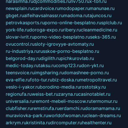
narasimha.ru
djcommodities.ru
nv750.ru
x-ton.ru
newsplain.ru
cardvoice.ru
modopaper.ru
manunae.ru
gbget.ru
alfeihavsalnassr.ru
madoma.ru
tajuncos.ru
petrovkasports.ru
porno-online-besplatno.ru
splclub.ru
york-life.ru
doroga-expo.ru
ribery.ru
cleanmedicine.ru
slovar-ivrit.ru
porno-video-besplatno.ru
seks-365.ru
ovucontrol.ru
sloty-igrovyye-avtomaty.ru
ru-industriya.ru
russkoe-porno-besplatno.ru
belgorod-day.ru
digilith.ru
pichkurovlab.ru
medic-today.ru
taksu.ru
comp123.ru
don-ykt.ru
teensvoice.ru
imgsharing.ru
domashnee-porno.ru
eva-elfie.ru
foto-tur.ru
biz-doska.ru
metropoltravel.ru
veslo-i-yakor.ru
borodino-media.ru
rostotsky.ru
regionufa.ru
weiss-bet.ru
zaryna.ru
casinotablet.ru
universalia.ru
remont-mebeli-moscow.ru
termomur.ru
clubfisher.ru
remstirufa.ru
erdamchi.ru
doramamama.ru
muraviovka-park.ru
worldofwoman.ru
clean-dreams.ru
arkrym.ru
kristinita.ru
dircomputer.ru
healthenter.ru