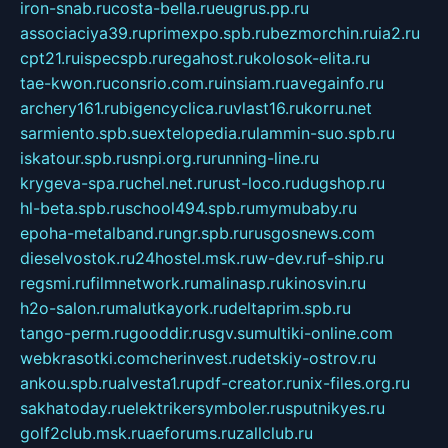
iron-snab.ru
costa-bella.ru
eugrus.pp.ru
associaciya39.ru
primexpo.spb.ru
bezmorchin.ru
ia2.ru
cpt21.ru
ispecspb.ru
regahost.ru
kolosok-elita.ru
tae-kwon.ru
consrio.com.ru
insiam.ru
avegainfo.ru
archery161.ru
bigencyclica.ru
vlast16.ru
korru.net
sarmiento.spb.su
extelopedia.ru
lammin-suo.spb.ru
iskatour.spb.ru
snpi.org.ru
running-line.ru
krygeva-spa.ru
chel.net.ru
rust-loco.ru
dugshop.ru
hl-beta.spb.ru
school494.spb.ru
mymubaby.ru
epoha-metalband.ru
ngr.spb.ru
rusgosnews.com
dieselvostok.ru
24hostel.msk.ru
w-dev.ru
f-ship.ru
regsmi.ru
filmnetwork.ru
malinasp.ru
kinosvin.ru
h2o-salon.ru
malutkayork.ru
deltaprim.spb.ru
tango-perm.ru
gooddir.ru
sgv.su
multiki-online.com
webkrasotki.com
cherinvest.ru
detskiy-ostrov.ru
ankou.spb.ru
alvesta1.ru
pdf-creator.ru
nix-files.org.ru
sakhatoday.ru
elektrikersymboler.ru
sputnikyes.ru
golf2club.msk.ru
aeforums.ru
zallclub.ru