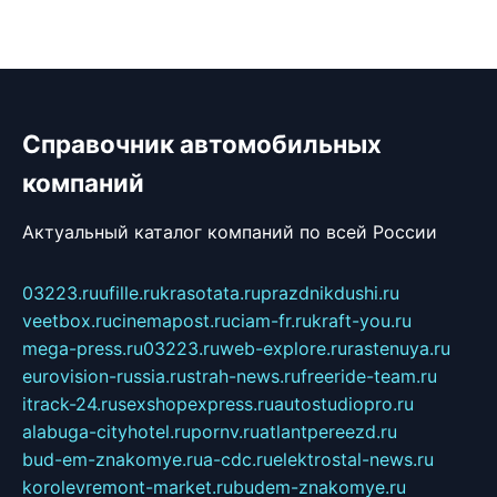
Справочник автомобильных
компаний
Актуальный каталог компаний по всей России
03223.ru
ufille.ru
krasotata.ru
prazdnikdushi.ru
veetbox.ru
cinemapost.ru
ciam-fr.ru
kraft-you.ru
mega-press.ru
03223.ru
web-explore.ru
rastenuya.ru
eurovision-russia.ru
strah-news.ru
freeride-team.ru
itrack-24.ru
sexshopexpress.ru
autostudiopro.ru
alabuga-cityhotel.ru
pornv.ru
atlantpereezd.ru
bud-em-znakomye.ru
a-cdc.ru
elektrostal-news.ru
korolevremont-market.ru
budem-znakomye.ru