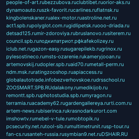
people-of-art.ru
bezzubova.ru
clubtibet.ru
orior-aks.ru
dynamoauto.ru
szk-favorit.ru
carlines.ru
flatnsk.ru
kingbolenskaner.ru
alex-motor.ru
astroline.net.ru
act1.spb.ru
polyglot.com.ru
gidlipetsk.ru
ooo-driada.ru
detsad125.ru
mir-zdoroviya.ru
bruslanovo.ru
siterem.ru
council.spb.ru
лодкипатриот.рф
kafekolizey.ru
iclub.net.ru
gazon-easy.ru
sugarepilekb.ru
grinox.ru
pylesostineco.ru
msts-ozarenie.ru
kameryjooan.ru
artemovskij.ru
dopler.spb.ru
aid70.ru
metall-perm.ru
ndm.msk.ru
ratingzooshop.ru
apiaccess.ru
globalautotrade.info
bezverhovskoe.ru
drsschool.ru
ZOOSMART.SPB.RU
dalakony.ru
medikijob.ru
remontt.spb.ru
photostudia.spb.ru
myragon.ru
terramia.ru
academy62.ru
gardengallereya.ru
rti.com.ru
artem-news.ru
biserinca.ru
krasnodarkurort.com
imshowtv.ru
mebel-v-tule.ru
mobtopik.ru
pcsecurity.net.ru
tool-sib.ru
multimetrunit.ru
sp-tour.ru
fan-cs.ru
santeh-russia.ru
symbian9.net.ru
DSHAIR.RU