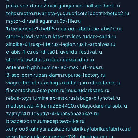
poka-vse-doma2.ru
airgungames.ru
allseo-host.ru
tehosmotre.ru
varieta-yug.ru
cricetc1xbetr1xbetcc2.ru
raytor-d.ru
atillagunn.ru
3d-file.ru
1xbeticricetc1xbetti5.ru
uafoot-statti.ru
e-abis1c.ru
store-brawl-stars.ru
kts-services.ru
dark-sand.ru
sindika-01.ru
sp-life.ru
x-legion.ru
sib-archives.ru
e-abis-1-c.ru
sindika01.ru
venda-festival.ru
store-brawlstars.ru
dooraleksandria.ru
antenna-highly.ru
mine-lab-msk.ru
1-mus.ru
3-sex-porn.ru
ban-damn.ru
purse-factory.ru
viagra-tablet.ru
fasbags.ru
adler-jun.ru
bandamn.ru
fincontech.ru
3sexporn.ru
1mus.ru
darksand.ru
rebus-toys.ru
minelab-msk.ru
alabuga-cityhotel.ru
medsprawo-4-ka.ru
2864420.ru
blagodarenie-spb.ru
zajmy24.ru
tovudyi-4-kuhnyanazakaz.ru
brazzerscom.ru
medsprawo4ka.ru
xehyroo5kuhnyanazakaz.ru
fabrikayfabrikaefabrika.ru
vskrytie-zamkov-moskva-113.ru
biletnadom.ru