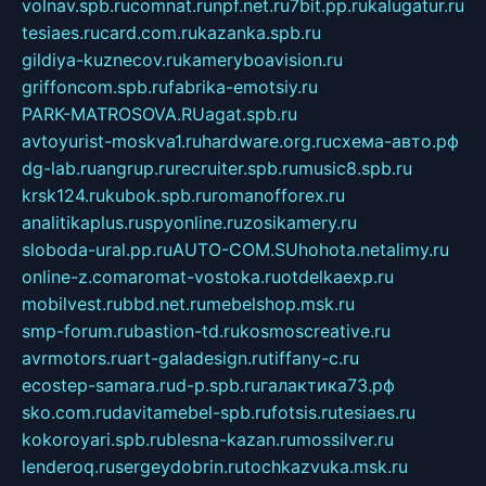
volnav.spb.ru
comnat.ru
npf.net.ru
7bit.pp.ru
kalugatur.ru
tesiaes.ru
card.com.ru
kazanka.spb.ru
gildiya-kuznecov.ru
kameryboavision.ru
griffoncom.spb.ru
fabrika-emotsiy.ru
PARK-MATROSOVA.RU
agat.spb.ru
avtoyurist-moskva1.ru
hardware.org.ru
схема-авто.рф
dg-lab.ru
angrup.ru
recruiter.spb.ru
music8.spb.ru
krsk124.ru
kubok.spb.ru
romanofforex.ru
analitikaplus.ru
spyonline.ru
zosikamery.ru
sloboda-ural.pp.ru
AUTO-COM.SU
hohota.net
alimy.ru
online-z.com
aromat-vostoka.ru
otdelkaexp.ru
mobilvest.ru
bbd.net.ru
mebelshop.msk.ru
smp-forum.ru
bastion-td.ru
kosmoscreative.ru
avrmotors.ru
art-galadesign.ru
tiffany-c.ru
ecostep-samara.ru
d-p.spb.ru
галактика73.рф
sko.com.ru
davitamebel-spb.ru
fotsis.ru
tesiaes.ru
kokoroyari.spb.ru
blesna-kazan.ru
mossilver.ru
lenderoq.ru
sergeydobrin.ru
tochkazvuka.msk.ru