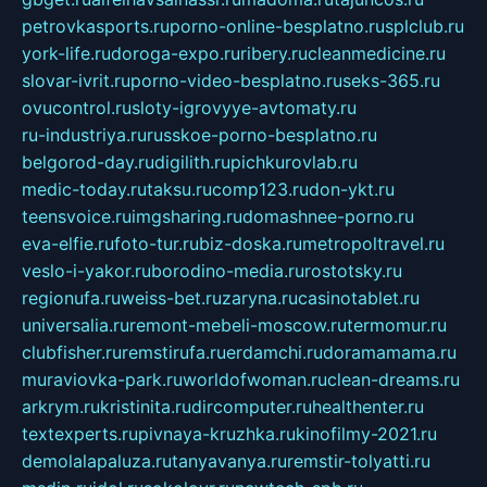
petrovkasports.ru
porno-online-besplatno.ru
splclub.ru
york-life.ru
doroga-expo.ru
ribery.ru
cleanmedicine.ru
slovar-ivrit.ru
porno-video-besplatno.ru
seks-365.ru
ovucontrol.ru
sloty-igrovyye-avtomaty.ru
ru-industriya.ru
russkoe-porno-besplatno.ru
belgorod-day.ru
digilith.ru
pichkurovlab.ru
medic-today.ru
taksu.ru
comp123.ru
don-ykt.ru
teensvoice.ru
imgsharing.ru
domashnee-porno.ru
eva-elfie.ru
foto-tur.ru
biz-doska.ru
metropoltravel.ru
veslo-i-yakor.ru
borodino-media.ru
rostotsky.ru
regionufa.ru
weiss-bet.ru
zaryna.ru
casinotablet.ru
universalia.ru
remont-mebeli-moscow.ru
termomur.ru
clubfisher.ru
remstirufa.ru
erdamchi.ru
doramamama.ru
muraviovka-park.ru
worldofwoman.ru
clean-dreams.ru
arkrym.ru
kristinita.ru
dircomputer.ru
healthenter.ru
textexperts.ru
pivnaya-kruzhka.ru
kinofilmy-2021.ru
demolalapaluza.ru
tanyavanya.ru
remstir-tolyatti.ru