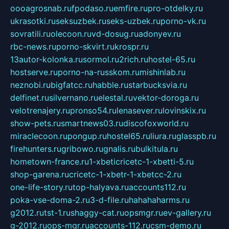
oooagrosnab.ru
fpodaso.ru
emfire.ru
pro-otdelky.ru
ukrasotki.ru
seksuzbek.ru
seks-uzbek.ru
porno-vk.ru
sovratili.ru
olecoon.ru
vd-dosug.ru
adonyev.ru
rbc-news.ru
porno-skvirt.ru
krospr.ru
13autor-kolonka.ru
sormol.ru
2rich.ru
hostel-65.ru
hostserve.ru
porno-na-russkom.ru
mishinlab.ru
neznobi.ru
bigfatcc.ru
habble.ru
starbucksvia.ru
delfinet.ru
silvernano.ru
elestal.ru
vektor-doroga.ru
velotrenajery.ru
pronso54.ru
lenasever.ru
lovinskix.ru
show-pets.ru
smartnews03.ru
discofoxworld.ru
miraclecoon.ru
pongup.ru
hostel65.ru
liura.ru
glasspb.ru
firehunters.ru
gribowo.ru
gnalis.ru
bulkitula.ru
hometown-france.ru
1-xbeticricetc-1-xbetti-5.ru
shop-garena.ru
cricetc-1-xbetr-1-xbetcc-2.ru
one-life-story.ru
top-halyava.ru
accounts112.ru
poka-vse-doma-2.ru
3-d-file.ru
hahahaharms.ru
g2012.ru
tst-1.ru
shaggy-cat.ru
opsmgr.ru
ev-gallery.ru
g-2012.ru
ops-mgr.ru
accounts-112.ru
csm-demo.ru