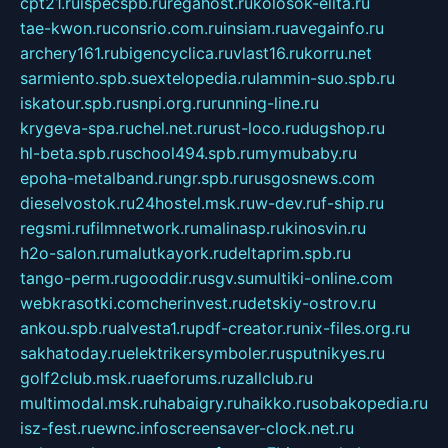
cpt21.ru
ispecspb.ru
regahost.ru
kolosok-elita.ru
tae-kwon.ru
consrio.com.ru
insiam.ru
avegainfo.ru
archery161.ru
bigencyclica.ru
vlast16.ru
korru.net
sarmiento.spb.su
extelopedia.ru
lammin-suo.spb.ru
iskatour.spb.ru
snpi.org.ru
running-line.ru
krygeva-spa.ru
chel.net.ru
rust-loco.ru
dugshop.ru
hl-beta.spb.ru
school494.spb.ru
mymubaby.ru
epoha-metalband.ru
ngr.spb.ru
rusgosnews.com
dieselvostok.ru
24hostel.msk.ru
w-dev.ru
f-ship.ru
regsmi.ru
filmnetwork.ru
malinasp.ru
kinosvin.ru
h2o-salon.ru
malutkayork.ru
deltaprim.spb.ru
tango-perm.ru
gooddir.ru
sgv.su
multiki-online.com
webkrasotki.com
cherinvest.ru
detskiy-ostrov.ru
ankou.spb.ru
alvesta1.ru
pdf-creator.ru
nix-files.org.ru
sakhatoday.ru
elektrikersymboler.ru
sputnikyes.ru
golf2club.msk.ru
aeforums.ru
zallclub.ru
multimodal.msk.ru
habaigry.ru
haikko.ru
sobakopedia.ru
isz-fest.ru
ewnc.info
screensaver-clock.net.ru