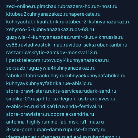
zed-online.ru
pimchax.ru
brazzers-hd.ru
z-host.ru
kitubeu2kuhnyanazakaz.ru
naperekate.ru
kuhnyaofabrikaufabrik.ru
kitubeu-2-kuhnyanazakaz.ru
xehyroo-5-kuhnyanazakaz.ru
cs-68.ru
guzywia-4-kuhnyanazakaz.ru
mir-tk.ru
vlknrussia.ru
cs68.ru
vladivostok-map.ru
video-seks.ru
bankaribi.ru
raszar.ru
vskrytie-zamkov-moskva113.ru
lipetsktelecom.ru
tovudyi4kuhnyanazakaz.ru
seksuzb.ru
guzywia4kuhnyanazakaz.ru
fabrikaofabrikaokuhny.ru
kuhnyaekuhnyaafabrika.ru
kuhnyaykuhnyayfabrika.ru
e-abis1c.ru
store-brawl-stars.ru
kts-services.ru
dark-sand.ru
sindika-01.ru
sp-life.ru
x-legion.ru
sib-archives.ru
e-abis-1-c.ru
sindika01.ru
venda-festival.ru
store-brawlstars.ru
dooraleksandria.ru
antenna-highly.ru
mine-lab-msk.ru
1-mus.ru
3-sex-porn.ru
ban-damn.ru
purse-factory.ru
viagra-tablet.ru
fasbags.ru
adler-jun.ru
bandamn.ru