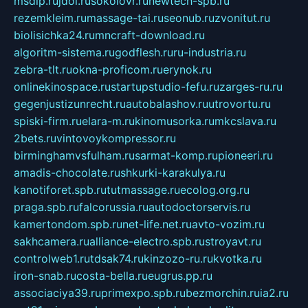
msdip.ru
jdol.ru
sokolovr.ru
newtech-spb.ru
rezemkleim.ru
massage-tai.ru
seonub.ru
zvonitut.ru
biolisichka24.ru
mncraft-download.ru
algoritm-sistema.ru
godflesh.ru
ru-industria.ru
zebra-tlt.ru
okna-proficom.ru
erynok.ru
onlinekinospace.ru
startupstudio-fefu.ru
zarges-ru.ru
gegenjustizunrecht.ru
autobalashov.ru
utrovortu.ru
spiski-firm.ru
elara-m.ru
kinomusorka.ru
mkcslava.ru
2bets.ru
vintovoykompressor.ru
birminghamvsfulham.ru
sarmat-komp.ru
pioneeri.ru
amadis-chocolate.ru
shkurki-karakulya.ru
kanotiforet.spb.ru
tutmassage.ru
ecolog.org.ru
praga.spb.ru
falcorussia.ru
autodoctorservis.ru
kamertondom.spb.ru
net-life.net.ru
avto-vozim.ru
sakhcamera.ru
alliance-electro.spb.ru
stroyavt.ru
controlweb1.ru
tdsak74.ru
kinzozo-ru.ru
kvotka.ru
iron-snab.ru
costa-bella.ru
eugrus.pp.ru
associaciya39.ru
primexpo.spb.ru
bezmorchin.ru
ia2.ru