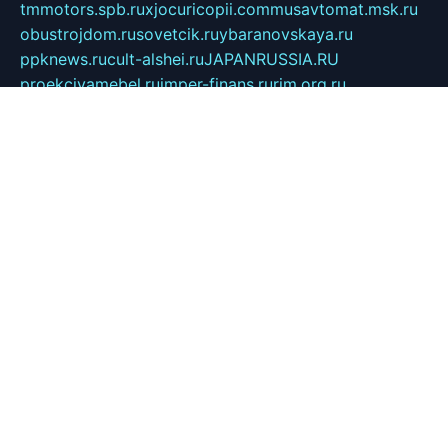
tmmotors.spb.ru
xjocuricopii.com
musavtomat.msk.ru
obustrojdom.ru
sovetcik.ru
ybaranovskaya.ru
ppknews.ru
cult-alshei.ru
JAPANRUSSIA.RU
proekciyamebel.ru
imper-finans.ru
rim.org.ru
glamourai.ru
brassminus.ru
zabor-pro.ru
ftn.pp.ru
dorogoe58.ru
laimengpacker.ru
kuzova-zapchasti.ru
sageerp.ru
taxodrom.ru
dsrazvitie.ru
hardcity.net.ru
ratinghomegames.ru
topservice25.ru
gubernyan.ru
gtglasslined.ru
ii4.ru
tssport.spb.ru
andorra24.com
blackwallstreet.ru
oboimos.ru
optim-doors.com.ru
ikuch.ru
nycr.org.ru
npa21.ru
vremya-ch.spb.ru
desert000.ru
ivtorgi.ru
ifiori.ru
catalog-statei.ru
dcv.org.ru
spetsmaster174.ru
ipkameryhiseeu.ru
dum26.ru
ruspol.spb.ru
fr-opendp.ru
kam-solnyshko.ru
cheyenne-arapaho.ru
sevzapmetal.spb.ru
ted-lapidus.spb.ru
parasite-eliminator.ru
sigma-complete.ru
modernworld.ru
dama-moda.ru
eholot-group.ru
sk-nvkz.ru
DRONGOLD.RU