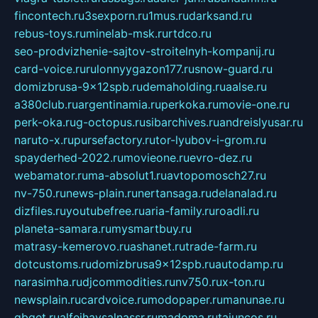
fincontech.ru
3sexporn.ru
1mus.ru
darksand.ru
rebus-toys.ru
minelab-msk.ru
rtdco.ru
seo-prodvizhenie-sajtov-stroitelnyh-kompanij.ru
card-voice.ru
rulonnyygazon177.ru
snow-guard.ru
domizbrusa-9x12spb.ru
demaholding.ru
aalse.ru
a380club.ru
argentinamia.ru
perkoka.ru
movie-one.ru
perk-oka.ru
g-octopus.ru
sibarchives.ru
andreislyusar.ru
naruto-x.ru
pursefactory.ru
tor-lyubov-i-grom.ru
spayderhed-2022.ru
movieone.ru
evro-dez.ru
webamator.ru
ma-absolut1.ru
avtopomosch27.ru
nv-750.ru
news-plain.ru
nertansaga.ru
delanalad.ru
dizfiles.ru
youtubefree.ru
aria-family.ru
roadli.ru
planeta-samara.ru
mysmartbuy.ru
matrasy-kemerovo.ru
ashanet.ru
trade-farm.ru
dotcustoms.ru
domizbrusa9x12spb.ru
autodamp.ru
narasimha.ru
djcommodities.ru
nv750.ru
x-ton.ru
newsplain.ru
cardvoice.ru
modopaper.ru
manunae.ru
gbget.ru
alfeihavsalnassr.ru
madoma.ru
tajuncos.ru