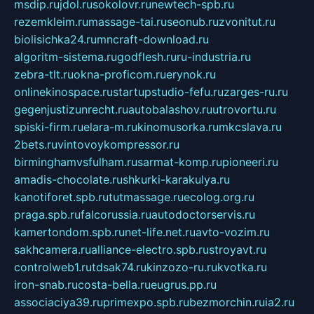
msdip.ru
jdol.ru
sokolovr.ru
newtech-spb.ru
rezemkleim.ru
massage-tai.ru
seonub.ru
zvonitut.ru
biolisichka24.ru
mncraft-download.ru
algoritm-sistema.ru
godflesh.ru
ru-industria.ru
zebra-tlt.ru
okna-proficom.ru
erynok.ru
onlinekinospace.ru
startupstudio-fefu.ru
zarges-ru.ru
gegenjustizunrecht.ru
autobalashov.ru
utrovortu.ru
spiski-firm.ru
elara-m.ru
kinomusorka.ru
mkcslava.ru
2bets.ru
vintovoykompressor.ru
birminghamvsfulham.ru
sarmat-komp.ru
pioneeri.ru
amadis-chocolate.ru
shkurki-karakulya.ru
kanotiforet.spb.ru
tutmassage.ru
ecolog.org.ru
praga.spb.ru
falcorussia.ru
autodoctorservis.ru
kamertondom.spb.ru
net-life.net.ru
avto-vozim.ru
sakhcamera.ru
alliance-electro.spb.ru
stroyavt.ru
controlweb1.ru
tdsak74.ru
kinzozo-ru.ru
kvotka.ru
iron-snab.ru
costa-bella.ru
eugrus.pp.ru
associaciya39.ru
primexpo.spb.ru
bezmorchin.ru
ia2.ru