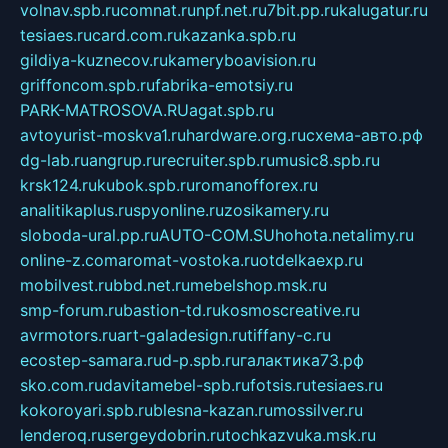
volnav.spb.ru
comnat.ru
npf.net.ru
7bit.pp.ru
kalugatur.ru
tesiaes.ru
card.com.ru
kazanka.spb.ru
gildiya-kuznecov.ru
kameryboavision.ru
griffoncom.spb.ru
fabrika-emotsiy.ru
PARK-MATROSOVA.RU
agat.spb.ru
avtoyurist-moskva1.ru
hardware.org.ru
схема-авто.рф
dg-lab.ru
angrup.ru
recruiter.spb.ru
music8.spb.ru
krsk124.ru
kubok.spb.ru
romanofforex.ru
analitikaplus.ru
spyonline.ru
zosikamery.ru
sloboda-ural.pp.ru
AUTO-COM.SU
hohota.net
alimy.ru
online-z.com
aromat-vostoka.ru
otdelkaexp.ru
mobilvest.ru
bbd.net.ru
mebelshop.msk.ru
smp-forum.ru
bastion-td.ru
kosmoscreative.ru
avrmotors.ru
art-galadesign.ru
tiffany-c.ru
ecostep-samara.ru
d-p.spb.ru
галактика73.рф
sko.com.ru
davitamebel-spb.ru
fotsis.ru
tesiaes.ru
kokoroyari.spb.ru
blesna-kazan.ru
mossilver.ru
lenderoq.ru
sergeydobrin.ru
tochkazvuka.msk.ru