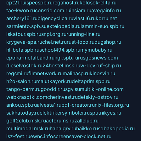
cpt21.ru
ispecspb.ru
regahost.ru
kolosok-elita.ru
tae-kwon.ru
consrio.com.ru
insiam.ru
avegainfo.ru
archery161.ru
bigencyclica.ru
vlast16.ru
korru.net
sarmiento.spb.su
extelopedia.ru
lammin-suo.spb.ru
iskatour.spb.ru
snpi.org.ru
running-line.ru
krygeva-spa.ru
chel.net.ru
rust-loco.ru
dugshop.ru
hl-beta.spb.ru
school494.spb.ru
mymubaby.ru
epoha-metalband.ru
ngr.spb.ru
rusgosnews.com
dieselvostok.ru
24hostel.msk.ru
w-dev.ru
f-ship.ru
regsmi.ru
filmnetwork.ru
malinasp.ru
kinosvin.ru
h2o-salon.ru
malutkayork.ru
deltaprim.spb.ru
tango-perm.ru
gooddir.ru
sgv.su
multiki-online.com
webkrasotki.com
cherinvest.ru
detskiy-ostrov.ru
ankou.spb.ru
alvesta1.ru
pdf-creator.ru
nix-files.org.ru
sakhatoday.ru
elektrikersymboler.ru
sputnikyes.ru
golf2club.msk.ru
aeforums.ru
zallclub.ru
multimodal.msk.ru
habaigry.ru
haikko.ru
sobakopedia.ru
isz-fest.ru
ewnc.info
screensaver-clock.net.ru