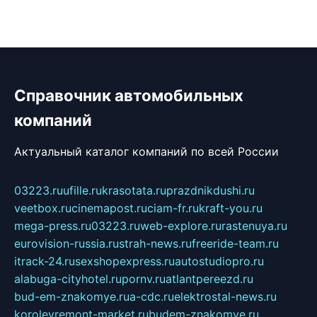
Справочник автомобильных
компаний
Актуальный каталог компаний по всей России
03223.ru
ufille.ru
krasotata.ru
prazdnikdushi.ru
veetbox.ru
cinemapost.ru
ciam-fr.ru
kraft-you.ru
mega-press.ru
03223.ru
web-explore.ru
rastenuya.ru
eurovision-russia.ru
strah-news.ru
freeride-team.ru
itrack-24.ru
sexshopexpress.ru
autostudiopro.ru
alabuga-cityhotel.ru
pornv.ru
atlantpereezd.ru
bud-em-znakomye.ru
a-cdc.ru
elektrostal-news.ru
korolevremont-market.ru
budem-znakomye.ru