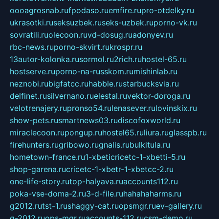
oooagrosnab.ru
fpodaso.ru
emfire.ru
pro-otdelky.ru
ukrasotki.ru
seksuzbek.ru
seks-uzbek.ru
porno-vk.ru
sovratili.ru
olecoon.ru
vd-dosug.ru
adonyev.ru
rbc-news.ru
porno-skvirt.ru
krospr.ru
13autor-kolonka.ru
sormol.ru
2rich.ru
hostel-65.ru
hostserve.ru
porno-na-russkom.ru
mishinlab.ru
neznobi.ru
bigfatcc.ru
habble.ru
starbucksvia.ru
delfinet.ru
silvernano.ru
elestal.ru
vektor-doroga.ru
velotrenajery.ru
pronso54.ru
lenasever.ru
lovinskix.ru
show-pets.ru
smartnews03.ru
discofoxworld.ru
miraclecoon.ru
pongup.ru
hostel65.ru
liura.ru
glasspb.ru
firehunters.ru
gribowo.ru
gnalis.ru
bulkitula.ru
hometown-france.ru
1-xbeticricetc-1-xbetti-5.ru
shop-garena.ru
cricetc-1-xbetr-1-xbetcc-2.ru
one-life-story.ru
top-halyava.ru
accounts112.ru
poka-vse-doma-2.ru
3-d-file.ru
hahahaharms.ru
g2012.ru
tst-1.ru
shaggy-cat.ru
opsmgr.ru
ev-gallery.ru
g-2012.ru
ops-mgr.ru
accounts-112.ru
csm-demo.ru