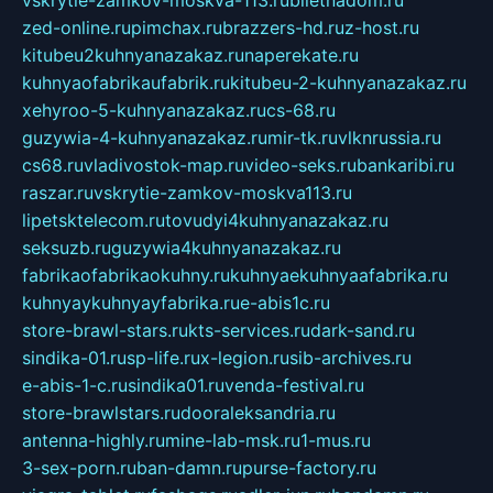
vskrytie-zamkov-moskva-113.ru
biletnadom.ru
zed-online.ru
pimchax.ru
brazzers-hd.ru
z-host.ru
kitubeu2kuhnyanazakaz.ru
naperekate.ru
kuhnyaofabrikaufabrik.ru
kitubeu-2-kuhnyanazakaz.ru
xehyroo-5-kuhnyanazakaz.ru
cs-68.ru
guzywia-4-kuhnyanazakaz.ru
mir-tk.ru
vlknrussia.ru
cs68.ru
vladivostok-map.ru
video-seks.ru
bankaribi.ru
raszar.ru
vskrytie-zamkov-moskva113.ru
lipetsktelecom.ru
tovudyi4kuhnyanazakaz.ru
seksuzb.ru
guzywia4kuhnyanazakaz.ru
fabrikaofabrikaokuhny.ru
kuhnyaekuhnyaafabrika.ru
kuhnyaykuhnyayfabrika.ru
e-abis1c.ru
store-brawl-stars.ru
kts-services.ru
dark-sand.ru
sindika-01.ru
sp-life.ru
x-legion.ru
sib-archives.ru
e-abis-1-c.ru
sindika01.ru
venda-festival.ru
store-brawlstars.ru
dooraleksandria.ru
antenna-highly.ru
mine-lab-msk.ru
1-mus.ru
3-sex-porn.ru
ban-damn.ru
purse-factory.ru