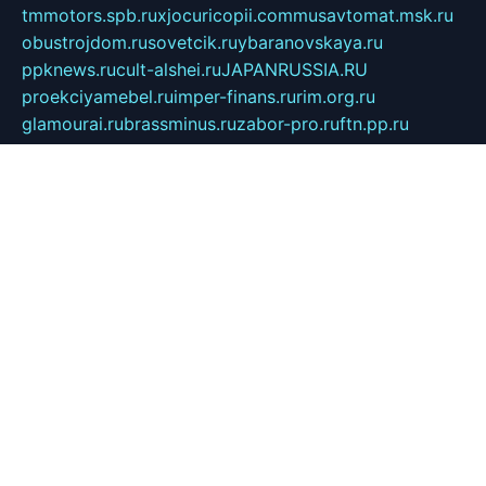
tmmotors.spb.ru
xjocuricopii.com
musavtomat.msk.ru
obustrojdom.ru
sovetcik.ru
ybaranovskaya.ru
ppknews.ru
cult-alshei.ru
JAPANRUSSIA.RU
proekciyamebel.ru
imper-finans.ru
rim.org.ru
glamourai.ru
brassminus.ru
zabor-pro.ru
ftn.pp.ru
dorogoe58.ru
laimengpacker.ru
kuzova-zapchasti.ru
sageerp.ru
taxodrom.ru
dsrazvitie.ru
hardcity.net.ru
ratinghomegames.ru
topservice25.ru
gubernyan.ru
gtglasslined.ru
ii4.ru
tssport.spb.ru
andorra24.com
blackwallstreet.ru
oboimos.ru
optim-doors.com.ru
ikuch.ru
nycr.org.ru
npa21.ru
vremya-ch.spb.ru
desert000.ru
ivtorgi.ru
ifiori.ru
catalog-statei.ru
dcv.org.ru
spetsmaster174.ru
ipkameryhiseeu.ru
dum26.ru
ruspol.spb.ru
fr-opendp.ru
kam-solnyshko.ru
cheyenne-arapaho.ru
sevzapmetal.spb.ru
ted-lapidus.spb.ru
parasite-eliminator.ru
sigma-complete.ru
modernworld.ru
dama-moda.ru
eholot-group.ru
sk-nvkz.ru
DRONGOLD.RU