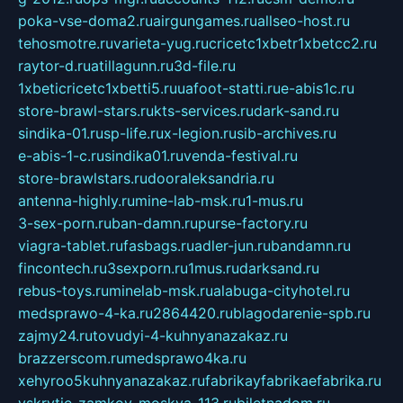
poka-vse-doma2.ru
airgungames.ru
allseo-host.ru
tehosmotre.ru
varieta-yug.ru
cricetc1xbetr1xbetcc2.ru
raytor-d.ru
atillagunn.ru
3d-file.ru
1xbeticricetc1xbetti5.ru
uafoot-statti.ru
e-abis1c.ru
store-brawl-stars.ru
kts-services.ru
dark-sand.ru
sindika-01.ru
sp-life.ru
x-legion.ru
sib-archives.ru
e-abis-1-c.ru
sindika01.ru
venda-festival.ru
store-brawlstars.ru
dooraleksandria.ru
antenna-highly.ru
mine-lab-msk.ru
1-mus.ru
3-sex-porn.ru
ban-damn.ru
purse-factory.ru
viagra-tablet.ru
fasbags.ru
adler-jun.ru
bandamn.ru
fincontech.ru
3sexporn.ru
1mus.ru
darksand.ru
rebus-toys.ru
minelab-msk.ru
alabuga-cityhotel.ru
medsprawo-4-ka.ru
2864420.ru
blagodarenie-spb.ru
zajmy24.ru
tovudyi-4-kuhnyanazakaz.ru
brazzerscom.ru
medsprawo4ka.ru
xehyroo5kuhnyanazakaz.ru
fabrikayfabrikaefabrika.ru