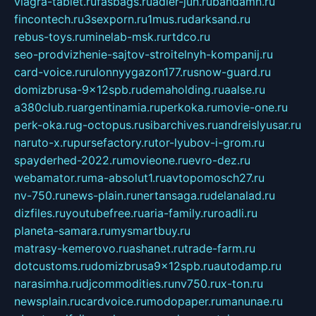
viagra-tablet.ru
fasbags.ru
adler-jun.ru
bandamn.ru
fincontech.ru
3sexporn.ru
1mus.ru
darksand.ru
rebus-toys.ru
minelab-msk.ru
rtdco.ru
seo-prodvizhenie-sajtov-stroitelnyh-kompanij.ru
card-voice.ru
rulonnyygazon177.ru
snow-guard.ru
domizbrusa-9x12spb.ru
demaholding.ru
aalse.ru
a380club.ru
argentinamia.ru
perkoka.ru
movie-one.ru
perk-oka.ru
g-octopus.ru
sibarchives.ru
andreislyusar.ru
naruto-x.ru
pursefactory.ru
tor-lyubov-i-grom.ru
spayderhed-2022.ru
movieone.ru
evro-dez.ru
webamator.ru
ma-absolut1.ru
avtopomosch27.ru
nv-750.ru
news-plain.ru
nertansaga.ru
delanalad.ru
dizfiles.ru
youtubefree.ru
aria-family.ru
roadli.ru
planeta-samara.ru
mysmartbuy.ru
matrasy-kemerovo.ru
ashanet.ru
trade-farm.ru
dotcustoms.ru
domizbrusa9x12spb.ru
autodamp.ru
narasimha.ru
djcommodities.ru
nv750.ru
x-ton.ru
newsplain.ru
cardvoice.ru
modopaper.ru
manunae.ru