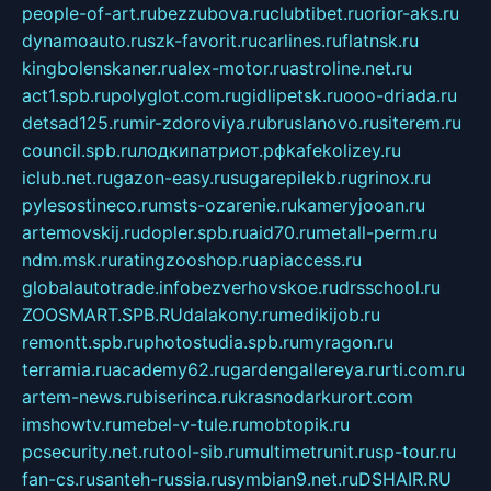
people-of-art.ru
bezzubova.ru
clubtibet.ru
orior-aks.ru
dynamoauto.ru
szk-favorit.ru
carlines.ru
flatnsk.ru
kingbolenskaner.ru
alex-motor.ru
astroline.net.ru
act1.spb.ru
polyglot.com.ru
gidlipetsk.ru
ooo-driada.ru
detsad125.ru
mir-zdoroviya.ru
bruslanovo.ru
siterem.ru
council.spb.ru
лодкипатриот.рф
kafekolizey.ru
iclub.net.ru
gazon-easy.ru
sugarepilekb.ru
grinox.ru
pylesostineco.ru
msts-ozarenie.ru
kameryjooan.ru
artemovskij.ru
dopler.spb.ru
aid70.ru
metall-perm.ru
ndm.msk.ru
ratingzooshop.ru
apiaccess.ru
globalautotrade.info
bezverhovskoe.ru
drsschool.ru
ZOOSMART.SPB.RU
dalakony.ru
medikijob.ru
remontt.spb.ru
photostudia.spb.ru
myragon.ru
terramia.ru
academy62.ru
gardengallereya.ru
rti.com.ru
artem-news.ru
biserinca.ru
krasnodarkurort.com
imshowtv.ru
mebel-v-tule.ru
mobtopik.ru
pcsecurity.net.ru
tool-sib.ru
multimetrunit.ru
sp-tour.ru
fan-cs.ru
santeh-russia.ru
symbian9.net.ru
DSHAIR.RU