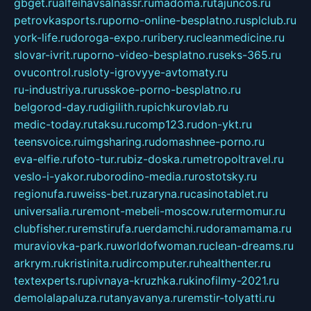
gbget.ru
alfeihavsalnassr.ru
madoma.ru
tajuncos.ru
petrovkasports.ru
porno-online-besplatno.ru
splclub.ru
york-life.ru
doroga-expo.ru
ribery.ru
cleanmedicine.ru
slovar-ivrit.ru
porno-video-besplatno.ru
seks-365.ru
ovucontrol.ru
sloty-igrovyye-avtomaty.ru
ru-industriya.ru
russkoe-porno-besplatno.ru
belgorod-day.ru
digilith.ru
pichkurovlab.ru
medic-today.ru
taksu.ru
comp123.ru
don-ykt.ru
teensvoice.ru
imgsharing.ru
domashnee-porno.ru
eva-elfie.ru
foto-tur.ru
biz-doska.ru
metropoltravel.ru
veslo-i-yakor.ru
borodino-media.ru
rostotsky.ru
regionufa.ru
weiss-bet.ru
zaryna.ru
casinotablet.ru
universalia.ru
remont-mebeli-moscow.ru
termomur.ru
clubfisher.ru
remstirufa.ru
erdamchi.ru
doramamama.ru
muraviovka-park.ru
worldofwoman.ru
clean-dreams.ru
arkrym.ru
kristinita.ru
dircomputer.ru
healthenter.ru
textexperts.ru
pivnaya-kruzhka.ru
kinofilmy-2021.ru
demolalapaluza.ru
tanyavanya.ru
remstir-tolyatti.ru