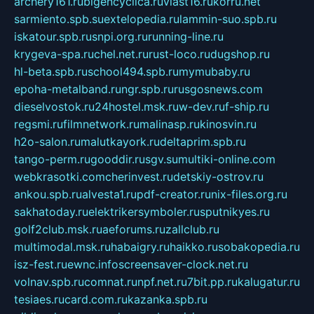
archery161.ru
bigencyclica.ru
vlast16.ru
korru.net
sarmiento.spb.su
extelopedia.ru
lammin-suo.spb.ru
iskatour.spb.ru
snpi.org.ru
running-line.ru
krygeva-spa.ru
chel.net.ru
rust-loco.ru
dugshop.ru
hl-beta.spb.ru
school494.spb.ru
mymubaby.ru
epoha-metalband.ru
ngr.spb.ru
rusgosnews.com
dieselvostok.ru
24hostel.msk.ru
w-dev.ru
f-ship.ru
regsmi.ru
filmnetwork.ru
malinasp.ru
kinosvin.ru
h2o-salon.ru
malutkayork.ru
deltaprim.spb.ru
tango-perm.ru
gooddir.ru
sgv.su
multiki-online.com
webkrasotki.com
cherinvest.ru
detskiy-ostrov.ru
ankou.spb.ru
alvesta1.ru
pdf-creator.ru
nix-files.org.ru
sakhatoday.ru
elektrikersymboler.ru
sputnikyes.ru
golf2club.msk.ru
aeforums.ru
zallclub.ru
multimodal.msk.ru
habaigry.ru
haikko.ru
sobakopedia.ru
isz-fest.ru
ewnc.info
screensaver-clock.net.ru
volnav.spb.ru
comnat.ru
npf.net.ru
7bit.pp.ru
kalugatur.ru
tesiaes.ru
card.com.ru
kazanka.spb.ru