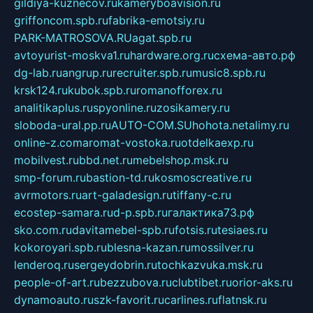
gildiya-kuznecov.ru
kameryboavision.ru
griffoncom.spb.ru
fabrika-emotsiy.ru
PARK-MATROSOVA.RU
agat.spb.ru
avtoyurist-moskva1.ru
hardware.org.ru
схема-авто.рф
dg-lab.ru
angrup.ru
recruiter.spb.ru
music8.spb.ru
krsk124.ru
kubok.spb.ru
romanofforex.ru
analitikaplus.ru
spyonline.ru
zosikamery.ru
sloboda-ural.pp.ru
AUTO-COM.SU
hohota.net
alimy.ru
online-z.com
aromat-vostoka.ru
otdelkaexp.ru
mobilvest.ru
bbd.net.ru
mebelshop.msk.ru
smp-forum.ru
bastion-td.ru
kosmoscreative.ru
avrmotors.ru
art-galadesign.ru
tiffany-c.ru
ecostep-samara.ru
d-p.spb.ru
галактика73.рф
sko.com.ru
davitamebel-spb.ru
fotsis.ru
tesiaes.ru
kokoroyari.spb.ru
blesna-kazan.ru
mossilver.ru
lenderoq.ru
sergeydobrin.ru
tochkazvuka.msk.ru
people-of-art.ru
bezzubova.ru
clubtibet.ru
orior-aks.ru
dynamoauto.ru
szk-favorit.ru
carlines.ru
flatnsk.ru