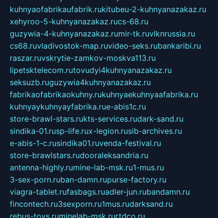
kuhnyaofabrikaufabrik.ru
kitubeu-2-kuhnyanazakaz.ru
xehyroo-5-kuhnyanazakaz.ru
cs-68.ru
guzywia-4-kuhnyanazakaz.ru
mir-tk.ru
vlknrussia.ru
cs68.ru
vladivostok-map.ru
video-seks.ru
bankaribi.ru
raszar.ru
vskrytie-zamkov-moskva113.ru
lipetsktelecom.ru
tovudyi4kuhnyanazakaz.ru
seksuzb.ru
guzywia4kuhnyanazakaz.ru
fabrikaofabrikaokuhny.ru
kuhnyaekuhnyaafabrika.ru
kuhnyaykuhnyayfabrika.ru
e-abis1c.ru
store-brawl-stars.ru
kts-services.ru
dark-sand.ru
sindika-01.ru
sp-life.ru
x-legion.ru
sib-archives.ru
e-abis-1-c.ru
sindika01.ru
venda-festival.ru
store-brawlstars.ru
dooraleksandria.ru
antenna-highly.ru
mine-lab-msk.ru
1-mus.ru
3-sex-porn.ru
ban-damn.ru
purse-factory.ru
viagra-tablet.ru
fasbags.ru
adler-jun.ru
bandamn.ru
fincontech.ru
3sexporn.ru
1mus.ru
darksand.ru
rebus-toys.ru
minelab-msk.ru
rtdco.ru