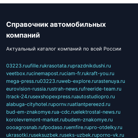
Справочник автомобильных
компаний
Актуальный каталог компаний по всей России
03223.ru
ufille.ru
krasotata.ru
prazdnikdushi.ru
veetbox.ru
cinemapost.ru
ciam-fr.ru
kraft-you.ru
mega-press.ru
03223.ru
web-explore.ru
rastenuya.ru
eurovision-russia.ru
strah-news.ru
freeride-team.ru
itrack-24.ru
sexshopexpress.ru
autostudiopro.ru
alabuga-cityhotel.ru
pornv.ru
atlantpereezd.ru
bud-em-znakomye.ru
a-cdc.ru
elektrostal-news.ru
korolevremont-market.ru
budem-znakomye.ru
oooagrosnab.ru
fpodaso.ru
emfire.ru
pro-otdelky.ru
ukrasotki.ru
seksuzbek.ru
seks-uzbek.ru
porno-vk.ru