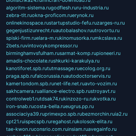
algoritm-sistema.ru
godflesh.ru
ru-industria.ru
zebra-tlt.ru
okna-proficom.ru
erynok.ru
onlinekinospace.ru
startupstudio-fefu.ru
zarges-ru.ru
gegenjustizunrecht.ru
autobalashov.ru
utrovortu.ru
spiski-firm.ru
elara-m.ru
kinomusorka.ru
mkcslava.ru
2bets.ru
vintovoykompressor.ru
birminghamvsfulham.ru
sarmat-komp.ru
pioneeri.ru
amadis-chocolate.ru
shkurki-karakulya.ru
kanotiforet.spb.ru
tutmassage.ru
ecolog.org.ru
praga.spb.ru
falcorussia.ru
autodoctorservis.ru
kamertondom.spb.ru
net-life.net.ru
avto-vozim.ru
sakhcamera.ru
alliance-electro.spb.ru
stroyavt.ru
controlweb1.ru
tdsak74.ru
kinzozo-ru.ru
kvotka.ru
iron-snab.ru
costa-bella.ru
eugrus.pp.ru
associaciya39.ru
primexpo.spb.ru
bezmorchin.ru
ia2.ru
cpt21.ru
ispecspb.ru
regahost.ru
kolosok-elita.ru
tae-kwon.ru
consrio.com.ru
insiam.ru
avegainfo.ru