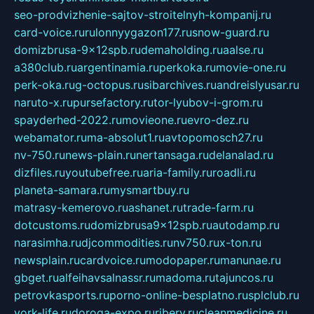
seo-prodvizhenie-sajtov-stroitelnyh-kompanij.ru
card-voice.ru
rulonnyygazon177.ru
snow-guard.ru
domizbrusa-9x12spb.ru
demaholding.ru
aalse.ru
a380club.ru
argentinamia.ru
perkoka.ru
movie-one.ru
perk-oka.ru
g-octopus.ru
sibarchives.ru
andreislyusar.ru
naruto-x.ru
pursefactory.ru
tor-lyubov-i-grom.ru
spayderhed-2022.ru
movieone.ru
evro-dez.ru
webamator.ru
ma-absolut1.ru
avtopomosch27.ru
nv-750.ru
news-plain.ru
nertansaga.ru
delanalad.ru
dizfiles.ru
youtubefree.ru
aria-family.ru
roadli.ru
planeta-samara.ru
mysmartbuy.ru
matrasy-kemerovo.ru
ashanet.ru
trade-farm.ru
dotcustoms.ru
domizbrusa9x12spb.ru
autodamp.ru
narasimha.ru
djcommodities.ru
nv750.ru
x-ton.ru
newsplain.ru
cardvoice.ru
modopaper.ru
manunae.ru
gbget.ru
alfeihavsalnassr.ru
madoma.ru
tajuncos.ru
petrovkasports.ru
porno-online-besplatno.ru
splclub.ru
york-life.ru
doroga-expo.ru
ribery.ru
cleanmedicine.ru