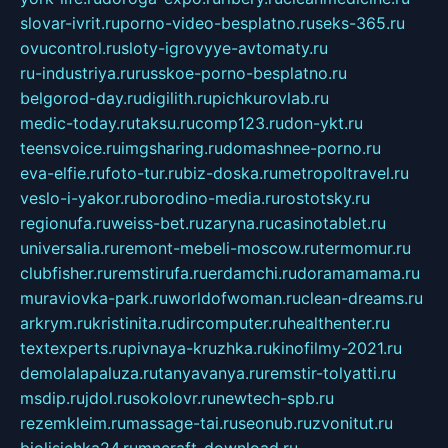
slovar-ivrit.ru
porno-video-besplatno.ru
seks-365.ru
ovucontrol.ru
sloty-igrovyye-avtomaty.ru
ru-industriya.ru
russkoe-porno-besplatno.ru
belgorod-day.ru
digilith.ru
pichkurovlab.ru
medic-today.ru
taksu.ru
comp123.ru
don-ykt.ru
teensvoice.ru
imgsharing.ru
domashnee-porno.ru
eva-elfie.ru
foto-tur.ru
biz-doska.ru
metropoltravel.ru
veslo-i-yakor.ru
borodino-media.ru
rostotsky.ru
regionufa.ru
weiss-bet.ru
zaryna.ru
casinotablet.ru
universalia.ru
remont-mebeli-moscow.ru
termomur.ru
clubfisher.ru
remstirufa.ru
erdamchi.ru
doramamama.ru
muraviovka-park.ru
worldofwoman.ru
clean-dreams.ru
arkrym.ru
kristinita.ru
dircomputer.ru
healthenter.ru
textexperts.ru
pivnaya-kruzhka.ru
kinofilmy-2021.ru
demolalapaluza.ru
tanyavanya.ru
remstir-tolyatti.ru
msdip.ru
jdol.ru
sokolovr.ru
newtech-spb.ru
rezemkleim.ru
massage-tai.ru
seonub.ru
zvonitut.ru
biolisichka24.ru
mncraft-download.ru