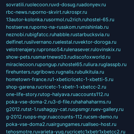
sovratili.ru
olecoon.ru
vd-dosug.ru
adonyev.ru
rbc-news.ru
porno-skvirt.ru
krospr.ru
13autor-kolonka.ru
sormol.ru
2rich.ru
hostel-65.ru
hostserve.ru
porno-na-russkom.ru
mishinlab.ru
neznobi.ru
bigfatcc.ru
habble.ru
starbucksvia.ru
delfinet.ru
silvernano.ru
elestal.ru
vektor-doroga.ru
velotrenajery.ru
pronso54.ru
lenasever.ru
lovinskix.ru
show-pets.ru
smartnews03.ru
discofoxworld.ru
miraclecoon.ru
pongup.ru
hostel65.ru
liura.ru
glasspb.ru
firehunters.ru
gribowo.ru
gnalis.ru
bulkitula.ru
hometown-france.ru
1-xbeticricetc-1-xbetti-5.ru
shop-garena.ru
cricetc-1-xbetr-1-xbetcc-2.ru
one-life-story.ru
top-halyava.ru
accounts112.ru
poka-vse-doma-2.ru
3-d-file.ru
hahahaharms.ru
g2012.ru
tst-1.ru
shaggy-cat.ru
opsmgr.ru
ev-gallery.ru
g-2012.ru
ops-mgr.ru
accounts-112.ru
csm-demo.ru
poka-vse-doma2.ru
airgungames.ru
allseo-host.ru
tehosmotre.ru
varieta-yug.ru
cricetc1xbetr1xbetcc2.ru