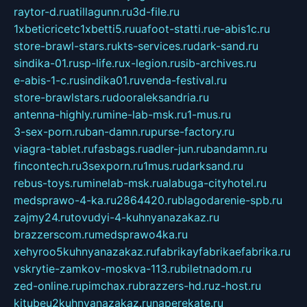
raytor-d.ru
atillagunn.ru
3d-file.ru
1xbeticricetc1xbetti5.ru
uafoot-statti.ru
e-abis1c.ru
store-brawl-stars.ru
kts-services.ru
dark-sand.ru
sindika-01.ru
sp-life.ru
x-legion.ru
sib-archives.ru
e-abis-1-c.ru
sindika01.ru
venda-festival.ru
store-brawlstars.ru
dooraleksandria.ru
antenna-highly.ru
mine-lab-msk.ru
1-mus.ru
3-sex-porn.ru
ban-damn.ru
purse-factory.ru
viagra-tablet.ru
fasbags.ru
adler-jun.ru
bandamn.ru
fincontech.ru
3sexporn.ru
1mus.ru
darksand.ru
rebus-toys.ru
minelab-msk.ru
alabuga-cityhotel.ru
medsprawo-4-ka.ru
2864420.ru
blagodarenie-spb.ru
zajmy24.ru
tovudyi-4-kuhnyanazakaz.ru
brazzerscom.ru
medsprawo4ka.ru
xehyroo5kuhnyanazakaz.ru
fabrikayfabrikaefabrika.ru
vskrytie-zamkov-moskva-113.ru
biletnadom.ru
zed-online.ru
pimchax.ru
brazzers-hd.ru
z-host.ru
kitubeu2kuhnyanazakaz.ru
naperekate.ru