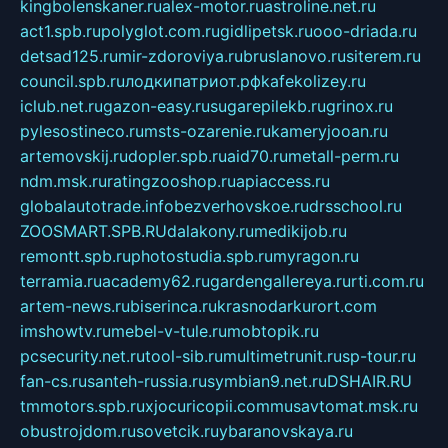
kingbolenskaner.ru
alex-motor.ru
astroline.net.ru
act1.spb.ru
polyglot.com.ru
gidlipetsk.ru
ooo-driada.ru
detsad125.ru
mir-zdoroviya.ru
bruslanovo.ru
siterem.ru
council.spb.ru
лодкипатриот.рф
kafekolizey.ru
iclub.net.ru
gazon-easy.ru
sugarepilekb.ru
grinox.ru
pylesostineco.ru
msts-ozarenie.ru
kameryjooan.ru
artemovskij.ru
dopler.spb.ru
aid70.ru
metall-perm.ru
ndm.msk.ru
ratingzooshop.ru
apiaccess.ru
globalautotrade.info
bezverhovskoe.ru
drsschool.ru
ZOOSMART.SPB.RU
dalakony.ru
medikijob.ru
remontt.spb.ru
photostudia.spb.ru
myragon.ru
terramia.ru
academy62.ru
gardengallereya.ru
rti.com.ru
artem-news.ru
biserinca.ru
krasnodarkurort.com
imshowtv.ru
mebel-v-tule.ru
mobtopik.ru
pcsecurity.net.ru
tool-sib.ru
multimetrunit.ru
sp-tour.ru
fan-cs.ru
santeh-russia.ru
symbian9.net.ru
DSHAIR.RU
tmmotors.spb.ru
xjocuricopii.com
musavtomat.msk.ru
obustrojdom.ru
sovetcik.ru
ybaranovskaya.ru