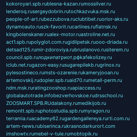
kokoroyari.spb.ru
blesna-kazan.ru
mossilver.ru
lenderoq.ru
sergeydobrin.ru
tochkazvuka.msk.ru
people-of-art.ru
bezzubova.ru
clubtibet.ru
orior-aks.ru
dynamoauto.ru
szk-favorit.ru
carlines.ru
flatnsk.ru
kingbolenskaner.ru
alex-motor.ru
astroline.net.ru
act1.spb.ru
polyglot.com.ru
gidlipetsk.ru
ooo-driada.ru
detsad125.ru
mir-zdoroviya.ru
bruslanovo.ru
siterem.ru
council.spb.ru
лодкипатриот.рф
kafekolizey.ru
iclub.net.ru
gazon-easy.ru
sugarepilekb.ru
grinox.ru
pylesostineco.ru
msts-ozarenie.ru
kameryjooan.ru
artemovskij.ru
dopler.spb.ru
aid70.ru
metall-perm.ru
ndm.msk.ru
ratingzooshop.ru
apiaccess.ru
globalautotrade.info
bezverhovskoe.ru
drsschool.ru
ZOOSMART.SPB.RU
dalakony.ru
medikijob.ru
remontt.spb.ru
photostudia.spb.ru
myragon.ru
terramia.ru
academy62.ru
gardengallereya.ru
rti.com.ru
artem-news.ru
biserinca.ru
krasnodarkurort.com
imshowtv.ru
mebel-v-tule.ru
mobtopik.ru