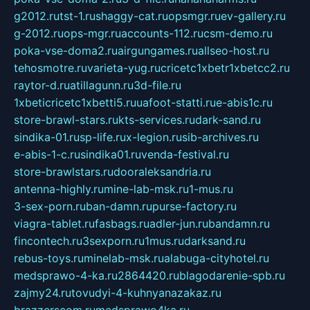
g2012.ru
tst-1.ru
shaggy-cat.ru
opsmgr.ru
ev-gallery.ru
g-2012.ru
ops-mgr.ru
accounts-112.ru
csm-demo.ru
poka-vse-doma2.ru
airgungames.ru
allseo-host.ru
tehosmotre.ru
varieta-yug.ru
cricetc1xbetr1xbetcc2.ru
raytor-d.ru
atillagunn.ru
3d-file.ru
1xbeticricetc1xbetti5.ru
uafoot-statti.ru
e-abis1c.ru
store-brawl-stars.ru
kts-services.ru
dark-sand.ru
sindika-01.ru
sp-life.ru
x-legion.ru
sib-archives.ru
e-abis-1-c.ru
sindika01.ru
venda-festival.ru
store-brawlstars.ru
dooraleksandria.ru
antenna-highly.ru
mine-lab-msk.ru
1-mus.ru
3-sex-porn.ru
ban-damn.ru
purse-factory.ru
viagra-tablet.ru
fasbags.ru
adler-jun.ru
bandamn.ru
fincontech.ru
3sexporn.ru
1mus.ru
darksand.ru
rebus-toys.ru
minelab-msk.ru
alabuga-cityhotel.ru
medsprawo-4-ka.ru
2864420.ru
blagodarenie-spb.ru
zajmy24.ru
tovudyi-4-kuhnyanazakaz.ru