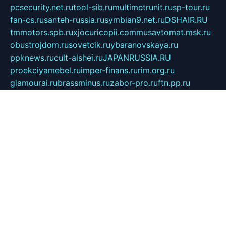
pcsecurity.net.ru
tool-sib.ru
multimetrunit.ru
sp-tour.ru
fan-cs.ru
santeh-russia.ru
symbian9.net.ru
DSHAIR.RU
tmmotors.spb.ru
xjocuricopii.com
musavtomat.msk.ru
obustrojdom.ru
sovetcik.ru
ybaranovskaya.ru
ppknews.ru
cult-alshei.ru
JAPANRUSSIA.RU
proekciyamebel.ru
imper-finans.ru
rim.org.ru
glamourai.ru
brassminus.ru
zabor-pro.ru
ftn.pp.ru
dorogoe58.ru
laimengpacker.ru
kuzova-zapchasti.ru
sageerp.ru
taxodrom.ru
dsrazvitie.ru
hardcity.net.ru
ratinghomegames.ru
topservice25.ru
gubernyan.ru
gtglasslined.ru
ii4.ru
tssport.spb.ru
andorra24.com
blackwallstreet.ru
oboimos.ru
optim-doors.com.ru
ikuch.ru
nycr.org.ru
npa21.ru
vremya-ch.spb.ru
desert000.ru
ivtorgi.ru
ifiori.ru
catalog-statei.ru
dcv.org.ru
spetsmaster174.ru
ipkameryhiseeu.ru
dum26.ru
ruspol.spb.ru
fr-opendp.ru
kam-solnyshko.ru
cheyenne-arapaho.ru
sevzapmetal.spb.ru
ted-lapidus.spb.ru
parasite-eliminator.ru