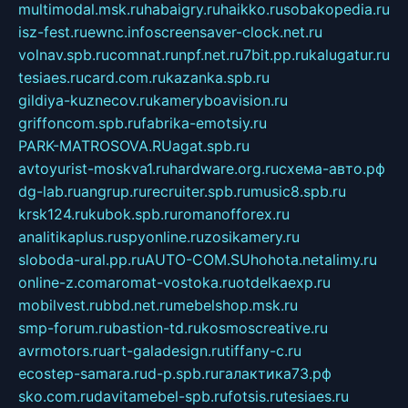
multimodal.msk.ru
habaigry.ru
haikko.ru
sobakopedia.ru
isz-fest.ru
ewnc.info
screensaver-clock.net.ru
volnav.spb.ru
comnat.ru
npf.net.ru
7bit.pp.ru
kalugatur.ru
tesiaes.ru
card.com.ru
kazanka.spb.ru
gildiya-kuznecov.ru
kameryboavision.ru
griffoncom.spb.ru
fabrika-emotsiy.ru
PARK-MATROSOVA.RU
agat.spb.ru
avtoyurist-moskva1.ru
hardware.org.ru
схема-авто.рф
dg-lab.ru
angrup.ru
recruiter.spb.ru
music8.spb.ru
krsk124.ru
kubok.spb.ru
romanofforex.ru
analitikaplus.ru
spyonline.ru
zosikamery.ru
sloboda-ural.pp.ru
AUTO-COM.SU
hohota.net
alimy.ru
online-z.com
aromat-vostoka.ru
otdelkaexp.ru
mobilvest.ru
bbd.net.ru
mebelshop.msk.ru
smp-forum.ru
bastion-td.ru
kosmoscreative.ru
avrmotors.ru
art-galadesign.ru
tiffany-c.ru
ecostep-samara.ru
d-p.spb.ru
галактика73.рф
sko.com.ru
davitamebel-spb.ru
fotsis.ru
tesiaes.ru