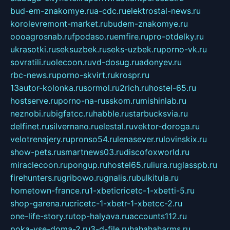
bud-em-znakomye.ru
a-cdc.ru
elektrostal-news.ru
korolevremont-market.ru
budem-znakomye.ru
oooagrosnab.ru
fpodaso.ru
emfire.ru
pro-otdelky.ru
ukrasotki.ru
seksuzbek.ru
seks-uzbek.ru
porno-vk.ru
sovratili.ru
olecoon.ru
vd-dosug.ru
adonyev.ru
rbc-news.ru
porno-skvirt.ru
krospr.ru
13autor-kolonka.ru
sormol.ru
2rich.ru
hostel-65.ru
hostserve.ru
porno-na-russkom.ru
mishinlab.ru
neznobi.ru
bigfatcc.ru
habble.ru
starbucksvia.ru
delfinet.ru
silvernano.ru
elestal.ru
vektor-doroga.ru
velotrenajery.ru
pronso54.ru
lenasever.ru
lovinskix.ru
show-pets.ru
smartnews03.ru
discofoxworld.ru
miraclecoon.ru
pongup.ru
hostel65.ru
liura.ru
glasspb.ru
firehunters.ru
gribowo.ru
gnalis.ru
bulkitula.ru
hometown-france.ru
1-xbeticricetc-1-xbetti-5.ru
shop-garena.ru
cricetc-1-xbetr-1-xbetcc-2.ru
one-life-story.ru
top-halyava.ru
accounts112.ru
poka-vse-doma-2.ru
3-d-file.ru
hahahaharms.ru