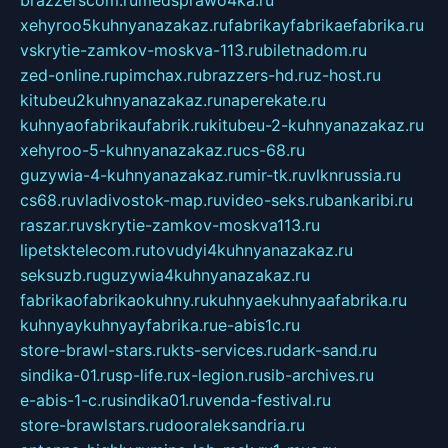
brazzerscom.ru
medsprawo4ka.ru
xehyroo5kuhnyanazakaz.ru
fabrikayfabrikaefabrika.ru
vskrytie-zamkov-moskva-113.ru
biletnadom.ru
zed-online.ru
pimchax.ru
brazzers-hd.ru
z-host.ru
kitubeu2kuhnyanazakaz.ru
naperekate.ru
kuhnyaofabrikaufabrik.ru
kitubeu-2-kuhnyanazakaz.ru
xehyroo-5-kuhnyanazakaz.ru
cs-68.ru
guzywia-4-kuhnyanazakaz.ru
mir-tk.ru
vlknrussia.ru
cs68.ru
vladivostok-map.ru
video-seks.ru
bankaribi.ru
raszar.ru
vskrytie-zamkov-moskva113.ru
lipetsktelecom.ru
tovudyi4kuhnyanazakaz.ru
seksuzb.ru
guzywia4kuhnyanazakaz.ru
fabrikaofabrikaokuhny.ru
kuhnyaekuhnyaafabrika.ru
kuhnyaykuhnyayfabrika.ru
e-abis1c.ru
store-brawl-stars.ru
kts-services.ru
dark-sand.ru
sindika-01.ru
sp-life.ru
x-legion.ru
sib-archives.ru
e-abis-1-c.ru
sindika01.ru
venda-festival.ru
store-brawlstars.ru
dooraleksandria.ru