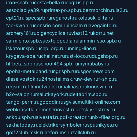
iron-snab.ru
costa-bella.ru
eugrus.pp.ru
associaciya39.ru
primexpo.spb.ru
bezmorchin.ru
ia2.ru
cpt21.ru
ispecspb.ru
regahost.ru
kolosok-elita.ru
tae-kwon.ru
consrio.com.ru
insiam.ru
avegainfo.ru
archery161.ru
bigencyclica.ru
vlast16.ru
korru.net
sarmiento.spb.su
extelopedia.ru
lammin-suo.spb.ru
iskatour.spb.ru
snpi.org.ru
running-line.ru
krygeva-spa.ru
chel.net.ru
rust-loco.ru
dugshop.ru
hl-beta.spb.ru
school494.spb.ru
mymubaby.ru
epoha-metalband.ru
ngr.spb.ru
rusgosnews.com
dieselvostok.ru
24hostel.msk.ru
w-dev.ru
f-ship.ru
regsmi.ru
filmnetwork.ru
malinasp.ru
kinosvin.ru
h2o-salon.ru
malutkayork.ru
deltaprim.spb.ru
tango-perm.ru
gooddir.ru
sgv.su
multiki-online.com
webkrasotki.com
cherinvest.ru
detskiy-ostrov.ru
ankou.spb.ru
alvesta1.ru
pdf-creator.ru
nix-files.org.ru
sakhatoday.ru
elektrikersymboler.ru
sputnikyes.ru
golf2club.msk.ru
aeforums.ru
zallclub.ru