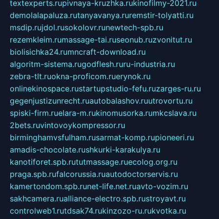
textexperts.ru
pivnaya-kruzhka.ru
kinofilmy-2021.ru
demolalapaluza.ru
tanyavanya.ru
remstir-tolyatti.ru
msdip.ru
jdol.ru
sokolovr.ru
newtech-spb.ru
rezemkleim.ru
massage-tai.ru
seonub.ru
zvonitut.ru
biolisichka24.ru
mncraft-download.ru
algoritm-sistema.ru
godflesh.ru
ru-industria.ru
zebra-tlt.ru
okna-proficom.ru
erynok.ru
onlinekinospace.ru
startupstudio-fefu.ru
zarges-ru.ru
gegenjustizunrecht.ru
autobalashov.ru
utrovortu.ru
spiski-firm.ru
elara-m.ru
kinomusorka.ru
mkcslava.ru
2bets.ru
vintovoykompressor.ru
birminghamvsfulham.ru
sarmat-komp.ru
pioneeri.ru
amadis-chocolate.ru
shkurki-karakulya.ru
kanotiforet.spb.ru
tutmassage.ru
ecolog.org.ru
praga.spb.ru
falcorussia.ru
autodoctorservis.ru
kamertondom.spb.ru
net-life.net.ru
avto-vozim.ru
sakhcamera.ru
alliance-electro.spb.ru
stroyavt.ru
controlweb1.ru
tdsak74.ru
kinzozo-ru.ru
kvotka.ru