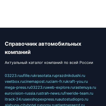
Справочник автомобильных
компаний
Актуальный каталог компаний по всей России
03223.ru
ufille.ru
krasotata.ru
prazdnikdushi.ru
veetbox.ru
cinemapost.ru
ciam-fr.ru
kraft-you.ru
mega-press.ru
03223.ru
web-explore.ru
rastenuya.ru
eurovision-russia.ru
strah-news.ru
freeride-team.ru
itrack-24.ru
sexshopexpress.ru
autostudiopro.ru
alabuga-cityhotel.ru
pornv.ru
atlantpereezd.ru