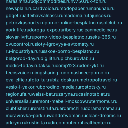
narasimha.ru
djcommodities.ru
nv750.ru
x-ton.ru
newsplain.ru
cardvoice.ru
modopaper.ru
manunae.ru
gbget.ru
alfeihavsalnassr.ru
madoma.ru
tajuncos.ru
petrovkasports.ru
porno-online-besplatno.ru
splclub.ru
york-life.ru
doroga-expo.ru
ribery.ru
cleanmedicine.ru
slovar-ivrit.ru
porno-video-besplatno.ru
seks-365.ru
ovucontrol.ru
sloty-igrovyye-avtomaty.ru
ru-industriya.ru
russkoe-porno-besplatno.ru
belgorod-day.ru
digilith.ru
pichkurovlab.ru
medic-today.ru
taksu.ru
comp123.ru
don-ykt.ru
teensvoice.ru
imgsharing.ru
domashnee-porno.ru
eva-elfie.ru
foto-tur.ru
biz-doska.ru
metropoltravel.ru
veslo-i-yakor.ru
borodino-media.ru
rostotsky.ru
regionufa.ru
weiss-bet.ru
zaryna.ru
casinotablet.ru
universalia.ru
remont-mebeli-moscow.ru
termomur.ru
clubfisher.ru
remstirufa.ru
erdamchi.ru
doramamama.ru
muraviovka-park.ru
worldofwoman.ru
clean-dreams.ru
arkrym.ru
kristinita.ru
dircomputer.ru
healthenter.ru