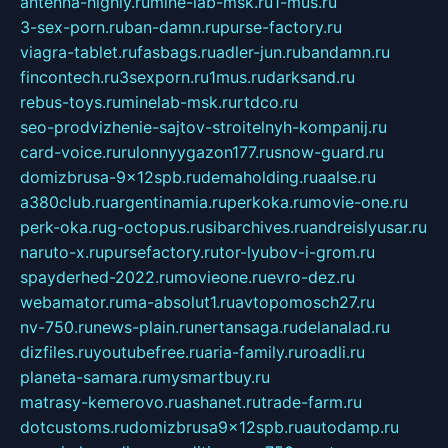
antenna-highly.ru
mine-lab-msk.ru
1-mus.ru
3-sex-porn.ru
ban-damn.ru
purse-factory.ru
viagra-tablet.ru
fasbags.ru
adler-jun.ru
bandamn.ru
fincontech.ru
3sexporn.ru
1mus.ru
darksand.ru
rebus-toys.ru
minelab-msk.ru
rtdco.ru
seo-prodvizhenie-sajtov-stroitelnyh-kompanij.ru
card-voice.ru
rulonnyygazon177.ru
snow-guard.ru
domizbrusa-9x12spb.ru
demaholding.ru
aalse.ru
a380club.ru
argentinamia.ru
perkoka.ru
movie-one.ru
perk-oka.ru
g-octopus.ru
sibarchives.ru
andreislyusar.ru
naruto-x.ru
pursefactory.ru
tor-lyubov-i-grom.ru
spayderhed-2022.ru
movieone.ru
evro-dez.ru
webamator.ru
ma-absolut1.ru
avtopomosch27.ru
nv-750.ru
news-plain.ru
nertansaga.ru
delanalad.ru
dizfiles.ru
youtubefree.ru
aria-family.ru
roadli.ru
planeta-samara.ru
mysmartbuy.ru
matrasy-kemerovo.ru
ashanet.ru
trade-farm.ru
dotcustoms.ru
domizbrusa9x12spb.ru
autodamp.ru