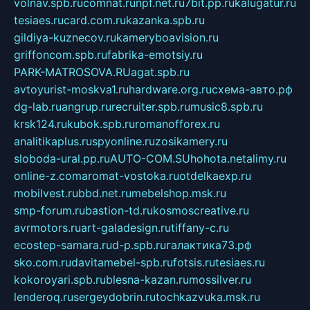
volnav.spb.ru
comnat.ru
npf.net.ru
7bit.pp.ru
kalugatur.ru
tesiaes.ru
card.com.ru
kazanka.spb.ru
gildiya-kuznecov.ru
kameryboavision.ru
griffoncom.spb.ru
fabrika-emotsiy.ru
PARK-MATROSOVA.RU
agat.spb.ru
avtoyurist-moskva1.ru
hardware.org.ru
схема-авто.рф
dg-lab.ru
angrup.ru
recruiter.spb.ru
music8.spb.ru
krsk124.ru
kubok.spb.ru
romanofforex.ru
analitikaplus.ru
spyonline.ru
zosikamery.ru
sloboda-ural.pp.ru
AUTO-COM.SU
hohota.net
alimy.ru
online-z.com
aromat-vostoka.ru
otdelkaexp.ru
mobilvest.ru
bbd.net.ru
mebelshop.msk.ru
smp-forum.ru
bastion-td.ru
kosmoscreative.ru
avrmotors.ru
art-galadesign.ru
tiffany-c.ru
ecostep-samara.ru
d-p.spb.ru
галактика73.рф
sko.com.ru
davitamebel-spb.ru
fotsis.ru
tesiaes.ru
kokoroyari.spb.ru
blesna-kazan.ru
mossilver.ru
lenderoq.ru
sergeydobrin.ru
tochkazvuka.msk.ru