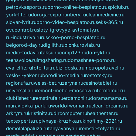
petrovkasports.ru
porno-online-besplatno.ru
splclub.ru
york-life.ru
doroga-expo.ru
ribery.ru
cleanmedicine.ru
slovar-ivrit.ru
porno-video-besplatno.ru
seks-365.ru
ovucontrol.ru
sloty-igrovyye-avtomaty.ru
ru-industriya.ru
russkoe-porno-besplatno.ru
belgorod-day.ru
digilith.ru
pichkurovlab.ru
medic-today.ru
taksu.ru
comp123.ru
don-ykt.ru
teensvoice.ru
imgsharing.ru
domashnee-porno.ru
eva-elfie.ru
foto-tur.ru
biz-doska.ru
metropoltravel.ru
veslo-i-yakor.ru
borodino-media.ru
rostotsky.ru
regionufa.ru
weiss-bet.ru
zaryna.ru
casinotablet.ru
universalia.ru
remont-mebeli-moscow.ru
termomur.ru
clubfisher.ru
remstirufa.ru
erdamchi.ru
doramamama.ru
muraviovka-park.ru
worldofwoman.ru
clean-dreams.ru
arkrym.ru
kristinita.ru
dircomputer.ru
healthenter.ru
textexperts.ru
pivnaya-kruzhka.ru
kinofilmy-2021.ru
demolalapaluza.ru
tanyavanya.ru
remstir-tolyatti.ru
msdip.ru
jdol.ru
sokolovr.ru
newtech-spb.ru