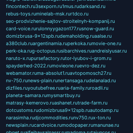
fincontech.ru
3sexporn.ru
1mus.ru
darksand.ru
rebus-toys.ru
minelab-msk.ru
rtdco.ru
seo-prodvizhenie-sajtov-stroitelnyh-kompanij.ru
card-voice.ru
rulonnyygazon177.ru
snow-guard.ru
domizbrusa-9x12spb.ru
demaholding.ru
aalse.ru
a380club.ru
argentinamia.ru
perkoka.ru
movie-one.ru
perk-oka.ru
g-octopus.ru
sibarchives.ru
andreislyusar.ru
naruto-x.ru
pursefactory.ru
tor-lyubov-i-grom.ru
spayderhed-2022.ru
movieone.ru
evro-dez.ru
webamator.ru
ma-absolut1.ru
avtopomosch27.ru
nv-750.ru
news-plain.ru
nertansaga.ru
delanalad.ru
dizfiles.ru
youtubefree.ru
aria-family.ru
roadli.ru
planeta-samara.ru
mysmartbuy.ru
matrasy-kemerovo.ru
ashanet.ru
trade-farm.ru
dotcustoms.ru
domizbrusa9x12spb.ru
autodamp.ru
narasimha.ru
djcommodities.ru
nv750.ru
x-ton.ru
newsplain.ru
cardvoice.ru
modopaper.ru
manunae.ru
gbget.ru
alfeihavsalnassr.ru
madoma.ru
tajuncos.ru