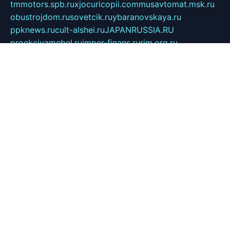
tmmotors.spb.ru
xjocuricopii.com
musavtomat.msk.ru
obustrojdom.ru
sovetcik.ru
ybaranovskaya.ru
ppknews.ru
cult-alshei.ru
JAPANRUSSIA.RU
proekciyamebel.ru
imper-finans.ru
rim.org.ru
glamourai.ru
brassminus.ru
zabor-pro.ru
ftn.pp.ru
dorogoe58.ru
laimengpacker.ru
kuzova-zapchasti.ru
sageerp.ru
taxodrom.ru
dsrazvitie.ru
hardcity.net.ru
ratinghomegames.ru
topservice25.ru
gubernyan.ru
gtglasslined.ru
ii4.ru
tssport.spb.ru
andorra24.com
blackwallstreet.ru
oboimos.ru
optim-doors.com.ru
ikuch.ru
nycr.org.ru
npa21.ru
vremya-ch.spb.ru
desert000.ru
ivtorgi.ru
ifiori.ru
catalog-statei.ru
dcv.org.ru
spetsmaster174.ru
ipkameryhiseeu.ru
dum26.ru
ruspol.spb.ru
fr-opendp.ru
kam-solnyshko.ru
cheyenne-arapaho.ru
sevzapmetal.spb.ru
ted-lapidus.spb.ru
parasite-eliminator.ru
sigma-complete.ru
modernworld.ru
dama-moda.ru
eholot-group.ru
sk-nvkz.ru
DRONGOLD.RU