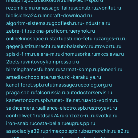
rezemkleim.ru
massage-tai.ru
seonub.ru
zvonitut.ru
biolisichka24.ru
mncraft-download.ru
algoritm-sistema.ru
godflesh.ru
ru-industria.ru
zebra-tlt.ru
okna-proficom.ru
erynok.ru
onlinekinospace.ru
startupstudio-fefu.ru
zarges-ru.ru
gegenjustizunrecht.ru
autobalashov.ru
utrovortu.ru
spiski-firm.ru
elara-m.ru
kinomusorka.ru
mkcslava.ru
2bets.ru
vintovoykompressor.ru
birminghamvsfulham.ru
sarmat-komp.ru
pioneeri.ru
amadis-chocolate.ru
shkurki-karakulya.ru
kanotiforet.spb.ru
tutmassage.ru
ecolog.org.ru
praga.spb.ru
falcorussia.ru
autodoctorservis.ru
kamertondom.spb.ru
net-life.net.ru
avto-vozim.ru
sakhcamera.ru
alliance-electro.spb.ru
stroyavt.ru
controlweb1.ru
tdsak74.ru
kinzozo-ru.ru
kvotka.ru
iron-snab.ru
costa-bella.ru
eugrus.pp.ru
associaciya39.ru
primexpo.spb.ru
bezmorchin.ru
ia2.ru