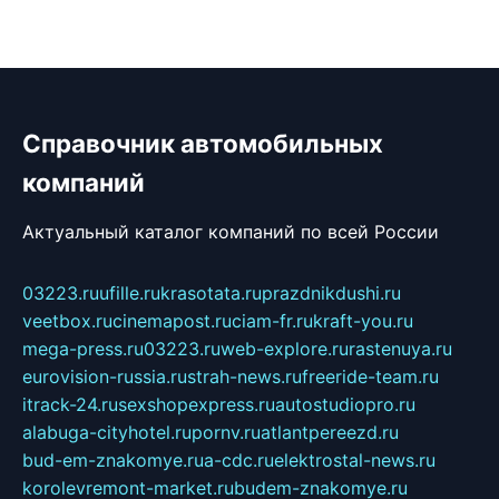
Справочник автомобильных
компаний
Актуальный каталог компаний по всей России
03223.ru
ufille.ru
krasotata.ru
prazdnikdushi.ru
veetbox.ru
cinemapost.ru
ciam-fr.ru
kraft-you.ru
mega-press.ru
03223.ru
web-explore.ru
rastenuya.ru
eurovision-russia.ru
strah-news.ru
freeride-team.ru
itrack-24.ru
sexshopexpress.ru
autostudiopro.ru
alabuga-cityhotel.ru
pornv.ru
atlantpereezd.ru
bud-em-znakomye.ru
a-cdc.ru
elektrostal-news.ru
korolevremont-market.ru
budem-znakomye.ru