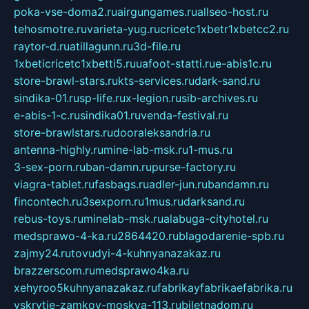
poka-vse-doma2.ru
airgungames.ru
allseo-host.ru
tehosmotre.ru
varieta-yug.ru
cricetc1xbetr1xbetcc2.ru
raytor-d.ru
atillagunn.ru
3d-file.ru
1xbeticricetc1xbetti5.ru
uafoot-statti.ru
e-abis1c.ru
store-brawl-stars.ru
kts-services.ru
dark-sand.ru
sindika-01.ru
sp-life.ru
x-legion.ru
sib-archives.ru
e-abis-1-c.ru
sindika01.ru
venda-festival.ru
store-brawlstars.ru
dooraleksandria.ru
antenna-highly.ru
mine-lab-msk.ru
1-mus.ru
3-sex-porn.ru
ban-damn.ru
purse-factory.ru
viagra-tablet.ru
fasbags.ru
adler-jun.ru
bandamn.ru
fincontech.ru
3sexporn.ru
1mus.ru
darksand.ru
rebus-toys.ru
minelab-msk.ru
alabuga-cityhotel.ru
medsprawo-4-ka.ru
2864420.ru
blagodarenie-spb.ru
zajmy24.ru
tovudyi-4-kuhnyanazakaz.ru
brazzerscom.ru
medsprawo4ka.ru
xehyroo5kuhnyanazakaz.ru
fabrikayfabrikaefabrika.ru
vskrytie-zamkov-moskva-113.ru
biletnadom.ru