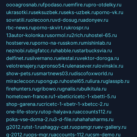
oooagrosnab.ru
fpodaso.ru
emfire.ru
pro-otdelky.ru
ukrasotki.ru
seksuzbek.ru
seks-uzbek.ru
porno-vk.ru
sovratili.ru
olecoon.ru
vd-dosug.ru
adonyev.ru
rbc-news.ru
porno-skvirt.ru
krospr.ru
13autor-kolonka.ru
sormol.ru
2rich.ru
hostel-65.ru
hostserve.ru
porno-na-russkom.ru
mishinlab.ru
neznobi.ru
bigfatcc.ru
habble.ru
starbucksvia.ru
delfinet.ru
silvernano.ru
elestal.ru
vektor-doroga.ru
velotrenajery.ru
pronso54.ru
lenasever.ru
lovinskix.ru
show-pets.ru
smartnews03.ru
discofoxworld.ru
miraclecoon.ru
pongup.ru
hostel65.ru
liura.ru
glasspb.ru
firehunters.ru
gribowo.ru
gnalis.ru
bulkitula.ru
hometown-france.ru
1-xbeticricetc-1-xbetti-5.ru
shop-garena.ru
cricetc-1-xbetr-1-xbetcc-2.ru
one-life-story.ru
top-halyava.ru
accounts112.ru
poka-vse-doma-2.ru
3-d-file.ru
hahahaharms.ru
g2012.ru
tst-1.ru
shaggy-cat.ru
opsmgr.ru
ev-gallery.ru
g-2012.ru
ops-mgr.ru
accounts-112.ru
csm-demo.ru