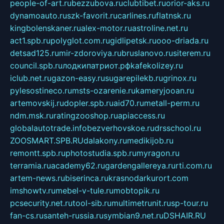
people-of-art.ru
bezzubova.ru
clubtibet.ru
orior-aks.ru
dynamoauto.ru
szk-favorit.ru
carlines.ru
flatnsk.ru
kingbolenskaner.ru
alex-motor.ru
astroline.net.ru
act1.spb.ru
polyglot.com.ru
gidlipetsk.ru
ooo-driada.ru
detsad125.ru
mir-zdoroviya.ru
bruslanovo.ru
siterem.ru
council.spb.ru
лодкипатриот.рф
kafekolizey.ru
iclub.net.ru
gazon-easy.ru
sugarepilekb.ru
grinox.ru
pylesostineco.ru
msts-ozarenie.ru
kameryjooan.ru
artemovskij.ru
dopler.spb.ru
aid70.ru
metall-perm.ru
ndm.msk.ru
ratingzooshop.ru
apiaccess.ru
globalautotrade.info
bezverhovskoe.ru
drsschool.ru
ZOOSMART.SPB.RU
dalakony.ru
medikijob.ru
remontt.spb.ru
photostudia.spb.ru
myragon.ru
terramia.ru
academy62.ru
gardengallereya.ru
rti.com.ru
artem-news.ru
biserinca.ru
krasnodarkurort.com
imshowtv.ru
mebel-v-tule.ru
mobtopik.ru
pcsecurity.net.ru
tool-sib.ru
multimetrunit.ru
sp-tour.ru
fan-cs.ru
santeh-russia.ru
symbian9.net.ru
DSHAIR.RU