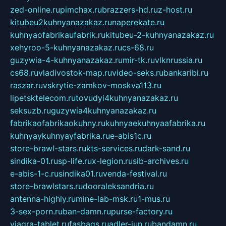
zed-online.ru
pimchax.ru
brazzers-hd.ru
z-host.ru
kitubeu2kuhnyanazakaz.ru
naperekate.ru
kuhnyaofabrikaufabrik.ru
kitubeu-2-kuhnyanazakaz.ru
xehyroo-5-kuhnyanazakaz.ru
cs-68.ru
guzywia-4-kuhnyanazakaz.ru
mir-tk.ru
vlknrussia.ru
cs68.ru
vladivostok-map.ru
video-seks.ru
bankaribi.ru
raszar.ru
vskrytie-zamkov-moskva113.ru
lipetsktelecom.ru
tovudyi4kuhnyanazakaz.ru
seksuzb.ru
guzywia4kuhnyanazakaz.ru
fabrikaofabrikaokuhny.ru
kuhnyaekuhnyaafabrika.ru
kuhnyaykuhnyayfabrika.ru
e-abis1c.ru
store-brawl-stars.ru
kts-services.ru
dark-sand.ru
sindika-01.ru
sp-life.ru
x-legion.ru
sib-archives.ru
e-abis-1-c.ru
sindika01.ru
venda-festival.ru
store-brawlstars.ru
dooraleksandria.ru
antenna-highly.ru
mine-lab-msk.ru
1-mus.ru
3-sex-porn.ru
ban-damn.ru
purse-factory.ru
viagra-tablet.ru
fasbags.ru
adler-jun.ru
bandamn.ru