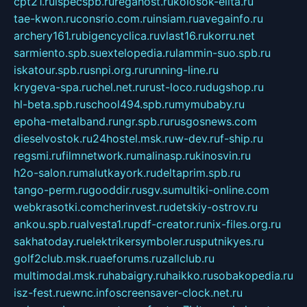
cpt21.ru
ispecspb.ru
regahost.ru
kolosok-elita.ru
tae-kwon.ru
consrio.com.ru
insiam.ru
avegainfo.ru
archery161.ru
bigencyclica.ru
vlast16.ru
korru.net
sarmiento.spb.su
extelopedia.ru
lammin-suo.spb.ru
iskatour.spb.ru
snpi.org.ru
running-line.ru
krygeva-spa.ru
chel.net.ru
rust-loco.ru
dugshop.ru
hl-beta.spb.ru
school494.spb.ru
mymubaby.ru
epoha-metalband.ru
ngr.spb.ru
rusgosnews.com
dieselvostok.ru
24hostel.msk.ru
w-dev.ru
f-ship.ru
regsmi.ru
filmnetwork.ru
malinasp.ru
kinosvin.ru
h2o-salon.ru
malutkayork.ru
deltaprim.spb.ru
tango-perm.ru
gooddir.ru
sgv.su
multiki-online.com
webkrasotki.com
cherinvest.ru
detskiy-ostrov.ru
ankou.spb.ru
alvesta1.ru
pdf-creator.ru
nix-files.org.ru
sakhatoday.ru
elektrikersymboler.ru
sputnikyes.ru
golf2club.msk.ru
aeforums.ru
zallclub.ru
multimodal.msk.ru
habaigry.ru
haikko.ru
sobakopedia.ru
isz-fest.ru
ewnc.info
screensaver-clock.net.ru