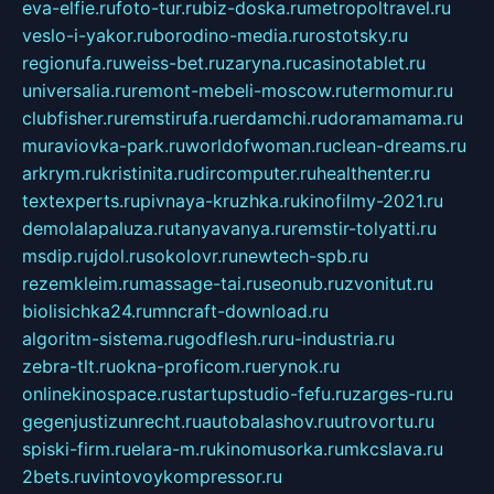
eva-elfie.ru
foto-tur.ru
biz-doska.ru
metropoltravel.ru
veslo-i-yakor.ru
borodino-media.ru
rostotsky.ru
regionufa.ru
weiss-bet.ru
zaryna.ru
casinotablet.ru
universalia.ru
remont-mebeli-moscow.ru
termomur.ru
clubfisher.ru
remstirufa.ru
erdamchi.ru
doramamama.ru
muraviovka-park.ru
worldofwoman.ru
clean-dreams.ru
arkrym.ru
kristinita.ru
dircomputer.ru
healthenter.ru
textexperts.ru
pivnaya-kruzhka.ru
kinofilmy-2021.ru
demolalapaluza.ru
tanyavanya.ru
remstir-tolyatti.ru
msdip.ru
jdol.ru
sokolovr.ru
newtech-spb.ru
rezemkleim.ru
massage-tai.ru
seonub.ru
zvonitut.ru
biolisichka24.ru
mncraft-download.ru
algoritm-sistema.ru
godflesh.ru
ru-industria.ru
zebra-tlt.ru
okna-proficom.ru
erynok.ru
onlinekinospace.ru
startupstudio-fefu.ru
zarges-ru.ru
gegenjustizunrecht.ru
autobalashov.ru
utrovortu.ru
spiski-firm.ru
elara-m.ru
kinomusorka.ru
mkcslava.ru
2bets.ru
vintovoykompressor.ru