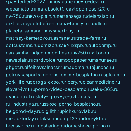
spayderhed-2022.ru
movieone.ru
evro-dez.ru
webamator.ru
ma-absolut1.ru
avtopomosch27.ru
nv-750.ru
news-plain.ru
nertansaga.ru
delanalad.ru
dizfiles.ru
youtubefree.ru
aria-family.ru
roadli.ru
planeta-samara.ru
mysmartbuy.ru
matrasy-kemerovo.ru
ashanet.ru
trade-farm.ru
dotcustoms.ru
domizbrusa9x12spb.ru
autodamp.ru
narasimha.ru
djcommodities.ru
nv750.ru
x-ton.ru
newsplain.ru
cardvoice.ru
modopaper.ru
manunae.ru
gbget.ru
alfeihavsalnassr.ru
madoma.ru
tajuncos.ru
petrovkasports.ru
porno-online-besplatno.ru
splclub.ru
york-life.ru
doroga-expo.ru
ribery.ru
cleanmedicine.ru
slovar-ivrit.ru
porno-video-besplatno.ru
seks-365.ru
ovucontrol.ru
sloty-igrovyye-avtomaty.ru
ru-industriya.ru
russkoe-porno-besplatno.ru
belgorod-day.ru
digilith.ru
pichkurovlab.ru
medic-today.ru
taksu.ru
comp123.ru
don-ykt.ru
teensvoice.ru
imgsharing.ru
domashnee-porno.ru