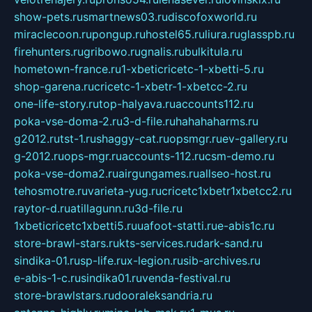
show-pets.ru
smartnews03.ru
discofoxworld.ru
miraclecoon.ru
pongup.ru
hostel65.ru
liura.ru
glasspb.ru
firehunters.ru
gribowo.ru
gnalis.ru
bulkitula.ru
hometown-france.ru
1-xbeticricetc-1-xbetti-5.ru
shop-garena.ru
cricetc-1-xbetr-1-xbetcc-2.ru
one-life-story.ru
top-halyava.ru
accounts112.ru
poka-vse-doma-2.ru
3-d-file.ru
hahahaharms.ru
g2012.ru
tst-1.ru
shaggy-cat.ru
opsmgr.ru
ev-gallery.ru
g-2012.ru
ops-mgr.ru
accounts-112.ru
csm-demo.ru
poka-vse-doma2.ru
airgungames.ru
allseo-host.ru
tehosmotre.ru
varieta-yug.ru
cricetc1xbetr1xbetcc2.ru
raytor-d.ru
atillagunn.ru
3d-file.ru
1xbeticricetc1xbetti5.ru
uafoot-statti.ru
e-abis1c.ru
store-brawl-stars.ru
kts-services.ru
dark-sand.ru
sindika-01.ru
sp-life.ru
x-legion.ru
sib-archives.ru
e-abis-1-c.ru
sindika01.ru
venda-festival.ru
store-brawlstars.ru
dooraleksandria.ru