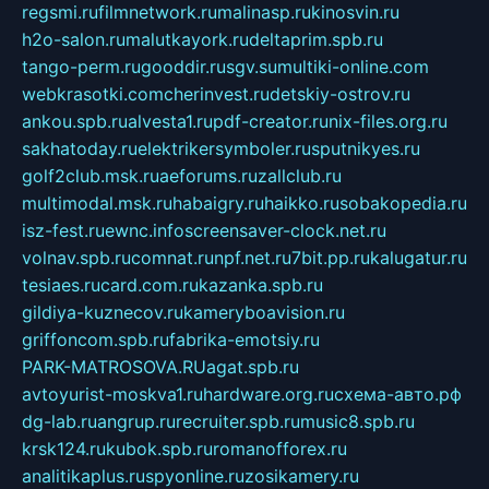
regsmi.ru
filmnetwork.ru
malinasp.ru
kinosvin.ru
h2o-salon.ru
malutkayork.ru
deltaprim.spb.ru
tango-perm.ru
gooddir.ru
sgv.su
multiki-online.com
webkrasotki.com
cherinvest.ru
detskiy-ostrov.ru
ankou.spb.ru
alvesta1.ru
pdf-creator.ru
nix-files.org.ru
sakhatoday.ru
elektrikersymboler.ru
sputnikyes.ru
golf2club.msk.ru
aeforums.ru
zallclub.ru
multimodal.msk.ru
habaigry.ru
haikko.ru
sobakopedia.ru
isz-fest.ru
ewnc.info
screensaver-clock.net.ru
volnav.spb.ru
comnat.ru
npf.net.ru
7bit.pp.ru
kalugatur.ru
tesiaes.ru
card.com.ru
kazanka.spb.ru
gildiya-kuznecov.ru
kameryboavision.ru
griffoncom.spb.ru
fabrika-emotsiy.ru
PARK-MATROSOVA.RU
agat.spb.ru
avtoyurist-moskva1.ru
hardware.org.ru
схема-авто.рф
dg-lab.ru
angrup.ru
recruiter.spb.ru
music8.spb.ru
krsk124.ru
kubok.spb.ru
romanofforex.ru
analitikaplus.ru
spyonline.ru
zosikamery.ru