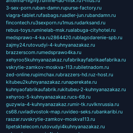
antenna-highly.ru
mine-lab-msk.ru
1-mus.ru
3-sex-porn.ru
ban-damn.ru
purse-factory.ru
viagra-tablet.ru
fasbags.ru
adler-jun.ru
bandamn.ru
fincontech.ru
3sexporn.ru
1mus.ru
darksand.ru
rebus-toys.ru
minelab-msk.ru
alabuga-cityhotel.ru
medsprawo-4-ka.ru
2864420.ru
blagodarenie-spb.ru
zajmy24.ru
tovudyi-4-kuhnyanazakaz.ru
brazzerscom.ru
medsprawo4ka.ru
xehyroo5kuhnyanazakaz.ru
fabrikayfabrikaefabrika.ru
vskrytie-zamkov-moskva-113.ru
biletnadom.ru
zed-online.ru
pimchax.ru
brazzers-hd.ru
z-host.ru
kitubeu2kuhnyanazakaz.ru
naperekate.ru
kuhnyaofabrikaufabrik.ru
kitubeu-2-kuhnyanazakaz.ru
xehyroo-5-kuhnyanazakaz.ru
cs-68.ru
guzywia-4-kuhnyanazakaz.ru
mir-tk.ru
vlknrussia.ru
cs68.ru
vladivostok-map.ru
video-seks.ru
bankaribi.ru
raszar.ru
vskrytie-zamkov-moskva113.ru
lipetsktelecom.ru
tovudyi4kuhnyanazakaz.ru