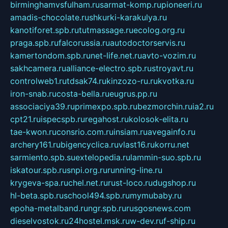
birminghamvsfulham.ru
sarmat-komp.ru
pioneeri.ru
amadis-chocolate.ru
shkurki-karakulya.ru
kanotiforet.spb.ru
tutmassage.ru
ecolog.org.ru
praga.spb.ru
falcorussia.ru
autodoctorservis.ru
kamertondom.spb.ru
net-life.net.ru
avto-vozim.ru
sakhcamera.ru
alliance-electro.spb.ru
stroyavt.ru
controlweb1.ru
tdsak74.ru
kinzozo-ru.ru
kvotka.ru
iron-snab.ru
costa-bella.ru
eugrus.pp.ru
associaciya39.ru
primexpo.spb.ru
bezmorchin.ru
ia2.ru
cpt21.ru
ispecspb.ru
regahost.ru
kolosok-elita.ru
tae-kwon.ru
consrio.com.ru
insiam.ru
avegainfo.ru
archery161.ru
bigencyclica.ru
vlast16.ru
korru.net
sarmiento.spb.su
extelopedia.ru
lammin-suo.spb.ru
iskatour.spb.ru
snpi.org.ru
running-line.ru
krygeva-spa.ru
chel.net.ru
rust-loco.ru
dugshop.ru
hl-beta.spb.ru
school494.spb.ru
mymubaby.ru
epoha-metalband.ru
ngr.spb.ru
rusgosnews.com
dieselvostok.ru
24hostel.msk.ru
w-dev.ru
f-ship.ru