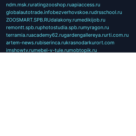
ndm.msk.ru
ratingzooshop.ru
apiaccess.ru
globalautotrade.info
bezverhovskoe.ru
drsschool.ru
ZOOSMART.SPB.RU
dalakony.ru
medikijob.ru
remontt.spb.ru
photostudia.spb.ru
myragon.ru
terramia.ru
academy62.ru
gardengallereya.ru
rti.com.ru
artem-news.ru
biserinca.ru
krasnodarkurort.com
imshowtv.ru
mebel-v-tule.ru
mobtopik.ru
pcsecurity.net.ru
tool-sib.ru
multimetrunit.ru
sp-tour.ru
fan-cs.ru
santeh-russia.ru
symbian9.net.ru
DSHAIR.RU
tmmotors.spb.ru
xjocuricopii.com
musavtomat.msk.ru
obustrojdom.ru
sovetcik.ru
ybaranovskaya.ru
ppknews.ru
cult-alshei.ru
JAPANRUSSIA.RU
proekciyamebel.ru
imper-finans.ru
rim.org.ru
glamourai.ru
brassminus.ru
zabor-pro.ru
ftn.pp.ru
dorogoe58.ru
laimengpacker.ru
kuzova-zapchasti.ru
sageerp.ru
taxodrom.ru
dsrazvitie.ru
hardcity.net.ru
ratinghomegames.ru
topservice25.ru
gubernyan.ru
gtglasslined.ru
ii4.ru
tssport.spb.ru
andorra24.com