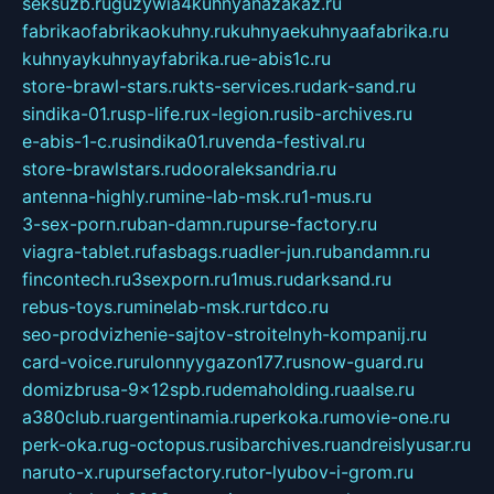
seksuzb.ru
guzywia4kuhnyanazakaz.ru
fabrikaofabrikaokuhny.ru
kuhnyaekuhnyaafabrika.ru
kuhnyaykuhnyayfabrika.ru
e-abis1c.ru
store-brawl-stars.ru
kts-services.ru
dark-sand.ru
sindika-01.ru
sp-life.ru
x-legion.ru
sib-archives.ru
e-abis-1-c.ru
sindika01.ru
venda-festival.ru
store-brawlstars.ru
dooraleksandria.ru
antenna-highly.ru
mine-lab-msk.ru
1-mus.ru
3-sex-porn.ru
ban-damn.ru
purse-factory.ru
viagra-tablet.ru
fasbags.ru
adler-jun.ru
bandamn.ru
fincontech.ru
3sexporn.ru
1mus.ru
darksand.ru
rebus-toys.ru
minelab-msk.ru
rtdco.ru
seo-prodvizhenie-sajtov-stroitelnyh-kompanij.ru
card-voice.ru
rulonnyygazon177.ru
snow-guard.ru
domizbrusa-9x12spb.ru
demaholding.ru
aalse.ru
a380club.ru
argentinamia.ru
perkoka.ru
movie-one.ru
perk-oka.ru
g-octopus.ru
sibarchives.ru
andreislyusar.ru
naruto-x.ru
pursefactory.ru
tor-lyubov-i-grom.ru