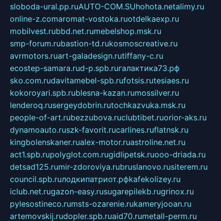
sloboda-ural.pp.ru
AUTO-COM.SU
hohota.net
alimy.ru
online-z.com
aromat-vostoka.ru
otdelkaexp.ru
mobilvest.ru
bbd.net.ru
mebelshop.msk.ru
smp-forum.ru
bastion-td.ru
kosmoscreative.ru
avrmotors.ru
art-galadesign.ru
tiffany-c.ru
ecostep-samara.ru
d-p.spb.ru
галактика73.рф
sko.com.ru
davitamebel-spb.ru
fotsis.ru
tesiaes.ru
kokoroyari.spb.ru
blesna-kazan.ru
mossilver.ru
lenderoq.ru
sergeydobrin.ru
tochkazvuka.msk.ru
people-of-art.ru
bezzubova.ru
clubtibet.ru
orior-aks.ru
dynamoauto.ru
szk-favorit.ru
carlines.ru
flatnsk.ru
kingbolenskaner.ru
alex-motor.ru
astroline.net.ru
act1.spb.ru
polyglot.com.ru
gidlipetsk.ru
ooo-driada.ru
detsad125.ru
mir-zdoroviya.ru
bruslanovo.ru
siterem.ru
council.spb.ru
лодкипатриот.рф
kafekolizey.ru
iclub.net.ru
gazon-easy.ru
sugarepilekb.ru
grinox.ru
pylesostineco.ru
msts-ozarenie.ru
kameryjooan.ru
artemovskij.ru
dopler.spb.ru
aid70.ru
metall-perm.ru