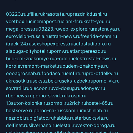
03223.ru
ufille.ru
krasotata.ru
prazdnikdushi.ru
veetbox.ru
cinemapost.ru
ciam-fr.ru
kraft-you.ru
mega-press.ru
03223.ru
web-explore.ru
rastenuya.ru
eurovision-russia.ru
strah-news.ru
freeride-team.ru
itrack-24.ru
sexshopexpress.ru
autostudiopro.ru
alabuga-cityhotel.ru
pornv.ru
atlantpereezd.ru
bud-em-znakomye.ru
a-cdc.ru
elektrostal-news.ru
korolevremont-market.ru
budem-znakomye.ru
oooagrosnab.ru
fpodaso.ru
emfire.ru
pro-otdelky.ru
ukrasotki.ru
seksuzbek.ru
seks-uzbek.ru
porno-vk.ru
sovratili.ru
olecoon.ru
vd-dosug.ru
adonyev.ru
rbc-news.ru
porno-skvirt.ru
krospr.ru
13autor-kolonka.ru
sormol.ru
2rich.ru
hostel-65.ru
hostserve.ru
porno-na-russkom.ru
mishinlab.ru
neznobi.ru
bigfatcc.ru
habble.ru
starbucksvia.ru
delfinet.ru
silvernano.ru
elestal.ru
vektor-doroga.ru
velotrenajery.ru
pronso54.ru
lenasever.ru
lovinskix.ru