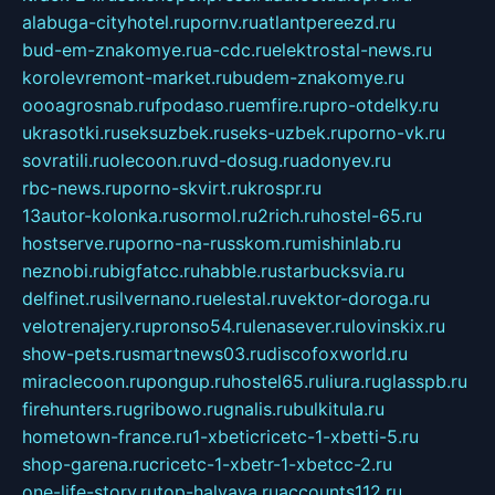
alabuga-cityhotel.ru
pornv.ru
atlantpereezd.ru
bud-em-znakomye.ru
a-cdc.ru
elektrostal-news.ru
korolevremont-market.ru
budem-znakomye.ru
oooagrosnab.ru
fpodaso.ru
emfire.ru
pro-otdelky.ru
ukrasotki.ru
seksuzbek.ru
seks-uzbek.ru
porno-vk.ru
sovratili.ru
olecoon.ru
vd-dosug.ru
adonyev.ru
rbc-news.ru
porno-skvirt.ru
krospr.ru
13autor-kolonka.ru
sormol.ru
2rich.ru
hostel-65.ru
hostserve.ru
porno-na-russkom.ru
mishinlab.ru
neznobi.ru
bigfatcc.ru
habble.ru
starbucksvia.ru
delfinet.ru
silvernano.ru
elestal.ru
vektor-doroga.ru
velotrenajery.ru
pronso54.ru
lenasever.ru
lovinskix.ru
show-pets.ru
smartnews03.ru
discofoxworld.ru
miraclecoon.ru
pongup.ru
hostel65.ru
liura.ru
glasspb.ru
firehunters.ru
gribowo.ru
gnalis.ru
bulkitula.ru
hometown-france.ru
1-xbeticricetc-1-xbetti-5.ru
shop-garena.ru
cricetc-1-xbetr-1-xbetcc-2.ru
one-life-story.ru
top-halyava.ru
accounts112.ru