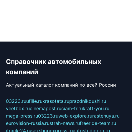
Справочник автомобильных
компаний
Актуальный каталог компаний по всей России
03223.ru
ufille.ru
krasotata.ru
prazdnikdushi.ru
veetbox.ru
cinemapost.ru
ciam-fr.ru
kraft-you.ru
mega-press.ru
03223.ru
web-explore.ru
rastenuya.ru
eurovision-russia.ru
strah-news.ru
freeride-team.ru
itrack-24.ru
sexshopexpress.ru
autostudiopro.ru