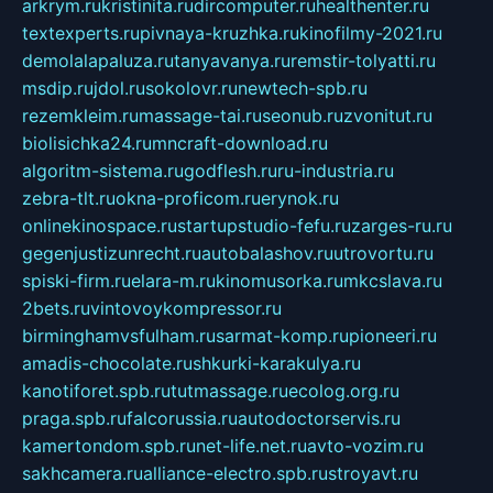
arkrym.ru
kristinita.ru
dircomputer.ru
healthenter.ru
textexperts.ru
pivnaya-kruzhka.ru
kinofilmy-2021.ru
demolalapaluza.ru
tanyavanya.ru
remstir-tolyatti.ru
msdip.ru
jdol.ru
sokolovr.ru
newtech-spb.ru
rezemkleim.ru
massage-tai.ru
seonub.ru
zvonitut.ru
biolisichka24.ru
mncraft-download.ru
algoritm-sistema.ru
godflesh.ru
ru-industria.ru
zebra-tlt.ru
okna-proficom.ru
erynok.ru
onlinekinospace.ru
startupstudio-fefu.ru
zarges-ru.ru
gegenjustizunrecht.ru
autobalashov.ru
utrovortu.ru
spiski-firm.ru
elara-m.ru
kinomusorka.ru
mkcslava.ru
2bets.ru
vintovoykompressor.ru
birminghamvsfulham.ru
sarmat-komp.ru
pioneeri.ru
amadis-chocolate.ru
shkurki-karakulya.ru
kanotiforet.spb.ru
tutmassage.ru
ecolog.org.ru
praga.spb.ru
falcorussia.ru
autodoctorservis.ru
kamertondom.spb.ru
net-life.net.ru
avto-vozim.ru
sakhcamera.ru
alliance-electro.spb.ru
stroyavt.ru