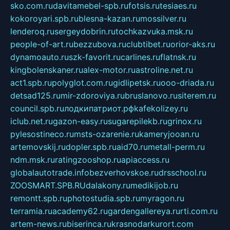
sko.com.ru
davitamebel-spb.ru
fotsis.ru
tesiaes.ru
kokoroyari.spb.ru
blesna-kazan.ru
mossilver.ru
lenderoq.ru
sergeydobrin.ru
tochkazvuka.msk.ru
people-of-art.ru
bezzubova.ru
clubtibet.ru
orior-aks.ru
dynamoauto.ru
szk-favorit.ru
carlines.ru
flatnsk.ru
kingbolenskaner.ru
alex-motor.ru
astroline.net.ru
act1.spb.ru
polyglot.com.ru
gidlipetsk.ru
ooo-driada.ru
detsad125.ru
mir-zdoroviya.ru
bruslanovo.ru
siterem.ru
council.spb.ru
лодкипатриот.рф
kafekolizey.ru
iclub.net.ru
gazon-easy.ru
sugarepilekb.ru
grinox.ru
pylesostineco.ru
msts-ozarenie.ru
kameryjooan.ru
artemovskij.ru
dopler.spb.ru
aid70.ru
metall-perm.ru
ndm.msk.ru
ratingzooshop.ru
apiaccess.ru
globalautotrade.info
bezverhovskoe.ru
drsschool.ru
ZOOSMART.SPB.RU
dalakony.ru
medikijob.ru
remontt.spb.ru
photostudia.spb.ru
myragon.ru
terramia.ru
academy62.ru
gardengallereya.ru
rti.com.ru
artem-news.ru
biserinca.ru
krasnodarkurort.com