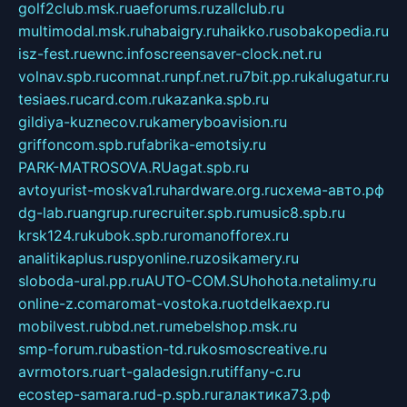
golf2club.msk.ru
aeforums.ru
zallclub.ru
multimodal.msk.ru
habaigry.ru
haikko.ru
sobakopedia.ru
isz-fest.ru
ewnc.info
screensaver-clock.net.ru
volnav.spb.ru
comnat.ru
npf.net.ru
7bit.pp.ru
kalugatur.ru
tesiaes.ru
card.com.ru
kazanka.spb.ru
gildiya-kuznecov.ru
kameryboavision.ru
griffoncom.spb.ru
fabrika-emotsiy.ru
PARK-MATROSOVA.RU
agat.spb.ru
avtoyurist-moskva1.ru
hardware.org.ru
схема-авто.рф
dg-lab.ru
angrup.ru
recruiter.spb.ru
music8.spb.ru
krsk124.ru
kubok.spb.ru
romanofforex.ru
analitikaplus.ru
spyonline.ru
zosikamery.ru
sloboda-ural.pp.ru
AUTO-COM.SU
hohota.net
alimy.ru
online-z.com
aromat-vostoka.ru
otdelkaexp.ru
mobilvest.ru
bbd.net.ru
mebelshop.msk.ru
smp-forum.ru
bastion-td.ru
kosmoscreative.ru
avrmotors.ru
art-galadesign.ru
tiffany-c.ru
ecostep-samara.ru
d-p.spb.ru
галактика73.рф