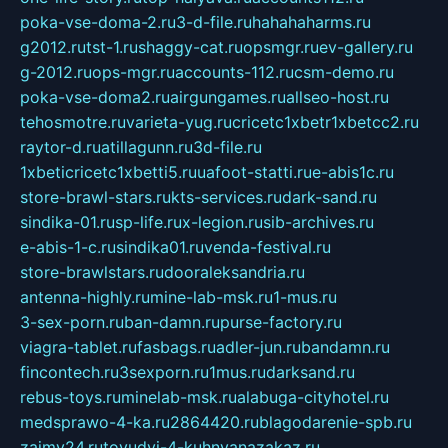
poka-vse-doma-2.ru
3-d-file.ru
hahahaharms.ru
g2012.ru
tst-1.ru
shaggy-cat.ru
opsmgr.ru
ev-gallery.ru
g-2012.ru
ops-mgr.ru
accounts-112.ru
csm-demo.ru
poka-vse-doma2.ru
airgungames.ru
allseo-host.ru
tehosmotre.ru
varieta-yug.ru
cricetc1xbetr1xbetcc2.ru
raytor-d.ru
atillagunn.ru
3d-file.ru
1xbeticricetc1xbetti5.ru
uafoot-statti.ru
e-abis1c.ru
store-brawl-stars.ru
kts-services.ru
dark-sand.ru
sindika-01.ru
sp-life.ru
x-legion.ru
sib-archives.ru
e-abis-1-c.ru
sindika01.ru
venda-festival.ru
store-brawlstars.ru
dooraleksandria.ru
antenna-highly.ru
mine-lab-msk.ru
1-mus.ru
3-sex-porn.ru
ban-damn.ru
purse-factory.ru
viagra-tablet.ru
fasbags.ru
adler-jun.ru
bandamn.ru
fincontech.ru
3sexporn.ru
1mus.ru
darksand.ru
rebus-toys.ru
minelab-msk.ru
alabuga-cityhotel.ru
medsprawo-4-ka.ru
2864420.ru
blagodarenie-spb.ru
zajmy24.ru
tovudyi-4-kuhnyanazakaz.ru