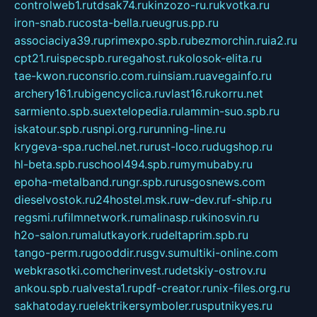
controlweb1.ru
tdsak74.ru
kinzozo-ru.ru
kvotka.ru
iron-snab.ru
costa-bella.ru
eugrus.pp.ru
associaciya39.ru
primexpo.spb.ru
bezmorchin.ru
ia2.ru
cpt21.ru
ispecspb.ru
regahost.ru
kolosok-elita.ru
tae-kwon.ru
consrio.com.ru
insiam.ru
avegainfo.ru
archery161.ru
bigencyclica.ru
vlast16.ru
korru.net
sarmiento.spb.su
extelopedia.ru
lammin-suo.spb.ru
iskatour.spb.ru
snpi.org.ru
running-line.ru
krygeva-spa.ru
chel.net.ru
rust-loco.ru
dugshop.ru
hl-beta.spb.ru
school494.spb.ru
mymubaby.ru
epoha-metalband.ru
ngr.spb.ru
rusgosnews.com
dieselvostok.ru
24hostel.msk.ru
w-dev.ru
f-ship.ru
regsmi.ru
filmnetwork.ru
malinasp.ru
kinosvin.ru
h2o-salon.ru
malutkayork.ru
deltaprim.spb.ru
tango-perm.ru
gooddir.ru
sgv.su
multiki-online.com
webkrasotki.com
cherinvest.ru
detskiy-ostrov.ru
ankou.spb.ru
alvesta1.ru
pdf-creator.ru
nix-files.org.ru
sakhatoday.ru
elektrikersymboler.ru
sputnikyes.ru