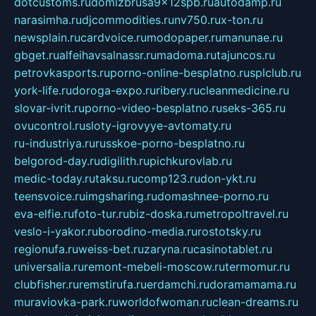
dotcustoms.ru
domizbrusa9x12spb.ru
autodamp.ru
narasimha.ru
djcommodities.ru
nv750.ru
x-ton.ru
newsplain.ru
cardvoice.ru
modopaper.ru
manunae.ru
gbget.ru
alfeihavsalnassr.ru
madoma.ru
tajuncos.ru
petrovkasports.ru
porno-online-besplatno.ru
splclub.ru
york-life.ru
doroga-expo.ru
ribery.ru
cleanmedicine.ru
slovar-ivrit.ru
porno-video-besplatno.ru
seks-365.ru
ovucontrol.ru
sloty-igrovyye-avtomaty.ru
ru-industriya.ru
russkoe-porno-besplatno.ru
belgorod-day.ru
digilith.ru
pichkurovlab.ru
medic-today.ru
taksu.ru
comp123.ru
don-ykt.ru
teensvoice.ru
imgsharing.ru
domashnee-porno.ru
eva-elfie.ru
foto-tur.ru
biz-doska.ru
metropoltravel.ru
veslo-i-yakor.ru
borodino-media.ru
rostotsky.ru
regionufa.ru
weiss-bet.ru
zaryna.ru
casinotablet.ru
universalia.ru
remont-mebeli-moscow.ru
termomur.ru
clubfisher.ru
remstirufa.ru
erdamchi.ru
doramamama.ru
muraviovka-park.ru
worldofwoman.ru
clean-dreams.ru