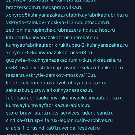
brazzerscom.ru
medsprawo4ka.ru
xehyroo5kuhnyanazakaz.ru
fabrikayfabrikaefabrika.ru
vskrytie-zamkov-moskva-113.ru
biletnadom.ru
zed-online.ru
pimchax.ru
brazzers-hd.ru
z-host.ru
kitubeu2kuhnyanazakaz.ru
naperekate.ru
kuhnyaofabrikaufabrik.ru
kitubeu-2-kuhnyanazakaz.ru
xehyroo-5-kuhnyanazakaz.ru
cs-68.ru
guzywia-4-kuhnyanazakaz.ru
mir-tk.ru
vlknrussia.ru
cs68.ru
vladivostok-map.ru
video-seks.ru
bankaribi.ru
raszar.ru
vskrytie-zamkov-moskva113.ru
lipetsktelecom.ru
tovudyi4kuhnyanazakaz.ru
seksuzb.ru
guzywia4kuhnyanazakaz.ru
fabrikaofabrikaokuhny.ru
kuhnyaekuhnyaafabrika.ru
kuhnyaykuhnyayfabrika.ru
e-abis1c.ru
store-brawl-stars.ru
kts-services.ru
dark-sand.ru
sindika-01.ru
sp-life.ru
x-legion.ru
sib-archives.ru
e-abis-1-c.ru
sindika01.ru
venda-festival.ru