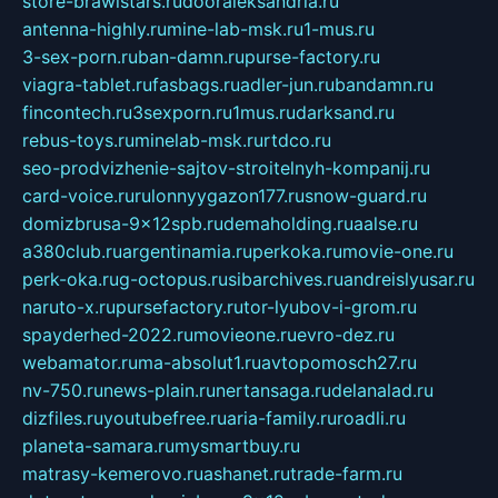
store-brawlstars.ru
dooraleksandria.ru
antenna-highly.ru
mine-lab-msk.ru
1-mus.ru
3-sex-porn.ru
ban-damn.ru
purse-factory.ru
viagra-tablet.ru
fasbags.ru
adler-jun.ru
bandamn.ru
fincontech.ru
3sexporn.ru
1mus.ru
darksand.ru
rebus-toys.ru
minelab-msk.ru
rtdco.ru
seo-prodvizhenie-sajtov-stroitelnyh-kompanij.ru
card-voice.ru
rulonnyygazon177.ru
snow-guard.ru
domizbrusa-9x12spb.ru
demaholding.ru
aalse.ru
a380club.ru
argentinamia.ru
perkoka.ru
movie-one.ru
perk-oka.ru
g-octopus.ru
sibarchives.ru
andreislyusar.ru
naruto-x.ru
pursefactory.ru
tor-lyubov-i-grom.ru
spayderhed-2022.ru
movieone.ru
evro-dez.ru
webamator.ru
ma-absolut1.ru
avtopomosch27.ru
nv-750.ru
news-plain.ru
nertansaga.ru
delanalad.ru
dizfiles.ru
youtubefree.ru
aria-family.ru
roadli.ru
planeta-samara.ru
mysmartbuy.ru
matrasy-kemerovo.ru
ashanet.ru
trade-farm.ru