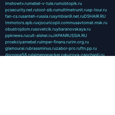
imshowtv.ru
mebel-v-tule.ru
mobtopik.ru
pcsecurity.net.ru
tool-sib.ru
multimetrunit.ru
sp-tour.ru
fan-cs.ru
santeh-russia.ru
symbian9.net.ru
DSHAIR.RU
tmmotors.spb.ru
xjocuricopii.com
musavtomat.msk.ru
obustrojdom.ru
sovetcik.ru
ybaranovskaya.ru
ppknews.ru
cult-alshei.ru
JAPANRUSSIA.RU
proekciyamebel.ru
imper-finans.ru
rim.org.ru
glamourai.ru
brassminus.ru
zabor-pro.ru
ftn.pp.ru
dorogoe58.ru
laimengpacker.ru
kuzova-zapchasti.ru
sageerp.ru
taxodrom.ru
dsrazvitie.ru
hardcity.net.ru
ratinghomegames.ru
topservice25.ru
gubernyan.ru
gtglasslined.ru
ii4.ru
tssport.spb.ru
andorra24.com
blackwallstreet.ru
oboimos.ru
optim-doors.com.ru
ikuch.ru
nycr.org.ru
npa21.ru
vremya-ch.spb.ru
desert000.ru
ivtorgi.ru
ifiori.ru
catalog-statei.ru
dcv.org.ru
spetsmaster174.ru
ipkameryhiseeu.ru
dum26.ru
ruspol.spb.ru
fr-opendp.ru
kam-solnyshko.ru
cheyenne-arapaho.ru
sevzapmetal.spb.ru