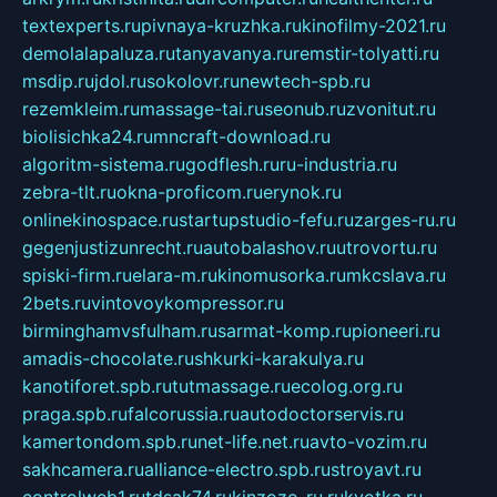
textexperts.ru
pivnaya-kruzhka.ru
kinofilmy-2021.ru
demolalapaluza.ru
tanyavanya.ru
remstir-tolyatti.ru
msdip.ru
jdol.ru
sokolovr.ru
newtech-spb.ru
rezemkleim.ru
massage-tai.ru
seonub.ru
zvonitut.ru
biolisichka24.ru
mncraft-download.ru
algoritm-sistema.ru
godflesh.ru
ru-industria.ru
zebra-tlt.ru
okna-proficom.ru
erynok.ru
onlinekinospace.ru
startupstudio-fefu.ru
zarges-ru.ru
gegenjustizunrecht.ru
autobalashov.ru
utrovortu.ru
spiski-firm.ru
elara-m.ru
kinomusorka.ru
mkcslava.ru
2bets.ru
vintovoykompressor.ru
birminghamvsfulham.ru
sarmat-komp.ru
pioneeri.ru
amadis-chocolate.ru
shkurki-karakulya.ru
kanotiforet.spb.ru
tutmassage.ru
ecolog.org.ru
praga.spb.ru
falcorussia.ru
autodoctorservis.ru
kamertondom.spb.ru
net-life.net.ru
avto-vozim.ru
sakhcamera.ru
alliance-electro.spb.ru
stroyavt.ru
controlweb1.ru
tdsak74.ru
kinzozo-ru.ru
kvotka.ru