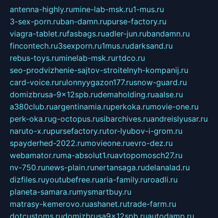
antenna-highly.ru
mine-lab-msk.ru
1-mus.ru
3-sex-porn.ru
ban-damn.ru
purse-factory.ru
viagra-tablet.ru
fasbags.ru
adler-jun.ru
bandamn.ru
fincontech.ru
3sexporn.ru
1mus.ru
darksand.ru
rebus-toys.ru
minelab-msk.ru
rtdco.ru
seo-prodvizhenie-sajtov-stroitelnyh-kompanij.ru
card-voice.ru
rulonnyygazon177.ru
snow-guard.ru
domizbrusa-9x12spb.ru
demaholding.ru
aalse.ru
a380club.ru
argentinamia.ru
perkoka.ru
movie-one.ru
perk-oka.ru
g-octopus.ru
sibarchives.ru
andreislyusar.ru
naruto-x.ru
pursefactory.ru
tor-lyubov-i-grom.ru
spayderhed-2022.ru
movieone.ru
evro-dez.ru
webamator.ru
ma-absolut1.ru
avtopomosch27.ru
nv-750.ru
news-plain.ru
nertansaga.ru
delanalad.ru
dizfiles.ru
youtubefree.ru
aria-family.ru
roadli.ru
planeta-samara.ru
mysmartbuy.ru
matrasy-kemerovo.ru
ashanet.ru
trade-farm.ru
dotcustoms.ru
domizbrusa9x12spb.ru
autodamp.ru