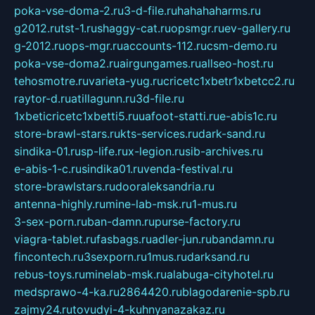
poka-vse-doma-2.ru
3-d-file.ru
hahahaharms.ru
g2012.ru
tst-1.ru
shaggy-cat.ru
opsmgr.ru
ev-gallery.ru
g-2012.ru
ops-mgr.ru
accounts-112.ru
csm-demo.ru
poka-vse-doma2.ru
airgungames.ru
allseo-host.ru
tehosmotre.ru
varieta-yug.ru
cricetc1xbetr1xbetcc2.ru
raytor-d.ru
atillagunn.ru
3d-file.ru
1xbeticricetc1xbetti5.ru
uafoot-statti.ru
e-abis1c.ru
store-brawl-stars.ru
kts-services.ru
dark-sand.ru
sindika-01.ru
sp-life.ru
x-legion.ru
sib-archives.ru
e-abis-1-c.ru
sindika01.ru
venda-festival.ru
store-brawlstars.ru
dooraleksandria.ru
antenna-highly.ru
mine-lab-msk.ru
1-mus.ru
3-sex-porn.ru
ban-damn.ru
purse-factory.ru
viagra-tablet.ru
fasbags.ru
adler-jun.ru
bandamn.ru
fincontech.ru
3sexporn.ru
1mus.ru
darksand.ru
rebus-toys.ru
minelab-msk.ru
alabuga-cityhotel.ru
medsprawo-4-ka.ru
2864420.ru
blagodarenie-spb.ru
zajmy24.ru
tovudyi-4-kuhnyanazakaz.ru