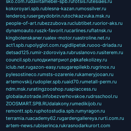
sko.com.ru
davitamebel-spb.ru
fotsis.ru
tesiaes.ru
kokoroyari.spb.ru
blesna-kazan.ru
mossilver.ru
lenderoq.ru
sergeydobrin.ru
tochkazvuka.msk.ru
people-of-art.ru
bezzubova.ru
clubtibet.ru
orior-aks.ru
dynamoauto.ru
szk-favorit.ru
carlines.ru
flatnsk.ru
kingbolenskaner.ru
alex-motor.ru
astroline.net.ru
act1.spb.ru
polyglot.com.ru
gidlipetsk.ru
ooo-driada.ru
detsad125.ru
mir-zdoroviya.ru
bruslanovo.ru
siterem.ru
council.spb.ru
лодкипатриот.рф
kafekolizey.ru
iclub.net.ru
gazon-easy.ru
sugarepilekb.ru
grinox.ru
pylesostineco.ru
msts-ozarenie.ru
kameryjooan.ru
artemovskij.ru
dopler.spb.ru
aid70.ru
metall-perm.ru
ndm.msk.ru
ratingzooshop.ru
apiaccess.ru
globalautotrade.info
bezverhovskoe.ru
drsschool.ru
ZOOSMART.SPB.RU
dalakony.ru
medikijob.ru
remontt.spb.ru
photostudia.spb.ru
myragon.ru
terramia.ru
academy62.ru
gardengallereya.ru
rti.com.ru
artem-news.ru
biserinca.ru
krasnodarkurort.com