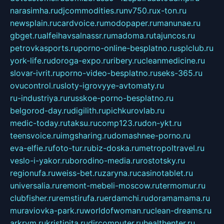
narasimha.ru
djcommodities.ru
nv750.ru
x-ton.ru
newsplain.ru
cardvoice.ru
modopaper.ru
manunae.ru
gbget.ru
alfeihavsalnassr.ru
madoma.ru
tajuncos.ru
petrovkasports.ru
porno-online-besplatno.ru
splclub.ru
york-life.ru
doroga-expo.ru
ribery.ru
cleanmedicine.ru
slovar-ivrit.ru
porno-video-besplatno.ru
seks-365.ru
ovucontrol.ru
sloty-igrovyye-avtomaty.ru
ru-industriya.ru
russkoe-porno-besplatno.ru
belgorod-day.ru
digilith.ru
pichkurovlab.ru
medic-today.ru
taksu.ru
comp123.ru
don-ykt.ru
teensvoice.ru
imgsharing.ru
domashnee-porno.ru
eva-elfie.ru
foto-tur.ru
biz-doska.ru
metropoltravel.ru
veslo-i-yakor.ru
borodino-media.ru
rostotsky.ru
regionufa.ru
weiss-bet.ru
zaryna.ru
casinotablet.ru
universalia.ru
remont-mebeli-moscow.ru
termomur.ru
clubfisher.ru
remstirufa.ru
erdamchi.ru
doramamama.ru
muraviovka-park.ru
worldofwoman.ru
clean-dreams.ru
arkrym.ru
kristinita.ru
dircomputer.ru
healthenter.ru