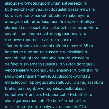
alabuga-cityhotel.ru
pornv.ru
atlantpereezd.ru
bud-em-znakomye.ru
a-cdc.ru
elektrostal-news.ru
korolevremont-market.ru
budem-znakomye.ru
oooagrosnab.ru
fpodaso.ru
emfire.ru
pro-otdelky.ru
ukrasotki.ru
seksuzbek.ru
seks-uzbek.ru
porno-vk.ru
sovratili.ru
olecoon.ru
vd-dosug.ru
adonyev.ru
rbc-news.ru
porno-skvirt.ru
krospr.ru
13autor-kolonka.ru
sormol.ru
2rich.ru
hostel-65.ru
hostserve.ru
porno-na-russkom.ru
mishinlab.ru
neznobi.ru
bigfatcc.ru
habble.ru
starbucksvia.ru
delfinet.ru
silvernano.ru
elestal.ru
vektor-doroga.ru
velotrenajery.ru
pronso54.ru
lenasever.ru
lovinskix.ru
show-pets.ru
smartnews03.ru
discofoxworld.ru
miraclecoon.ru
pongup.ru
hostel65.ru
liura.ru
glasspb.ru
firehunters.ru
gribowo.ru
gnalis.ru
bulkitula.ru
hometown-france.ru
1-xbeticricetc-1-xbetti-5.ru
shop-garena.ru
cricetc-1-xbetr-1-xbetcc-2.ru
one-life-story.ru
top-halyava.ru
accounts112.ru