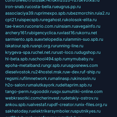
iron-snab.ru
costa-bella.ru
eugrus.pp.ru
associaciya39.ru
primexpo.spb.ru
bezmorchin.ru
ia2.ru
cpt21.ru
ispecspb.ru
regahost.ru
kolosok-elita.ru
tae-kwon.ru
consrio.com.ru
insiam.ru
avegainfo.ru
archery161.ru
bigencyclica.ru
vlast16.ru
korru.net
sarmiento.spb.su
extelopedia.ru
lammin-suo.spb.ru
iskatour.spb.ru
snpi.org.ru
running-line.ru
krygeva-spa.ru
chel.net.ru
rust-loco.ru
dugshop.ru
hl-beta.spb.ru
school494.spb.ru
mymubaby.ru
epoha-metalband.ru
ngr.spb.ru
rusgosnews.com
dieselvostok.ru
24hostel.msk.ru
w-dev.ru
f-ship.ru
regsmi.ru
filmnetwork.ru
malinasp.ru
kinosvin.ru
h2o-salon.ru
malutkayork.ru
deltaprim.spb.ru
tango-perm.ru
gooddir.ru
sgv.su
multiki-online.com
webkrasotki.com
cherinvest.ru
detskiy-ostrov.ru
ankou.spb.ru
alvesta1.ru
pdf-creator.ru
nix-files.org.ru
sakhatoday.ru
elektrikersymboler.ru
sputnikyes.ru