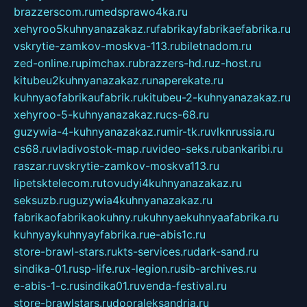
brazzerscom.ru
medsprawo4ka.ru
xehyroo5kuhnyanazakaz.ru
fabrikayfabrikaefabrika.ru
vskrytie-zamkov-moskva-113.ru
biletnadom.ru
zed-online.ru
pimchax.ru
brazzers-hd.ru
z-host.ru
kitubeu2kuhnyanazakaz.ru
naperekate.ru
kuhnyaofabrikaufabrik.ru
kitubeu-2-kuhnyanazakaz.ru
xehyroo-5-kuhnyanazakaz.ru
cs-68.ru
guzywia-4-kuhnyanazakaz.ru
mir-tk.ru
vlknrussia.ru
cs68.ru
vladivostok-map.ru
video-seks.ru
bankaribi.ru
raszar.ru
vskrytie-zamkov-moskva113.ru
lipetsktelecom.ru
tovudyi4kuhnyanazakaz.ru
seksuzb.ru
guzywia4kuhnyanazakaz.ru
fabrikaofabrikaokuhny.ru
kuhnyaekuhnyaafabrika.ru
kuhnyaykuhnyayfabrika.ru
e-abis1c.ru
store-brawl-stars.ru
kts-services.ru
dark-sand.ru
sindika-01.ru
sp-life.ru
x-legion.ru
sib-archives.ru
e-abis-1-c.ru
sindika01.ru
venda-festival.ru
store-brawlstars.ru
dooraleksandria.ru