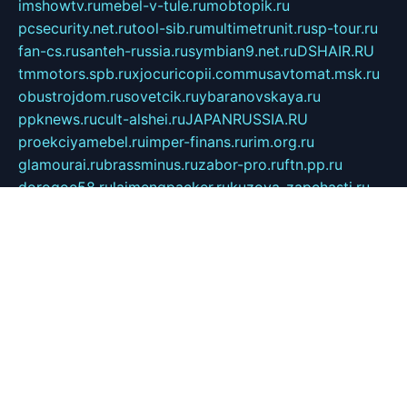
imshowtv.ru
mebel-v-tule.ru
mobtopik.ru
pcsecurity.net.ru
tool-sib.ru
multimetrunit.ru
sp-tour.ru
fan-cs.ru
santeh-russia.ru
symbian9.net.ru
DSHAIR.RU
tmmotors.spb.ru
xjocuricopii.com
musavtomat.msk.ru
obustrojdom.ru
sovetcik.ru
ybaranovskaya.ru
ppknews.ru
cult-alshei.ru
JAPANRUSSIA.RU
proekciyamebel.ru
imper-finans.ru
rim.org.ru
glamourai.ru
brassminus.ru
zabor-pro.ru
ftn.pp.ru
dorogoe58.ru
laimengpacker.ru
kuzova-zapchasti.ru
sageerp.ru
taxodrom.ru
dsrazvitie.ru
hardcity.net.ru
ratinghomegames.ru
topservice25.ru
gubernyan.ru
gtglasslined.ru
ii4.ru
tssport.spb.ru
andorra24.com
blackwallstreet.ru
oboimos.ru
optim-doors.com.ru
ikuch.ru
nycr.org.ru
npa21.ru
vremya-ch.spb.ru
desert000.ru
ivtorgi.ru
ifiori.ru
catalog-statei.ru
dcv.org.ru
spetsmaster174.ru
ipkameryhiseeu.ru
dum26.ru
ruspol.spb.ru
fr-opendp.ru
kam-solnyshko.ru
cheyenne-arapaho.ru
sevzapmetal.spb.ru