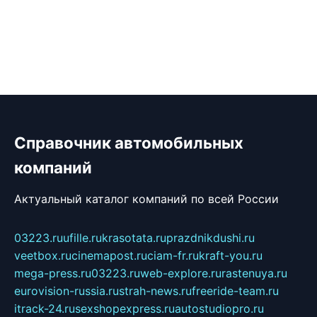
Справочник автомобильных
компаний
Актуальный каталог компаний по всей России
03223.ru
ufille.ru
krasotata.ru
prazdnikdushi.ru
veetbox.ru
cinemapost.ru
ciam-fr.ru
kraft-you.ru
mega-press.ru
03223.ru
web-explore.ru
rastenuya.ru
eurovision-russia.ru
strah-news.ru
freeride-team.ru
itrack-24.ru
sexshopexpress.ru
autostudiopro.ru