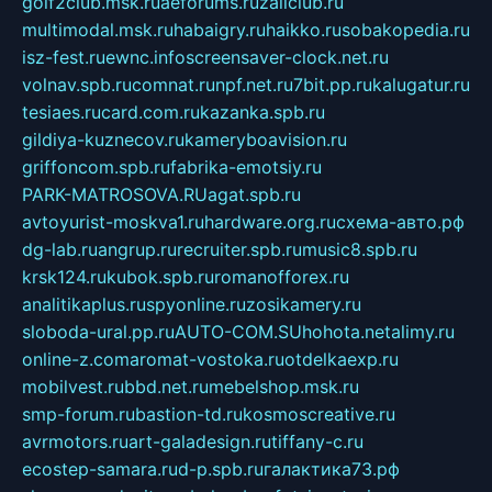
golf2club.msk.ru
aeforums.ru
zallclub.ru
multimodal.msk.ru
habaigry.ru
haikko.ru
sobakopedia.ru
isz-fest.ru
ewnc.info
screensaver-clock.net.ru
volnav.spb.ru
comnat.ru
npf.net.ru
7bit.pp.ru
kalugatur.ru
tesiaes.ru
card.com.ru
kazanka.spb.ru
gildiya-kuznecov.ru
kameryboavision.ru
griffoncom.spb.ru
fabrika-emotsiy.ru
PARK-MATROSOVA.RU
agat.spb.ru
avtoyurist-moskva1.ru
hardware.org.ru
схема-авто.рф
dg-lab.ru
angrup.ru
recruiter.spb.ru
music8.spb.ru
krsk124.ru
kubok.spb.ru
romanofforex.ru
analitikaplus.ru
spyonline.ru
zosikamery.ru
sloboda-ural.pp.ru
AUTO-COM.SU
hohota.net
alimy.ru
online-z.com
aromat-vostoka.ru
otdelkaexp.ru
mobilvest.ru
bbd.net.ru
mebelshop.msk.ru
smp-forum.ru
bastion-td.ru
kosmoscreative.ru
avrmotors.ru
art-galadesign.ru
tiffany-c.ru
ecostep-samara.ru
d-p.spb.ru
галактика73.рф