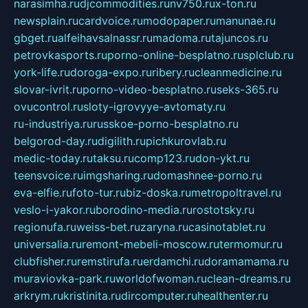
narasimha.ru
djcommodities.ru
nv750.ru
x-ton.ru
newsplain.ru
cardvoice.ru
modopaper.ru
manunae.ru
gbget.ru
alfeihavsalnassr.ru
madoma.ru
tajuncos.ru
petrovkasports.ru
porno-online-besplatno.ru
splclub.ru
york-life.ru
doroga-expo.ru
ribery.ru
cleanmedicine.ru
slovar-ivrit.ru
porno-video-besplatno.ru
seks-365.ru
ovucontrol.ru
sloty-igrovyye-avtomaty.ru
ru-industriya.ru
russkoe-porno-besplatno.ru
belgorod-day.ru
digilith.ru
pichkurovlab.ru
medic-today.ru
taksu.ru
comp123.ru
don-ykt.ru
teensvoice.ru
imgsharing.ru
domashnee-porno.ru
eva-elfie.ru
foto-tur.ru
biz-doska.ru
metropoltravel.ru
veslo-i-yakor.ru
borodino-media.ru
rostotsky.ru
regionufa.ru
weiss-bet.ru
zaryna.ru
casinotablet.ru
universalia.ru
remont-mebeli-moscow.ru
termomur.ru
clubfisher.ru
remstirufa.ru
erdamchi.ru
doramamama.ru
muraviovka-park.ru
worldofwoman.ru
clean-dreams.ru
arkrym.ru
kristinita.ru
dircomputer.ru
healthenter.ru