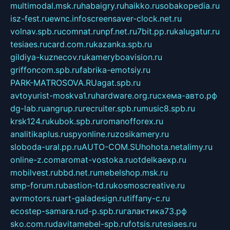
multimodal.msk.ru
habaigry.ru
haikko.ru
sobakopedia.ru
isz-fest.ru
ewnc.info
screensaver-clock.net.ru
volnav.spb.ru
comnat.ru
npf.net.ru
7bit.pp.ru
kalugatur.ru
tesiaes.ru
card.com.ru
kazanka.spb.ru
gildiya-kuznecov.ru
kameryboavision.ru
griffoncom.spb.ru
fabrika-emotsiy.ru
PARK-MATROSOVA.RU
agat.spb.ru
avtoyurist-moskva1.ru
hardware.org.ru
схема-авто.рф
dg-lab.ru
angrup.ru
recruiter.spb.ru
music8.spb.ru
krsk124.ru
kubok.spb.ru
romanofforex.ru
analitikaplus.ru
spyonline.ru
zosikamery.ru
sloboda-ural.pp.ru
AUTO-COM.SU
hohota.net
alimy.ru
online-z.com
aromat-vostoka.ru
otdelkaexp.ru
mobilvest.ru
bbd.net.ru
mebelshop.msk.ru
smp-forum.ru
bastion-td.ru
kosmoscreative.ru
avrmotors.ru
art-galadesign.ru
tiffany-c.ru
ecostep-samara.ru
d-p.spb.ru
галактика73.рф
sko.com.ru
davitamebel-spb.ru
fotsis.ru
tesiaes.ru