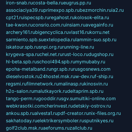
iron-snab.ru
costa-bella.ru
eugrus.pp.ru
associaciya39.ru
primexpo.spb.ru
bezmorchin.ru
ia2.ru
cpt21.ru
ispecspb.ru
regahost.ru
kolosok-elita.ru
tae-kwon.ru
consrio.com.ru
insiam.ru
avegainfo.ru
archery161.ru
bigencyclica.ru
vlast16.ru
korru.net
sarmiento.spb.su
extelopedia.ru
lammin-suo.spb.ru
iskatour.spb.ru
snpi.org.ru
running-line.ru
krygeva-spa.ru
chel.net.ru
rust-loco.ru
dugshop.ru
hl-beta.spb.ru
school494.spb.ru
mymubaby.ru
epoha-metalband.ru
ngr.spb.ru
rusgosnews.com
dieselvostok.ru
24hostel.msk.ru
w-dev.ru
f-ship.ru
regsmi.ru
filmnetwork.ru
malinasp.ru
kinosvin.ru
h2o-salon.ru
malutkayork.ru
deltaprim.spb.ru
tango-perm.ru
gooddir.ru
sgv.su
multiki-online.com
webkrasotki.com
cherinvest.ru
detskiy-ostrov.ru
ankou.spb.ru
alvesta1.ru
pdf-creator.ru
nix-files.org.ru
sakhatoday.ru
elektrikersymboler.ru
sputnikyes.ru
golf2club.msk.ru
aeforums.ru
zallclub.ru