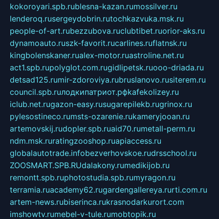
kokoroyari.spb.ru
blesna-kazan.ru
mossilver.ru
lenderoq.ru
sergeydobrin.ru
tochkazvuka.msk.ru
people-of-art.ru
bezzubova.ru
clubtibet.ru
orior-aks.ru
dynamoauto.ru
szk-favorit.ru
carlines.ru
flatnsk.ru
kingbolenskaner.ru
alex-motor.ru
astroline.net.ru
act1.spb.ru
polyglot.com.ru
gidlipetsk.ru
ooo-driada.ru
detsad125.ru
mir-zdoroviya.ru
bruslanovo.ru
siterem.ru
council.spb.ru
лодкипатриот.рф
kafekolizey.ru
iclub.net.ru
gazon-easy.ru
sugarepilekb.ru
grinox.ru
pylesostineco.ru
msts-ozarenie.ru
kameryjooan.ru
artemovskij.ru
dopler.spb.ru
aid70.ru
metall-perm.ru
ndm.msk.ru
ratingzooshop.ru
apiaccess.ru
globalautotrade.info
bezverhovskoe.ru
drsschool.ru
ZOOSMART.SPB.RU
dalakony.ru
medikijob.ru
remontt.spb.ru
photostudia.spb.ru
myragon.ru
terramia.ru
academy62.ru
gardengallereya.ru
rti.com.ru
artem-news.ru
biserinca.ru
krasnodarkurort.com
imshowtv.ru
mebel-v-tule.ru
mobtopik.ru