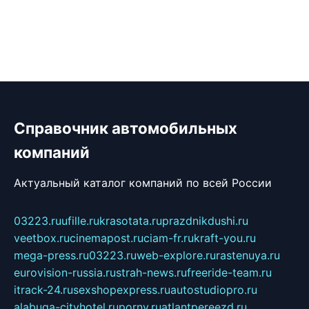
Справочник автомобильных
компаний
Актуальный каталог компаний по всей России
03223.ru
ufille.ru
krasotata.ru
prazdnikdushi.ru
veetbox.ru
cinemapost.ru
ciam-fr.ru
kraft-you.ru
mega-press.ru
03223.ru
web-explore.ru
rastenuya.ru
eurovision-russia.ru
strah-news.ru
freeride-team.ru
itrack-24.ru
sexshopexpress.ru
autostudiopro.ru
alabuga-cityhotel.ru
pornv.ru
atlantpereezd.ru