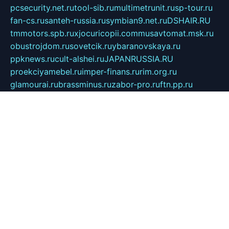
pcsecurity.net.ru
tool-sib.ru
multimetrunit.ru
sp-tour.ru
fan-cs.ru
santeh-russia.ru
symbian9.net.ru
DSHAIR.RU
tmmotors.spb.ru
xjocuricopii.com
musavtomat.msk.ru
obustrojdom.ru
sovetcik.ru
ybaranovskaya.ru
ppknews.ru
cult-alshei.ru
JAPANRUSSIA.RU
proekciyamebel.ru
imper-finans.ru
rim.org.ru
glamourai.ru
brassminus.ru
zabor-pro.ru
ftn.pp.ru
dorogoe58.ru
laimengpacker.ru
kuzova-zapchasti.ru
sageerp.ru
taxodrom.ru
dsrazvitie.ru
hardcity.net.ru
ratinghomegames.ru
topservice25.ru
gubernyan.ru
gtglasslined.ru
ii4.ru
tssport.spb.ru
andorra24.com
blackwallstreet.ru
oboimos.ru
optim-doors.com.ru
ikuch.ru
nycr.org.ru
npa21.ru
vremya-ch.spb.ru
desert000.ru
ivtorgi.ru
ifiori.ru
catalog-statei.ru
dcv.org.ru
spetsmaster174.ru
ipkameryhiseeu.ru
dum26.ru
ruspol.spb.ru
fr-opendp.ru
kam-solnyshko.ru
cheyenne-arapaho.ru
sevzapmetal.spb.ru
ted-lapidus.spb.ru
parasite-eliminator.ru