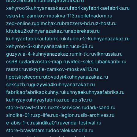
brazzerscom.ru
medsprawo4ka.ru
xehyroo5kuhnyanazakaz.ru
fabrikayfabrikaefabrika.ru
vskrytie-zamkov-moskva-113.ru
biletnadom.ru
zed-online.ru
pimchax.ru
brazzers-hd.ru
z-host.ru
kitubeu2kuhnyanazakaz.ru
naperekate.ru
kuhnyaofabrikaufabrik.ru
kitubeu-2-kuhnyanazakaz.ru
xehyroo-5-kuhnyanazakaz.ru
cs-68.ru
guzywia-4-kuhnyanazakaz.ru
mir-tk.ru
vlknrussia.ru
cs68.ru
vladivostok-map.ru
video-seks.ru
bankaribi.ru
raszar.ru
vskrytie-zamkov-moskva113.ru
lipetsktelecom.ru
tovudyi4kuhnyanazakaz.ru
seksuzb.ru
guzywia4kuhnyanazakaz.ru
fabrikaofabrikaokuhny.ru
kuhnyaekuhnyaafabrika.ru
kuhnyaykuhnyayfabrika.ru
e-abis1c.ru
store-brawl-stars.ru
kts-services.ru
dark-sand.ru
sindika-01.ru
sp-life.ru
x-legion.ru
sib-archives.ru
e-abis-1-c.ru
sindika01.ru
venda-festival.ru
store-brawlstars.ru
dooraleksandria.ru