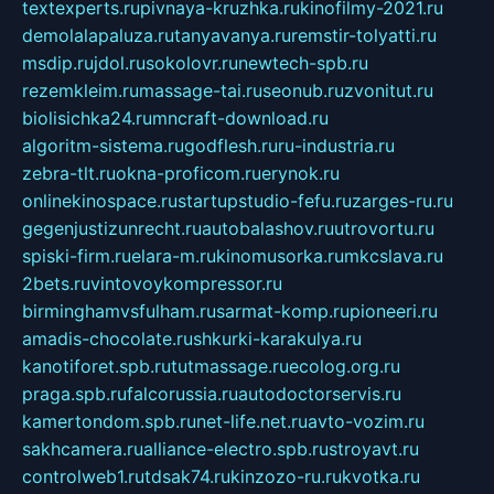
textexperts.ru
pivnaya-kruzhka.ru
kinofilmy-2021.ru
demolalapaluza.ru
tanyavanya.ru
remstir-tolyatti.ru
msdip.ru
jdol.ru
sokolovr.ru
newtech-spb.ru
rezemkleim.ru
massage-tai.ru
seonub.ru
zvonitut.ru
biolisichka24.ru
mncraft-download.ru
algoritm-sistema.ru
godflesh.ru
ru-industria.ru
zebra-tlt.ru
okna-proficom.ru
erynok.ru
onlinekinospace.ru
startupstudio-fefu.ru
zarges-ru.ru
gegenjustizunrecht.ru
autobalashov.ru
utrovortu.ru
spiski-firm.ru
elara-m.ru
kinomusorka.ru
mkcslava.ru
2bets.ru
vintovoykompressor.ru
birminghamvsfulham.ru
sarmat-komp.ru
pioneeri.ru
amadis-chocolate.ru
shkurki-karakulya.ru
kanotiforet.spb.ru
tutmassage.ru
ecolog.org.ru
praga.spb.ru
falcorussia.ru
autodoctorservis.ru
kamertondom.spb.ru
net-life.net.ru
avto-vozim.ru
sakhcamera.ru
alliance-electro.spb.ru
stroyavt.ru
controlweb1.ru
tdsak74.ru
kinzozo-ru.ru
kvotka.ru