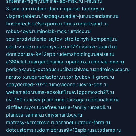
antenna-highly.ru
mine-lab-msk.ru
1-mus.ru
3-sex-porn.ru
ban-damn.ru
purse-factory.ru
viagra-tablet.ru
fasbags.ru
adler-jun.ru
bandamn.ru
fincontech.ru
3sexporn.ru
1mus.ru
darksand.ru
rebus-toys.ru
minelab-msk.ru
rtdco.ru
seo-prodvizhenie-sajtov-stroitelnyh-kompanij.ru
card-voice.ru
rulonnyygazon177.ru
snow-guard.ru
domizbrusa-9x12spb.ru
demaholding.ru
aalse.ru
a380club.ru
argentinamia.ru
perkoka.ru
movie-one.ru
perk-oka.ru
g-octopus.ru
sibarchives.ru
andreislyusar.ru
naruto-x.ru
pursefactory.ru
tor-lyubov-i-grom.ru
spayderhed-2022.ru
movieone.ru
evro-dez.ru
webamator.ru
ma-absolut1.ru
avtopomosch27.ru
nv-750.ru
news-plain.ru
nertansaga.ru
delanalad.ru
dizfiles.ru
youtubefree.ru
aria-family.ru
roadli.ru
planeta-samara.ru
mysmartbuy.ru
matrasy-kemerovo.ru
ashanet.ru
trade-farm.ru
dotcustoms.ru
domizbrusa9x12spb.ru
autodamp.ru