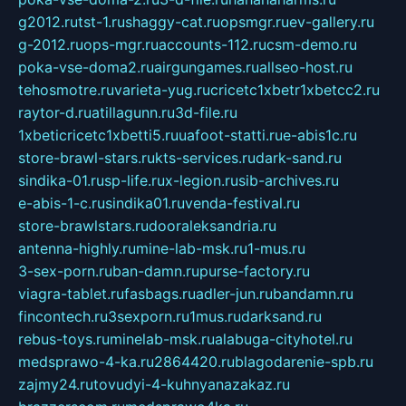
g2012.ru
tst-1.ru
shaggy-cat.ru
opsmgr.ru
ev-gallery.ru
g-2012.ru
ops-mgr.ru
accounts-112.ru
csm-demo.ru
poka-vse-doma2.ru
airgungames.ru
allseo-host.ru
tehosmotre.ru
varieta-yug.ru
cricetc1xbetr1xbetcc2.ru
raytor-d.ru
atillagunn.ru
3d-file.ru
1xbeticricetc1xbetti5.ru
uafoot-statti.ru
e-abis1c.ru
store-brawl-stars.ru
kts-services.ru
dark-sand.ru
sindika-01.ru
sp-life.ru
x-legion.ru
sib-archives.ru
e-abis-1-c.ru
sindika01.ru
venda-festival.ru
store-brawlstars.ru
dooraleksandria.ru
antenna-highly.ru
mine-lab-msk.ru
1-mus.ru
3-sex-porn.ru
ban-damn.ru
purse-factory.ru
viagra-tablet.ru
fasbags.ru
adler-jun.ru
bandamn.ru
fincontech.ru
3sexporn.ru
1mus.ru
darksand.ru
rebus-toys.ru
minelab-msk.ru
alabuga-cityhotel.ru
medsprawo-4-ka.ru
2864420.ru
blagodarenie-spb.ru
zajmy24.ru
tovudyi-4-kuhnyanazakaz.ru