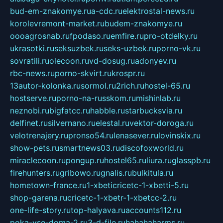
bud-em-znakomye.ru
a-cdc.ru
elektrostal-news.ru
korolevremont-market.ru
budem-znakomye.ru
oooagrosnab.ru
fpodaso.ru
emfire.ru
pro-otdelky.ru
ukrasotki.ru
seksuzbek.ru
seks-uzbek.ru
porno-vk.ru
sovratili.ru
olecoon.ru
vd-dosug.ru
adonyev.ru
rbc-news.ru
porno-skvirt.ru
krospr.ru
13autor-kolonka.ru
sormol.ru
2rich.ru
hostel-65.ru
hostserve.ru
porno-na-russkom.ru
mishinlab.ru
neznobi.ru
bigfatcc.ru
habble.ru
starbucksvia.ru
delfinet.ru
silvernano.ru
elestal.ru
vektor-doroga.ru
velotrenajery.ru
pronso54.ru
lenasever.ru
lovinskix.ru
show-pets.ru
smartnews03.ru
discofoxworld.ru
miraclecoon.ru
pongup.ru
hostel65.ru
liura.ru
glasspb.ru
firehunters.ru
gribowo.ru
gnalis.ru
bulkitula.ru
hometown-france.ru
1-xbeticricetc-1-xbetti-5.ru
shop-garena.ru
cricetc-1-xbetr-1-xbetcc-2.ru
one-life-story.ru
top-halyava.ru
accounts112.ru
poka-vse-doma-2.ru
3-d-file.ru
hahahaharms.ru