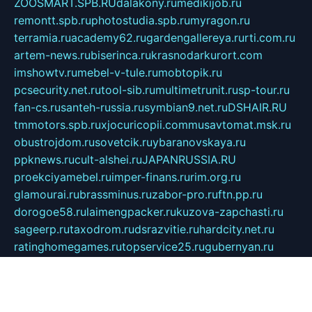
ZOOSMART.SPB.RU
dalakony.ru
medikijob.ru
remontt.spb.ru
photostudia.spb.ru
myragon.ru
terramia.ru
academy62.ru
gardengallereya.ru
rti.com.ru
artem-news.ru
biserinca.ru
krasnodarkurort.com
imshowtv.ru
mebel-v-tule.ru
mobtopik.ru
pcsecurity.net.ru
tool-sib.ru
multimetrunit.ru
sp-tour.ru
fan-cs.ru
santeh-russia.ru
symbian9.net.ru
DSHAIR.RU
tmmotors.spb.ru
xjocuricopii.com
musavtomat.msk.ru
obustrojdom.ru
sovetcik.ru
ybaranovskaya.ru
ppknews.ru
cult-alshei.ru
JAPANRUSSIA.RU
proekciyamebel.ru
imper-finans.ru
rim.org.ru
glamourai.ru
brassminus.ru
zabor-pro.ru
ftn.pp.ru
dorogoe58.ru
laimengpacker.ru
kuzova-zapchasti.ru
sageerp.ru
taxodrom.ru
dsrazvitie.ru
hardcity.net.ru
ratinghomegames.ru
topservice25.ru
gubernyan.ru
gtglasslined.ru
ii4.ru
tssport.spb.ru
andorra24.com
blackwallstreet.ru
oboimos.ru
optim-doors.com.ru
ikuch.ru
nycr.org.ru
npa21.ru
vremya-ch.spb.ru