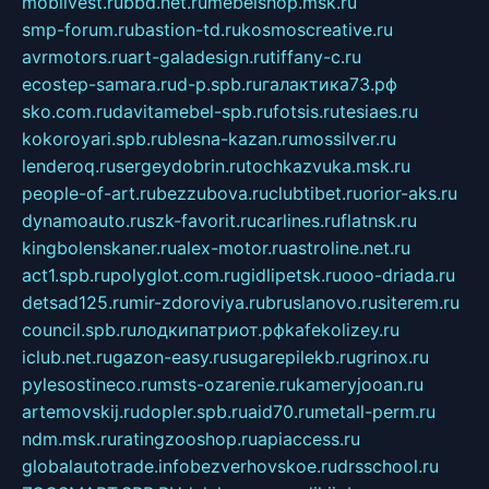
mobilvest.ru
bbd.net.ru
mebelshop.msk.ru
smp-forum.ru
bastion-td.ru
kosmoscreative.ru
avrmotors.ru
art-galadesign.ru
tiffany-c.ru
ecostep-samara.ru
d-p.spb.ru
галактика73.рф
sko.com.ru
davitamebel-spb.ru
fotsis.ru
tesiaes.ru
kokoroyari.spb.ru
blesna-kazan.ru
mossilver.ru
lenderoq.ru
sergeydobrin.ru
tochkazvuka.msk.ru
people-of-art.ru
bezzubova.ru
clubtibet.ru
orior-aks.ru
dynamoauto.ru
szk-favorit.ru
carlines.ru
flatnsk.ru
kingbolenskaner.ru
alex-motor.ru
astroline.net.ru
act1.spb.ru
polyglot.com.ru
gidlipetsk.ru
ooo-driada.ru
detsad125.ru
mir-zdoroviya.ru
bruslanovo.ru
siterem.ru
council.spb.ru
лодкипатриот.рф
kafekolizey.ru
iclub.net.ru
gazon-easy.ru
sugarepilekb.ru
grinox.ru
pylesostineco.ru
msts-ozarenie.ru
kameryjooan.ru
artemovskij.ru
dopler.spb.ru
aid70.ru
metall-perm.ru
ndm.msk.ru
ratingzooshop.ru
apiaccess.ru
globalautotrade.info
bezverhovskoe.ru
drsschool.ru