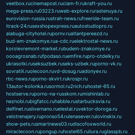
veetbox.ru
cinemapost.ru
ciam-fr.ru
kraft-you.ru
mega-press.ru
03223.ru
web-explore.ru
rastenuya.ru
eurovision-russia.ru
strah-news.ru
freeride-team.ru
itrack-24.ru
sexshopexpress.ru
autostudiopro.ru
alabuga-cityhotel.ru
pornv.ru
atlantpereezd.ru
bud-em-znakomye.ru
a-cdc.ru
elektrostal-news.ru
korolevremont-market.ru
budem-znakomye.ru
oooagrosnab.ru
fpodaso.ru
emfire.ru
pro-otdelky.ru
ukrasotki.ru
seksuzbek.ru
seks-uzbek.ru
porno-vk.ru
sovratili.ru
olecoon.ru
vd-dosug.ru
adonyev.ru
rbc-news.ru
porno-skvirt.ru
krospr.ru
13autor-kolonka.ru
sormol.ru
2rich.ru
hostel-65.ru
hostserve.ru
porno-na-russkom.ru
mishinlab.ru
neznobi.ru
bigfatcc.ru
habble.ru
starbucksvia.ru
delfinet.ru
silvernano.ru
elestal.ru
vektor-doroga.ru
velotrenajery.ru
pronso54.ru
lenasever.ru
lovinskix.ru
show-pets.ru
smartnews03.ru
discofoxworld.ru
miraclecoon.ru
pongup.ru
hostel65.ru
liura.ru
glasspb.ru