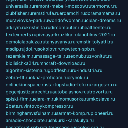
universalia.ru
remont-mebeli-moscow.ru
termomur.ru
clubfisher.ru
remstirufa.ru
erdamchi.ru
doramamama.ru
muraviovka-park.ru
worldofwoman.ru
clean-dreams.ru
arkrym.ru
kristinita.ru
dircomputer.ru
healthenter.ru
textexperts.ru
pivnaya-kruzhka.ru
kinofilmy-2021.ru
demolalapaluza.ru
tanyavanya.ru
remstir-tolyatti.ru
msdip.ru
jdol.ru
sokolovr.ru
newtech-spb.ru
rezemkleim.ru
massage-tai.ru
seonub.ru
zvonitut.ru
biolisichka24.ru
mncraft-download.ru
algoritm-sistema.ru
godflesh.ru
ru-industria.ru
zebra-tlt.ru
okna-proficom.ru
erynok.ru
onlinekinospace.ru
startupstudio-fefu.ru
zarges-ru.ru
gegenjustizunrecht.ru
autobalashov.ru
utrovortu.ru
spiski-firm.ru
elara-m.ru
kinomusorka.ru
mkcslava.ru
2bets.ru
vintovoykompressor.ru
birminghamvsfulham.ru
sarmat-komp.ru
pioneeri.ru
amadis-chocolate.ru
shkurki-karakulya.ru
kanotiforet.spb.ru
tutmassage.ru
ecolog.org.ru