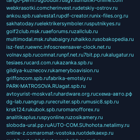
webkrasotki.com
cherinvest.ru
detskiy-ostrov.ru
ankou.spb.ru
alvesta1.ru
pdf-creator.ru
nix-files.org.ru
sakhatoday.ru
elektrikersymboler.ru
sputnikyes.ru
golf2club.msk.ru
aeforums.ru
zallclub.ru
multimodal.msk.ru
habaigry.ru
haikko.ru
sobakopedia.ru
isz-fest.ru
ewnc.info
screensaver-clock.net.ru
volnav.spb.ru
comnat.ru
npf.net.ru
7bit.pp.ru
kalugatur.ru
tesiaes.ru
card.com.ru
kazanka.spb.ru
gildiya-kuznecov.ru
kameryboavision.ru
griffoncom.spb.ru
fabrika-emotsiy.ru
PARK-MATROSOVA.RU
agat.spb.ru
avtoyurist-moskva1.ru
hardware.org.ru
схема-авто.рф
dg-lab.ru
angrup.ru
recruiter.spb.ru
music8.spb.ru
krsk124.ru
kubok.spb.ru
romanofforex.ru
analitikaplus.ru
spyonline.ru
zosikamery.ru
sloboda-ural.pp.ru
AUTO-COM.SU
hohota.net
alimy.ru
online-z.com
aromat-vostoka.ru
otdelkaexp.ru