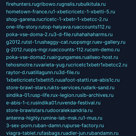
firehunters.ru
gribowo.ru
gnalis.ru
bulkitula.ru
hometown-france.ru
1-xbeticricetc-1-xbetti-5.ru
shop-garena.ru
cricetc-1-xbetr-1-xbetcc-2.ru
one-life-story.ru
top-halyava.ru
accounts112.ru
poka-vse-doma-2.ru
3-d-file.ru
hahahaharms.ru
g2012.ru
tst-1.ru
shaggy-cat.ru
opsmgr.ru
ev-gallery.ru
g-2012.ru
ops-mgr.ru
accounts-112.ru
csm-demo.ru
poka-vse-doma2.ru
airgungames.ru
allseo-host.ru
tehosmotre.ru
varieta-yug.ru
cricetc1xbetr1xbetcc2.ru
raytor-d.ru
atillagunn.ru
3d-file.ru
1xbeticricetc1xbetti5.ru
uafoot-statti.ru
e-abis1c.ru
store-brawl-stars.ru
kts-services.ru
dark-sand.ru
sindika-01.ru
sp-life.ru
x-legion.ru
sib-archives.ru
e-abis-1-c.ru
sindika01.ru
venda-festival.ru
store-brawlstars.ru
dooraleksandria.ru
antenna-highly.ru
mine-lab-msk.ru
1-mus.ru
3-sex-porn.ru
ban-damn.ru
purse-factory.ru
viagra-tablet.ru
fasbags.ru
adler-jun.ru
bandamn.ru