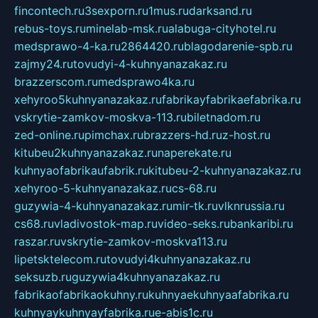
fincontech.ru
3sexporn.ru
1mus.ru
darksand.ru
rebus-toys.ru
minelab-msk.ru
alabuga-cityhotel.ru
medsprawo-4-ka.ru
2864420.ru
blagodarenie-spb.ru
zajmy24.ru
tovudyi-4-kuhnyanazakaz.ru
brazzerscom.ru
medsprawo4ka.ru
xehyroo5kuhnyanazakaz.ru
fabrikayfabrikaefabrika.ru
vskrytie-zamkov-moskva-113.ru
biletnadom.ru
zed-online.ru
pimchax.ru
brazzers-hd.ru
z-host.ru
kitubeu2kuhnyanazakaz.ru
naperekate.ru
kuhnyaofabrikaufabrik.ru
kitubeu-2-kuhnyanazakaz.ru
xehyroo-5-kuhnyanazakaz.ru
cs-68.ru
guzywia-4-kuhnyanazakaz.ru
mir-tk.ru
vlknrussia.ru
cs68.ru
vladivostok-map.ru
video-seks.ru
bankaribi.ru
raszar.ru
vskrytie-zamkov-moskva113.ru
lipetsktelecom.ru
tovudyi4kuhnyanazakaz.ru
seksuzb.ru
guzywia4kuhnyanazakaz.ru
fabrikaofabrikaokuhny.ru
kuhnyaekuhnyaafabrika.ru
kuhnyaykuhnyayfabrika.ru
e-abis1c.ru