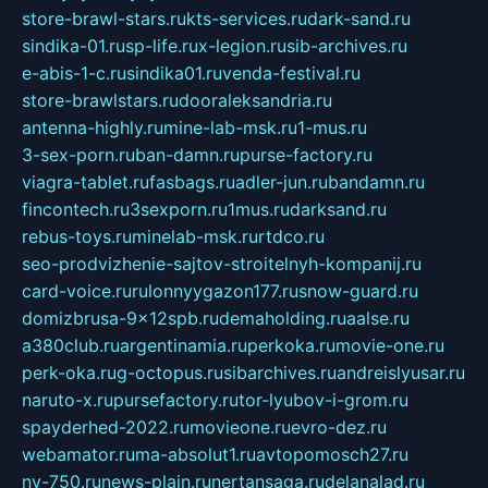
store-brawl-stars.ru
kts-services.ru
dark-sand.ru
sindika-01.ru
sp-life.ru
x-legion.ru
sib-archives.ru
e-abis-1-c.ru
sindika01.ru
venda-festival.ru
store-brawlstars.ru
dooraleksandria.ru
antenna-highly.ru
mine-lab-msk.ru
1-mus.ru
3-sex-porn.ru
ban-damn.ru
purse-factory.ru
viagra-tablet.ru
fasbags.ru
adler-jun.ru
bandamn.ru
fincontech.ru
3sexporn.ru
1mus.ru
darksand.ru
rebus-toys.ru
minelab-msk.ru
rtdco.ru
seo-prodvizhenie-sajtov-stroitelnyh-kompanij.ru
card-voice.ru
rulonnyygazon177.ru
snow-guard.ru
domizbrusa-9x12spb.ru
demaholding.ru
aalse.ru
a380club.ru
argentinamia.ru
perkoka.ru
movie-one.ru
perk-oka.ru
g-octopus.ru
sibarchives.ru
andreislyusar.ru
naruto-x.ru
pursefactory.ru
tor-lyubov-i-grom.ru
spayderhed-2022.ru
movieone.ru
evro-dez.ru
webamator.ru
ma-absolut1.ru
avtopomosch27.ru
nv-750.ru
news-plain.ru
nertansaga.ru
delanalad.ru