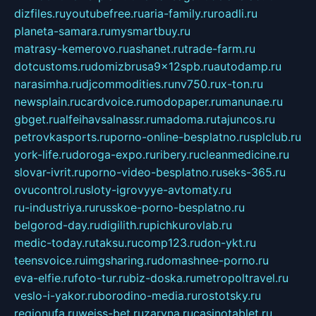
dizfiles.ru
youtubefree.ru
aria-family.ru
roadli.ru
planeta-samara.ru
mysmartbuy.ru
matrasy-kemerovo.ru
ashanet.ru
trade-farm.ru
dotcustoms.ru
domizbrusa9x12spb.ru
autodamp.ru
narasimha.ru
djcommodities.ru
nv750.ru
x-ton.ru
newsplain.ru
cardvoice.ru
modopaper.ru
manunae.ru
gbget.ru
alfeihavsalnassr.ru
madoma.ru
tajuncos.ru
petrovkasports.ru
porno-online-besplatno.ru
splclub.ru
york-life.ru
doroga-expo.ru
ribery.ru
cleanmedicine.ru
slovar-ivrit.ru
porno-video-besplatno.ru
seks-365.ru
ovucontrol.ru
sloty-igrovyye-avtomaty.ru
ru-industriya.ru
russkoe-porno-besplatno.ru
belgorod-day.ru
digilith.ru
pichkurovlab.ru
medic-today.ru
taksu.ru
comp123.ru
don-ykt.ru
teensvoice.ru
imgsharing.ru
domashnee-porno.ru
eva-elfie.ru
foto-tur.ru
biz-doska.ru
metropoltravel.ru
veslo-i-yakor.ru
borodino-media.ru
rostotsky.ru
regionufa.ru
weiss-bet.ru
zaryna.ru
casinotablet.ru