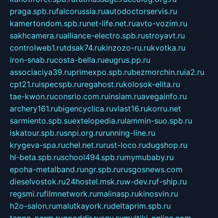
praga.spb.ru
falcorussia.ru
autodoctorservis.ru
kamertondom.spb.ru
net-life.net.ru
avto-vozim.ru
sakhcamera.ru
alliance-electro.spb.ru
stroyavt.ru
controlweb1.ru
tdsak74.ru
kinzozo-ru.ru
kvotka.ru
iron-snab.ru
costa-bella.ru
eugrus.pp.ru
associaciya39.ru
primexpo.spb.ru
bezmorchin.ru
ia2.ru
cpt21.ru
ispecspb.ru
regahost.ru
kolosok-elita.ru
tae-kwon.ru
consrio.com.ru
insiam.ru
avegainfo.ru
archery161.ru
bigencyclica.ru
vlast16.ru
korru.net
sarmiento.spb.su
extelopedia.ru
lammin-suo.spb.ru
iskatour.spb.ru
snpi.org.ru
running-line.ru
krygeva-spa.ru
chel.net.ru
rust-loco.ru
dugshop.ru
hl-beta.spb.ru
school494.spb.ru
mymubaby.ru
epoha-metalband.ru
ngr.spb.ru
rusgosnews.com
dieselvostok.ru
24hostel.msk.ru
w-dev.ru
f-ship.ru
regsmi.ru
filmnetwork.ru
malinasp.ru
kinosvin.ru
h2o-salon.ru
malutkayork.ru
deltaprim.spb.ru
tango-perm.ru
gooddir.ru
sgv.su
multiki-online.com