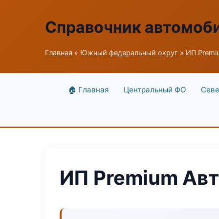
Справочник автомоб
Главная
»
Южный федеральный округ
» ИП Premi
🏠 Главная
Центральный ФО
Севе
ИП Premium Ав