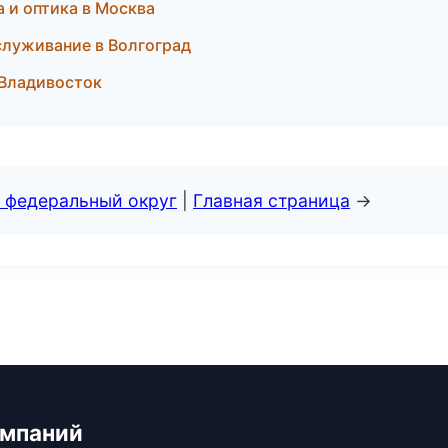
ла и оптика в Москва
служивание в Волгоград
 Владивосток
 федеральный округ
|
Главная страница
→
омпаний