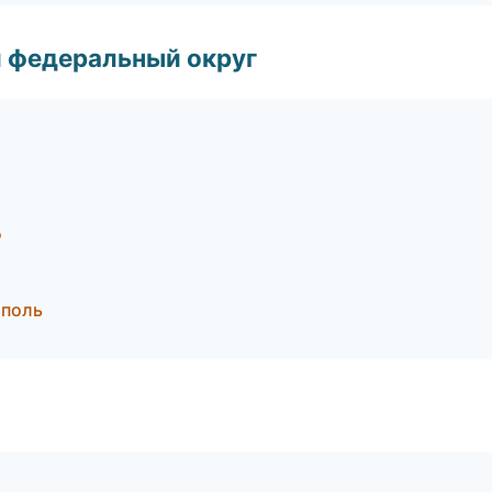
 федеральный округ
д
ополь