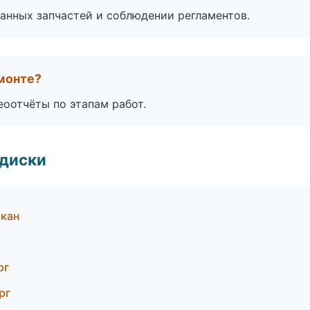
анных запчастей и соблюдении регламентов.
монте?
еоотчёты по этапам работ.
 диски
акан
рг
рг