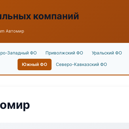
ильных компаний
um Автомир
ро-Западный ФО
Приволжский ФО
Уральский ФО
Южный ФО
Северо-Кавказский ФО
томир