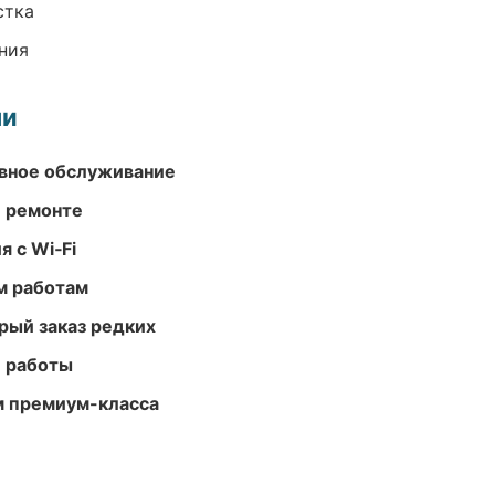
стка
ния
ми
вное обслуживание
и ремонте
 с Wi‑Fi
м работам
рый заказ редких
е работы
м премиум-класса