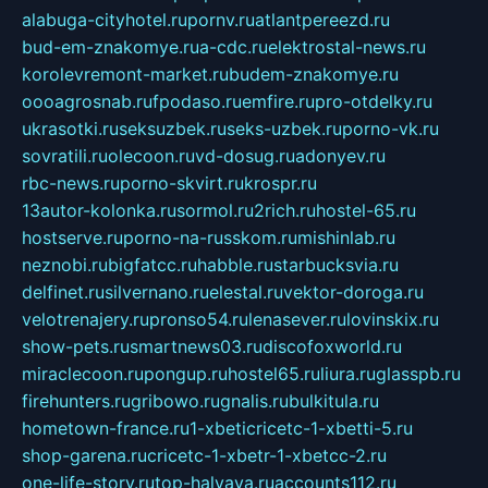
alabuga-cityhotel.ru
pornv.ru
atlantpereezd.ru
bud-em-znakomye.ru
a-cdc.ru
elektrostal-news.ru
korolevremont-market.ru
budem-znakomye.ru
oooagrosnab.ru
fpodaso.ru
emfire.ru
pro-otdelky.ru
ukrasotki.ru
seksuzbek.ru
seks-uzbek.ru
porno-vk.ru
sovratili.ru
olecoon.ru
vd-dosug.ru
adonyev.ru
rbc-news.ru
porno-skvirt.ru
krospr.ru
13autor-kolonka.ru
sormol.ru
2rich.ru
hostel-65.ru
hostserve.ru
porno-na-russkom.ru
mishinlab.ru
neznobi.ru
bigfatcc.ru
habble.ru
starbucksvia.ru
delfinet.ru
silvernano.ru
elestal.ru
vektor-doroga.ru
velotrenajery.ru
pronso54.ru
lenasever.ru
lovinskix.ru
show-pets.ru
smartnews03.ru
discofoxworld.ru
miraclecoon.ru
pongup.ru
hostel65.ru
liura.ru
glasspb.ru
firehunters.ru
gribowo.ru
gnalis.ru
bulkitula.ru
hometown-france.ru
1-xbeticricetc-1-xbetti-5.ru
shop-garena.ru
cricetc-1-xbetr-1-xbetcc-2.ru
one-life-story.ru
top-halyava.ru
accounts112.ru