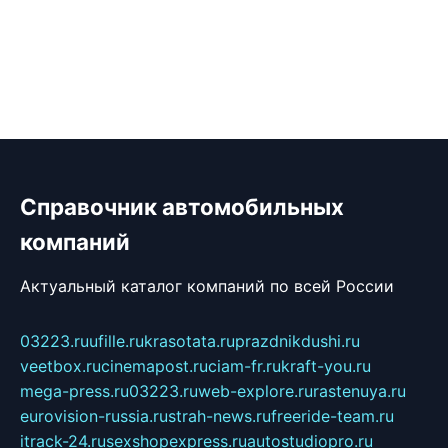
Справочник автомобильных
компаний
Актуальный каталог компаний по всей России
03223.ru
ufille.ru
krasotata.ru
prazdnikdushi.ru
veetbox.ru
cinemapost.ru
ciam-fr.ru
kraft-you.ru
mega-press.ru
03223.ru
web-explore.ru
rastenuya.ru
eurovision-russia.ru
strah-news.ru
freeride-team.ru
itrack-24.ru
sexshopexpress.ru
autostudiopro.ru