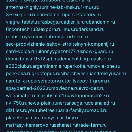
antenna-highly.ru
mine-lab-msk.ru
1-mus.ru
3-sex-porn.ru
ban-damn.ru
purse-factory.ru
viagra-tablet.ru
fasbags.ru
adler-jun.ru
bandamn.ru
fincontech.ru
3sexporn.ru
1mus.ru
darksand.ru
rebus-toys.ru
minelab-msk.ru
rtdco.ru
seo-prodvizhenie-sajtov-stroitelnyh-kompanij.ru
card-voice.ru
rulonnyygazon177.ru
snow-guard.ru
domizbrusa-9x12spb.ru
demaholding.ru
aalse.ru
a380club.ru
argentinamia.ru
perkoka.ru
movie-one.ru
perk-oka.ru
g-octopus.ru
sibarchives.ru
andreislyusar.ru
naruto-x.ru
pursefactory.ru
tor-lyubov-i-grom.ru
spayderhed-2022.ru
movieone.ru
evro-dez.ru
webamator.ru
ma-absolut1.ru
avtopomosch27.ru
nv-750.ru
news-plain.ru
nertansaga.ru
delanalad.ru
dizfiles.ru
youtubefree.ru
aria-family.ru
roadli.ru
planeta-samara.ru
mysmartbuy.ru
matrasy-kemerovo.ru
ashanet.ru
trade-farm.ru