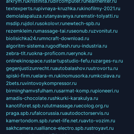
arkrym.ru
kristinita.ru
dircomputer.ru
healthenter.ru
textexperts.ru
pivnaya-kruzhka.ru
kinofilmy-2021.ru
demolalapaluza.ru
tanyavanya.ru
remstir-tolyatti.ru
msdip.ru
jdol.ru
sokolovr.ru
newtech-spb.ru
rezemkleim.ru
massage-tai.ru
seonub.ru
zvonitut.ru
biolisichka24.ru
mncraft-download.ru
algoritm-sistema.ru
godflesh.ru
ru-industria.ru
zebra-tlt.ru
okna-proficom.ru
erynok.ru
onlinekinospace.ru
startupstudio-fefu.ru
zarges-ru.ru
gegenjustizunrecht.ru
autobalashov.ru
utrovortu.ru
spiski-firm.ru
elara-m.ru
kinomusorka.ru
mkcslava.ru
2bets.ru
vintovoykompressor.ru
birminghamvsfulham.ru
sarmat-komp.ru
pioneeri.ru
amadis-chocolate.ru
shkurki-karakulya.ru
kanotiforet.spb.ru
tutmassage.ru
ecolog.org.ru
praga.spb.ru
falcorussia.ru
autodoctorservis.ru
kamertondom.spb.ru
net-life.net.ru
avto-vozim.ru
sakhcamera.ru
alliance-electro.spb.ru
stroyavt.ru