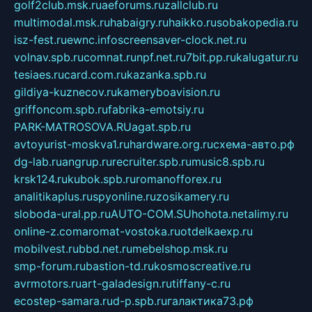
golf2club.msk.ru
aeforums.ru
zallclub.ru
multimodal.msk.ru
habaigry.ru
haikko.ru
sobakopedia.ru
isz-fest.ru
ewnc.info
screensaver-clock.net.ru
volnav.spb.ru
comnat.ru
npf.net.ru
7bit.pp.ru
kalugatur.ru
tesiaes.ru
card.com.ru
kazanka.spb.ru
gildiya-kuznecov.ru
kameryboavision.ru
griffoncom.spb.ru
fabrika-emotsiy.ru
PARK-MATROSOVA.RU
agat.spb.ru
avtoyurist-moskva1.ru
hardware.org.ru
схема-авто.рф
dg-lab.ru
angrup.ru
recruiter.spb.ru
music8.spb.ru
krsk124.ru
kubok.spb.ru
romanofforex.ru
analitikaplus.ru
spyonline.ru
zosikamery.ru
sloboda-ural.pp.ru
AUTO-COM.SU
hohota.net
alimy.ru
online-z.com
aromat-vostoka.ru
otdelkaexp.ru
mobilvest.ru
bbd.net.ru
mebelshop.msk.ru
smp-forum.ru
bastion-td.ru
kosmoscreative.ru
avrmotors.ru
art-galadesign.ru
tiffany-c.ru
ecostep-samara.ru
d-p.spb.ru
галактика73.рф