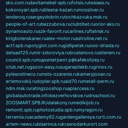
sko.com.ru
davitamebel-spb.ru
fotsis.ru
tesiaes.ru
kokoroyari.spb.ru
blesna-kazan.ru
mossilver.ru
lenderoq.ru
sergeydobrin.ru
tochkazvuka.msk.ru
people-of-art.ru
bezzubova.ru
clubtibet.ru
orior-aks.ru
dynamoauto.ru
szk-favorit.ru
carlines.ru
flatnsk.ru
kingbolenskaner.ru
alex-motor.ru
astroline.net.ru
act1.spb.ru
polyglot.com.ru
gidlipetsk.ru
ooo-driada.ru
detsad125.ru
mir-zdoroviya.ru
bruslanovo.ru
siterem.ru
council.spb.ru
лодкипатриот.рф
kafekolizey.ru
iclub.net.ru
gazon-easy.ru
sugarepilekb.ru
grinox.ru
pylesostineco.ru
msts-ozarenie.ru
kameryjooan.ru
artemovskij.ru
dopler.spb.ru
aid70.ru
metall-perm.ru
ndm.msk.ru
ratingzooshop.ru
apiaccess.ru
globalautotrade.info
bezverhovskoe.ru
drsschool.ru
ZOOSMART.SPB.RU
dalakony.ru
medikijob.ru
remontt.spb.ru
photostudia.spb.ru
myragon.ru
terramia.ru
academy62.ru
gardengallereya.ru
rti.com.ru
artem-news.ru
biserinca.ru
krasnodarkurort.com