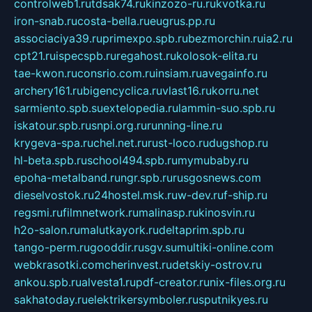
controlweb1.ru
tdsak74.ru
kinzozo-ru.ru
kvotka.ru
iron-snab.ru
costa-bella.ru
eugrus.pp.ru
associaciya39.ru
primexpo.spb.ru
bezmorchin.ru
ia2.ru
cpt21.ru
ispecspb.ru
regahost.ru
kolosok-elita.ru
tae-kwon.ru
consrio.com.ru
insiam.ru
avegainfo.ru
archery161.ru
bigencyclica.ru
vlast16.ru
korru.net
sarmiento.spb.su
extelopedia.ru
lammin-suo.spb.ru
iskatour.spb.ru
snpi.org.ru
running-line.ru
krygeva-spa.ru
chel.net.ru
rust-loco.ru
dugshop.ru
hl-beta.spb.ru
school494.spb.ru
mymubaby.ru
epoha-metalband.ru
ngr.spb.ru
rusgosnews.com
dieselvostok.ru
24hostel.msk.ru
w-dev.ru
f-ship.ru
regsmi.ru
filmnetwork.ru
malinasp.ru
kinosvin.ru
h2o-salon.ru
malutkayork.ru
deltaprim.spb.ru
tango-perm.ru
gooddir.ru
sgv.su
multiki-online.com
webkrasotki.com
cherinvest.ru
detskiy-ostrov.ru
ankou.spb.ru
alvesta1.ru
pdf-creator.ru
nix-files.org.ru
sakhatoday.ru
elektrikersymboler.ru
sputnikyes.ru