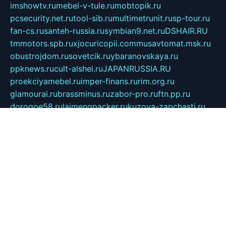
imshowtv.ru
mebel-v-tule.ru
mobtopik.ru
pcsecurity.net.ru
tool-sib.ru
multimetrunit.ru
sp-tour.ru
fan-cs.ru
santeh-russia.ru
symbian9.net.ru
DSHAIR.RU
tmmotors.spb.ru
xjocuricopii.com
musavtomat.msk.ru
obustrojdom.ru
sovetcik.ru
ybaranovskaya.ru
ppknews.ru
cult-alshei.ru
JAPANRUSSIA.RU
proekciyamebel.ru
imper-finans.ru
rim.org.ru
glamourai.ru
brassminus.ru
zabor-pro.ru
ftn.pp.ru
dorogoe58.ru
laimengpacker.ru
kuzova-zapchasti.ru
sageerp.ru
taxodrom.ru
dsrazvitie.ru
hardcity.net.ru
ratinghomegames.ru
topservice25.ru
gubernyan.ru
gtglasslined.ru
ii4.ru
tssport.spb.ru
andorra24.com
blackwallstreet.ru
oboimos.ru
optim-doors.com.ru
ikuch.ru
nycr.org.ru
npa21.ru
vremya-ch.spb.ru
desert000.ru
ivtorgi.ru
ifiori.ru
catalog-statei.ru
dcv.org.ru
spetsmaster174.ru
ipkameryhiseeu.ru
dum26.ru
ruspol.spb.ru
fr-opendp.ru
kam-solnyshko.ru
cheyenne-arapaho.ru
sevzapmetal.spb.ru