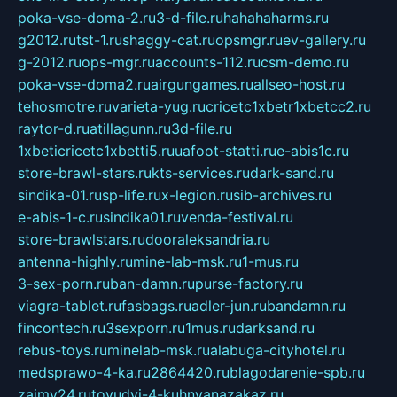
poka-vse-doma-2.ru
3-d-file.ru
hahahaharms.ru
g2012.ru
tst-1.ru
shaggy-cat.ru
opsmgr.ru
ev-gallery.ru
g-2012.ru
ops-mgr.ru
accounts-112.ru
csm-demo.ru
poka-vse-doma2.ru
airgungames.ru
allseo-host.ru
tehosmotre.ru
varieta-yug.ru
cricetc1xbetr1xbetcc2.ru
raytor-d.ru
atillagunn.ru
3d-file.ru
1xbeticricetc1xbetti5.ru
uafoot-statti.ru
e-abis1c.ru
store-brawl-stars.ru
kts-services.ru
dark-sand.ru
sindika-01.ru
sp-life.ru
x-legion.ru
sib-archives.ru
e-abis-1-c.ru
sindika01.ru
venda-festival.ru
store-brawlstars.ru
dooraleksandria.ru
antenna-highly.ru
mine-lab-msk.ru
1-mus.ru
3-sex-porn.ru
ban-damn.ru
purse-factory.ru
viagra-tablet.ru
fasbags.ru
adler-jun.ru
bandamn.ru
fincontech.ru
3sexporn.ru
1mus.ru
darksand.ru
rebus-toys.ru
minelab-msk.ru
alabuga-cityhotel.ru
medsprawo-4-ka.ru
2864420.ru
blagodarenie-spb.ru
zajmy24.ru
tovudyi-4-kuhnyanazakaz.ru