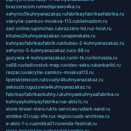
brazzerscom.ru
medsprawo4ka.ru
xehyroo5kuhnyanazakaz.ru
fabrikayfabrikaefabrika.ru
vskrytie-zamkov-moskva-113.ru
biletnadom.ru
zed-online.ru
pimchax.ru
brazzers-hd.ru
z-host.ru
kitubeu2kuhnyanazakaz.ru
naperekate.ru
kuhnyaofabrikaufabrik.ru
kitubeu-2-kuhnyanazakaz.ru
xehyroo-5-kuhnyanazakaz.ru
cs-68.ru
guzywia-4-kuhnyanazakaz.ru
mir-tk.ru
vlknrussia.ru
cs68.ru
vladivostok-map.ru
video-seks.ru
bankaribi.ru
raszar.ru
vskrytie-zamkov-moskva113.ru
lipetsktelecom.ru
tovudyi4kuhnyanazakaz.ru
seksuzb.ru
guzywia4kuhnyanazakaz.ru
fabrikaofabrikaokuhny.ru
kuhnyaekuhnyaafabrika.ru
kuhnyaykuhnyayfabrika.ru
e-abis1c.ru
store-brawl-stars.ru
kts-services.ru
dark-sand.ru
sindika-01.ru
sp-life.ru
x-legion.ru
sib-archives.ru
e-abis-1-c.ru
sindika01.ru
venda-festival.ru
store-brawlstars.ru
dooraleksandria.ru