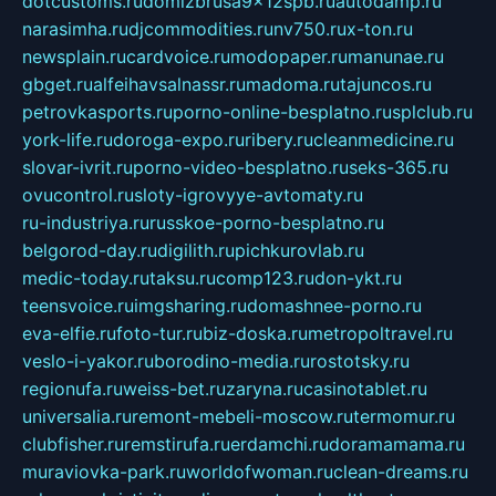
dotcustoms.ru
domizbrusa9x12spb.ru
autodamp.ru
narasimha.ru
djcommodities.ru
nv750.ru
x-ton.ru
newsplain.ru
cardvoice.ru
modopaper.ru
manunae.ru
gbget.ru
alfeihavsalnassr.ru
madoma.ru
tajuncos.ru
petrovkasports.ru
porno-online-besplatno.ru
splclub.ru
york-life.ru
doroga-expo.ru
ribery.ru
cleanmedicine.ru
slovar-ivrit.ru
porno-video-besplatno.ru
seks-365.ru
ovucontrol.ru
sloty-igrovyye-avtomaty.ru
ru-industriya.ru
russkoe-porno-besplatno.ru
belgorod-day.ru
digilith.ru
pichkurovlab.ru
medic-today.ru
taksu.ru
comp123.ru
don-ykt.ru
teensvoice.ru
imgsharing.ru
domashnee-porno.ru
eva-elfie.ru
foto-tur.ru
biz-doska.ru
metropoltravel.ru
veslo-i-yakor.ru
borodino-media.ru
rostotsky.ru
regionufa.ru
weiss-bet.ru
zaryna.ru
casinotablet.ru
universalia.ru
remont-mebeli-moscow.ru
termomur.ru
clubfisher.ru
remstirufa.ru
erdamchi.ru
doramamama.ru
muraviovka-park.ru
worldofwoman.ru
clean-dreams.ru