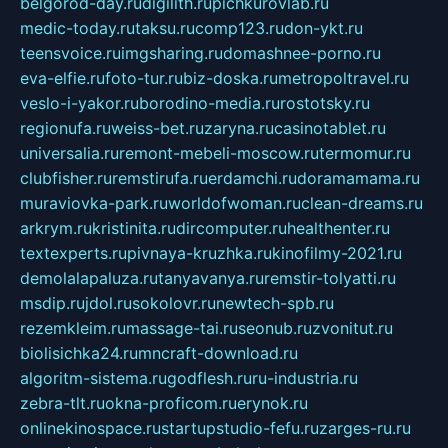
belgorod-day.ru
digilith.ru
pichkurovlab.ru
medic-today.ru
taksu.ru
comp123.ru
don-ykt.ru
teensvoice.ru
imgsharing.ru
domashnee-porno.ru
eva-elfie.ru
foto-tur.ru
biz-doska.ru
metropoltravel.ru
veslo-i-yakor.ru
borodino-media.ru
rostotsky.ru
regionufa.ru
weiss-bet.ru
zaryna.ru
casinotablet.ru
universalia.ru
remont-mebeli-moscow.ru
termomur.ru
clubfisher.ru
remstirufa.ru
erdamchi.ru
doramamama.ru
muraviovka-park.ru
worldofwoman.ru
clean-dreams.ru
arkrym.ru
kristinita.ru
dircomputer.ru
healthenter.ru
textexperts.ru
pivnaya-kruzhka.ru
kinofilmy-2021.ru
demolalapaluza.ru
tanyavanya.ru
remstir-tolyatti.ru
msdip.ru
jdol.ru
sokolovr.ru
newtech-spb.ru
rezemkleim.ru
massage-tai.ru
seonub.ru
zvonitut.ru
biolisichka24.ru
mncraft-download.ru
algoritm-sistema.ru
godflesh.ru
ru-industria.ru
zebra-tlt.ru
okna-proficom.ru
erynok.ru
onlinekinospace.ru
startupstudio-fefu.ru
zarges-ru.ru