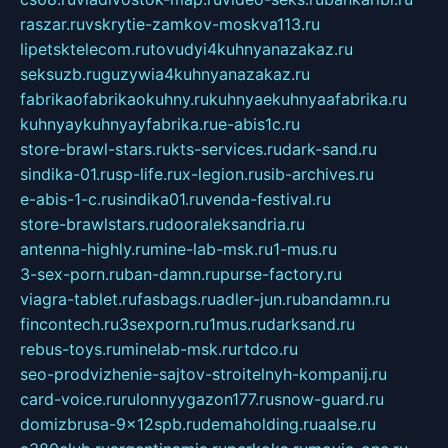
raszar.ru
vskrytie-zamkov-moskva113.ru
lipetsktelecom.ru
tovudyi4kuhnyanazakaz.ru
seksuzb.ru
guzywia4kuhnyanazakaz.ru
fabrikaofabrikaokuhny.ru
kuhnyaekuhnyaafabrika.ru
kuhnyaykuhnyayfabrika.ru
e-abis1c.ru
store-brawl-stars.ru
kts-services.ru
dark-sand.ru
sindika-01.ru
sp-life.ru
x-legion.ru
sib-archives.ru
e-abis-1-c.ru
sindika01.ru
venda-festival.ru
store-brawlstars.ru
dooraleksandria.ru
antenna-highly.ru
mine-lab-msk.ru
1-mus.ru
3-sex-porn.ru
ban-damn.ru
purse-factory.ru
viagra-tablet.ru
fasbags.ru
adler-jun.ru
bandamn.ru
fincontech.ru
3sexporn.ru
1mus.ru
darksand.ru
rebus-toys.ru
minelab-msk.ru
rtdco.ru
seo-prodvizhenie-sajtov-stroitelnyh-kompanij.ru
card-voice.ru
rulonnyygazon177.ru
snow-guard.ru
domizbrusa-9x12spb.ru
demaholding.ru
aalse.ru