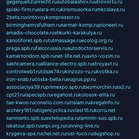
gegenjustizunrecht.ru
autobalashov.ru
utrovortu.ru
spiski-firm.ru
elara-m.ru
kinomusorka.ru
mkcslava.ru
2bets.ru
vintovoykompressor.ru
birminghamvsfulham.ru
sarmat-komp.ru
pioneeri.ru
amadis-chocolate.ru
shkurki-karakulya.ru
kanotiforet.spb.ru
tutmassage.ru
ecolog.org.ru
praga.spb.ru
falcorussia.ru
autodoctorservis.ru
kamertondom.spb.ru
net-life.net.ru
avto-vozim.ru
sakhcamera.ru
alliance-electro.spb.ru
stroyavt.ru
controlweb1.ru
tdsak74.ru
kinzozo-ru.ru
kvotka.ru
iron-snab.ru
costa-bella.ru
eugrus.pp.ru
associaciya39.ru
primexpo.spb.ru
bezmorchin.ru
ia2.ru
cpt21.ru
ispecspb.ru
regahost.ru
kolosok-elita.ru
tae-kwon.ru
consrio.com.ru
insiam.ru
avegainfo.ru
archery161.ru
bigencyclica.ru
vlast16.ru
korru.net
sarmiento.spb.su
extelopedia.ru
lammin-suo.spb.ru
iskatour.spb.ru
snpi.org.ru
running-line.ru
krygeva-spa.ru
chel.net.ru
rust-loco.ru
dugshop.ru