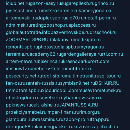
iclub.net.ru
gazon-easy.ru
sugarepilekb.ru
grinox.ru
pylesostineco.ru
msts-ozarenie.ru
kameryjooan.ru
artemovskij.ru
dopler.spb.ru
aid70.ru
metall-perm.ru
ndm.msk.ru
ratingzooshop.ru
apiaccess.ru
globalautotrade.info
bezverhovskoe.ru
drsschool.ru
ZOOSMART.SPB.RU
dalakony.ru
medikijob.ru
remontt.spb.ru
photostudia.spb.ru
myragon.ru
terramia.ru
academy62.ru
gardengallereya.ru
rti.com.ru
artem-news.ru
biserinca.ru
krasnodarkurort.com
imshowtv.ru
mebel-v-tule.ru
mobtopik.ru
pcsecurity.net.ru
tool-sib.ru
multimetrunit.ru
sp-tour.ru
fan-cs.ru
santeh-russia.ru
symbian9.net.ru
DSHAIR.RU
tmmotors.spb.ru
xjocuricopii.com
musavtomat.msk.ru
obustrojdom.ru
sovetcik.ru
ybaranovskaya.ru
ppknews.ru
cult-alshei.ru
JAPANRUSSIA.RU
proekciyamebel.ru
imper-finans.ru
rim.org.ru
glamourai.ru
brassminus.ru
zabor-pro.ru
ftn.pp.ru
dorogoe58.ru
laimengpacker.ru
kuzova-zapchasti.ru