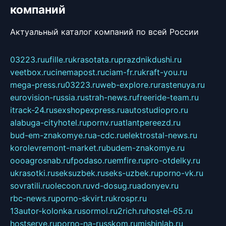
компаний
Актуальный каталог компаний по всей России
03223.ru
ufille.ru
krasotata.ru
prazdnikdushi.ru
veetbox.ru
cinemapost.ru
ciam-fr.ru
kraft-you.ru
mega-press.ru
03223.ru
web-explore.ru
rastenuya.ru
eurovision-russia.ru
strah-news.ru
freeride-team.ru
itrack-24.ru
sexshopexpress.ru
autostudiopro.ru
alabuga-cityhotel.ru
pornv.ru
atlantpereezd.ru
bud-em-znakomye.ru
a-cdc.ru
elektrostal-news.ru
korolevremont-market.ru
budem-znakomye.ru
oooagrosnab.ru
fpodaso.ru
emfire.ru
pro-otdelky.ru
ukrasotki.ru
seksuzbek.ru
seks-uzbek.ru
porno-vk.ru
sovratili.ru
olecoon.ru
vd-dosug.ru
adonyev.ru
rbc-news.ru
porno-skvirt.ru
krospr.ru
13autor-kolonka.ru
sormol.ru
2rich.ru
hostel-65.ru
hostserve.ru
porno-na-russkom.ru
mishinlab.ru