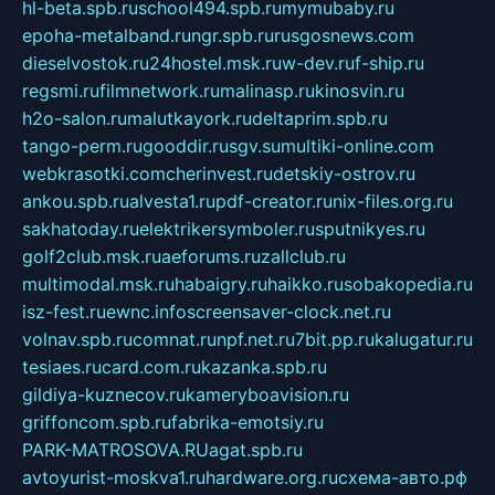
hl-beta.spb.ru
school494.spb.ru
mymubaby.ru
epoha-metalband.ru
ngr.spb.ru
rusgosnews.com
dieselvostok.ru
24hostel.msk.ru
w-dev.ru
f-ship.ru
regsmi.ru
filmnetwork.ru
malinasp.ru
kinosvin.ru
h2o-salon.ru
malutkayork.ru
deltaprim.spb.ru
tango-perm.ru
gooddir.ru
sgv.su
multiki-online.com
webkrasotki.com
cherinvest.ru
detskiy-ostrov.ru
ankou.spb.ru
alvesta1.ru
pdf-creator.ru
nix-files.org.ru
sakhatoday.ru
elektrikersymboler.ru
sputnikyes.ru
golf2club.msk.ru
aeforums.ru
zallclub.ru
multimodal.msk.ru
habaigry.ru
haikko.ru
sobakopedia.ru
isz-fest.ru
ewnc.info
screensaver-clock.net.ru
volnav.spb.ru
comnat.ru
npf.net.ru
7bit.pp.ru
kalugatur.ru
tesiaes.ru
card.com.ru
kazanka.spb.ru
gildiya-kuznecov.ru
kameryboavision.ru
griffoncom.spb.ru
fabrika-emotsiy.ru
PARK-MATROSOVA.RU
agat.spb.ru
avtoyurist-moskva1.ru
hardware.org.ru
схема-авто.рф