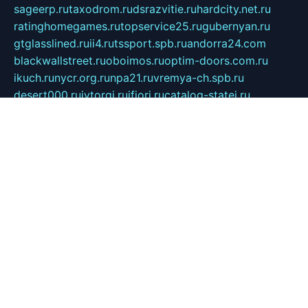
sageerp.ru
taxodrom.ru
dsrazvitie.ru
hardcity.net.ru
ratinghomegames.ru
topservice25.ru
gubernyan.ru
gtglasslined.ru
ii4.ru
tssport.spb.ru
andorra24.com
blackwallstreet.ru
oboimos.ru
optim-doors.com.ru
ikuch.ru
nycr.org.ru
npa21.ru
vremya-ch.spb.ru
desert000.ru
ivtorgi.ru
ifiori.ru
catalog-statei.ru
dcv.org.ru
spetsmaster174.ru
ipkameryhiseeu.ru
dum26.ru
ruspol.spb.ru
fr-opendp.ru
kam-solnyshko.ru
cheyenne-arapaho.ru
sevzapmetal.spb.ru
ted-lapidus.spb.ru
parasite-eliminator.ru
sigma-complete.ru
modernworld.ru
dama-moda.ru
eholot-group.ru
sk-nvkz.ru
DRONGOLD.RU
democratia2.ru
i-farmer.ru
mass-sport.org
jablonex.spb.ru
bookmess.ru
linkword.ru
refineua.com.ru
cs-spec.net.ru
altay-mebel.ru
DNK-THEATRE.RU
mechaniks.spb.ru
ipcamtechage.ru
skosta.ru
a-sun.ru
stroy-ldsp.ru
snowlands.org.ru
childrensshoes.ru
mrlizzy.ru
mebelsofiakrd.ru