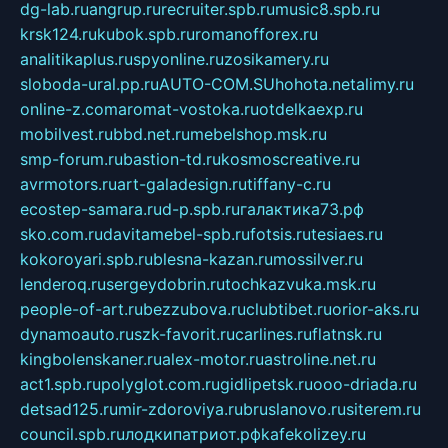
dg-lab.ru
angrup.ru
recruiter.spb.ru
music8.spb.ru
krsk124.ru
kubok.spb.ru
romanofforex.ru
analitikaplus.ru
spyonline.ru
zosikamery.ru
sloboda-ural.pp.ru
AUTO-COM.SU
hohota.net
alimy.ru
online-z.com
aromat-vostoka.ru
otdelkaexp.ru
mobilvest.ru
bbd.net.ru
mebelshop.msk.ru
smp-forum.ru
bastion-td.ru
kosmoscreative.ru
avrmotors.ru
art-galadesign.ru
tiffany-c.ru
ecostep-samara.ru
d-p.spb.ru
галактика73.рф
sko.com.ru
davitamebel-spb.ru
fotsis.ru
tesiaes.ru
kokoroyari.spb.ru
blesna-kazan.ru
mossilver.ru
lenderoq.ru
sergeydobrin.ru
tochkazvuka.msk.ru
people-of-art.ru
bezzubova.ru
clubtibet.ru
orior-aks.ru
dynamoauto.ru
szk-favorit.ru
carlines.ru
flatnsk.ru
kingbolenskaner.ru
alex-motor.ru
astroline.net.ru
act1.spb.ru
polyglot.com.ru
gidlipetsk.ru
ooo-driada.ru
detsad125.ru
mir-zdoroviya.ru
bruslanovo.ru
siterem.ru
council.spb.ru
лодкипатриот.рф
kafekolizey.ru