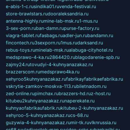
e-abis-1-c.ru
sindika01.ru
venda-festival.ru
store-brawlstars.ru
dooraleksandria.ru
antenna-highly.ru
mine-lab-msk.ru
1-mus.ru
3-sex-porn.ru
ban-damn.ru
purse-factory.ru
viagra-tablet.ru
fasbags.ru
adler-jun.ru
bandamn.ru
fincontech.ru
3sexporn.ru
1mus.ru
darksand.ru
rebus-toys.ru
minelab-msk.ru
alabuga-cityhotel.ru
medsprawo-4-ka.ru
2864420.ru
blagodarenie-spb.ru
zajmy24.ru
tovudyi-4-kuhnyanazakaz.ru
brazzerscom.ru
medsprawo4ka.ru
xehyroo5kuhnyanazakaz.ru
fabrikayfabrikaefabrika.ru
vskrytie-zamkov-moskva-113.ru
biletnadom.ru
zed-online.ru
pimchax.ru
brazzers-hd.ru
z-host.ru
kitubeu2kuhnyanazakaz.ru
naperekate.ru
kuhnyaofabrikaufabrik.ru
kitubeu-2-kuhnyanazakaz.ru
xehyroo-5-kuhnyanazakaz.ru
cs-68.ru
guzywia-4-kuhnyanazakaz.ru
mir-tk.ru
vlknrussia.ru
cs68.ru
vladivostok-map.ru
video-seks.ru
bankaribi.ru