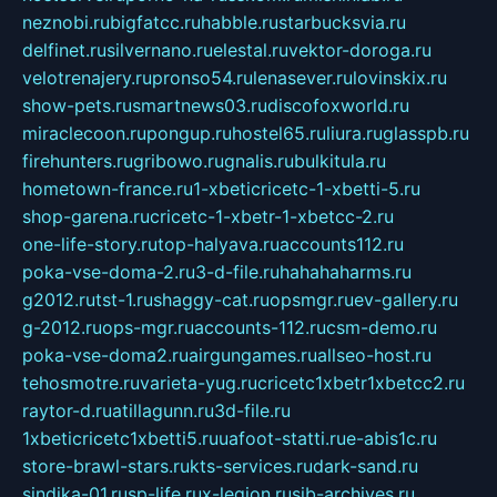
neznobi.ru
bigfatcc.ru
habble.ru
starbucksvia.ru
delfinet.ru
silvernano.ru
elestal.ru
vektor-doroga.ru
velotrenajery.ru
pronso54.ru
lenasever.ru
lovinskix.ru
show-pets.ru
smartnews03.ru
discofoxworld.ru
miraclecoon.ru
pongup.ru
hostel65.ru
liura.ru
glasspb.ru
firehunters.ru
gribowo.ru
gnalis.ru
bulkitula.ru
hometown-france.ru
1-xbeticricetc-1-xbetti-5.ru
shop-garena.ru
cricetc-1-xbetr-1-xbetcc-2.ru
one-life-story.ru
top-halyava.ru
accounts112.ru
poka-vse-doma-2.ru
3-d-file.ru
hahahaharms.ru
g2012.ru
tst-1.ru
shaggy-cat.ru
opsmgr.ru
ev-gallery.ru
g-2012.ru
ops-mgr.ru
accounts-112.ru
csm-demo.ru
poka-vse-doma2.ru
airgungames.ru
allseo-host.ru
tehosmotre.ru
varieta-yug.ru
cricetc1xbetr1xbetcc2.ru
raytor-d.ru
atillagunn.ru
3d-file.ru
1xbeticricetc1xbetti5.ru
uafoot-statti.ru
e-abis1c.ru
store-brawl-stars.ru
kts-services.ru
dark-sand.ru
sindika-01.ru
sp-life.ru
x-legion.ru
sib-archives.ru