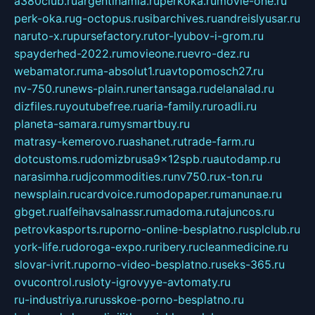
a380club.ru
argentinamia.ru
perkoka.ru
movie-one.ru
perk-oka.ru
g-octopus.ru
sibarchives.ru
andreislyusar.ru
naruto-x.ru
pursefactory.ru
tor-lyubov-i-grom.ru
spayderhed-2022.ru
movieone.ru
evro-dez.ru
webamator.ru
ma-absolut1.ru
avtopomosch27.ru
nv-750.ru
news-plain.ru
nertansaga.ru
delanalad.ru
dizfiles.ru
youtubefree.ru
aria-family.ru
roadli.ru
planeta-samara.ru
mysmartbuy.ru
matrasy-kemerovo.ru
ashanet.ru
trade-farm.ru
dotcustoms.ru
domizbrusa9x12spb.ru
autodamp.ru
narasimha.ru
djcommodities.ru
nv750.ru
x-ton.ru
newsplain.ru
cardvoice.ru
modopaper.ru
manunae.ru
gbget.ru
alfeihavsalnassr.ru
madoma.ru
tajuncos.ru
petrovkasports.ru
porno-online-besplatno.ru
splclub.ru
york-life.ru
doroga-expo.ru
ribery.ru
cleanmedicine.ru
slovar-ivrit.ru
porno-video-besplatno.ru
seks-365.ru
ovucontrol.ru
sloty-igrovyye-avtomaty.ru
ru-industriya.ru
russkoe-porno-besplatno.ru