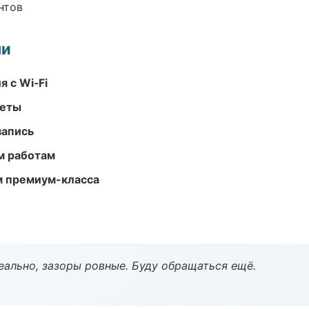
нтов
ми
 с Wi‑Fi
меты
запись
м работам
м премиум-класса
еально, зазоры ровные. Буду обращаться ещё.