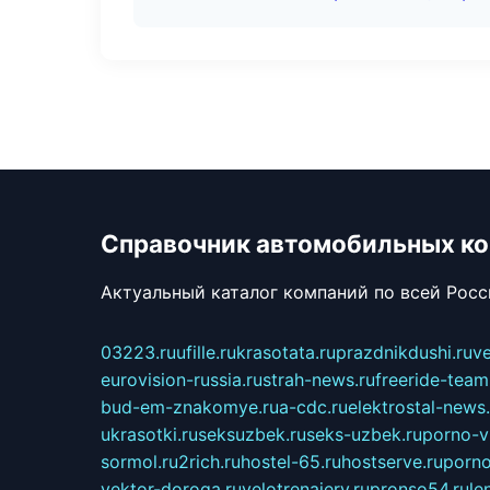
Справочник автомобильных к
Актуальный каталог компаний по всей Рос
03223.ru
ufille.ru
krasotata.ru
prazdnikdushi.ru
v
eurovision-russia.ru
strah-news.ru
freeride-team
bud-em-znakomye.ru
a-cdc.ru
elektrostal-news.
ukrasotki.ru
seksuzbek.ru
seks-uzbek.ru
porno-v
sormol.ru
2rich.ru
hostel-65.ru
hostserve.ru
porno
vektor-doroga.ru
velotrenajery.ru
pronso54.ru
le