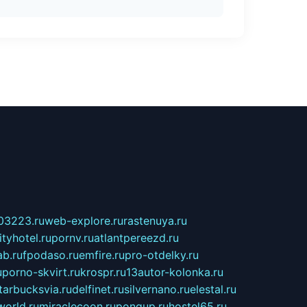
03223.ru
web-explore.ru
rastenuya.ru
tyhotel.ru
pornv.ru
atlantpereezd.ru
b.ru
fpodaso.ru
emfire.ru
pro-otdelky.ru
u
porno-skvirt.ru
krospr.ru
13autor-kolonka.ru
tarbucksvia.ru
delfinet.ru
silvernano.ru
elestal.ru
world.ru
miraclecoon.ru
pongup.ru
hostel65.ru