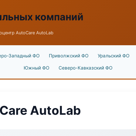
ильных компаний
оцентр AutoCare AutoLab
еро-Западный ФО
Приволжский ФО
Уральский ФО
Южный ФО
Северо-Кавказский ФО
Care AutoLab