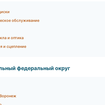
диски
ческое обслуживание
кла и оптика
я и сцепление
альный федеральный округ
 Воронеж
о