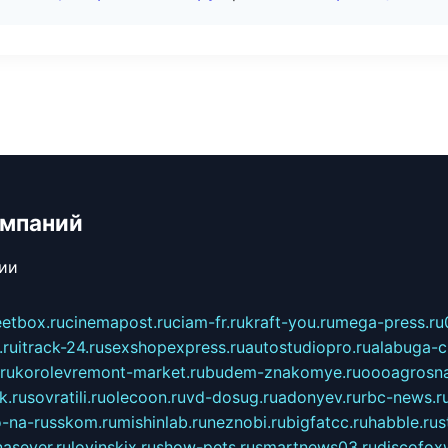
омпаний
сии
eetbox.ru
cinemapost.ru
ciam-fr.ru
kraft-you.ru
mega-press.ru
.ru
itrack-24.ru
sexshopexpress.ru
autostudiopro.ru
alabuga-ci
ru
korolevremont-market.ru
budem-znakomye.ru
oooagrosna
k.ru
sovratili.ru
olecoon.ru
vd-dosug.ru
adonyev.ru
rbc-news.r
-na-russkom.ru
mishinlab.ru
neznobi.ru
bigfatcc.ru
habble.ru
s
nasever.ru
lovinskix.ru
show-pets.ru
smartnews03.ru
discofox