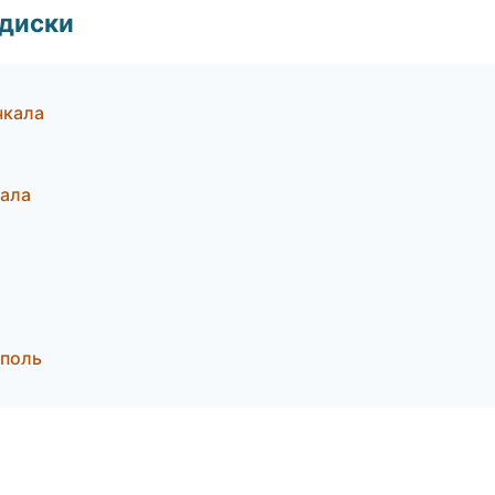
 диски
чкала
кала
ополь