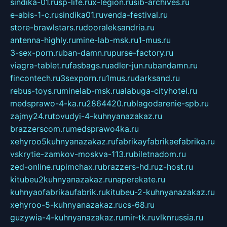
sindika-01.ru
sp-life.ru
x-legion.ru
sib-archives.ru
e-abis-1-c.ru
sindika01.ru
venda-festival.ru
store-brawlstars.ru
dooraleksandria.ru
antenna-highly.ru
mine-lab-msk.ru
1-mus.ru
3-sex-porn.ru
ban-damn.ru
purse-factory.ru
viagra-tablet.ru
fasbags.ru
adler-jun.ru
bandamn.ru
fincontech.ru
3sexporn.ru
1mus.ru
darksand.ru
rebus-toys.ru
minelab-msk.ru
alabuga-cityhotel.ru
medsprawo-4-ka.ru
2864420.ru
blagodarenie-spb.ru
zajmy24.ru
tovudyi-4-kuhnyanazakaz.ru
brazzerscom.ru
medsprawo4ka.ru
xehyroo5kuhnyanazakaz.ru
fabrikayfabrikaefabrika.ru
vskrytie-zamkov-moskva-113.ru
biletnadom.ru
zed-online.ru
pimchax.ru
brazzers-hd.ru
z-host.ru
kitubeu2kuhnyanazakaz.ru
naperekate.ru
kuhnyaofabrikaufabrik.ru
kitubeu-2-kuhnyanazakaz.ru
xehyroo-5-kuhnyanazakaz.ru
cs-68.ru
guzywia-4-kuhnyanazakaz.ru
mir-tk.ru
vlknrussia.ru