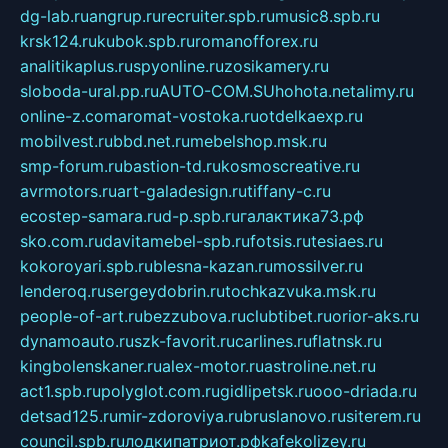
dg-lab.ru
angrup.ru
recruiter.spb.ru
music8.spb.ru
krsk124.ru
kubok.spb.ru
romanofforex.ru
analitikaplus.ru
spyonline.ru
zosikamery.ru
sloboda-ural.pp.ru
AUTO-COM.SU
hohota.net
alimy.ru
online-z.com
aromat-vostoka.ru
otdelkaexp.ru
mobilvest.ru
bbd.net.ru
mebelshop.msk.ru
smp-forum.ru
bastion-td.ru
kosmoscreative.ru
avrmotors.ru
art-galadesign.ru
tiffany-c.ru
ecostep-samara.ru
d-p.spb.ru
галактика73.рф
sko.com.ru
davitamebel-spb.ru
fotsis.ru
tesiaes.ru
kokoroyari.spb.ru
blesna-kazan.ru
mossilver.ru
lenderoq.ru
sergeydobrin.ru
tochkazvuka.msk.ru
people-of-art.ru
bezzubova.ru
clubtibet.ru
orior-aks.ru
dynamoauto.ru
szk-favorit.ru
carlines.ru
flatnsk.ru
kingbolenskaner.ru
alex-motor.ru
astroline.net.ru
act1.spb.ru
polyglot.com.ru
gidlipetsk.ru
ooo-driada.ru
detsad125.ru
mir-zdoroviya.ru
bruslanovo.ru
siterem.ru
council.spb.ru
лодкипатриот.рф
kafekolizey.ru