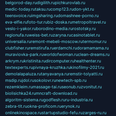
belgorod-day.ru
digilith.ru
pichkurovlab.ru
medic-today.ru
taksu.ru
comp123.ru
don-ykt.ru
teensvoice.ru
imgsharing.ru
domashnee-porno.ru
eva-elfie.ru
foto-tur.ru
biz-doska.ru
metropoltravel.ru
veslo-i-yakor.ru
borodino-media.ru
rostotsky.ru
regionufa.ru
weiss-bet.ru
zaryna.ru
casinotablet.ru
universalia.ru
remont-mebeli-moscow.ru
termomur.ru
clubfisher.ru
remstirufa.ru
erdamchi.ru
doramamama.ru
muraviovka-park.ru
worldofwoman.ru
clean-dreams.ru
arkrym.ru
kristinita.ru
dircomputer.ru
healthenter.ru
textexperts.ru
pivnaya-kruzhka.ru
kinofilmy-2021.ru
demolalapaluza.ru
tanyavanya.ru
remstir-tolyatti.ru
msdip.ru
jdol.ru
sokolovr.ru
newtech-spb.ru
rezemkleim.ru
massage-tai.ru
seonub.ru
zvonitut.ru
biolisichka24.ru
mncraft-download.ru
algoritm-sistema.ru
godflesh.ru
ru-industria.ru
zebra-tlt.ru
okna-proficom.ru
erynok.ru
onlinekinospace.ru
startupstudio-fefu.ru
zarges-ru.ru