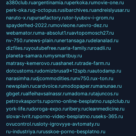
a380club.ru
argentinamia.ru
perkoka.ru
movie-one.ru
perk-oka.ru
g-octopus.ru
sibarchives.ru
andreislyusar.ru
naruto-x.ru
pursefactory.ru
tor-lyubov-i-grom.ru
spayderhed-2022.ru
movieone.ru
evro-dez.ru
webamator.ru
ma-absolut1.ru
avtopomosch27.ru
nv-750.ru
news-plain.ru
nertansaga.ru
delanalad.ru
dizfiles.ru
youtubefree.ru
aria-family.ru
roadli.ru
planeta-samara.ru
mysmartbuy.ru
matrasy-kemerovo.ru
ashanet.ru
trade-farm.ru
dotcustoms.ru
domizbrusa9x12spb.ru
autodamp.ru
narasimha.ru
djcommodities.ru
nv750.ru
x-ton.ru
newsplain.ru
cardvoice.ru
modopaper.ru
manunae.ru
gbget.ru
alfeihavsalnassr.ru
madoma.ru
tajuncos.ru
petrovkasports.ru
porno-online-besplatno.ru
splclub.ru
york-life.ru
doroga-expo.ru
ribery.ru
cleanmedicine.ru
slovar-ivrit.ru
porno-video-besplatno.ru
seks-365.ru
ovucontrol.ru
sloty-igrovyye-avtomaty.ru
ru-industriya.ru
russkoe-porno-besplatno.ru