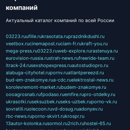
компаний
Актуальный каталог компаний по всей России
03223.ru
ufille.ru
krasotata.ru
prazdnikdushi.ru
veetbox.ru
cinemapost.ru
ciam-fr.ru
kraft-you.ru
mega-press.ru
03223.ru
web-explore.ru
rastenuya.ru
eurovision-russia.ru
strah-news.ru
freeride-team.ru
itrack-24.ru
sexshopexpress.ru
autostudiopro.ru
alabuga-cityhotel.ru
pornv.ru
atlantpereezd.ru
bud-em-znakomye.ru
a-cdc.ru
elektrostal-news.ru
korolevremont-market.ru
budem-znakomye.ru
oooagrosnab.ru
fpodaso.ru
emfire.ru
pro-otdelky.ru
ukrasotki.ru
seksuzbek.ru
seks-uzbek.ru
porno-vk.ru
sovratili.ru
olecoon.ru
vd-dosug.ru
adonyev.ru
rbc-news.ru
porno-skvirt.ru
krospr.ru
13autor-kolonka.ru
sormol.ru
2rich.ru
hostel-65.ru