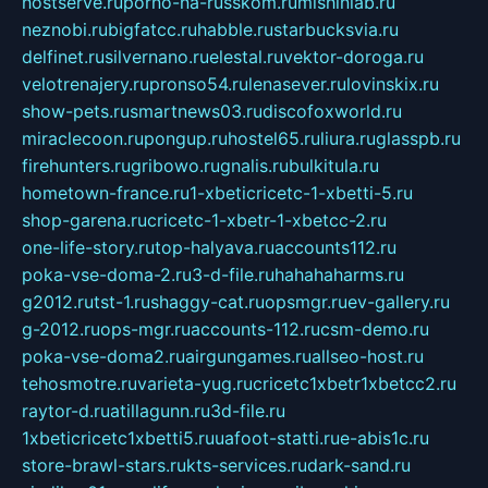
hostserve.ru
porno-na-russkom.ru
mishinlab.ru
neznobi.ru
bigfatcc.ru
habble.ru
starbucksvia.ru
delfinet.ru
silvernano.ru
elestal.ru
vektor-doroga.ru
velotrenajery.ru
pronso54.ru
lenasever.ru
lovinskix.ru
show-pets.ru
smartnews03.ru
discofoxworld.ru
miraclecoon.ru
pongup.ru
hostel65.ru
liura.ru
glasspb.ru
firehunters.ru
gribowo.ru
gnalis.ru
bulkitula.ru
hometown-france.ru
1-xbeticricetc-1-xbetti-5.ru
shop-garena.ru
cricetc-1-xbetr-1-xbetcc-2.ru
one-life-story.ru
top-halyava.ru
accounts112.ru
poka-vse-doma-2.ru
3-d-file.ru
hahahaharms.ru
g2012.ru
tst-1.ru
shaggy-cat.ru
opsmgr.ru
ev-gallery.ru
g-2012.ru
ops-mgr.ru
accounts-112.ru
csm-demo.ru
poka-vse-doma2.ru
airgungames.ru
allseo-host.ru
tehosmotre.ru
varieta-yug.ru
cricetc1xbetr1xbetcc2.ru
raytor-d.ru
atillagunn.ru
3d-file.ru
1xbeticricetc1xbetti5.ru
uafoot-statti.ru
e-abis1c.ru
store-brawl-stars.ru
kts-services.ru
dark-sand.ru