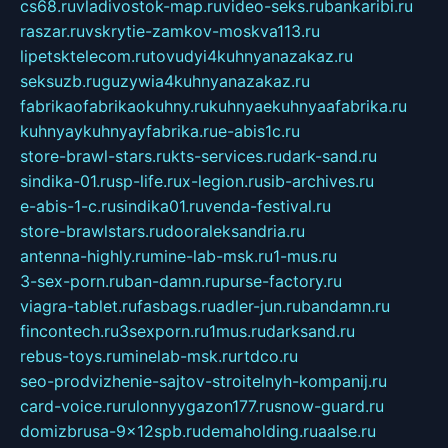
cs68.ru
vladivostok-map.ru
video-seks.ru
bankaribi.ru
raszar.ru
vskrytie-zamkov-moskva113.ru
lipetsktelecom.ru
tovudyi4kuhnyanazakaz.ru
seksuzb.ru
guzywia4kuhnyanazakaz.ru
fabrikaofabrikaokuhny.ru
kuhnyaekuhnyaafabrika.ru
kuhnyaykuhnyayfabrika.ru
e-abis1c.ru
store-brawl-stars.ru
kts-services.ru
dark-sand.ru
sindika-01.ru
sp-life.ru
x-legion.ru
sib-archives.ru
e-abis-1-c.ru
sindika01.ru
venda-festival.ru
store-brawlstars.ru
dooraleksandria.ru
antenna-highly.ru
mine-lab-msk.ru
1-mus.ru
3-sex-porn.ru
ban-damn.ru
purse-factory.ru
viagra-tablet.ru
fasbags.ru
adler-jun.ru
bandamn.ru
fincontech.ru
3sexporn.ru
1mus.ru
darksand.ru
rebus-toys.ru
minelab-msk.ru
rtdco.ru
seo-prodvizhenie-sajtov-stroitelnyh-kompanij.ru
card-voice.ru
rulonnyygazon177.ru
snow-guard.ru
domizbrusa-9x12spb.ru
demaholding.ru
aalse.ru