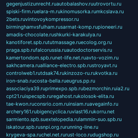
gegenjustizunrecht.ru
autobalashov.ru
utrovortu.ru
spiski-firm.ru
elara-m.ru
kinomusorka.ru
mkcslava.ru
2bets.ru
vintovoykompressor.ru
birminghamvsfulham.ru
sarmat-komp.ru
pioneeri.ru
amadis-chocolate.ru
shkurki-karakulya.ru
kanotiforet.spb.ru
tutmassage.ru
ecolog.org.ru
praga.spb.ru
falcorussia.ru
autodoctorservis.ru
kamertondom.spb.ru
net-life.net.ru
avto-vozim.ru
sakhcamera.ru
alliance-electro.spb.ru
stroyavt.ru
controlweb1.ru
tdsak74.ru
kinzozo-ru.ru
kvotka.ru
iron-snab.ru
costa-bella.ru
eugrus.pp.ru
associaciya39.ru
primexpo.spb.ru
bezmorchin.ru
ia2.ru
cpt21.ru
ispecspb.ru
regahost.ru
kolosok-elita.ru
tae-kwon.ru
consrio.com.ru
insiam.ru
avegainfo.ru
archery161.ru
bigencyclica.ru
vlast16.ru
korru.net
sarmiento.spb.su
extelopedia.ru
lammin-suo.spb.ru
iskatour.spb.ru
snpi.org.ru
running-line.ru
krygeva-spa.ru
chel.net.ru
rust-loco.ru
dugshop.ru