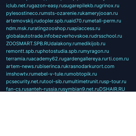
iclub.net.ru
gazon-easy.ru
sugarepilekb.ru
grinox.ru
pylesostineco.ru
msts-ozarenie.ru
kameryjooan.ru
artemovskij.ru
dopler.spb.ru
aid70.ru
metall-perm.ru
ndm.msk.ru
ratingzooshop.ru
apiaccess.ru
globalautotrade.info
bezverhovskoe.ru
drsschool.ru
ZOOSMART.SPB.RU
dalakony.ru
medikijob.ru
remontt.spb.ru
photostudia.spb.ru
myragon.ru
terramia.ru
academy62.ru
gardengallereya.ru
rti.com.ru
artem-news.ru
biserinca.ru
krasnodarkurort.com
imshowtv.ru
mebel-v-tule.ru
mobtopik.ru
pcsecurity.net.ru
tool-sib.ru
multimetrunit.ru
sp-tour.ru
fan-cs.ru
santeh-russia.ru
symbian9.net.ru
DSHAIR.RU
tmmotors.spb.ru
xjocuricopii.com
musavtomat.msk.ru
obustrojdom.ru
sovetcik.ru
ybaranovskaya.ru
ppknews.ru
cult-alshei.ru
JAPANRUSSIA.RU
proekciyamebel.ru
imper-finans.ru
rim.org.ru
glamourai.ru
brassminus.ru
zabor-pro.ru
ftn.pp.ru
dorogoe58.ru
laimengpacker.ru
kuzova-zapchasti.ru