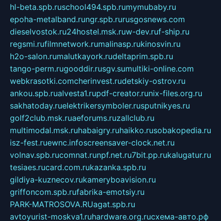
hl-beta.spb.ru
school494.spb.ru
mymubaby.ru
epoha-metalband.ru
ngr.spb.ru
rusgosnews.com
dieselvostok.ru
24hostel.msk.ru
w-dev.ru
f-ship.ru
regsmi.ru
filmnetwork.ru
malinasp.ru
kinosvin.ru
h2o-salon.ru
malutkayork.ru
deltaprim.spb.ru
tango-perm.ru
gooddir.ru
sgv.su
multiki-online.com
webkrasotki.com
cherinvest.ru
detskiy-ostrov.ru
ankou.spb.ru
alvesta1.ru
pdf-creator.ru
nix-files.org.ru
sakhatoday.ru
elektrikersymboler.ru
sputnikyes.ru
golf2club.msk.ru
aeforums.ru
zallclub.ru
multimodal.msk.ru
habaigry.ru
haikko.ru
sobakopedia.ru
isz-fest.ru
ewnc.info
screensaver-clock.net.ru
volnav.spb.ru
comnat.ru
npf.net.ru
7bit.pp.ru
kalugatur.ru
tesiaes.ru
card.com.ru
kazanka.spb.ru
gildiya-kuznecov.ru
kameryboavision.ru
griffoncom.spb.ru
fabrika-emotsiy.ru
PARK-MATROSOVA.RU
agat.spb.ru
avtoyurist-moskva1.ru
hardware.org.ru
схема-авто.рф