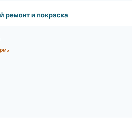
й ремонт и покраска
л
ермь