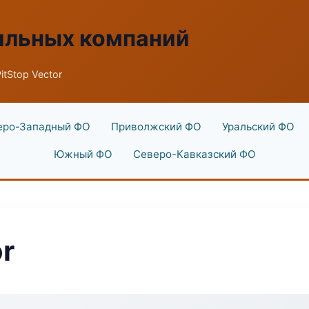
ильных компаний
itStop Vector
еро-Западный ФО
Приволжский ФО
Уральский ФО
Южный ФО
Северо-Кавказский ФО
or