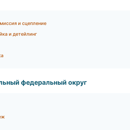
смиссия и сцепление
йка и детейлинг
ка
альный федеральный округ
еж