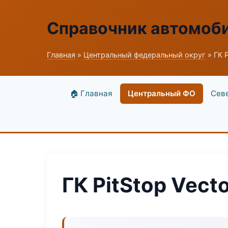
Справочник автомоб
Главная
»
Центральный федеральный округ
» ГК P
🏠 Главная
Центральный ФО
Сев
ГК PitStop Vect