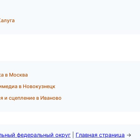
Калуга
ка в Москва
имедиа в Новокузнецк
я и сцепление в Иваново
альный федеральный округ
|
Главная страница
→