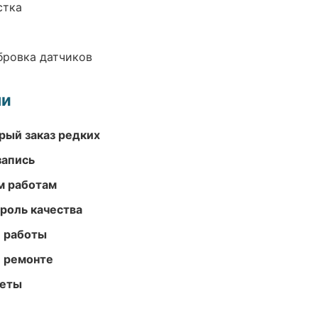
стка
ибровка датчиков
ми
рый заказ редких
запись
м работам
роль качества
е работы
и ремонте
меты