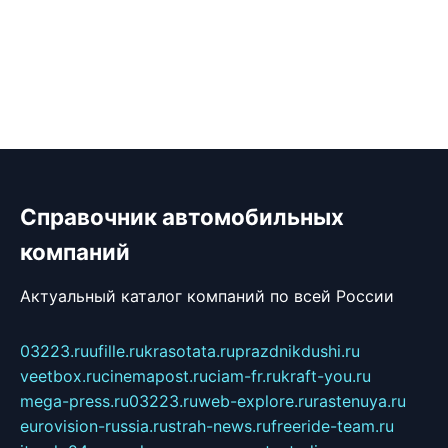
Справочник автомобильных
компаний
Актуальный каталог компаний по всей России
03223.ru
ufille.ru
krasotata.ru
prazdnikdushi.ru
veetbox.ru
cinemapost.ru
ciam-fr.ru
kraft-you.ru
mega-press.ru
03223.ru
web-explore.ru
rastenuya.ru
eurovision-russia.ru
strah-news.ru
freeride-team.ru