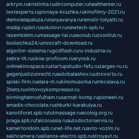
arkrym.ru
kristinita.ru
dircomputer.ru
healthenter.ru
textexperts.ru
pivnaya-kruzhka.ru
kinofilmy-2021.ru
demolalapaluza.ru
tanyavanya.ru
remstir-tolyatti.ru
msdip.ru
jdol.ru
sokolovr.ru
newtech-spb.ru
rezemkleim.ru
massage-tai.ru
seonub.ru
zvonitut.ru
biolisichka24.ru
mncraft-download.ru
algoritm-sistema.ru
godflesh.ru
ru-industria.ru
zebra-tlt.ru
okna-proficom.ru
erynok.ru
onlinekinospace.ru
startupstudio-fefu.ru
zarges-ru.ru
gegenjustizunrecht.ru
autobalashov.ru
utrovortu.ru
spiski-firm.ru
elara-m.ru
kinomusorka.ru
mkcslava.ru
2bets.ru
vintovoykompressor.ru
birminghamvsfulham.ru
sarmat-komp.ru
pioneeri.ru
amadis-chocolate.ru
shkurki-karakulya.ru
kanotiforet.spb.ru
tutmassage.ru
ecolog.org.ru
praga.spb.ru
falcorussia.ru
autodoctorservis.ru
kamertondom.spb.ru
net-life.net.ru
avto-vozim.ru
sakhcamera.ru
alliance-electro.spb.ru
stroyavt.ru