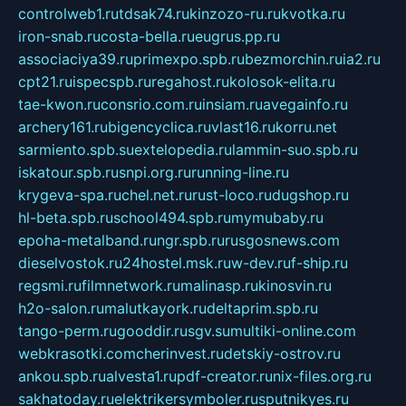
controlweb1.ru
tdsak74.ru
kinzozo-ru.ru
kvotka.ru
iron-snab.ru
costa-bella.ru
eugrus.pp.ru
associaciya39.ru
primexpo.spb.ru
bezmorchin.ru
ia2.ru
cpt21.ru
ispecspb.ru
regahost.ru
kolosok-elita.ru
tae-kwon.ru
consrio.com.ru
insiam.ru
avegainfo.ru
archery161.ru
bigencyclica.ru
vlast16.ru
korru.net
sarmiento.spb.su
extelopedia.ru
lammin-suo.spb.ru
iskatour.spb.ru
snpi.org.ru
running-line.ru
krygeva-spa.ru
chel.net.ru
rust-loco.ru
dugshop.ru
hl-beta.spb.ru
school494.spb.ru
mymubaby.ru
epoha-metalband.ru
ngr.spb.ru
rusgosnews.com
dieselvostok.ru
24hostel.msk.ru
w-dev.ru
f-ship.ru
regsmi.ru
filmnetwork.ru
malinasp.ru
kinosvin.ru
h2o-salon.ru
malutkayork.ru
deltaprim.spb.ru
tango-perm.ru
gooddir.ru
sgv.su
multiki-online.com
webkrasotki.com
cherinvest.ru
detskiy-ostrov.ru
ankou.spb.ru
alvesta1.ru
pdf-creator.ru
nix-files.org.ru
sakhatoday.ru
elektrikersymboler.ru
sputnikyes.ru