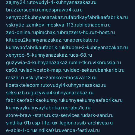
zajmy24.ru
tovudyi-4-kuhnyanazakaz.ru
brazzerscom.ru
medsprawo4ka.ru
xehyroo5kuhnyanazakaz.ru
fabrikayfabrikaefabrika.ru
vskrytie-zamkov-moskva-113.ru
biletnadom.ru
zed-online.ru
pimchax.ru
brazzers-hd.ru
z-host.ru
kitubeu2kuhnyanazakaz.ru
naperekate.ru
kuhnyaofabrikaufabrik.ru
kitubeu-2-kuhnyanazakaz.ru
xehyroo-5-kuhnyanazakaz.ru
cs-68.ru
guzywia-4-kuhnyanazakaz.ru
mir-tk.ru
vlknrussia.ru
cs68.ru
vladivostok-map.ru
video-seks.ru
bankaribi.ru
raszar.ru
vskrytie-zamkov-moskva113.ru
lipetsktelecom.ru
tovudyi4kuhnyanazakaz.ru
seksuzb.ru
guzywia4kuhnyanazakaz.ru
fabrikaofabrikaokuhny.ru
kuhnyaekuhnyaafabrika.ru
kuhnyaykuhnyayfabrika.ru
e-abis1c.ru
store-brawl-stars.ru
kts-services.ru
dark-sand.ru
sindika-01.ru
sp-life.ru
x-legion.ru
sib-archives.ru
e-abis-1-c.ru
sindika01.ru
venda-festival.ru