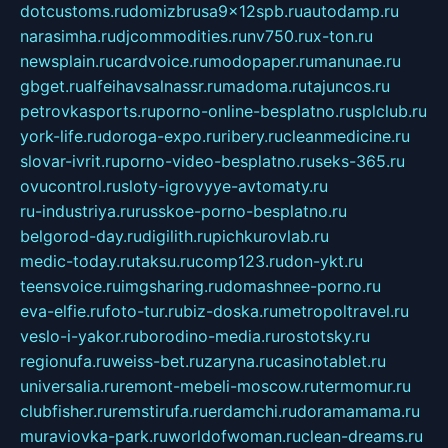
dotcustoms.ru
domizbrusa9x12spb.ru
autodamp.ru
narasimha.ru
djcommodities.ru
nv750.ru
x-ton.ru
newsplain.ru
cardvoice.ru
modopaper.ru
manunae.ru
gbget.ru
alfeihavsalnassr.ru
madoma.ru
tajuncos.ru
petrovkasports.ru
porno-online-besplatno.ru
splclub.ru
york-life.ru
doroga-expo.ru
ribery.ru
cleanmedicine.ru
slovar-ivrit.ru
porno-video-besplatno.ru
seks-365.ru
ovucontrol.ru
sloty-igrovyye-avtomaty.ru
ru-industriya.ru
russkoe-porno-besplatno.ru
belgorod-day.ru
digilith.ru
pichkurovlab.ru
medic-today.ru
taksu.ru
comp123.ru
don-ykt.ru
teensvoice.ru
imgsharing.ru
domashnee-porno.ru
eva-elfie.ru
foto-tur.ru
biz-doska.ru
metropoltravel.ru
veslo-i-yakor.ru
borodino-media.ru
rostotsky.ru
regionufa.ru
weiss-bet.ru
zaryna.ru
casinotablet.ru
universalia.ru
remont-mebeli-moscow.ru
termomur.ru
clubfisher.ru
remstirufa.ru
erdamchi.ru
doramamama.ru
muraviovka-park.ru
worldofwoman.ru
clean-dreams.ru