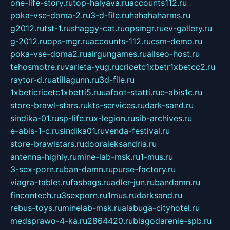
one-life-story.ru
top-halyava.ru
accounts112.ru
poka-vse-doma-2.ru
3-d-file.ru
hahahaharms.ru
g2012.ru
tst-1.ru
shaggy-cat.ru
opsmgr.ru
ev-gallery.ru
g-2012.ru
ops-mgr.ru
accounts-112.ru
csm-demo.ru
poka-vse-doma2.ru
airgungames.ru
allseo-host.ru
tehosmotre.ru
varieta-yug.ru
cricetc1xbetr1xbetcc2.ru
raytor-d.ru
atillagunn.ru
3d-file.ru
1xbeticricetc1xbetti5.ru
uafoot-statti.ru
e-abis1c.ru
store-brawl-stars.ru
kts-services.ru
dark-sand.ru
sindika-01.ru
sp-life.ru
x-legion.ru
sib-archives.ru
e-abis-1-c.ru
sindika01.ru
venda-festival.ru
store-brawlstars.ru
dooraleksandria.ru
antenna-highly.ru
mine-lab-msk.ru
1-mus.ru
3-sex-porn.ru
ban-damn.ru
purse-factory.ru
viagra-tablet.ru
fasbags.ru
adler-jun.ru
bandamn.ru
fincontech.ru
3sexporn.ru
1mus.ru
darksand.ru
rebus-toys.ru
minelab-msk.ru
alabuga-cityhotel.ru
medsprawo-4-ka.ru
2864420.ru
blagodarenie-spb.ru