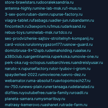
store-brawlstars.ru
dooraleksandria.ru
antenna-highly.ru
mine-lab-msk.ru
1-mus.ru
3-sex-porn.ru
ban-damn.ru
purse-factory.ru
viagra-tablet.ru
fasbags.ru
adler-jun.ru
bandamn.ru
fincontech.ru
3sexporn.ru
1mus.ru
darksand.ru
rebus-toys.ru
minelab-msk.ru
rtdco.ru
seo-prodvizhenie-sajtov-stroitelnyh-kompanij.ru
card-voice.ru
rulonnyygazon177.ru
snow-guard.ru
domizbrusa-9x12spb.ru
demaholding.ru
aalse.ru
a380club.ru
argentinamia.ru
perkoka.ru
movie-one.ru
perk-oka.ru
g-octopus.ru
sibarchives.ru
andreislyusar.ru
naruto-x.ru
pursefactory.ru
tor-lyubov-i-grom.ru
spayderhed-2022.ru
movieone.ru
evro-dez.ru
webamator.ru
ma-absolut1.ru
avtopomosch27.ru
nv-750.ru
news-plain.ru
nertansaga.ru
delanalad.ru
dizfiles.ru
youtubefree.ru
aria-family.ru
roadli.ru
planeta-samara.ru
mysmartbuy.ru
matrasy-kemerovo.ru
ashanet.ru
trade-farm.ru