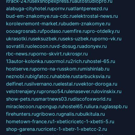
itrack-24.ru
sexshopexpress.ru
autostudiopro.ru
alabuga-cityhotel.ru
pornv.ru
atlantpereezd.ru
bud-em-znakomye.ru
a-cdc.ru
elektrostal-news.ru
korolevremont-market.ru
budem-znakomye.ru
oooagrosnab.ru
fpodaso.ru
emfire.ru
pro-otdelky.ru
ukrasotki.ru
seksuzbek.ru
seks-uzbek.ru
porno-vk.ru
sovratili.ru
olecoon.ru
vd-dosug.ru
adonyev.ru
rbc-news.ru
porno-skvirt.ru
krospr.ru
13autor-kolonka.ru
sormol.ru
2rich.ru
hostel-65.ru
hostserve.ru
porno-na-russkom.ru
mishinlab.ru
neznobi.ru
bigfatcc.ru
habble.ru
starbucksvia.ru
delfinet.ru
silvernano.ru
elestal.ru
vektor-doroga.ru
velotrenajery.ru
pronso54.ru
lenasever.ru
lovinskix.ru
show-pets.ru
smartnews03.ru
discofoxworld.ru
miraclecoon.ru
pongup.ru
hostel65.ru
liura.ru
glasspb.ru
firehunters.ru
gribowo.ru
gnalis.ru
bulkitula.ru
hometown-france.ru
1-xbeticricetc-1-xbetti-5.ru
shop-garena.ru
cricetc-1-xbetr-1-xbetcc-2.ru