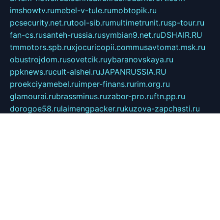
imshowtv.ru
mebel-v-tule.ru
mobtopik.ru
pcsecurity.net.ru
tool-sib.ru
multimetrunit.ru
sp-tour.ru
fan-cs.ru
santeh-russia.ru
symbian9.net.ru
DSHAIR.RU
tmmotors.spb.ru
xjocuricopii.com
musavtomat.msk.ru
obustrojdom.ru
sovetcik.ru
ybaranovskaya.ru
ppknews.ru
cult-alshei.ru
JAPANRUSSIA.RU
proekciyamebel.ru
imper-finans.ru
rim.org.ru
glamourai.ru
brassminus.ru
zabor-pro.ru
ftn.pp.ru
dorogoe58.ru
laimengpacker.ru
kuzova-zapchasti.ru
sageerp.ru
taxodrom.ru
dsrazvitie.ru
hardcity.net.ru
ratinghomegames.ru
topservice25.ru
gubernyan.ru
gtglasslined.ru
ii4.ru
tssport.spb.ru
andorra24.com
blackwallstreet.ru
oboimos.ru
optim-doors.com.ru
ikuch.ru
nycr.org.ru
npa21.ru
vremya-ch.spb.ru
desert000.ru
ivtorgi.ru
ifiori.ru
catalog-statei.ru
dcv.org.ru
spetsmaster174.ru
ipkameryhiseeu.ru
dum26.ru
ruspol.spb.ru
fr-opendp.ru
kam-solnyshko.ru
cheyenne-arapaho.ru
sevzapmetal.spb.ru