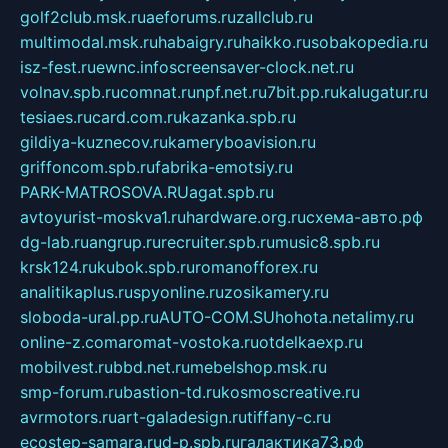
golf2club.msk.ru
aeforums.ru
zallclub.ru
multimodal.msk.ru
habaigry.ru
haikko.ru
sobakopedia.ru
isz-fest.ru
ewnc.info
screensaver-clock.net.ru
volnav.spb.ru
comnat.ru
npf.net.ru
7bit.pp.ru
kalugatur.ru
tesiaes.ru
card.com.ru
kazanka.spb.ru
gildiya-kuznecov.ru
kameryboavision.ru
griffoncom.spb.ru
fabrika-emotsiy.ru
PARK-MATROSOVA.RU
agat.spb.ru
avtoyurist-moskva1.ru
hardware.org.ru
схема-авто.рф
dg-lab.ru
angrup.ru
recruiter.spb.ru
music8.spb.ru
krsk124.ru
kubok.spb.ru
romanofforex.ru
analitikaplus.ru
spyonline.ru
zosikamery.ru
sloboda-ural.pp.ru
AUTO-COM.SU
hohota.net
alimy.ru
online-z.com
aromat-vostoka.ru
otdelkaexp.ru
mobilvest.ru
bbd.net.ru
mebelshop.msk.ru
smp-forum.ru
bastion-td.ru
kosmoscreative.ru
avrmotors.ru
art-galadesign.ru
tiffany-c.ru
ecostep-samara.ru
d-p.spb.ru
галактика73.рф