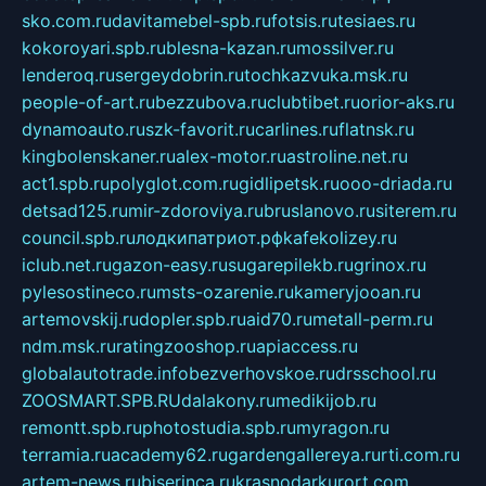
sko.com.ru
davitamebel-spb.ru
fotsis.ru
tesiaes.ru
kokoroyari.spb.ru
blesna-kazan.ru
mossilver.ru
lenderoq.ru
sergeydobrin.ru
tochkazvuka.msk.ru
people-of-art.ru
bezzubova.ru
clubtibet.ru
orior-aks.ru
dynamoauto.ru
szk-favorit.ru
carlines.ru
flatnsk.ru
kingbolenskaner.ru
alex-motor.ru
astroline.net.ru
act1.spb.ru
polyglot.com.ru
gidlipetsk.ru
ooo-driada.ru
detsad125.ru
mir-zdoroviya.ru
bruslanovo.ru
siterem.ru
council.spb.ru
лодкипатриот.рф
kafekolizey.ru
iclub.net.ru
gazon-easy.ru
sugarepilekb.ru
grinox.ru
pylesostineco.ru
msts-ozarenie.ru
kameryjooan.ru
artemovskij.ru
dopler.spb.ru
aid70.ru
metall-perm.ru
ndm.msk.ru
ratingzooshop.ru
apiaccess.ru
globalautotrade.info
bezverhovskoe.ru
drsschool.ru
ZOOSMART.SPB.RU
dalakony.ru
medikijob.ru
remontt.spb.ru
photostudia.spb.ru
myragon.ru
terramia.ru
academy62.ru
gardengallereya.ru
rti.com.ru
artem-news.ru
biserinca.ru
krasnodarkurort.com