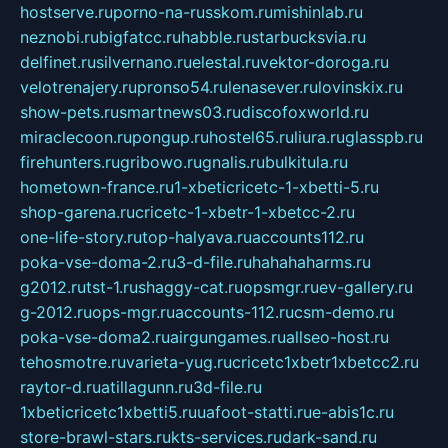
hostserve.ru
porno-na-russkom.ru
mishinlab.ru
neznobi.ru
bigfatcc.ru
habble.ru
starbucksvia.ru
delfinet.ru
silvernano.ru
elestal.ru
vektor-doroga.ru
velotrenajery.ru
pronso54.ru
lenasever.ru
lovinskix.ru
show-pets.ru
smartnews03.ru
discofoxworld.ru
miraclecoon.ru
pongup.ru
hostel65.ru
liura.ru
glasspb.ru
firehunters.ru
gribowo.ru
gnalis.ru
bulkitula.ru
hometown-france.ru
1-xbeticricetc-1-xbetti-5.ru
shop-garena.ru
cricetc-1-xbetr-1-xbetcc-2.ru
one-life-story.ru
top-halyava.ru
accounts112.ru
poka-vse-doma-2.ru
3-d-file.ru
hahahaharms.ru
g2012.ru
tst-1.ru
shaggy-cat.ru
opsmgr.ru
ev-gallery.ru
g-2012.ru
ops-mgr.ru
accounts-112.ru
csm-demo.ru
poka-vse-doma2.ru
airgungames.ru
allseo-host.ru
tehosmotre.ru
varieta-yug.ru
cricetc1xbetr1xbetcc2.ru
raytor-d.ru
atillagunn.ru
3d-file.ru
1xbeticricetc1xbetti5.ru
uafoot-statti.ru
e-abis1c.ru
store-brawl-stars.ru
kts-services.ru
dark-sand.ru