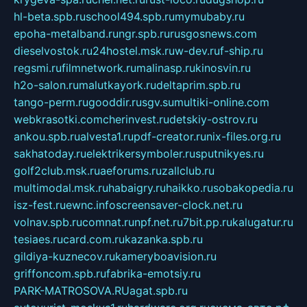
hl-beta.spb.ru
school494.spb.ru
mymubaby.ru
epoha-metalband.ru
ngr.spb.ru
rusgosnews.com
dieselvostok.ru
24hostel.msk.ru
w-dev.ru
f-ship.ru
regsmi.ru
filmnetwork.ru
malinasp.ru
kinosvin.ru
h2o-salon.ru
malutkayork.ru
deltaprim.spb.ru
tango-perm.ru
gooddir.ru
sgv.su
multiki-online.com
webkrasotki.com
cherinvest.ru
detskiy-ostrov.ru
ankou.spb.ru
alvesta1.ru
pdf-creator.ru
nix-files.org.ru
sakhatoday.ru
elektrikersymboler.ru
sputnikyes.ru
golf2club.msk.ru
aeforums.ru
zallclub.ru
multimodal.msk.ru
habaigry.ru
haikko.ru
sobakopedia.ru
isz-fest.ru
ewnc.info
screensaver-clock.net.ru
volnav.spb.ru
comnat.ru
npf.net.ru
7bit.pp.ru
kalugatur.ru
tesiaes.ru
card.com.ru
kazanka.spb.ru
gildiya-kuznecov.ru
kameryboavision.ru
griffoncom.spb.ru
fabrika-emotsiy.ru
PARK-MATROSOVA.RU
agat.spb.ru