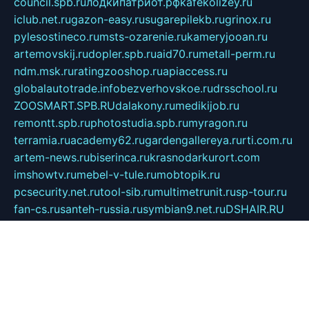
council.spb.ru
лодкипатриот.рф
kafekolizey.ru
iclub.net.ru
gazon-easy.ru
sugarepilekb.ru
grinox.ru
pylesostineco.ru
msts-ozarenie.ru
kameryjooan.ru
artemovskij.ru
dopler.spb.ru
aid70.ru
metall-perm.ru
ndm.msk.ru
ratingzooshop.ru
apiaccess.ru
globalautotrade.info
bezverhovskoe.ru
drsschool.ru
ZOOSMART.SPB.RU
dalakony.ru
medikijob.ru
remontt.spb.ru
photostudia.spb.ru
myragon.ru
terramia.ru
academy62.ru
gardengallereya.ru
rti.com.ru
artem-news.ru
biserinca.ru
krasnodarkurort.com
imshowtv.ru
mebel-v-tule.ru
mobtopik.ru
pcsecurity.net.ru
tool-sib.ru
multimetrunit.ru
sp-tour.ru
fan-cs.ru
santeh-russia.ru
symbian9.net.ru
DSHAIR.RU
tmmotors.spb.ru
xjocuricopii.com
musavtomat.msk.ru
obustrojdom.ru
sovetcik.ru
ybaranovskaya.ru
ppknews.ru
cult-alshei.ru
JAPANRUSSIA.RU
proekciyamebel.ru
imper-finans.ru
rim.org.ru
glamourai.ru
brassminus.ru
zabor-pro.ru
ftn.pp.ru