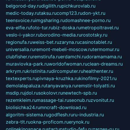
belgorod-day.ru
digilith.ru
pichkurovlab.ru
medic-today.ru
taksu.ru
comp123.ru
don-ykt.ru
teensvoice.ru
imgsharing.ru
domashnee-porno.ru
eva-elfie.ru
foto-tur.ru
biz-doska.ru
metropoltravel.ru
veslo-i-yakor.ru
borodino-media.ru
rostotsky.ru
regionufa.ru
weiss-bet.ru
zaryna.ru
casinotablet.ru
universalia.ru
remont-mebeli-moscow.ru
termomur.ru
clubfisher.ru
remstirufa.ru
erdamchi.ru
doramamama.ru
muraviovka-park.ru
worldofwoman.ru
clean-dreams.ru
arkrym.ru
kristinita.ru
dircomputer.ru
healthenter.ru
textexperts.ru
pivnaya-kruzhka.ru
kinofilmy-2021.ru
demolalapaluza.ru
tanyavanya.ru
remstir-tolyatti.ru
msdip.ru
jdol.ru
sokolovr.ru
newtech-spb.ru
rezemkleim.ru
massage-tai.ru
seonub.ru
zvonitut.ru
biolisichka24.ru
mncraft-download.ru
algoritm-sistema.ru
godflesh.ru
ru-industria.ru
zebra-tlt.ru
okna-proficom.ru
erynok.ru
onlinekinospace.ru
startupstudio-fefu.ru
zarges-ru.ru