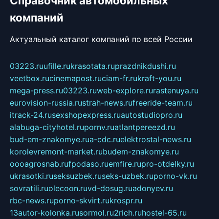
Справочник автомобильных
компаний
Актуальный каталог компаний по всей России
03223.ru
ufille.ru
krasotata.ru
prazdnikdushi.ru
veetbox.ru
cinemapost.ru
ciam-fr.ru
kraft-you.ru
mega-press.ru
03223.ru
web-explore.ru
rastenuya.ru
eurovision-russia.ru
strah-news.ru
freeride-team.ru
itrack-24.ru
sexshopexpress.ru
autostudiopro.ru
alabuga-cityhotel.ru
pornv.ru
atlantpereezd.ru
bud-em-znakomye.ru
a-cdc.ru
elektrostal-news.ru
korolevremont-market.ru
budem-znakomye.ru
oooagrosnab.ru
fpodaso.ru
emfire.ru
pro-otdelky.ru
ukrasotki.ru
seksuzbek.ru
seks-uzbek.ru
porno-vk.ru
sovratili.ru
olecoon.ru
vd-dosug.ru
adonyev.ru
rbc-news.ru
porno-skvirt.ru
krospr.ru
13autor-kolonka.ru
sormol.ru
2rich.ru
hostel-65.ru