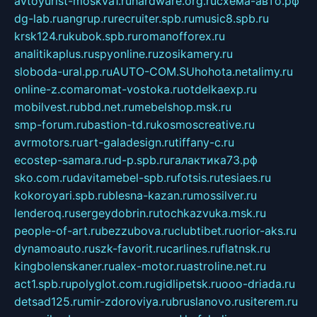
avtoyurist-moskva1.ru
hardware.org.ru
схема-авто.рф
dg-lab.ru
angrup.ru
recruiter.spb.ru
music8.spb.ru
krsk124.ru
kubok.spb.ru
romanofforex.ru
analitikaplus.ru
spyonline.ru
zosikamery.ru
sloboda-ural.pp.ru
AUTO-COM.SU
hohota.net
alimy.ru
online-z.com
aromat-vostoka.ru
otdelkaexp.ru
mobilvest.ru
bbd.net.ru
mebelshop.msk.ru
smp-forum.ru
bastion-td.ru
kosmoscreative.ru
avrmotors.ru
art-galadesign.ru
tiffany-c.ru
ecostep-samara.ru
d-p.spb.ru
галактика73.рф
sko.com.ru
davitamebel-spb.ru
fotsis.ru
tesiaes.ru
kokoroyari.spb.ru
blesna-kazan.ru
mossilver.ru
lenderoq.ru
sergeydobrin.ru
tochkazvuka.msk.ru
people-of-art.ru
bezzubova.ru
clubtibet.ru
orior-aks.ru
dynamoauto.ru
szk-favorit.ru
carlines.ru
flatnsk.ru
kingbolenskaner.ru
alex-motor.ru
astroline.net.ru
act1.spb.ru
polyglot.com.ru
gidlipetsk.ru
ooo-driada.ru
detsad125.ru
mir-zdoroviya.ru
bruslanovo.ru
siterem.ru