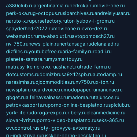
a380club.ru
argentinamia.ru
perkoka.ru
movie-one.ru
perk-oka.ru
g-octopus.ru
sibarchives.ru
andreislyusar.ru
naruto-x.ru
pursefactory.ru
tor-lyubov-i-grom.ru
spayderhed-2022.ru
movieone.ru
evro-dez.ru
webamator.ru
ma-absolut1.ru
avtopomosch27.ru
nv-750.ru
news-plain.ru
nertansaga.ru
delanalad.ru
dizfiles.ru
youtubefree.ru
aria-family.ru
roadli.ru
planeta-samara.ru
mysmartbuy.ru
matrasy-kemerovo.ru
ashanet.ru
trade-farm.ru
dotcustoms.ru
domizbrusa9x12spb.ru
autodamp.ru
narasimha.ru
djcommodities.ru
nv750.ru
x-ton.ru
newsplain.ru
cardvoice.ru
modopaper.ru
manunae.ru
gbget.ru
alfeihavsalnassr.ru
madoma.ru
tajuncos.ru
petrovkasports.ru
porno-online-besplatno.ru
splclub.ru
york-life.ru
doroga-expo.ru
ribery.ru
cleanmedicine.ru
slovar-ivrit.ru
porno-video-besplatno.ru
seks-365.ru
ovucontrol.ru
sloty-igrovyye-avtomaty.ru
ru-industriya.ru
russkoe-porno-besplatno.ru