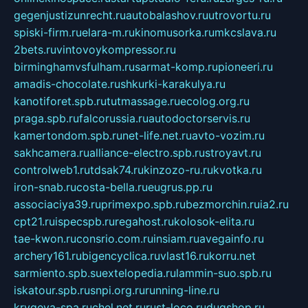
gegenjustizunrecht.ru
autobalashov.ru
utrovortu.ru
spiski-firm.ru
elara-m.ru
kinomusorka.ru
mkcslava.ru
2bets.ru
vintovoykompressor.ru
birminghamvsfulham.ru
sarmat-komp.ru
pioneeri.ru
amadis-chocolate.ru
shkurki-karakulya.ru
kanotiforet.spb.ru
tutmassage.ru
ecolog.org.ru
praga.spb.ru
falcorussia.ru
autodoctorservis.ru
kamertondom.spb.ru
net-life.net.ru
avto-vozim.ru
sakhcamera.ru
alliance-electro.spb.ru
stroyavt.ru
controlweb1.ru
tdsak74.ru
kinzozo-ru.ru
kvotka.ru
iron-snab.ru
costa-bella.ru
eugrus.pp.ru
associaciya39.ru
primexpo.spb.ru
bezmorchin.ru
ia2.ru
cpt21.ru
ispecspb.ru
regahost.ru
kolosok-elita.ru
tae-kwon.ru
consrio.com.ru
insiam.ru
avegainfo.ru
archery161.ru
bigencyclica.ru
vlast16.ru
korru.net
sarmiento.spb.su
extelopedia.ru
lammin-suo.spb.ru
iskatour.spb.ru
snpi.org.ru
running-line.ru
krygeva-spa.ru
chel.net.ru
rust-loco.ru
dugshop.ru