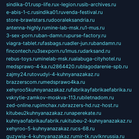
sindika-01.ru
sp-life.ru
x-legion.ru
sib-archives.ru
e-abis-1-c.ru
sindika01.ru
venda-festival.ru
store-brawlstars.ru
dooraleksandria.ru
antenna-highly.ru
mine-lab-msk.ru
1-mus.ru
3-sex-porn.ru
ban-damn.ru
purse-factory.ru
viagra-tablet.ru
fasbags.ru
adler-jun.ru
bandamn.ru
fincontech.ru
3sexporn.ru
1mus.ru
darksand.ru
rebus-toys.ru
minelab-msk.ru
alabuga-cityhotel.ru
medsprawo-4-ka.ru
2864420.ru
blagodarenie-spb.ru
zajmy24.ru
tovudyi-4-kuhnyanazakaz.ru
brazzerscom.ru
medsprawo4ka.ru
xehyroo5kuhnyanazakaz.ru
fabrikayfabrikaefabrika.ru
vskrytie-zamkov-moskva-113.ru
biletnadom.ru
zed-online.ru
pimchax.ru
brazzers-hd.ru
z-host.ru
kitubeu2kuhnyanazakaz.ru
naperekate.ru
kuhnyaofabrikaufabrik.ru
kitubeu-2-kuhnyanazakaz.ru
xehyroo-5-kuhnyanazakaz.ru
cs-68.ru
guzywia-4-kuhnyanazakaz.ru
mir-tk.ru
vlknrussia.ru