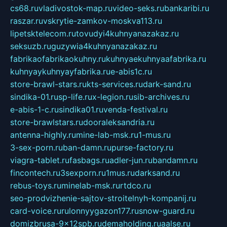
cs68.ru
vladivostok-map.ru
video-seks.ru
bankaribi.ru
raszar.ru
vskrytie-zamkov-moskva113.ru
lipetsktelecom.ru
tovudyi4kuhnyanazakaz.ru
seksuzb.ru
guzywia4kuhnyanazakaz.ru
fabrikaofabrikaokuhny.ru
kuhnyaekuhnyaafabrika.ru
kuhnyaykuhnyayfabrika.ru
e-abis1c.ru
store-brawl-stars.ru
kts-services.ru
dark-sand.ru
sindika-01.ru
sp-life.ru
x-legion.ru
sib-archives.ru
e-abis-1-c.ru
sindika01.ru
venda-festival.ru
store-brawlstars.ru
dooraleksandria.ru
antenna-highly.ru
mine-lab-msk.ru
1-mus.ru
3-sex-porn.ru
ban-damn.ru
purse-factory.ru
viagra-tablet.ru
fasbags.ru
adler-jun.ru
bandamn.ru
fincontech.ru
3sexporn.ru
1mus.ru
darksand.ru
rebus-toys.ru
minelab-msk.ru
rtdco.ru
seo-prodvizhenie-sajtov-stroitelnyh-kompanij.ru
card-voice.ru
rulonnyygazon177.ru
snow-guard.ru
domizbrusa-9x12spb.ru
demaholding.ru
aalse.ru