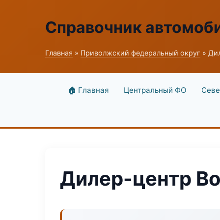
Справочник автомоб
Главная
»
Приволжский федеральный округ
» Дил
🏠 Главная
Центральный ФО
Севе
Дилер-центр Bo