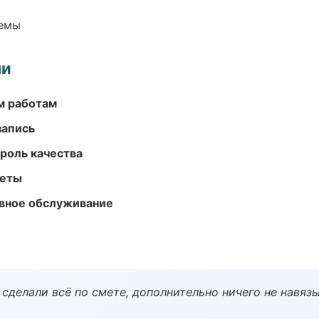
темы
ми
м работам
запись
роль качества
меты
вное обслуживание
сделали всё по смете, дополнительно ничего не навязы