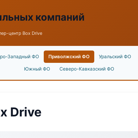
ильных компаний
ер-центр Box Drive
ро-Западный ФО
Приволжский ФО
Уральский ФО
Южный ФО
Северо-Кавказский ФО
x Drive