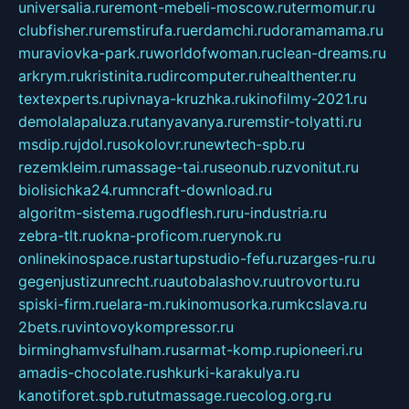
universalia.ru
remont-mebeli-moscow.ru
termomur.ru
clubfisher.ru
remstirufa.ru
erdamchi.ru
doramamama.ru
muraviovka-park.ru
worldofwoman.ru
clean-dreams.ru
arkrym.ru
kristinita.ru
dircomputer.ru
healthenter.ru
textexperts.ru
pivnaya-kruzhka.ru
kinofilmy-2021.ru
demolalapaluza.ru
tanyavanya.ru
remstir-tolyatti.ru
msdip.ru
jdol.ru
sokolovr.ru
newtech-spb.ru
rezemkleim.ru
massage-tai.ru
seonub.ru
zvonitut.ru
biolisichka24.ru
mncraft-download.ru
algoritm-sistema.ru
godflesh.ru
ru-industria.ru
zebra-tlt.ru
okna-proficom.ru
erynok.ru
onlinekinospace.ru
startupstudio-fefu.ru
zarges-ru.ru
gegenjustizunrecht.ru
autobalashov.ru
utrovortu.ru
spiski-firm.ru
elara-m.ru
kinomusorka.ru
mkcslava.ru
2bets.ru
vintovoykompressor.ru
birminghamvsfulham.ru
sarmat-komp.ru
pioneeri.ru
amadis-chocolate.ru
shkurki-karakulya.ru
kanotiforet.spb.ru
tutmassage.ru
ecolog.org.ru