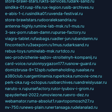
store-brawl-stars.ru
kts-services.ru
dark-sand.ru
sindika-01.ru
sp-life.ru
x-legion.ru
sib-archives.ru
e-abis-1-c.ru
sindika01.ru
venda-festival.ru
store-brawlstars.ru
dooraleksandria.ru
antenna-highly.ru
mine-lab-msk.ru
1-mus.ru
3-sex-porn.ru
ban-damn.ru
purse-factory.ru
viagra-tablet.ru
fasbags.ru
adler-jun.ru
bandamn.ru
fincontech.ru
3sexporn.ru
1mus.ru
darksand.ru
rebus-toys.ru
minelab-msk.ru
rtdco.ru
seo-prodvizhenie-sajtov-stroitelnyh-kompanij.ru
card-voice.ru
rulonnyygazon177.ru
snow-guard.ru
domizbrusa-9x12spb.ru
demaholding.ru
aalse.ru
a380club.ru
argentinamia.ru
perkoka.ru
movie-one.ru
perk-oka.ru
g-octopus.ru
sibarchives.ru
andreislyusar.ru
naruto-x.ru
pursefactory.ru
tor-lyubov-i-grom.ru
spayderhed-2022.ru
movieone.ru
evro-dez.ru
webamator.ru
ma-absolut1.ru
avtopomosch27.ru
nv-750.ru
news-plain.ru
nertansaga.ru
delanalad.ru