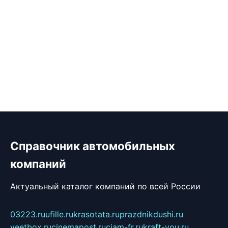
Справочник автомобильных
компаний
Актуальный каталог компаний по всей России
03223.ru
ufille.ru
krasotata.ru
prazdnikdushi.ru
veetbox.ru
cinemapost.ru
ciam-fr.ru
kraft-you.ru