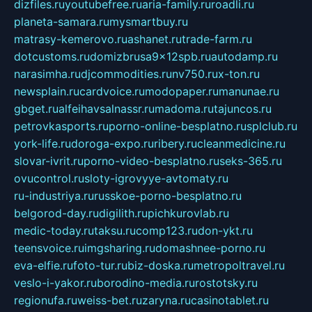
dizfiles.ru
youtubefree.ru
aria-family.ru
roadli.ru
planeta-samara.ru
mysmartbuy.ru
matrasy-kemerovo.ru
ashanet.ru
trade-farm.ru
dotcustoms.ru
domizbrusa9x12spb.ru
autodamp.ru
narasimha.ru
djcommodities.ru
nv750.ru
x-ton.ru
newsplain.ru
cardvoice.ru
modopaper.ru
manunae.ru
gbget.ru
alfeihavsalnassr.ru
madoma.ru
tajuncos.ru
petrovkasports.ru
porno-online-besplatno.ru
splclub.ru
york-life.ru
doroga-expo.ru
ribery.ru
cleanmedicine.ru
slovar-ivrit.ru
porno-video-besplatno.ru
seks-365.ru
ovucontrol.ru
sloty-igrovyye-avtomaty.ru
ru-industriya.ru
russkoe-porno-besplatno.ru
belgorod-day.ru
digilith.ru
pichkurovlab.ru
medic-today.ru
taksu.ru
comp123.ru
don-ykt.ru
teensvoice.ru
imgsharing.ru
domashnee-porno.ru
eva-elfie.ru
foto-tur.ru
biz-doska.ru
metropoltravel.ru
veslo-i-yakor.ru
borodino-media.ru
rostotsky.ru
regionufa.ru
weiss-bet.ru
zaryna.ru
casinotablet.ru