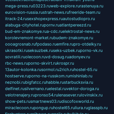
mega-press.ru
03223.ru
web-explore.ru
rastenuya.ru
eurovision-russia.ru
strah-news.ru
freeride-team.ru
itrack-24.ru
sexshopexpress.ru
autostudiopro.ru
alabuga-cityhotel.ru
pornv.ru
atlantpereezd.ru
bud-em-znakomye.ru
a-cdc.ru
elektrostal-news.ru
korolevremont-market.ru
budem-znakomye.ru
oooagrosnab.ru
fpodaso.ru
emfire.ru
pro-otdelky.ru
ukrasotki.ru
seksuzbek.ru
seks-uzbek.ru
porno-vk.ru
sovratili.ru
olecoon.ru
vd-dosug.ru
adonyev.ru
rbc-news.ru
porno-skvirt.ru
krospr.ru
13autor-kolonka.ru
sormol.ru
2rich.ru
hostel-65.ru
hostserve.ru
porno-na-russkom.ru
mishinlab.ru
neznobi.ru
bigfatcc.ru
habble.ru
starbucksvia.ru
delfinet.ru
silvernano.ru
elestal.ru
vektor-doroga.ru
velotrenajery.ru
pronso54.ru
lenasever.ru
lovinskix.ru
show-pets.ru
smartnews03.ru
discofoxworld.ru
miraclecoon.ru
pongup.ru
hostel65.ru
liura.ru
glasspb.ru
firehunters.ru
gribowo.ru
gnalis.ru
bulkitula.ru