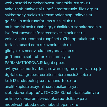
webkrasotki.com
cherinvest.ru
detskiy-ostrov.ru
ankou.spb.ru
alvesta1.ru
pdf-creator.ru
nix-files.org.ru
sakhatoday.ru
elektrikersymboler.ru
sputnikyes.ru
golf2club.msk.ru
aeforums.ru
zallclub.ru
multimodal.msk.ru
habaigry.ru
haikko.ru
sobakopedia.ru
isz-fest.ru
ewnc.info
screensaver-clock.net.ru
volnav.spb.ru
comnat.ru
npf.net.ru
7bit.pp.ru
kalugatur.ru
tesiaes.ru
card.com.ru
kazanka.spb.ru
gildiya-kuznecov.ru
kameryboavision.ru
griffoncom.spb.ru
fabrika-emotsiy.ru
PARK-MATROSOVA.RU
agat.spb.ru
avtoyurist-moskva1.ru
hardware.org.ru
схема-авто.рф
dg-lab.ru
angrup.ru
recruiter.spb.ru
music8.spb.ru
krsk124.ru
kubok.spb.ru
romanofforex.ru
analitikaplus.ru
spyonline.ru
zosikamery.ru
sloboda-ural.pp.ru
AUTO-COM.SU
hohota.net
alimy.ru
online-z.com
aromat-vostoka.ru
otdelkaexp.ru
mobilvest.ru
bbd.net.ru
mebelshop.msk.ru