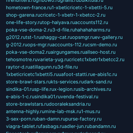
hometown-france.ru
1-xbeticricetc-1-xbetti-5.ru
shop-garena.ru
cricetc-1-xbetr-1-xbetcc-2.ru
one-life-story.ru
top-halyava.ru
accounts112.ru
poka-vse-doma-2.ru
3-d-file.ru
hahahaharms.ru
g2012.ru
tst-1.ru
shaggy-cat.ru
opsmgr.ru
ev-gallery.ru
g-2012.ru
ops-mgr.ru
accounts-112.ru
csm-demo.ru
poka-vse-doma2.ru
airgungames.ru
allseo-host.ru
tehosmotre.ru
varieta-yug.ru
cricetc1xbetr1xbetcc2.ru
raytor-d.ru
atillagunn.ru
3d-file.ru
1xbeticricetc1xbetti5.ru
uafoot-statti.ru
e-abis1c.ru
store-brawl-stars.ru
kts-services.ru
dark-sand.ru
sindika-01.ru
sp-life.ru
x-legion.ru
sib-archives.ru
e-abis-1-c.ru
sindika01.ru
venda-festival.ru
store-brawlstars.ru
dooraleksandria.ru
antenna-highly.ru
mine-lab-msk.ru
1-mus.ru
3-sex-porn.ru
ban-damn.ru
purse-factory.ru
viagra-tablet.ru
fasbags.ru
adler-jun.ru
bandamn.ru