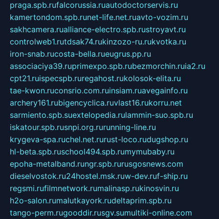
praga.spb.ru
falcorussia.ru
autodoctorservis.ru
kamertondom.spb.ru
net-life.net.ru
avto-vozim.ru
sakhcamera.ru
alliance-electro.spb.ru
stroyavt.ru
controlweb1.ru
tdsak74.ru
kinzozo-ru.ru
kvotka.ru
iron-snab.ru
costa-bella.ru
eugrus.pp.ru
associaciya39.ru
primexpo.spb.ru
bezmorchin.ru
ia2.ru
cpt21.ru
ispecspb.ru
regahost.ru
kolosok-elita.ru
tae-kwon.ru
consrio.com.ru
insiam.ru
avegainfo.ru
archery161.ru
bigencyclica.ru
vlast16.ru
korru.net
sarmiento.spb.su
extelopedia.ru
lammin-suo.spb.ru
iskatour.spb.ru
snpi.org.ru
running-line.ru
krygeva-spa.ru
chel.net.ru
rust-loco.ru
dugshop.ru
hl-beta.spb.ru
school494.spb.ru
mymubaby.ru
epoha-metalband.ru
ngr.spb.ru
rusgosnews.com
dieselvostok.ru
24hostel.msk.ru
w-dev.ru
f-ship.ru
regsmi.ru
filmnetwork.ru
malinasp.ru
kinosvin.ru
h2o-salon.ru
malutkayork.ru
deltaprim.spb.ru
tango-perm.ru
gooddir.ru
sgv.su
multiki-online.com