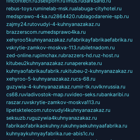
fincontech.ru
3sexporn.ru
1mus.ru
darksand.ru
rebus-toys.ru
minelab-msk.ru
alabuga-cityhotel.ru
medsprawo-4-ka.ru
2864420.ru
blagodarenie-spb.ru
zajmy24.ru
tovudyi-4-kuhnyanazakaz.ru
brazzerscom.ru
medsprawo4ka.ru
xehyroo5kuhnyanazakaz.ru
fabrikayfabrikaefabrika.ru
vskrytie-zamkov-moskva-113.ru
biletnadom.ru
zed-online.ru
pimchax.ru
brazzers-hd.ru
z-host.ru
kitubeu2kuhnyanazakaz.ru
naperekate.ru
kuhnyaofabrikaufabrik.ru
kitubeu-2-kuhnyanazakaz.ru
xehyroo-5-kuhnyanazakaz.ru
cs-68.ru
guzywia-4-kuhnyanazakaz.ru
mir-tk.ru
vlknrussia.ru
cs68.ru
vladivostok-map.ru
video-seks.ru
bankaribi.ru
raszar.ru
vskrytie-zamkov-moskva113.ru
lipetsktelecom.ru
tovudyi4kuhnyanazakaz.ru
seksuzb.ru
guzywia4kuhnyanazakaz.ru
fabrikaofabrikaokuhny.ru
kuhnyaekuhnyaafabrika.ru
kuhnyaykuhnyayfabrika.ru
e-abis1c.ru