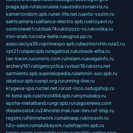
praga.spb.ru
falcorussia.ru
autodoctorservis.ru
kamertondom.spb.ru
net-life.net.ru
avto-vozim.ru
sakhcamera.ru
alliance-electro.spb.ru
stroyavt.ru
controlweb1.ru
tdsak74.ru
kinzozo-ru.ru
kvotka.ru
iron-snab.ru
costa-bella.ru
eugrus.pp.ru
associaciya39.ru
primexpo.spb.ru
bezmorchin.ru
ia2.ru
cpt21.ru
ispecspb.ru
regahost.ru
kolosok-elita.ru
tae-kwon.ru
consrio.com.ru
insiam.ru
avegainfo.ru
archery161.ru
bigencyclica.ru
vlast16.ru
korru.net
sarmiento.spb.su
extelopedia.ru
lammin-suo.spb.ru
iskatour.spb.ru
snpi.org.ru
running-line.ru
krygeva-spa.ru
chel.net.ru
rust-loco.ru
dugshop.ru
hl-beta.spb.ru
school494.spb.ru
mymubaby.ru
epoha-metalband.ru
ngr.spb.ru
rusgosnews.com
dieselvostok.ru
24hostel.msk.ru
w-dev.ru
f-ship.ru
regsmi.ru
filmnetwork.ru
malinasp.ru
kinosvin.ru
h2o-salon.ru
malutkayork.ru
deltaprim.spb.ru
tango-perm.ru
gooddir.ru
sgv.su
multiki-online.com