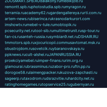
ZOOSMART.SPB.RU
dalakony.ru
medikijob.ru
remontt.spb.ru
photostudia.spb.ru
myragon.ru
terramia.ru
academy62.ru
gardengallereya.ru
rti.com.ru
artem-news.ru
biserinca.ru
krasnodarkurort.com
imshowtv.ru
mebel-v-tule.ru
mobtopik.ru
pcsecurity.net.ru
tool-sib.ru
multimetrunit.ru
sp-tour.ru
fan-cs.ru
santeh-russia.ru
symbian9.net.ru
DSHAIR.RU
tmmotors.spb.ru
xjocuricopii.com
musavtomat.msk.ru
obustrojdom.ru
sovetcik.ru
ybaranovskaya.ru
ppknews.ru
cult-alshei.ru
JAPANRUSSIA.RU
proekciyamebel.ru
imper-finans.ru
rim.org.ru
glamourai.ru
brassminus.ru
zabor-pro.ru
ftn.pp.ru
dorogoe58.ru
laimengpacker.ru
kuzova-zapchasti.ru
sageerp.ru
taxodrom.ru
dsrazvitie.ru
hardcity.net.ru
ratinghomegames.ru
topservice25.ru
gubernyan.ru
gtglasslined.ru
ii4.ru
tssport.spb.ru
andorra24.com
blackwallstreet.ru
oboimos.ru
optim-doors.com.ru
ikuch.ru
nycr.org.ru
npa21.ru
vremya-ch.spb.ru