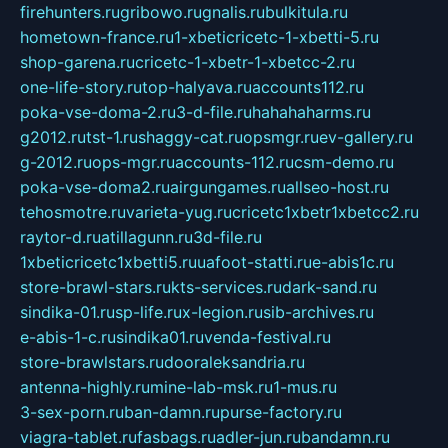
firehunters.ru
gribowo.ru
gnalis.ru
bulkitula.ru
hometown-france.ru
1-xbeticricetc-1-xbetti-5.ru
shop-garena.ru
cricetc-1-xbetr-1-xbetcc-2.ru
one-life-story.ru
top-halyava.ru
accounts112.ru
poka-vse-doma-2.ru
3-d-file.ru
hahahaharms.ru
g2012.ru
tst-1.ru
shaggy-cat.ru
opsmgr.ru
ev-gallery.ru
g-2012.ru
ops-mgr.ru
accounts-112.ru
csm-demo.ru
poka-vse-doma2.ru
airgungames.ru
allseo-host.ru
tehosmotre.ru
varieta-yug.ru
cricetc1xbetr1xbetcc2.ru
raytor-d.ru
atillagunn.ru
3d-file.ru
1xbeticricetc1xbetti5.ru
uafoot-statti.ru
e-abis1c.ru
store-brawl-stars.ru
kts-services.ru
dark-sand.ru
sindika-01.ru
sp-life.ru
x-legion.ru
sib-archives.ru
e-abis-1-c.ru
sindika01.ru
venda-festival.ru
store-brawlstars.ru
dooraleksandria.ru
antenna-highly.ru
mine-lab-msk.ru
1-mus.ru
3-sex-porn.ru
ban-damn.ru
purse-factory.ru
viagra-tablet.ru
fasbags.ru
adler-jun.ru
bandamn.ru