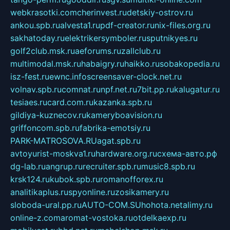
webkrasotki.com
cherinvest.ru
detskiy-ostrov.ru
ankou.spb.ru
alvesta1.ru
pdf-creator.ru
nix-files.org.ru
sakhatoday.ru
elektrikersymboler.ru
sputnikyes.ru
golf2club.msk.ru
aeforums.ru
zallclub.ru
multimodal.msk.ru
habaigry.ru
haikko.ru
sobakopedia.ru
isz-fest.ru
ewnc.info
screensaver-clock.net.ru
volnav.spb.ru
comnat.ru
npf.net.ru
7bit.pp.ru
kalugatur.ru
tesiaes.ru
card.com.ru
kazanka.spb.ru
gildiya-kuznecov.ru
kameryboavision.ru
griffoncom.spb.ru
fabrika-emotsiy.ru
PARK-MATROSOVA.RU
agat.spb.ru
avtoyurist-moskva1.ru
hardware.org.ru
схема-авто.рф
dg-lab.ru
angrup.ru
recruiter.spb.ru
music8.spb.ru
krsk124.ru
kubok.spb.ru
romanofforex.ru
analitikaplus.ru
spyonline.ru
zosikamery.ru
sloboda-ural.pp.ru
AUTO-COM.SU
hohota.net
alimy.ru
online-z.com
aromat-vostoka.ru
otdelkaexp.ru