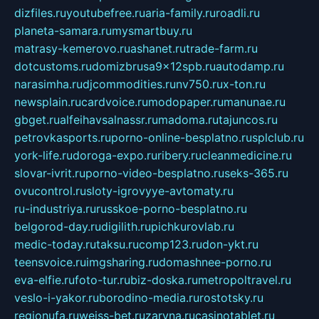
dizfiles.ru
youtubefree.ru
aria-family.ru
roadli.ru
planeta-samara.ru
mysmartbuy.ru
matrasy-kemerovo.ru
ashanet.ru
trade-farm.ru
dotcustoms.ru
domizbrusa9x12spb.ru
autodamp.ru
narasimha.ru
djcommodities.ru
nv750.ru
x-ton.ru
newsplain.ru
cardvoice.ru
modopaper.ru
manunae.ru
gbget.ru
alfeihavsalnassr.ru
madoma.ru
tajuncos.ru
petrovkasports.ru
porno-online-besplatno.ru
splclub.ru
york-life.ru
doroga-expo.ru
ribery.ru
cleanmedicine.ru
slovar-ivrit.ru
porno-video-besplatno.ru
seks-365.ru
ovucontrol.ru
sloty-igrovyye-avtomaty.ru
ru-industriya.ru
russkoe-porno-besplatno.ru
belgorod-day.ru
digilith.ru
pichkurovlab.ru
medic-today.ru
taksu.ru
comp123.ru
don-ykt.ru
teensvoice.ru
imgsharing.ru
domashnee-porno.ru
eva-elfie.ru
foto-tur.ru
biz-doska.ru
metropoltravel.ru
veslo-i-yakor.ru
borodino-media.ru
rostotsky.ru
regionufa.ru
weiss-bet.ru
zaryna.ru
casinotablet.ru