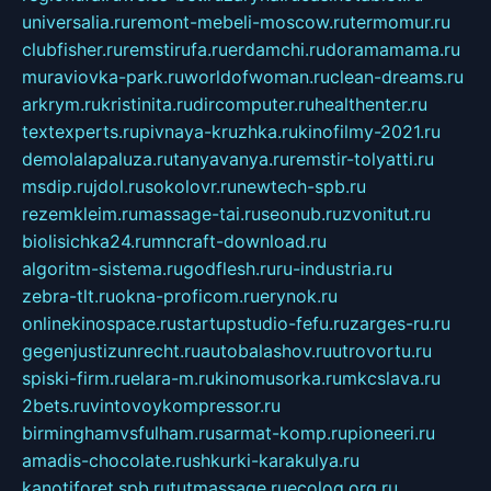
universalia.ru
remont-mebeli-moscow.ru
termomur.ru
clubfisher.ru
remstirufa.ru
erdamchi.ru
doramamama.ru
muraviovka-park.ru
worldofwoman.ru
clean-dreams.ru
arkrym.ru
kristinita.ru
dircomputer.ru
healthenter.ru
textexperts.ru
pivnaya-kruzhka.ru
kinofilmy-2021.ru
demolalapaluza.ru
tanyavanya.ru
remstir-tolyatti.ru
msdip.ru
jdol.ru
sokolovr.ru
newtech-spb.ru
rezemkleim.ru
massage-tai.ru
seonub.ru
zvonitut.ru
biolisichka24.ru
mncraft-download.ru
algoritm-sistema.ru
godflesh.ru
ru-industria.ru
zebra-tlt.ru
okna-proficom.ru
erynok.ru
onlinekinospace.ru
startupstudio-fefu.ru
zarges-ru.ru
gegenjustizunrecht.ru
autobalashov.ru
utrovortu.ru
spiski-firm.ru
elara-m.ru
kinomusorka.ru
mkcslava.ru
2bets.ru
vintovoykompressor.ru
birminghamvsfulham.ru
sarmat-komp.ru
pioneeri.ru
amadis-chocolate.ru
shkurki-karakulya.ru
kanotiforet.spb.ru
tutmassage.ru
ecolog.org.ru