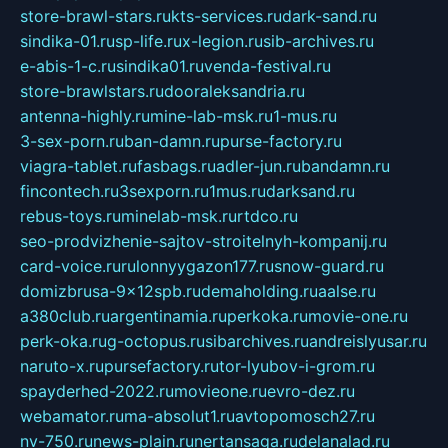
store-brawl-stars.ru
kts-services.ru
dark-sand.ru
sindika-01.ru
sp-life.ru
x-legion.ru
sib-archives.ru
e-abis-1-c.ru
sindika01.ru
venda-festival.ru
store-brawlstars.ru
dooraleksandria.ru
antenna-highly.ru
mine-lab-msk.ru
1-mus.ru
3-sex-porn.ru
ban-damn.ru
purse-factory.ru
viagra-tablet.ru
fasbags.ru
adler-jun.ru
bandamn.ru
fincontech.ru
3sexporn.ru
1mus.ru
darksand.ru
rebus-toys.ru
minelab-msk.ru
rtdco.ru
seo-prodvizhenie-sajtov-stroitelnyh-kompanij.ru
card-voice.ru
rulonnyygazon177.ru
snow-guard.ru
domizbrusa-9x12spb.ru
demaholding.ru
aalse.ru
a380club.ru
argentinamia.ru
perkoka.ru
movie-one.ru
perk-oka.ru
g-octopus.ru
sibarchives.ru
andreislyusar.ru
naruto-x.ru
pursefactory.ru
tor-lyubov-i-grom.ru
spayderhed-2022.ru
movieone.ru
evro-dez.ru
webamator.ru
ma-absolut1.ru
avtopomosch27.ru
nv-750.ru
news-plain.ru
nertansaga.ru
delanalad.ru