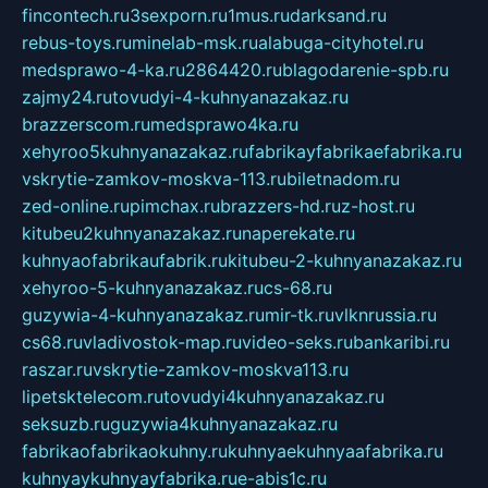
fincontech.ru
3sexporn.ru
1mus.ru
darksand.ru
rebus-toys.ru
minelab-msk.ru
alabuga-cityhotel.ru
medsprawo-4-ka.ru
2864420.ru
blagodarenie-spb.ru
zajmy24.ru
tovudyi-4-kuhnyanazakaz.ru
brazzerscom.ru
medsprawo4ka.ru
xehyroo5kuhnyanazakaz.ru
fabrikayfabrikaefabrika.ru
vskrytie-zamkov-moskva-113.ru
biletnadom.ru
zed-online.ru
pimchax.ru
brazzers-hd.ru
z-host.ru
kitubeu2kuhnyanazakaz.ru
naperekate.ru
kuhnyaofabrikaufabrik.ru
kitubeu-2-kuhnyanazakaz.ru
xehyroo-5-kuhnyanazakaz.ru
cs-68.ru
guzywia-4-kuhnyanazakaz.ru
mir-tk.ru
vlknrussia.ru
cs68.ru
vladivostok-map.ru
video-seks.ru
bankaribi.ru
raszar.ru
vskrytie-zamkov-moskva113.ru
lipetsktelecom.ru
tovudyi4kuhnyanazakaz.ru
seksuzb.ru
guzywia4kuhnyanazakaz.ru
fabrikaofabrikaokuhny.ru
kuhnyaekuhnyaafabrika.ru
kuhnyaykuhnyayfabrika.ru
e-abis1c.ru