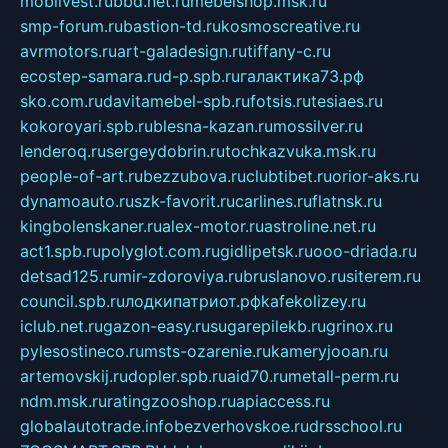
mobilvest.ru
bbd.net.ru
mebelshop.msk.ru
smp-forum.ru
bastion-td.ru
kosmoscreative.ru
avrmotors.ru
art-galadesign.ru
tiffany-c.ru
ecostep-samara.ru
d-p.spb.ru
галактика73.рф
sko.com.ru
davitamebel-spb.ru
fotsis.ru
tesiaes.ru
kokoroyari.spb.ru
blesna-kazan.ru
mossilver.ru
lenderoq.ru
sergeydobrin.ru
tochkazvuka.msk.ru
people-of-art.ru
bezzubova.ru
clubtibet.ru
orior-aks.ru
dynamoauto.ru
szk-favorit.ru
carlines.ru
flatnsk.ru
kingbolenskaner.ru
alex-motor.ru
astroline.net.ru
act1.spb.ru
polyglot.com.ru
gidlipetsk.ru
ooo-driada.ru
detsad125.ru
mir-zdoroviya.ru
bruslanovo.ru
siterem.ru
council.spb.ru
лодкипатриот.рф
kafekolizey.ru
iclub.net.ru
gazon-easy.ru
sugarepilekb.ru
grinox.ru
pylesostineco.ru
msts-ozarenie.ru
kameryjooan.ru
artemovskij.ru
dopler.spb.ru
aid70.ru
metall-perm.ru
ndm.msk.ru
ratingzooshop.ru
apiaccess.ru
globalautotrade.info
bezverhovskoe.ru
drsschool.ru