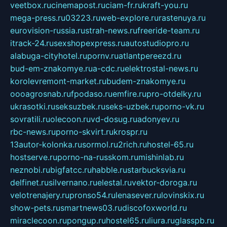
veetbox.ru
cinemapost.ru
ciam-fr.ru
kraft-you.ru
mega-press.ru
03223.ru
web-explore.ru
rastenuya.ru
eurovision-russia.ru
strah-news.ru
freeride-team.ru
itrack-24.ru
sexshopexpress.ru
autostudiopro.ru
alabuga-cityhotel.ru
pornv.ru
atlantpereezd.ru
bud-em-znakomye.ru
a-cdc.ru
elektrostal-news.ru
korolevremont-market.ru
budem-znakomye.ru
oooagrosnab.ru
fpodaso.ru
emfire.ru
pro-otdelky.ru
ukrasotki.ru
seksuzbek.ru
seks-uzbek.ru
porno-vk.ru
sovratili.ru
olecoon.ru
vd-dosug.ru
adonyev.ru
rbc-news.ru
porno-skvirt.ru
krospr.ru
13autor-kolonka.ru
sormol.ru
2rich.ru
hostel-65.ru
hostserve.ru
porno-na-russkom.ru
mishinlab.ru
neznobi.ru
bigfatcc.ru
habble.ru
starbucksvia.ru
delfinet.ru
silvernano.ru
elestal.ru
vektor-doroga.ru
velotrenajery.ru
pronso54.ru
lenasever.ru
lovinskix.ru
show-pets.ru
smartnews03.ru
discofoxworld.ru
miraclecoon.ru
pongup.ru
hostel65.ru
liura.ru
glasspb.ru