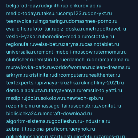
belgorod-day.ru
digilith.ru
pichkurovlab.ru
medic-today.ru
taksu.ru
comp123.ru
don-ykt.ru
teensvoice.ru
imgsharing.ru
domashnee-porno.ru
eva-elfie.ru
foto-tur.ru
biz-doska.ru
metropoltravel.ru
veslo-i-yakor.ru
borodino-media.ru
rostotsky.ru
regionufa.ru
weiss-bet.ru
zaryna.ru
casinotablet.ru
universalia.ru
remont-mebeli-moscow.ru
termomur.ru
clubfisher.ru
remstirufa.ru
erdamchi.ru
doramamama.ru
muraviovka-park.ru
worldofwoman.ru
clean-dreams.ru
arkrym.ru
kristinita.ru
dircomputer.ru
healthenter.ru
textexperts.ru
pivnaya-kruzhka.ru
kinofilmy-2021.ru
demolalapaluza.ru
tanyavanya.ru
remstir-tolyatti.ru
msdip.ru
jdol.ru
sokolovr.ru
newtech-spb.ru
rezemkleim.ru
massage-tai.ru
seonub.ru
zvonitut.ru
biolisichka24.ru
mncraft-download.ru
algoritm-sistema.ru
godflesh.ru
ru-industria.ru
zebra-tlt.ru
okna-proficom.ru
erynok.ru
onlinekinospace.ru
startupstudio-fefu.ru
zarges-ru.ru