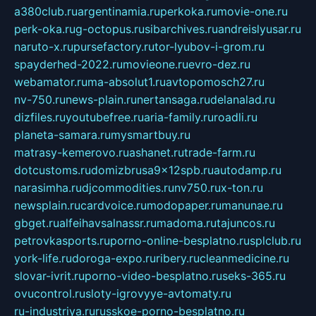
a380club.ru
argentinamia.ru
perkoka.ru
movie-one.ru
perk-oka.ru
g-octopus.ru
sibarchives.ru
andreislyusar.ru
naruto-x.ru
pursefactory.ru
tor-lyubov-i-grom.ru
spayderhed-2022.ru
movieone.ru
evro-dez.ru
webamator.ru
ma-absolut1.ru
avtopomosch27.ru
nv-750.ru
news-plain.ru
nertansaga.ru
delanalad.ru
dizfiles.ru
youtubefree.ru
aria-family.ru
roadli.ru
planeta-samara.ru
mysmartbuy.ru
matrasy-kemerovo.ru
ashanet.ru
trade-farm.ru
dotcustoms.ru
domizbrusa9x12spb.ru
autodamp.ru
narasimha.ru
djcommodities.ru
nv750.ru
x-ton.ru
newsplain.ru
cardvoice.ru
modopaper.ru
manunae.ru
gbget.ru
alfeihavsalnassr.ru
madoma.ru
tajuncos.ru
petrovkasports.ru
porno-online-besplatno.ru
splclub.ru
york-life.ru
doroga-expo.ru
ribery.ru
cleanmedicine.ru
slovar-ivrit.ru
porno-video-besplatno.ru
seks-365.ru
ovucontrol.ru
sloty-igrovyye-avtomaty.ru
ru-industriya.ru
russkoe-porno-besplatno.ru