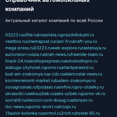
компаний
Актуальный каталог компаний по всей России
03223.ru
ufille.ru
krasotata.ru
prazdnikdushi.ru
veetbox.ru
cinemapost.ru
ciam-fr.ru
kraft-you.ru
mega-press.ru
03223.ru
web-explore.ru
rastenuya.ru
eurovision-russia.ru
strah-news.ru
freeride-team.ru
itrack-24.ru
sexshopexpress.ru
autostudiopro.ru
alabuga-cityhotel.ru
pornv.ru
atlantpereezd.ru
bud-em-znakomye.ru
a-cdc.ru
elektrostal-news.ru
korolevremont-market.ru
budem-znakomye.ru
oooagrosnab.ru
fpodaso.ru
emfire.ru
pro-otdelky.ru
ukrasotki.ru
seksuzbek.ru
seks-uzbek.ru
porno-vk.ru
sovratili.ru
olecoon.ru
vd-dosug.ru
adonyev.ru
rbc-news.ru
porno-skvirt.ru
krospr.ru
13autor-kolonka.ru
sormol.ru
2rich.ru
hostel-65.ru