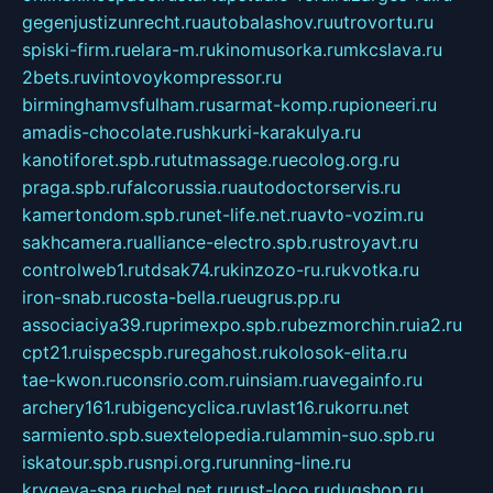
gegenjustizunrecht.ru
autobalashov.ru
utrovortu.ru
spiski-firm.ru
elara-m.ru
kinomusorka.ru
mkcslava.ru
2bets.ru
vintovoykompressor.ru
birminghamvsfulham.ru
sarmat-komp.ru
pioneeri.ru
amadis-chocolate.ru
shkurki-karakulya.ru
kanotiforet.spb.ru
tutmassage.ru
ecolog.org.ru
praga.spb.ru
falcorussia.ru
autodoctorservis.ru
kamertondom.spb.ru
net-life.net.ru
avto-vozim.ru
sakhcamera.ru
alliance-electro.spb.ru
stroyavt.ru
controlweb1.ru
tdsak74.ru
kinzozo-ru.ru
kvotka.ru
iron-snab.ru
costa-bella.ru
eugrus.pp.ru
associaciya39.ru
primexpo.spb.ru
bezmorchin.ru
ia2.ru
cpt21.ru
ispecspb.ru
regahost.ru
kolosok-elita.ru
tae-kwon.ru
consrio.com.ru
insiam.ru
avegainfo.ru
archery161.ru
bigencyclica.ru
vlast16.ru
korru.net
sarmiento.spb.su
extelopedia.ru
lammin-suo.spb.ru
iskatour.spb.ru
snpi.org.ru
running-line.ru
krygeva-spa.ru
chel.net.ru
rust-loco.ru
dugshop.ru