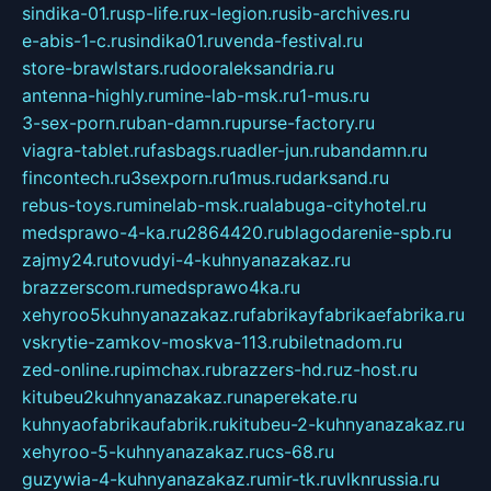
sindika-01.ru
sp-life.ru
x-legion.ru
sib-archives.ru
e-abis-1-c.ru
sindika01.ru
venda-festival.ru
store-brawlstars.ru
dooraleksandria.ru
antenna-highly.ru
mine-lab-msk.ru
1-mus.ru
3-sex-porn.ru
ban-damn.ru
purse-factory.ru
viagra-tablet.ru
fasbags.ru
adler-jun.ru
bandamn.ru
fincontech.ru
3sexporn.ru
1mus.ru
darksand.ru
rebus-toys.ru
minelab-msk.ru
alabuga-cityhotel.ru
medsprawo-4-ka.ru
2864420.ru
blagodarenie-spb.ru
zajmy24.ru
tovudyi-4-kuhnyanazakaz.ru
brazzerscom.ru
medsprawo4ka.ru
xehyroo5kuhnyanazakaz.ru
fabrikayfabrikaefabrika.ru
vskrytie-zamkov-moskva-113.ru
biletnadom.ru
zed-online.ru
pimchax.ru
brazzers-hd.ru
z-host.ru
kitubeu2kuhnyanazakaz.ru
naperekate.ru
kuhnyaofabrikaufabrik.ru
kitubeu-2-kuhnyanazakaz.ru
xehyroo-5-kuhnyanazakaz.ru
cs-68.ru
guzywia-4-kuhnyanazakaz.ru
mir-tk.ru
vlknrussia.ru