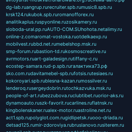
dg-lab.ru
angrup.ru
recruiter.spb.ru
music8.spb.ru
krsk124.ru
kubok.spb.ru
romanofforex.ru
analitikaplus.ru
spyonline.ru
zosikamery.ru
sloboda-ural.pp.ru
AUTO-COM.SU
hohota.net
alimy.ru
online-z.com
aromat-vostoka.ru
otdelkaexp.ru
mobilvest.ru
bbd.net.ru
mebelshop.msk.ru
smp-forum.ru
bastion-td.ru
kosmoscreative.ru
avrmotors.ru
art-galadesign.ru
tiffany-c.ru
ecostep-samara.ru
d-p.spb.ru
галактика73.рф
sko.com.ru
davitamebel-spb.ru
fotsis.ru
tesiaes.ru
kokoroyari.spb.ru
blesna-kazan.ru
mossilver.ru
lenderoq.ru
sergeydobrin.ru
tochkazvuka.msk.ru
people-of-art.ru
bezzubova.ru
clubtibet.ru
orior-aks.ru
dynamoauto.ru
szk-favorit.ru
carlines.ru
flatnsk.ru
kingbolenskaner.ru
alex-motor.ru
astroline.net.ru
act1.spb.ru
polyglot.com.ru
gidlipetsk.ru
ooo-driada.ru
detsad125.ru
mir-zdoroviya.ru
bruslanovo.ru
siterem.ru