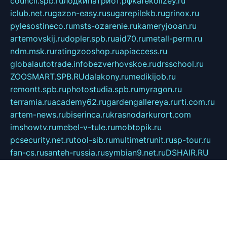
council.spb.ru
лодкипатриот.рф
kafekolizey.ru
iclub.net.ru
gazon-easy.ru
sugarepilekb.ru
grinox.ru
pylesostineco.ru
msts-ozarenie.ru
kameryjooan.ru
artemovskij.ru
dopler.spb.ru
aid70.ru
metall-perm.ru
ndm.msk.ru
ratingzooshop.ru
apiaccess.ru
globalautotrade.info
bezverhovskoe.ru
drsschool.ru
ZOOSMART.SPB.RU
dalakony.ru
medikijob.ru
remontt.spb.ru
photostudia.spb.ru
myragon.ru
terramia.ru
academy62.ru
gardengallereya.ru
rti.com.ru
artem-news.ru
biserinca.ru
krasnodarkurort.com
imshowtv.ru
mebel-v-tule.ru
mobtopik.ru
pcsecurity.net.ru
tool-sib.ru
multimetrunit.ru
sp-tour.ru
fan-cs.ru
santeh-russia.ru
symbian9.net.ru
DSHAIR.RU
tmmotors.spb.ru
xjocuricopii.com
musavtomat.msk.ru
obustrojdom.ru
sovetcik.ru
ybaranovskaya.ru
ppknews.ru
cult-alshei.ru
JAPANRUSSIA.RU
proekciyamebel.ru
imper-finans.ru
rim.org.ru
glamourai.ru
brassminus.ru
zabor-pro.ru
ftn.pp.ru