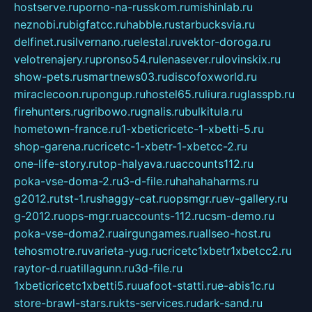
hostserve.ru
porno-na-russkom.ru
mishinlab.ru
neznobi.ru
bigfatcc.ru
habble.ru
starbucksvia.ru
delfinet.ru
silvernano.ru
elestal.ru
vektor-doroga.ru
velotrenajery.ru
pronso54.ru
lenasever.ru
lovinskix.ru
show-pets.ru
smartnews03.ru
discofoxworld.ru
miraclecoon.ru
pongup.ru
hostel65.ru
liura.ru
glasspb.ru
firehunters.ru
gribowo.ru
gnalis.ru
bulkitula.ru
hometown-france.ru
1-xbeticricetc-1-xbetti-5.ru
shop-garena.ru
cricetc-1-xbetr-1-xbetcc-2.ru
one-life-story.ru
top-halyava.ru
accounts112.ru
poka-vse-doma-2.ru
3-d-file.ru
hahahaharms.ru
g2012.ru
tst-1.ru
shaggy-cat.ru
opsmgr.ru
ev-gallery.ru
g-2012.ru
ops-mgr.ru
accounts-112.ru
csm-demo.ru
poka-vse-doma2.ru
airgungames.ru
allseo-host.ru
tehosmotre.ru
varieta-yug.ru
cricetc1xbetr1xbetcc2.ru
raytor-d.ru
atillagunn.ru
3d-file.ru
1xbeticricetc1xbetti5.ru
uafoot-statti.ru
e-abis1c.ru
store-brawl-stars.ru
kts-services.ru
dark-sand.ru