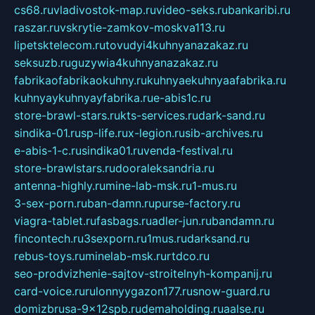
cs68.ru
vladivostok-map.ru
video-seks.ru
bankaribi.ru
raszar.ru
vskrytie-zamkov-moskva113.ru
lipetsktelecom.ru
tovudyi4kuhnyanazakaz.ru
seksuzb.ru
guzywia4kuhnyanazakaz.ru
fabrikaofabrikaokuhny.ru
kuhnyaekuhnyaafabrika.ru
kuhnyaykuhnyayfabrika.ru
e-abis1c.ru
store-brawl-stars.ru
kts-services.ru
dark-sand.ru
sindika-01.ru
sp-life.ru
x-legion.ru
sib-archives.ru
e-abis-1-c.ru
sindika01.ru
venda-festival.ru
store-brawlstars.ru
dooraleksandria.ru
antenna-highly.ru
mine-lab-msk.ru
1-mus.ru
3-sex-porn.ru
ban-damn.ru
purse-factory.ru
viagra-tablet.ru
fasbags.ru
adler-jun.ru
bandamn.ru
fincontech.ru
3sexporn.ru
1mus.ru
darksand.ru
rebus-toys.ru
minelab-msk.ru
rtdco.ru
seo-prodvizhenie-sajtov-stroitelnyh-kompanij.ru
card-voice.ru
rulonnyygazon177.ru
snow-guard.ru
domizbrusa-9x12spb.ru
demaholding.ru
aalse.ru