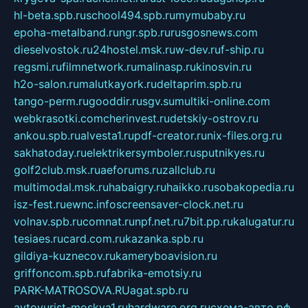
hl-beta.spb.ru
school494.spb.ru
mymubaby.ru
epoha-metalband.ru
ngr.spb.ru
rusgosnews.com
dieselvostok.ru
24hostel.msk.ru
w-dev.ru
f-ship.ru
regsmi.ru
filmnetwork.ru
malinasp.ru
kinosvin.ru
h2o-salon.ru
malutkayork.ru
deltaprim.spb.ru
tango-perm.ru
gooddir.ru
sgv.su
multiki-online.com
webkrasotki.com
cherinvest.ru
detskiy-ostrov.ru
ankou.spb.ru
alvesta1.ru
pdf-creator.ru
nix-files.org.ru
sakhatoday.ru
elektrikersymboler.ru
sputnikyes.ru
golf2club.msk.ru
aeforums.ru
zallclub.ru
multimodal.msk.ru
habaigry.ru
haikko.ru
sobakopedia.ru
isz-fest.ru
ewnc.info
screensaver-clock.net.ru
volnav.spb.ru
comnat.ru
npf.net.ru
7bit.pp.ru
kalugatur.ru
tesiaes.ru
card.com.ru
kazanka.spb.ru
gildiya-kuznecov.ru
kameryboavision.ru
griffoncom.spb.ru
fabrika-emotsiy.ru
PARK-MATROSOVA.RU
agat.spb.ru
avtoyurist-moskva1.ru
hardware.org.ru
схема-авто.рф