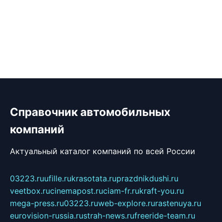
Справочник автомобильных
компаний
Актуальный каталог компаний по всей России
03223.ru
ufille.ru
krasotata.ru
prazdnikdushi.ru
veetbox.ru
cinemapost.ru
ciam-fr.ru
kraft-you.ru
mega-press.ru
03223.ru
web-explore.ru
rastenuya.ru
eurovision-russia.ru
strah-news.ru
freeride-team.ru