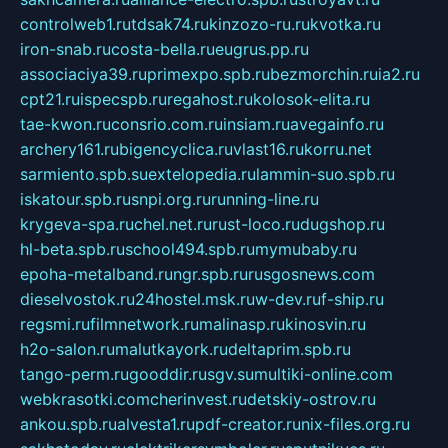
controlweb1.ru
tdsak74.ru
kinzozo-ru.ru
kvotka.ru
iron-snab.ru
costa-bella.ru
eugrus.pp.ru
associaciya39.ru
primexpo.spb.ru
bezmorchin.ru
ia2.ru
cpt21.ru
ispecspb.ru
regahost.ru
kolosok-elita.ru
tae-kwon.ru
consrio.com.ru
insiam.ru
avegainfo.ru
archery161.ru
bigencyclica.ru
vlast16.ru
korru.net
sarmiento.spb.su
extelopedia.ru
lammin-suo.spb.ru
iskatour.spb.ru
snpi.org.ru
running-line.ru
krygeva-spa.ru
chel.net.ru
rust-loco.ru
dugshop.ru
hl-beta.spb.ru
school494.spb.ru
mymubaby.ru
epoha-metalband.ru
ngr.spb.ru
rusgosnews.com
dieselvostok.ru
24hostel.msk.ru
w-dev.ru
f-ship.ru
regsmi.ru
filmnetwork.ru
malinasp.ru
kinosvin.ru
h2o-salon.ru
malutkayork.ru
deltaprim.spb.ru
tango-perm.ru
gooddir.ru
sgv.su
multiki-online.com
webkrasotki.com
cherinvest.ru
detskiy-ostrov.ru
ankou.spb.ru
alvesta1.ru
pdf-creator.ru
nix-files.org.ru