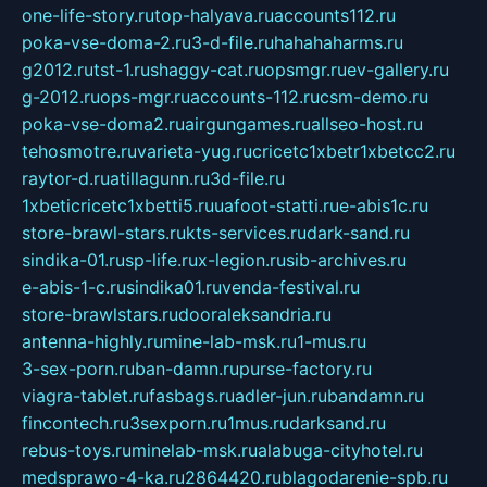
one-life-story.ru
top-halyava.ru
accounts112.ru
poka-vse-doma-2.ru
3-d-file.ru
hahahaharms.ru
g2012.ru
tst-1.ru
shaggy-cat.ru
opsmgr.ru
ev-gallery.ru
g-2012.ru
ops-mgr.ru
accounts-112.ru
csm-demo.ru
poka-vse-doma2.ru
airgungames.ru
allseo-host.ru
tehosmotre.ru
varieta-yug.ru
cricetc1xbetr1xbetcc2.ru
raytor-d.ru
atillagunn.ru
3d-file.ru
1xbeticricetc1xbetti5.ru
uafoot-statti.ru
e-abis1c.ru
store-brawl-stars.ru
kts-services.ru
dark-sand.ru
sindika-01.ru
sp-life.ru
x-legion.ru
sib-archives.ru
e-abis-1-c.ru
sindika01.ru
venda-festival.ru
store-brawlstars.ru
dooraleksandria.ru
antenna-highly.ru
mine-lab-msk.ru
1-mus.ru
3-sex-porn.ru
ban-damn.ru
purse-factory.ru
viagra-tablet.ru
fasbags.ru
adler-jun.ru
bandamn.ru
fincontech.ru
3sexporn.ru
1mus.ru
darksand.ru
rebus-toys.ru
minelab-msk.ru
alabuga-cityhotel.ru
medsprawo-4-ka.ru
2864420.ru
blagodarenie-spb.ru