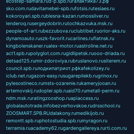
ecostep-samara.ru
d-p.spb.ru
галактика73.рф
sko.com.ru
davitamebel-spb.ru
fotsis.ru
tesiaes.ru
kokoroyari.spb.ru
blesna-kazan.ru
mossilver.ru
lenderoq.ru
sergeydobrin.ru
tochkazvuka.msk.ru
people-of-art.ru
bezzubova.ru
clubtibet.ru
orior-aks.ru
dynamoauto.ru
szk-favorit.ru
carlines.ru
flatnsk.ru
kingbolenskaner.ru
alex-motor.ru
astroline.net.ru
act1.spb.ru
polyglot.com.ru
gidlipetsk.ru
ooo-driada.ru
detsad125.ru
mir-zdoroviya.ru
bruslanovo.ru
siterem.ru
council.spb.ru
лодкипатриот.рф
kafekolizey.ru
iclub.net.ru
gazon-easy.ru
sugarepilekb.ru
grinox.ru
pylesostineco.ru
msts-ozarenie.ru
kameryjooan.ru
artemovskij.ru
dopler.spb.ru
aid70.ru
metall-perm.ru
ndm.msk.ru
ratingzooshop.ru
apiaccess.ru
globalautotrade.info
bezverhovskoe.ru
drsschool.ru
ZOOSMART.SPB.RU
dalakony.ru
medikijob.ru
remontt.spb.ru
photostudia.spb.ru
myragon.ru
terramia.ru
academy62.ru
gardengallereya.ru
rti.com.ru