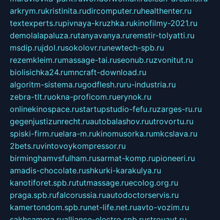
arkrym.ru
kristinita.ru
dircomputer.ru
healthenter.ru
textexperts.ru
pivnaya-kruzhka.ru
kinofilmy-2021.ru
demolalapaluza.ru
tanyavanya.ru
remstir-tolyatti.ru
msdip.ru
jdol.ru
sokolovr.ru
newtech-spb.ru
rezemkleim.ru
massage-tai.ru
seonub.ru
zvonitut.ru
biolisichka24.ru
mncraft-download.ru
algoritm-sistema.ru
godflesh.ru
ru-industria.ru
zebra-tlt.ru
okna-proficom.ru
erynok.ru
onlinekinospace.ru
startupstudio-fefu.ru
zarges-ru.ru
gegenjustizunrecht.ru
autobalashov.ru
utrovortu.ru
spiski-firm.ru
elara-m.ru
kinomusorka.ru
mkcslava.ru
2bets.ru
vintovoykompressor.ru
birminghamvsfulham.ru
sarmat-komp.ru
pioneeri.ru
amadis-chocolate.ru
shkurki-karakulya.ru
kanotiforet.spb.ru
tutmassage.ru
ecolog.org.ru
praga.spb.ru
falcorussia.ru
autodoctorservis.ru
kamertondom.spb.ru
net-life.net.ru
avto-vozim.ru
sakhcamera.ru
alliance-electro.spb.ru
stroyavt.ru