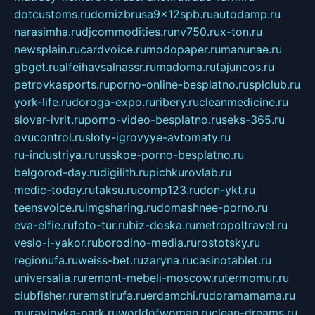
dotcustoms.ru
domizbrusa9x12spb.ru
autodamp.ru
narasimha.ru
djcommodities.ru
nv750.ru
x-ton.ru
newsplain.ru
cardvoice.ru
modopaper.ru
manunae.ru
gbget.ru
alfeihavsalnassr.ru
madoma.ru
tajuncos.ru
petrovkasports.ru
porno-online-besplatno.ru
splclub.ru
york-life.ru
doroga-expo.ru
ribery.ru
cleanmedicine.ru
slovar-ivrit.ru
porno-video-besplatno.ru
seks-365.ru
ovucontrol.ru
sloty-igrovyye-avtomaty.ru
ru-industriya.ru
russkoe-porno-besplatno.ru
belgorod-day.ru
digilith.ru
pichkurovlab.ru
medic-today.ru
taksu.ru
comp123.ru
don-ykt.ru
teensvoice.ru
imgsharing.ru
domashnee-porno.ru
eva-elfie.ru
foto-tur.ru
biz-doska.ru
metropoltravel.ru
veslo-i-yakor.ru
borodino-media.ru
rostotsky.ru
regionufa.ru
weiss-bet.ru
zaryna.ru
casinotablet.ru
universalia.ru
remont-mebeli-moscow.ru
termomur.ru
clubfisher.ru
remstirufa.ru
erdamchi.ru
doramamama.ru
muraviovka-park.ru
worldofwoman.ru
clean-dreams.ru