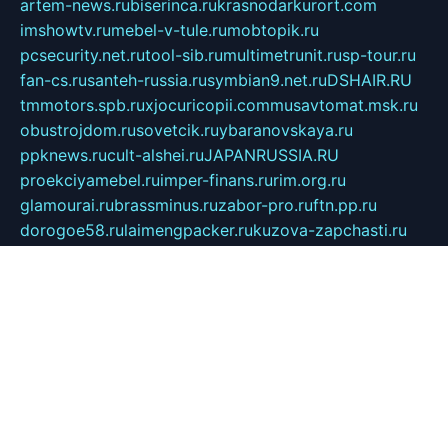
artem-news.ru
biserinca.ru
krasnodarkurort.com
imshowtv.ru
mebel-v-tule.ru
mobtopik.ru
pcsecurity.net.ru
tool-sib.ru
multimetrunit.ru
sp-tour.ru
fan-cs.ru
santeh-russia.ru
symbian9.net.ru
DSHAIR.RU
tmmotors.spb.ru
xjocuricopii.com
musavtomat.msk.ru
obustrojdom.ru
sovetcik.ru
ybaranovskaya.ru
ppknews.ru
cult-alshei.ru
JAPANRUSSIA.RU
proekciyamebel.ru
imper-finans.ru
rim.org.ru
glamourai.ru
brassminus.ru
zabor-pro.ru
ftn.pp.ru
dorogoe58.ru
laimengpacker.ru
kuzova-zapchasti.ru
sageerp.ru
taxodrom.ru
dsrazvitie.ru
hardcity.net.ru
ratinghomegames.ru
topservice25.ru
gubernyan.ru
gtglasslined.ru
ii4.ru
tssport.spb.ru
andorra24.com
blackwallstreet.ru
oboimos.ru
optim-doors.com.ru
ikuch.ru
nycr.org.ru
npa21.ru
vremya-ch.spb.ru
desert000.ru
ivtorgi.ru
ifiori.ru
catalog-statei.ru
dcv.org.ru
spetsmaster174.ru
ipkameryhiseeu.ru
dum26.ru
ruspol.spb.ru
fr-opendp.ru
kam-solnyshko.ru