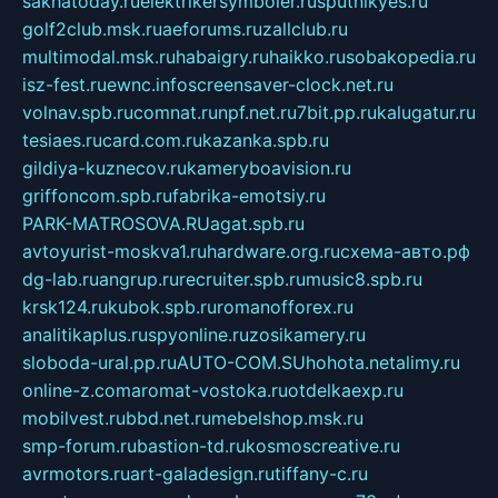
sakhatoday.ru
elektrikersymboler.ru
sputnikyes.ru
golf2club.msk.ru
aeforums.ru
zallclub.ru
multimodal.msk.ru
habaigry.ru
haikko.ru
sobakopedia.ru
isz-fest.ru
ewnc.info
screensaver-clock.net.ru
volnav.spb.ru
comnat.ru
npf.net.ru
7bit.pp.ru
kalugatur.ru
tesiaes.ru
card.com.ru
kazanka.spb.ru
gildiya-kuznecov.ru
kameryboavision.ru
griffoncom.spb.ru
fabrika-emotsiy.ru
PARK-MATROSOVA.RU
agat.spb.ru
avtoyurist-moskva1.ru
hardware.org.ru
схема-авто.рф
dg-lab.ru
angrup.ru
recruiter.spb.ru
music8.spb.ru
krsk124.ru
kubok.spb.ru
romanofforex.ru
analitikaplus.ru
spyonline.ru
zosikamery.ru
sloboda-ural.pp.ru
AUTO-COM.SU
hohota.net
alimy.ru
online-z.com
aromat-vostoka.ru
otdelkaexp.ru
mobilvest.ru
bbd.net.ru
mebelshop.msk.ru
smp-forum.ru
bastion-td.ru
kosmoscreative.ru
avrmotors.ru
art-galadesign.ru
tiffany-c.ru