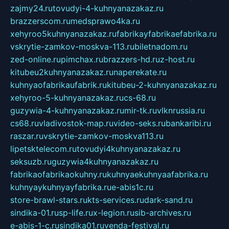
zajmy24.ru
tovudyi-4-kuhnyanazakaz.ru
brazzerscom.ru
medsprawo4ka.ru
xehyroo5kuhnyanazakaz.ru
fabrikayfabrikaefabrika.ru
vskrytie-zamkov-moskva-113.ru
biletnadom.ru
zed-online.ru
pimchax.ru
brazzers-hd.ru
z-host.ru
kitubeu2kuhnyanazakaz.ru
naperekate.ru
kuhnyaofabrikaufabrik.ru
kitubeu-2-kuhnyanazakaz.ru
xehyroo-5-kuhnyanazakaz.ru
cs-68.ru
guzywia-4-kuhnyanazakaz.ru
mir-tk.ru
vlknrussia.ru
cs68.ru
vladivostok-map.ru
video-seks.ru
bankaribi.ru
raszar.ru
vskrytie-zamkov-moskva113.ru
lipetsktelecom.ru
tovudyi4kuhnyanazakaz.ru
seksuzb.ru
guzywia4kuhnyanazakaz.ru
fabrikaofabrikaokuhny.ru
kuhnyaekuhnyaafabrika.ru
kuhnyaykuhnyayfabrika.ru
e-abis1c.ru
store-brawl-stars.ru
kts-services.ru
dark-sand.ru
sindika-01.ru
sp-life.ru
x-legion.ru
sib-archives.ru
e-abis-1-c.ru
sindika01.ru
venda-festival.ru