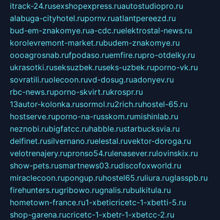
itrack-24.ru
sexshopexpress.ru
autostudiopro.ru
alabuga-cityhotel.ru
pornv.ru
atlantpereezd.ru
bud-em-znakomye.ru
a-cdc.ru
elektrostal-news.ru
korolevremont-market.ru
budem-znakomye.ru
oooagrosnab.ru
fpodaso.ru
emfire.ru
pro-otdelky.ru
ukrasotki.ru
seksuzbek.ru
seks-uzbek.ru
porno-vk.ru
sovratili.ru
olecoon.ru
vd-dosug.ru
adonyev.ru
rbc-news.ru
porno-skvirt.ru
krospr.ru
13autor-kolonka.ru
sormol.ru
2rich.ru
hostel-65.ru
hostserve.ru
porno-na-russkom.ru
mishinlab.ru
neznobi.ru
bigfatcc.ru
habble.ru
starbucksvia.ru
delfinet.ru
silvernano.ru
elestal.ru
vektor-doroga.ru
velotrenajery.ru
pronso54.ru
lenasever.ru
lovinskix.ru
show-pets.ru
smartnews03.ru
discofoxworld.ru
miraclecoon.ru
pongup.ru
hostel65.ru
liura.ru
glasspb.ru
firehunters.ru
gribowo.ru
gnalis.ru
bulkitula.ru
hometown-france.ru
1-xbeticricetc-1-xbetti-5.ru
shop-garena.ru
cricetc-1-xbetr-1-xbetcc-2.ru