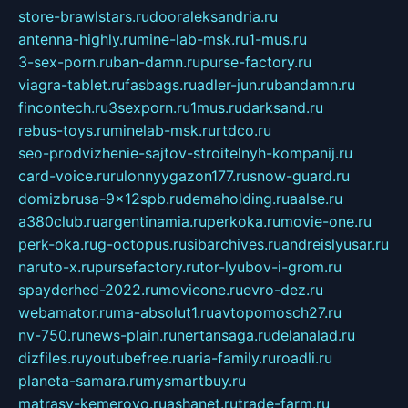
store-brawlstars.ru
dooraleksandria.ru
antenna-highly.ru
mine-lab-msk.ru
1-mus.ru
3-sex-porn.ru
ban-damn.ru
purse-factory.ru
viagra-tablet.ru
fasbags.ru
adler-jun.ru
bandamn.ru
fincontech.ru
3sexporn.ru
1mus.ru
darksand.ru
rebus-toys.ru
minelab-msk.ru
rtdco.ru
seo-prodvizhenie-sajtov-stroitelnyh-kompanij.ru
card-voice.ru
rulonnyygazon177.ru
snow-guard.ru
domizbrusa-9x12spb.ru
demaholding.ru
aalse.ru
a380club.ru
argentinamia.ru
perkoka.ru
movie-one.ru
perk-oka.ru
g-octopus.ru
sibarchives.ru
andreislyusar.ru
naruto-x.ru
pursefactory.ru
tor-lyubov-i-grom.ru
spayderhed-2022.ru
movieone.ru
evro-dez.ru
webamator.ru
ma-absolut1.ru
avtopomosch27.ru
nv-750.ru
news-plain.ru
nertansaga.ru
delanalad.ru
dizfiles.ru
youtubefree.ru
aria-family.ru
roadli.ru
planeta-samara.ru
mysmartbuy.ru
matrasy-kemerovo.ru
ashanet.ru
trade-farm.ru