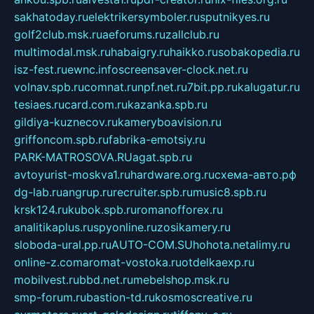
sakhatoday.ru
elektrikersymboler.ru
sputnikyes.ru
golf2club.msk.ru
aeforums.ru
zallclub.ru
multimodal.msk.ru
habaigry.ru
haikko.ru
sobakopedia.ru
isz-fest.ru
ewnc.info
screensaver-clock.net.ru
volnav.spb.ru
comnat.ru
npf.net.ru
7bit.pp.ru
kalugatur.ru
tesiaes.ru
card.com.ru
kazanka.spb.ru
gildiya-kuznecov.ru
kameryboavision.ru
griffoncom.spb.ru
fabrika-emotsiy.ru
PARK-MATROSOVA.RU
agat.spb.ru
avtoyurist-moskva1.ru
hardware.org.ru
схема-авто.рф
dg-lab.ru
angrup.ru
recruiter.spb.ru
music8.spb.ru
krsk124.ru
kubok.spb.ru
romanofforex.ru
analitikaplus.ru
spyonline.ru
zosikamery.ru
sloboda-ural.pp.ru
AUTO-COM.SU
hohota.net
alimy.ru
online-z.com
aromat-vostoka.ru
otdelkaexp.ru
mobilvest.ru
bbd.net.ru
mebelshop.msk.ru
smp-forum.ru
bastion-td.ru
kosmoscreative.ru