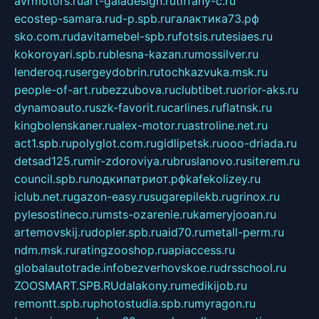
avrmotors.ru
art-galadesign.ru
tiffany-c.ru
ecostep-samara.ru
d-p.spb.ru
галактика73.рф
sko.com.ru
davitamebel-spb.ru
fotsis.ru
tesiaes.ru
kokoroyari.spb.ru
blesna-kazan.ru
mossilver.ru
lenderoq.ru
sergeydobrin.ru
tochkazvuka.msk.ru
people-of-art.ru
bezzubova.ru
clubtibet.ru
orior-aks.ru
dynamoauto.ru
szk-favorit.ru
carlines.ru
flatnsk.ru
kingbolenskaner.ru
alex-motor.ru
astroline.net.ru
act1.spb.ru
polyglot.com.ru
gidlipetsk.ru
ooo-driada.ru
detsad125.ru
mir-zdoroviya.ru
bruslanovo.ru
siterem.ru
council.spb.ru
лодкипатриот.рф
kafekolizey.ru
iclub.net.ru
gazon-easy.ru
sugarepilekb.ru
grinox.ru
pylesostineco.ru
msts-ozarenie.ru
kameryjooan.ru
artemovskij.ru
dopler.spb.ru
aid70.ru
metall-perm.ru
ndm.msk.ru
ratingzooshop.ru
apiaccess.ru
globalautotrade.info
bezverhovskoe.ru
drsschool.ru
ZOOSMART.SPB.RU
dalakony.ru
medikijob.ru
remontt.spb.ru
photostudia.spb.ru
myragon.ru