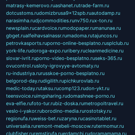
matrasy-kemerovo.ru
ashanet.ru
trade-farm.ru
dotcustoms.ru
domizbrusa9x12spb.ru
autodamp.ru
narasimha.ru
djcommodities.ru
nv750.ru
x-ton.ru
newsplain.ru
cardvoice.ru
modopaper.ru
manunae.ru
gbget.ru
alfeihavsalnassr.ru
madoma.ru
tajuncos.ru
petrovkasports.ru
porno-online-besplatno.ru
splclub.ru
york-life.ru
doroga-expo.ru
ribery.ru
cleanmedicine.ru
slovar-ivrit.ru
porno-video-besplatno.ru
seks-365.ru
ovucontrol.ru
sloty-igrovyye-avtomaty.ru
ru-industriya.ru
russkoe-porno-besplatno.ru
belgorod-day.ru
digilith.ru
pichkurovlab.ru
medic-today.ru
taksu.ru
comp123.ru
don-ykt.ru
teensvoice.ru
imgsharing.ru
domashnee-porno.ru
eva-elfie.ru
foto-tur.ru
biz-doska.ru
metropoltravel.ru
veslo-i-yakor.ru
borodino-media.ru
rostotsky.ru
regionufa.ru
weiss-bet.ru
zaryna.ru
casinotablet.ru
universalia.ru
remont-mebeli-moscow.ru
termomur.ru
clubfisher.ru
remstirufa.ru
erdamchi.ru
doramamama.ru