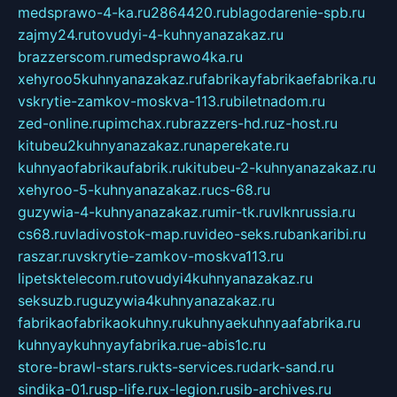
medsprawo-4-ka.ru
2864420.ru
blagodarenie-spb.ru
zajmy24.ru
tovudyi-4-kuhnyanazakaz.ru
brazzerscom.ru
medsprawo4ka.ru
xehyroo5kuhnyanazakaz.ru
fabrikayfabrikaefabrika.ru
vskrytie-zamkov-moskva-113.ru
biletnadom.ru
zed-online.ru
pimchax.ru
brazzers-hd.ru
z-host.ru
kitubeu2kuhnyanazakaz.ru
naperekate.ru
kuhnyaofabrikaufabrik.ru
kitubeu-2-kuhnyanazakaz.ru
xehyroo-5-kuhnyanazakaz.ru
cs-68.ru
guzywia-4-kuhnyanazakaz.ru
mir-tk.ru
vlknrussia.ru
cs68.ru
vladivostok-map.ru
video-seks.ru
bankaribi.ru
raszar.ru
vskrytie-zamkov-moskva113.ru
lipetsktelecom.ru
tovudyi4kuhnyanazakaz.ru
seksuzb.ru
guzywia4kuhnyanazakaz.ru
fabrikaofabrikaokuhny.ru
kuhnyaekuhnyaafabrika.ru
kuhnyaykuhnyayfabrika.ru
e-abis1c.ru
store-brawl-stars.ru
kts-services.ru
dark-sand.ru
sindika-01.ru
sp-life.ru
x-legion.ru
sib-archives.ru