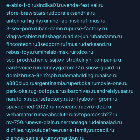
e-abis-1-c.ru
sindika01.ru
venda-festival.ru
store-brawlstars.ru
dooraleksandria.ru
antenna-highly.ru
mine-lab-msk.ru
1-mus.ru
3-sex-porn.ru
ban-damn.ru
purse-factory.ru
viagra-tablet.ru
fasbags.ru
adler-jun.ru
bandamn.ru
fincontech.ru
3sexporn.ru
1mus.ru
darksand.ru
rebus-toys.ru
minelab-msk.ru
rtdco.ru
seo-prodvizhenie-sajtov-stroitelnyh-kompanij.ru
card-voice.ru
rulonnyygazon177.ru
snow-guard.ru
domizbrusa-9x12spb.ru
demaholding.ru
aalse.ru
a380club.ru
argentinamia.ru
perkoka.ru
movie-one.ru
perk-oka.ru
g-octopus.ru
sibarchives.ru
andreislyusar.ru
naruto-x.ru
pursefactory.ru
tor-lyubov-i-grom.ru
spayderhed-2022.ru
movieone.ru
evro-dez.ru
webamator.ru
ma-absolut1.ru
avtopomosch27.ru
nv-750.ru
news-plain.ru
nertansaga.ru
delanalad.ru
dizfiles.ru
youtubefree.ru
aria-family.ru
roadli.ru
planeta-samara.ru
mysmartbuy.ru