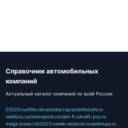
Справочник автомобильных
компаний
Актуальный каталог компаний по всей России
03223.ru
ufille.ru
krasotata.ru
prazdnikdushi.ru
veetbox.ru
cinemapost.ru
ciam-fr.ru
kraft-you.ru
mega-press.ru
03223.ru
web-explore.ru
rastenuya.ru