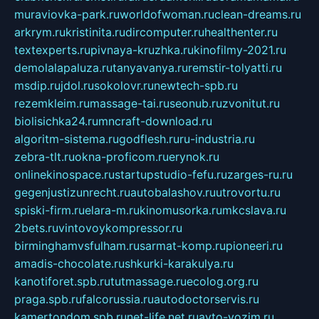
muraviovka-park.ru
worldofwoman.ru
clean-dreams.ru
arkrym.ru
kristinita.ru
dircomputer.ru
healthenter.ru
textexperts.ru
pivnaya-kruzhka.ru
kinofilmy-2021.ru
demolalapaluza.ru
tanyavanya.ru
remstir-tolyatti.ru
msdip.ru
jdol.ru
sokolovr.ru
newtech-spb.ru
rezemkleim.ru
massage-tai.ru
seonub.ru
zvonitut.ru
biolisichka24.ru
mncraft-download.ru
algoritm-sistema.ru
godflesh.ru
ru-industria.ru
zebra-tlt.ru
okna-proficom.ru
erynok.ru
onlinekinospace.ru
startupstudio-fefu.ru
zarges-ru.ru
gegenjustizunrecht.ru
autobalashov.ru
utrovortu.ru
spiski-firm.ru
elara-m.ru
kinomusorka.ru
mkcslava.ru
2bets.ru
vintovoykompressor.ru
birminghamvsfulham.ru
sarmat-komp.ru
pioneeri.ru
amadis-chocolate.ru
shkurki-karakulya.ru
kanotiforet.spb.ru
tutmassage.ru
ecolog.org.ru
praga.spb.ru
falcorussia.ru
autodoctorservis.ru
kamertondom.spb.ru
net-life.net.ru
avto-vozim.ru