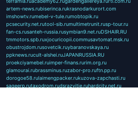
terramia.ru
academy62.ru
gardengallereya.ru
rti.com.ru
artem-news.ru
biserinca.ru
krasnodarkurort.com
imshowtv.ru
mebel-v-tule.ru
mobtopik.ru
pcsecurity.net.ru
tool-sib.ru
multimetrunit.ru
sp-tour.ru
fan-cs.ru
santeh-russia.ru
symbian9.net.ru
DSHAIR.RU
tmmotors.spb.ru
xjocuricopii.com
musavtomat.msk.ru
obustrojdom.ru
sovetcik.ru
ybaranovskaya.ru
ppknews.ru
cult-alshei.ru
JAPANRUSSIA.RU
proekciyamebel.ru
imper-finans.ru
rim.org.ru
glamourai.ru
brassminus.ru
zabor-pro.ru
ftn.pp.ru
dorogoe58.ru
laimengpacker.ru
kuzova-zapchasti.ru
sageerp.ru
taxodrom.ru
dsrazvitie.ru
hardcity.net.ru
ratinghomegames.ru
topservice25.ru
gubernyan.ru
gtglasslined.ru
ii4.ru
tssport.spb.ru
andorra24.com
blackwallstreet.ru
oboimos.ru
optim-doors.com.ru
ikuch.ru
nycr.org.ru
npa21.ru
vremya-ch.spb.ru
desert000.ru
ivtorgi.ru
ifiori.ru
catalog-statei.ru
dcv.org.ru
spetsmaster174.ru
ipkameryhiseeu.ru