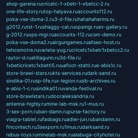
shop-garena.ru
cricetc-1-xbetr-1-xbetcc-2.ru
one-life-story.ru
top-halyava.ru
accounts112.ru
poka-vse-doma-2.ru
3-d-file.ru
hahahaharms.ru
g2012.ru
tst-1.ru
shaggy-cat.ru
opsmgr.ru
ev-gallery.ru
g-2012.ru
ops-mgr.ru
accounts-112.ru
csm-demo.ru
poka-vse-doma2.ru
airgungames.ru
allseo-host.ru
tehosmotre.ru
varieta-yug.ru
cricetc1xbetr1xbetcc2.ru
raytor-d.ru
atillagunn.ru
3d-file.ru
1xbeticricetc1xbetti5.ru
uafoot-statti.ru
e-abis1c.ru
store-brawl-stars.ru
kts-services.ru
dark-sand.ru
sindika-01.ru
sp-life.ru
x-legion.ru
sib-archives.ru
e-abis-1-c.ru
sindika01.ru
venda-festival.ru
store-brawlstars.ru
dooraleksandria.ru
antenna-highly.ru
mine-lab-msk.ru
1-mus.ru
3-sex-porn.ru
ban-damn.ru
purse-factory.ru
viagra-tablet.ru
fasbags.ru
adler-jun.ru
bandamn.ru
fincontech.ru
3sexporn.ru
1mus.ru
darksand.ru
rebus-toys.ru
minelab-msk.ru
alabuga-cityhotel.ru