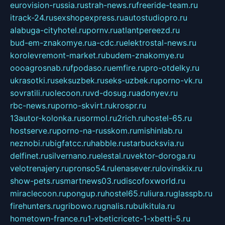
eurovision-russia.ru
strah-news.ru
freeride-team.ru
itrack-24.ru
sexshopexpress.ru
autostudiopro.ru
alabuga-cityhotel.ru
pornv.ru
atlantpereezd.ru
bud-em-znakomye.ru
a-cdc.ru
elektrostal-news.ru
korolevremont-market.ru
budem-znakomye.ru
oooagrosnab.ru
fpodaso.ru
emfire.ru
pro-otdelky.ru
ukrasotki.ru
seksuzbek.ru
seks-uzbek.ru
porno-vk.ru
sovratili.ru
olecoon.ru
vd-dosug.ru
adonyev.ru
rbc-news.ru
porno-skvirt.ru
krospr.ru
13autor-kolonka.ru
sormol.ru
2rich.ru
hostel-65.ru
hostserve.ru
porno-na-russkom.ru
mishinlab.ru
neznobi.ru
bigfatcc.ru
habble.ru
starbucksvia.ru
delfinet.ru
silvernano.ru
elestal.ru
vektor-doroga.ru
velotrenajery.ru
pronso54.ru
lenasever.ru
lovinskix.ru
show-pets.ru
smartnews03.ru
discofoxworld.ru
miraclecoon.ru
pongup.ru
hostel65.ru
liura.ru
glasspb.ru
firehunters.ru
gribowo.ru
gnalis.ru
bulkitula.ru
hometown-france.ru
1-xbeticricetc-1-xbetti-5.ru