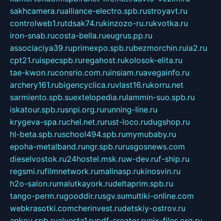
sakhcamera.ru
alliance-electro.spb.ru
stroyavt.ru
controlweb1.ru
tdsak74.ru
kinzozo-ru.ru
kvotka.ru
iron-snab.ru
costa-bella.ru
eugrus.pp.ru
associaciya39.ru
primexpo.spb.ru
bezmorchin.ru
ia2.ru
cpt21.ru
ispecspb.ru
regahost.ru
kolosok-elita.ru
tae-kwon.ru
consrio.com.ru
insiam.ru
avegainfo.ru
archery161.ru
bigencyclica.ru
vlast16.ru
korru.net
sarmiento.spb.su
extelopedia.ru
lammin-suo.spb.ru
iskatour.spb.ru
snpi.org.ru
running-line.ru
krygeva-spa.ru
chel.net.ru
rust-loco.ru
dugshop.ru
hl-beta.spb.ru
school494.spb.ru
mymubaby.ru
epoha-metalband.ru
ngr.spb.ru
rusgosnews.com
dieselvostok.ru
24hostel.msk.ru
w-dev.ru
f-ship.ru
regsmi.ru
filmnetwork.ru
malinasp.ru
kinosvin.ru
h2o-salon.ru
malutkayork.ru
deltaprim.spb.ru
tango-perm.ru
gooddir.ru
sgv.su
multiki-online.com
webkrasotki.com
cherinvest.ru
detskiy-ostrov.ru
ankou.spb.ru
alvesta1.ru
pdf-creator.ru
nix-files.org.ru